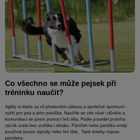
© zelenka68 / stock.adobe.com
Co všechno se může pejsek při
tréninku naučit?
Agility si klade za cíl především zábavu a společné sportovní
vyžití pro psa a jeho páníčka. Naučíte se zde však i důvěře a
komunikaci se psem pomocí řeči těla. Podle pravidel probíhá
výcvik zcela bez vodítka i obojku. Páníček nebo panička smějí
používat pouze signály nebo řeč těla. Také doteky nejsou
povoleny.