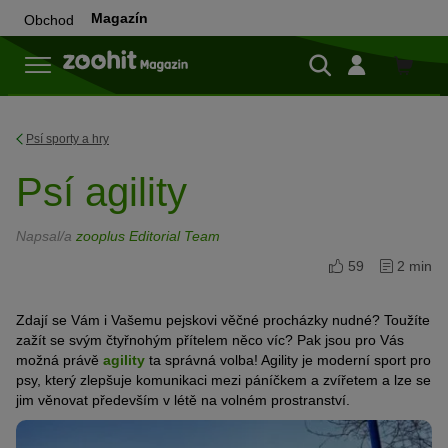
Magazín
Obchod
Do
obchod
Psí sporty a hry
Psí agility
Napsal/a
zooplus Editorial Team
59
2 min
Zdají se Vám i Vašemu pejskovi věčné procházky nudné? Toužíte
zažít se svým čtyřnohým přítelem něco víc? Pak jsou pro Vás
možná právě
agility
ta správná volba! Agility je moderní sport pro
psy, který zlepšuje komunikaci mezi páníčkem a zvířetem a lze se
jim věnovat především v létě na volném prostranství.