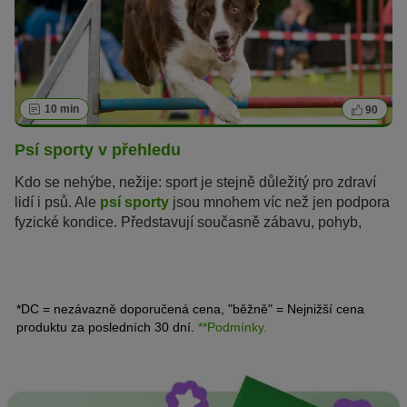
10 min
90
Psí sporty v přehledu
Kdo se nehýbe, nežije: sport je stejně důležitý pro zdraví
lidí i psů. Ale
psí sporty
jsou mnohem víc než jen podpora
fyzické kondice. Představují současně zábavu, pohyb,
mozkovou aktivitu, soutěžení,
výcvik
a sociální interakci.
Ale které psí sporty vlastně existují? A který sport je pro vás
a vašeho psa ten pravý? V našem článku vám představíme
nejoblíbenější sporty se psem.
*DC = nezávazně doporučená cena, "běžně" = Nejnižší cena
produktu za posledních 30 dní.
**Podmínky.