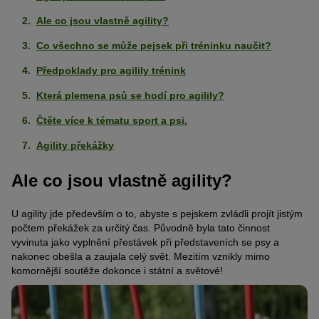
Ale co jsou vlastně agility?
Co všechno se může pejsek při tréninku naučit?
Předpoklady pro agilily trénink
Která plemena psů se hodí pro agilily?
Čtěte více k tématu sport a psi.
Agility překážky
Ale co jsou vlastně agility?
U agility jde především o to, abyste s pejskem zvládli projít jistým
počtem překážek za určitý čas. Původně byla tato činnost
vyvinuta jako vyplnění přestávek při představeních se psy a
nakonec obešla a zaujala celý svět. Mezitím vznikly mimo
komornější soutěže dokonce i státní a světové!