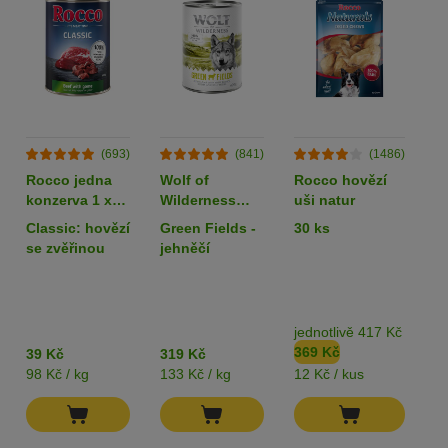
(693)
(841)
(1486)
Rocco jedna
Wolf of
Rocco hovězí
L
konzerva 1 x
Wilderness
uši natur
k
400 g
Adult 6 x 400 g
80
Classic: hovězí
Green Fields -
30 ks
k
- single protein
z
se zvěřinou
jehněčí
jednotlivě 417 Kč
b
369 Kč
3
39 Kč
319 Kč
98 Kč / kg
133 Kč / kg
12 Kč / kus
82