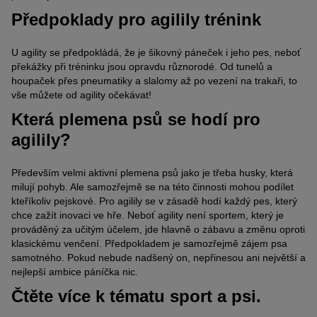
Předpoklady pro agilily trénink
U agility se předpokládá, že je šikovný páneček i jeho pes, neboť
překážky při tréninku jsou opravdu různorodé. Od tunelů a
houpaček přes pneumatiky a slalomy až po vezení na trakaři, to
vše můžete od agility očekávat!
Která plemena psů se hodí pro
agilily?
Především velmi aktivní plemena psů jako je třeba husky, která
milují pohyb. Ale samozřejmě se na této činnosti mohou podílet
kteříkoliv pejskové. Pro agilily se v zásadě hodí každý pes, který
chce zažít inovaci ve hře. Neboť agility není sportem, který je
prováděný za učitým účelem, jde hlavně o zábavu a změnu oproti
klasickému venčení. Předpokladem je samozřejmě zájem psa
samotného. Pokud nebude nadšený on, nepřinesou ani největší a
nejlepší ambice páníčka nic.
Čtěte více k tématu sport a psi.