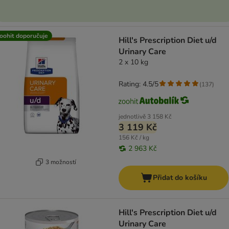
oohit doporučuje
Hill's Prescription Diet u/d
Urinary Care
2 x 10 kg
Rating: 4.5/5
(
137
)
jednotlivě
3 158 Kč
3 119 Kč
156 Kč / kg
2 963 Kč
3 možností
Přidat do košíku
Hill's Prescription Diet u/d
Urinary Care