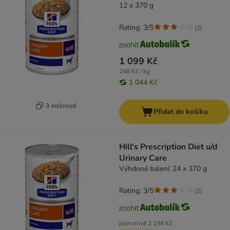
12 x 370 g
Rating: 3/5
(
2
)
1 099 Kč
248 Kč / kg
1 044 Kč
3 možností
Přidat do košíku
Hill's Prescription Diet u/d
Urinary Care
Výhdoné balení: 24 x 370 g
Rating: 3/5
(
2
)
jednotlivě
2 198 Kč