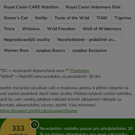
Royal Canin CARE Nutrition
Royal Canin Veterinary Diet
Simon´s Cat
Smilla
Taste of the Wild
TIAKI
Tigerino
Trixie
Whiskas
Wild Freedom
Wolf of Wilderness
Nejprodávanější značky
Nezařaditelné - průběžně značky
Warner Bros
zooplus Basics
zooplus Exclusive
*DC = nezávazně doporučená cena **
Podmínky.
"běžně" = Nejnižší cena produktu za posledních 30 dní.
zoohit má právo používat vaši e-mailovou adresu k přímé reklamě na
své vlastní podobné zboží nebo služby. Můžete kdykoli vznést námitku,
aniž by vám vznikly jakékoli náklady kromě základních nákladů za
kontakt zákaznického servisu zoohit. Více informací:
https://support.zoohit.cz/cs/support/home
333
Newsletter: nabídky pouze pro předplatitele; 10
% na druhou objednávku pro nové zákazníky
zooBodů za