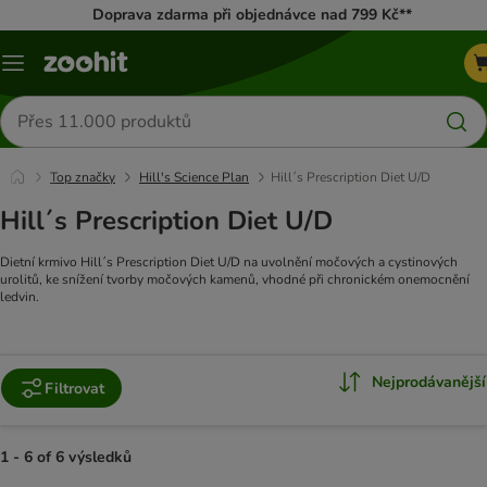
Doprava zdarma při objednávce nad 799 Kč**
Menu
Hledat
produkty
Top značky
Hill's Science Plan
Hill´s Prescription Diet U/D
Hill´s Prescription Diet U/D
Dietní krmivo Hill´s Prescription Diet U/D na uvolnění močových a cystinových
urolitů, ke snížení tvorby močových kamenů, vhodné při chronickém onemocnění
ledvin.
Nejprodávanější
Filtrovat
1 - 6 of 6 výsledků