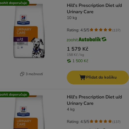
product items have been changed
oohit doporučuje
Hill's Prescription Diet u/d
Urinary Care
10 kg
Rating: 4.5/5
(
137
)
1 579 Kč
158 Kč / kg
1 500 Kč
3 možností
Přidat do košíku
oohit doporučuje
Hill's Prescription Diet u/d
Urinary Care
4 kg
Rating: 4.5/5
(
137
)