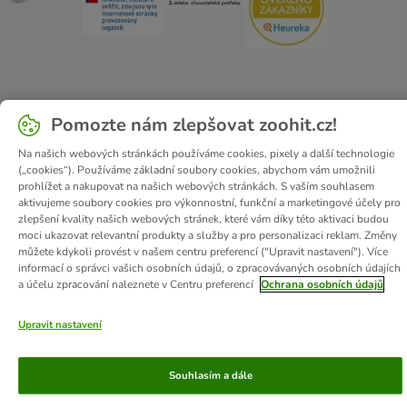
O zoohit
Kariéra
Firemní webové stránky
Impressum
Pomozte nám zlepšovat zoohit.cz!
Všeobecné obchodní podmínky
Zde odstoupit od smlouvy
Na našich webových stránkách používáme cookies, pixely a další technologie
Zákon o digitálních službách
Likvidace baterií
Kontakt
(„cookies“). Používáme základní soubory cookies, abychom vám umožnili
Poštovné a dodací termín
Způsoby platby
prohlížet a nakupovat na našich webových stránkách. S vaším souhlasem
aktivujeme soubory cookies pro výkonnostní, funkční a marketingové účely pro
Partnerský program
Ochrana osobních údajů
zlepšení kvality našich webových stránek, které vám díky této aktivaci budou
Ochrana osobních údajů
Prohlášení o přístupnosti
moci ukazovat relevantní produkty a služby a pro personalizaci reklam. Změny
můžete kdykoli provést v našem centru preferencí ("Upravit nastavení"). Více
informací o správci vašich osobních údajů, o zpracovávaných osobních údajích
© zooplus SE
2026
a účelu zpracování naleznete v Centru preferencí
Ochrana osobních údajů
Upravit nastavení
Souhlasím a dále