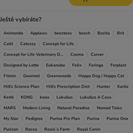
Ještě vybíráte?
Animonda
Applaws
beeztees
bosch
Bozita
Brit
Catit
Catessy
Concept for Life
Concept for Life Veterinary Diet
Cosma
Curver
Designed by Lotte
Eukanuba
Felix
Feringa
Ferplast
Fitmin
Gourmet
Greenwoods
Happy Dog / Happy Cat
Hill's Science Plan
Hill's Prescription Diet
Hunter
Karlie
Kerbl
KONG
kooa
Lukullus
Lukullus A Casa
MARS
Modern Living
Natural Paradise
Nomad Tales
My Star
Pedigree
Purina Pro Plan
Purina
Purina One
Purizon
Rocco
Rosie´s Farm
Royal Canin