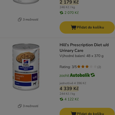
2 179 Kč
246 Kč / kg
2 070 Kč
3 možností
Přidat do košíku
Hill's Prescription Diet u/d
Urinary Care
Výhodné balení: 48 x 370 g
Rating: 3/5
(
2
)
jednotlivě
4 396 Kč
4 339 Kč
244 Kč / kg
4 122 Kč
3 možností
Přidat do košíku