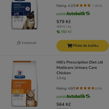
Rating: 4.2/5
(
874
)
579 Kč
386 Kč / kg
550 Kč
4 možností
Přidat do košíku
Hill's Prescription Diet c/d
Multicare Urinary Care
Chicken
1,5 kg
Rating: 4.6/5
(
519
)
564 Kč