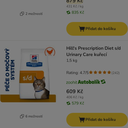
879 Kč
431 Kč / kg
835 Kč
2 možností
Přidat do košíku
Hill's Prescription Diet s/d
Urinary Care kuřecí
1,5 kg
Rating: 4.7/5
(
242
)
609 Kč
406 Kč / kg
579 Kč
6 možností
Přidat do košíku