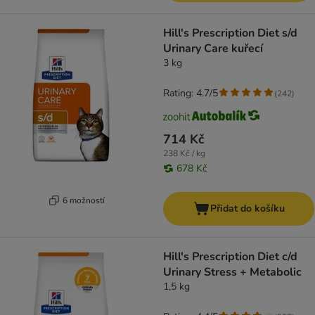
Hill's Prescription Diet s/d
Urinary Care kuřecí
3 kg
Rating: 4.7/5
(
242
)
714 Kč
238 Kč / kg
678 Kč
6 možností
Přidat do košíku
Hill's Prescription Diet c/d
Urinary Stress + Metabolic
1,5 kg