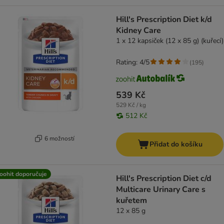
Hill's Prescription Diet k/d
Kidney Care
1 x 12 kapsiček (12 x 85 g) (kuřecí)
Rating: 4/5
(
195
)
539 Kč
529 Kč / kg
512 Kč
6 možností
Přidat do košíku
oohit doporučuje
Hill's Prescription Diet c/d
Multicare Urinary Care s
kuřetem
12 x 85 g