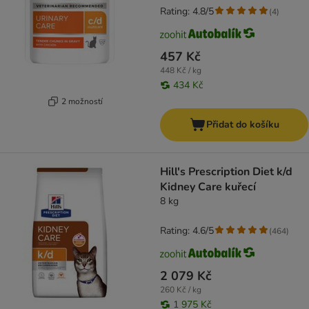
Rating: 4.8/5
(
4
)
457 Kč
448 Kč / kg
434 Kč
2 možností
Přidat do košíku
Hill's Prescription Diet k/d
Kidney Care kuřecí
8 kg
Rating: 4.6/5
(
464
)
2 079 Kč
260 Kč / kg
1 975 Kč