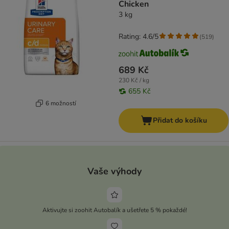
Chicken
3 kg
Rating: 4.6/5
(
519
)
689 Kč
230 Kč / kg
655 Kč
6 možností
Přidat do košíku
Vaše výhody
Aktivujte si zoohit Autobalík a ušetřete 5 % pokaždé!