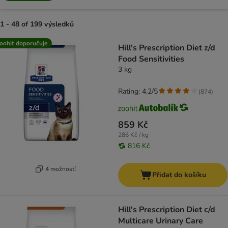
1 - 48 of 199 výsledků
product items have been changed
oohit doporučuje
Hill's Prescription Diet z/d
Food Sensitivities
3 kg
Rating: 4.2/5
(
874
)
859 Kč
286 Kč / kg
816 Kč
4 možností
Přidat do košíku
Hill's Prescription Diet c/d
Multicare Urinary Care