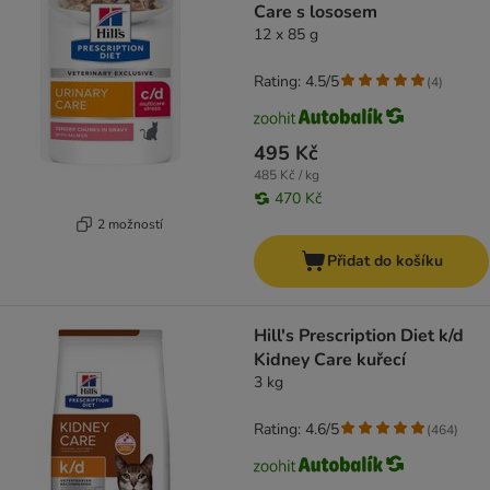
Care s lososem
12 x 85 g
Rating: 4.5/5
(
4
)
495 Kč
485 Kč / kg
470 Kč
2 možností
Přidat do košíku
Hill's Prescription Diet k/d
Kidney Care kuřecí
3 kg
Rating: 4.6/5
(
464
)