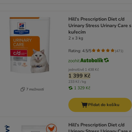
Hill's Prescription Diet c/d
Urinary Stress Urinary Care s
kuřecím
2 x 3 kg
Rating: 4.5/5
(
471
)
jednotlivě
1 438 Kč
1 399 Kč
233 Kč / kg
1 329 Kč
7 možností
Přidat do košíku
Hill's Prescription Diet c/d
Urinary Stress Urinary Care s