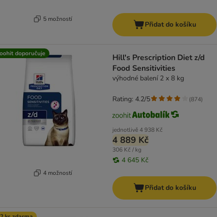
5 možností
Přidat do košíku
oohit doporučuje
Hill's Prescription Diet z/d
Food Sensitivities
výhodné balení 2 x 8 kg
Rating: 4.2/5
(
874
)
jednotlivě
4 938 Kč
4 889 Kč
306 Kč / kg
4 645 Kč
4 možností
Přidat do košíku
2 ks zdarma