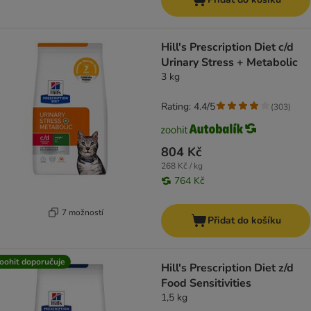
Hill's Prescription Diet c/d
Urinary Stress + Metabolic
3 kg
Rating: 4.4/5
(
303
)
804 Kč
268 Kč / kg
764 Kč
7 možností
Přidat do košíku
oohit doporučuje
Hill's Prescription Diet z/d
Food Sensitivities
1,5 kg