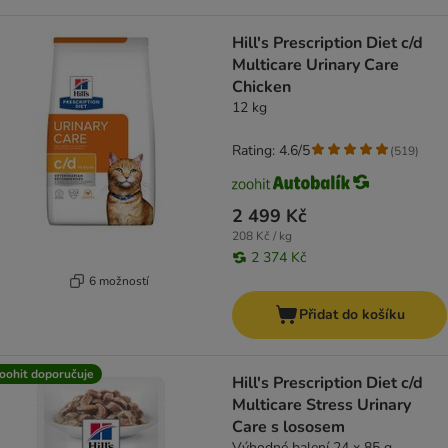
Hill's Prescription Diet c/d
Multicare Urinary Care
Chicken
12 kg
Rating: 4.6/5
(
519
)
2 499 Kč
208 Kč / kg
2 374 Kč
6 možností
Přidat do košíku
oohit doporučuje
Hill's Prescription Diet c/d
Multicare Stress Urinary
Care s lososem
Výhodné balení 24 x 85 g