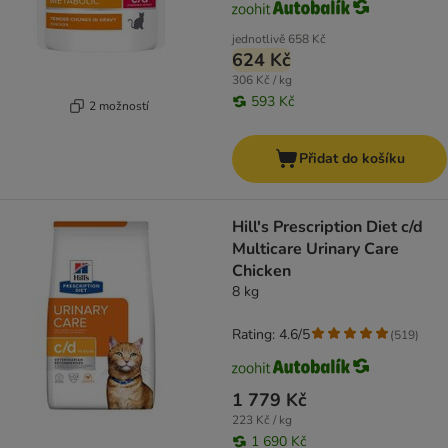
jednotlivě
658 Kč
624 Kč
306 Kč / kg
593 Kč
2 možností
Přidat do košíku
Hill's Prescription Diet c/d
Multicare Urinary Care
Chicken
8 kg
Rating: 4.6/5
(
519
)
1 779 Kč
223 Kč / kg
1 690 Kč