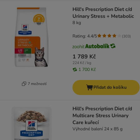
Hill's Prescription Diet c/d
Urinary Stress + Metabolic
8 kg
Rating: 4.4/5
(
303
)
1 789 Kč
224 Kč / kg
1 700 Kč
7 možností
Přidat do košíku
Hill's Prescription Diet c/d
Multicare Stress Urinary
Care kuřecí
Výhodné balení 24 x 85 g