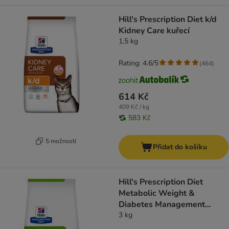
Hill's Prescription Diet k/d
Kidney Care kuřecí
1,5 kg
Rating: 4.6/5
(
464
)
614 Kč
409 Kč / kg
583 Kč
5 možností
Přidat do košíku
Hill's Prescription Diet
Metabolic Weight &
Diabetes Management
Chicken
3 kg