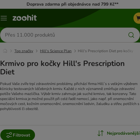
Doprava zdarma při objednávce nad 799 Kč**
Menu
Hledat
produkty
Top značky
Hill's Science Plan
Hill's Prescription Diet pro kočky
Krmivo pro kočky Hill's Prescription
Diet
Pokud Vaše zvíře trpí zdravotními problémy, přichází firma Hill´s s velkým výběrem
klinicky testovaných léčebných krmiv. Každé z nich významně zmírňuje zdravotní
potíže Vašeho mazlíčka. Výběr krmiv zahrnuje jak suché krmivo, tak konzervy. Tato
speciální krmiva je možné použít při celé řadě nemocí, jako např. při onemocnění
močových cest, kožním onemocnění, onemocnění ledvin, žaludku a střev, potížích s
pohyblivostí či obezitě.
Nejprodávanější
Filtrovat