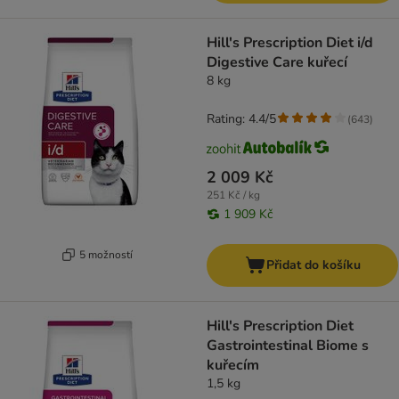
Hill's Prescription Diet i/d
Digestive Care kuřecí
8 kg
Rating: 4.4/5
(
643
)
2 009 Kč
251 Kč / kg
1 909 Kč
5 možností
Přidat do košíku
Hill's Prescription Diet
Gastrointestinal Biome s
kuřecím
1,5 kg