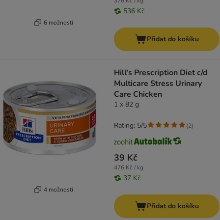
376 Kč / kg
536 Kč
6 možností
Přidat do košíku
Hill's Prescription Diet c/d
Multicare Stress Urinary
Care Chicken
1 x 82 g
Rating: 5/5
(
2
)
39 Kč
476 Kč / kg
37 Kč
4 možností
Přidat do košíku