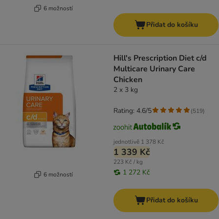
6 možností
Přidat do košíku
Hill's Prescription Diet c/d
Multicare Urinary Care
Chicken
2 x 3 kg
Rating: 4.6/5
(
519
)
jednotlivě
1 378 Kč
1 339 Kč
223 Kč / kg
1 272 Kč
6 možností
Přidat do košíku