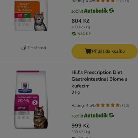
Rating: 4.4/5
(
303
)
604 Kč
403 Kč / kg
574 Kč
7 možností
Přidat do košíku
Hill's Prescription Diet
Gastrointestinal Biome s
kuřecím
3 kg
Rating: 4.5/5
(
310
)
999 Kč
333 Kč / kg