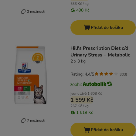
533 Kč / kg
498 Kč
2 možností
Přidat do košíku
Hill's Prescription Diet c/d
Urinary Stress + Metabolic
2 x 3 kg
Rating: 4.4/5
(
303
)
jednotlivě
1 608 Kč
1 599 Kč
267 Kč / kg
1 519 Kč
7 možností
Přidat do košíku