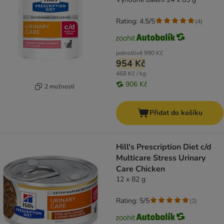
Rating: 4.5/5
(
4
)
jednotlivě
990 Kč
954 Kč
468 Kč / kg
906 Kč
2 možností
Přidat do košíku
Hill's Prescription Diet c/d
Multicare Stress Urinary
Care Chicken
12 x 82 g
Rating: 5/5
(
2
)