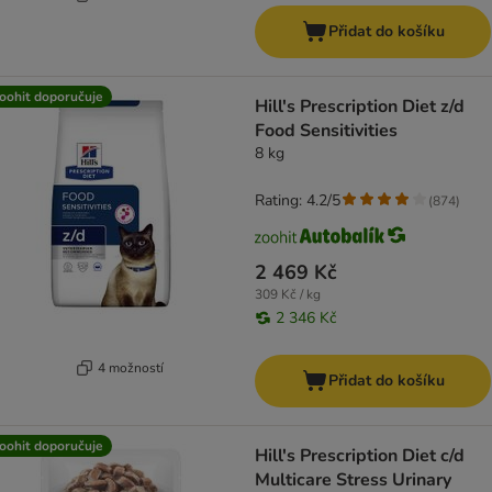
Přidat do košíku
oohit doporučuje
Hill's Prescription Diet z/d
Food Sensitivities
8 kg
Rating: 4.2/5
(
874
)
2 469 Kč
309 Kč / kg
2 346 Kč
4 možností
Přidat do košíku
oohit doporučuje
Hill's Prescription Diet c/d
Multicare Stress Urinary