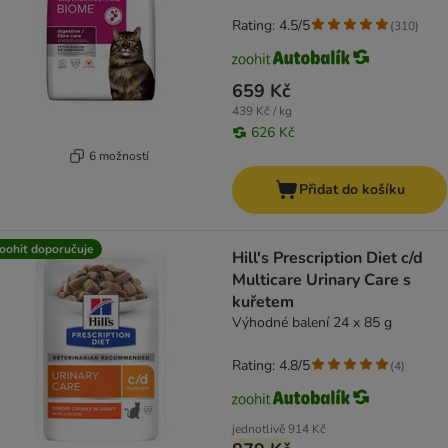
Rating: 4.5/5
(
310
)
659 Kč
439 Kč / kg
626 Kč
6 možností
Přidat do košíku
oohit doporučuje
Hill's Prescription Diet c/d
Multicare Urinary Care s
kuřetem
Výhodné balení 24 x 85 g
Rating: 4.8/5
(
4
)
jednotlivě
914 Kč