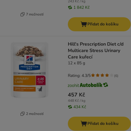
243 Kč / kg
1 842 Kč
7 možností
Přidat do košíku
Hill's Prescription Diet c/d
Multicare Stress Urinary
Care kuřecí
12 x 85 g
Rating: 4.3/5
(
6
)
457 Kč
448 Kč / kg
434 Kč
2 možností
Přidat do košíku