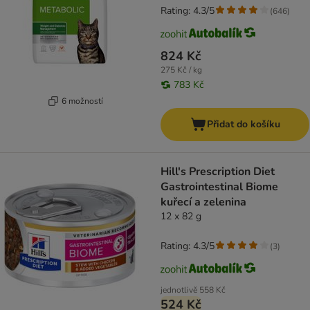
Rating: 4.3/5
(
646
)
824 Kč
275 Kč / kg
783 Kč
6 možností
Přidat do košíku
Hill's Prescription Diet
Gastrointestinal Biome
kuřecí a zelenina
12 x 82 g
Rating: 4.3/5
(
3
)
jednotlivě
558 Kč
524 Kč