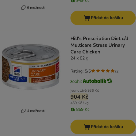
949 Kč
6 možností
Přidat do košíku
Hill's Prescription Diet c/d
Multicare Stress Urinary
Care Chicken
24 x 82 g
Rating: 5/5
(
2
)
jednotlivě
936 Kč
904 Kč
459 Kč / kg
859 Kč
4 možností
Přidat do košíku