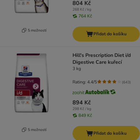
804 Kč
268 Kč / kg
764 Kč
5 možností
Přidat do košíku
Hill's Prescription Diet i/d
Digestive Care kuřecí
3 kg
Rating: 4.4/5
(
643
)
894 Kč
298 Kč / kg
849 Kč
5 možností
Přidat do košíku