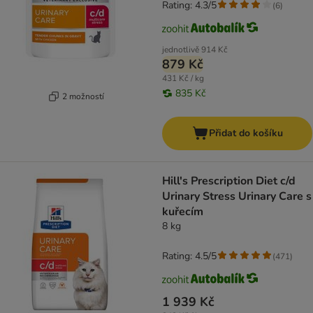
Rating: 4.3/5
(
6
)
jednotlivě
914 Kč
879 Kč
431 Kč / kg
835 Kč
2 možností
Přidat do košíku
Hill's Prescription Diet c/d
Urinary Stress Urinary Care s
kuřecím
8 kg
Rating: 4.5/5
(
471
)
1 939 Kč