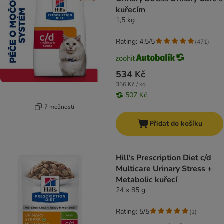
kuřecím
1,5 kg
Rating: 4.5/5
(
471
)
534 Kč
356 Kč / kg
507 Kč
7 možností
Přidat do košíku
Hill's Prescription Diet c/d
Multicare Urinary Stress +
Metabolic kuřecí
24 x 85 g
Rating: 5/5
(
1
)