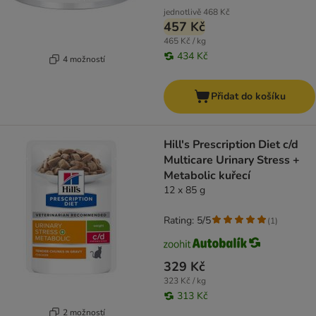
jednotlivě
468 Kč
457 Kč
465 Kč / kg
434 Kč
4 možností
Přidat do košíku
Hill's Prescription Diet c/d
Multicare Urinary Stress +
Metabolic kuřecí
12 x 85 g
Rating: 5/5
(
1
)
329 Kč
323 Kč / kg
313 Kč
2 možností