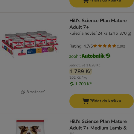
Přidat do košíku
Hill's Science Plan Mature
Adult 7+
kuřecí a hovězí 24 ks (24 x 370 g)
Rating: 4.7/5
(
190
)
jednotlivě
1 828 Kč
1 789 Kč
202 Kč / kg
1 700 Kč
8 možností
Přidat do košíku
Hill's Science Plan Mature
Adult 7+ Medium Lamb &