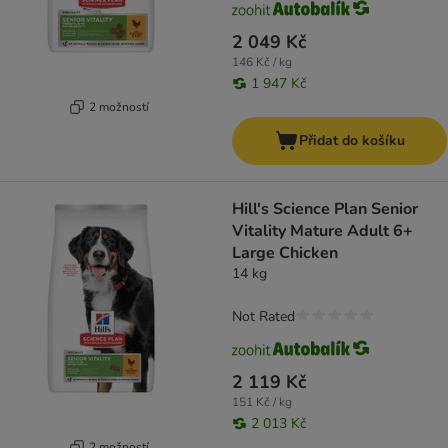
2 049 Kč
146 Kč / kg
1 947 Kč
2 možností
Přidat do košíku
Hill's Science Plan Senior
Vitality Mature Adult 6+
Large Chicken
14 kg
Not Rated
2 119 Kč
151 Kč / kg
2 013 Kč
2 možností