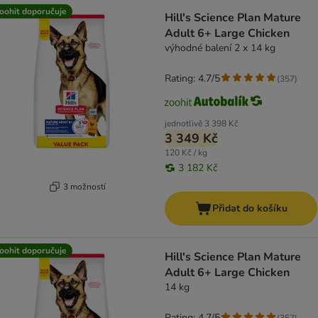
oohit doporučuje
Hill's Science Plan Mature
Adult 6+ Large Chicken
výhodné balení 2 x 14 kg
Rating: 4.7/5
(
357
)
jednotlivě
3 398 Kč
3 349 Kč
120 Kč / kg
3 182 Kč
3 možností
Přidat do košíku
oohit doporučuje
Hill's Science Plan Mature
Adult 6+ Large Chicken
14 kg
Rating: 4.7/5
(
357
)