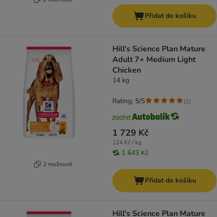
Přidat do košíku
Hill's Science Plan Mature
Adult 7+ Medium Light
Chicken
14 kg
Rating: 5/5
(
1
)
1 729 Kč
124 Kč / kg
1 643 Kč
2 možností
Přidat do košíku
Hill's Science Plan Mature