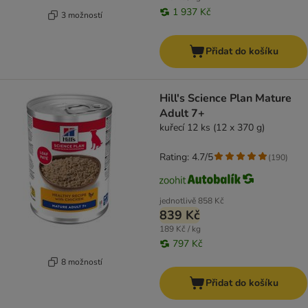
1 937 Kč
3 možností
Přidat do košíku
Hill's Science Plan Mature
Adult 7+
kuřecí 12 ks (12 x 370 g)
Rating: 4.7/5
(
190
)
jednotlivě
858 Kč
839 Kč
189 Kč / kg
797 Kč
8 možností
Přidat do košíku