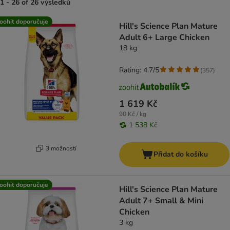
1 - 26 of 26 výsledků
product items have been changed
oohit doporučuje
Hill's Science Plan Mature
Adult 6+ Large Chicken
18 kg
Rating: 4.7/5
(
357
)
1 619 Kč
90 Kč / kg
1 538 Kč
3 možností
Přidat do košíku
oohit doporučuje
Hill's Science Plan Mature
Adult 7+ Small & Mini
Chicken
3 kg