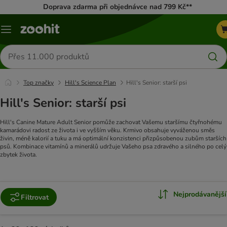
Doprava zdarma při objednávce nad 799 Kč**
Menu
Hledat
produkty
Top značky
Hill's Science Plan
Hill's Senior: starší psi
Hill's Senior: starší psi
Hill's Canine Mature Adult Senior pomůže zachovat Vašemu staršímu čtyřnohému
kamarádovi radost ze života i ve vyšším věku. Krmivo obsahuje vyváženou směs
živin, méně kalorií a tuku a má optimální konzistenci přizpůsobenou zubům starších
psů. Kombinace vitamínů a minerálů udržuje Vašeho psa zdravého a silného po celý
zbytek života.
Nejprodávanější
Filtrovat