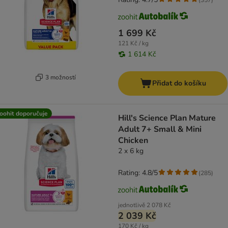
1 699 Kč
121 Kč / kg
1 614 Kč
3 možností
Přidat do košíku
oohit doporučuje
Hill's Science Plan Mature
Adult 7+ Small & Mini
Chicken
2 x 6 kg
Rating: 4.8/5
(
285
)
jednotlivě
2 078 Kč
2 039 Kč
170 Kč / kg