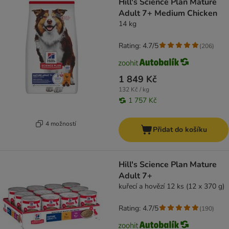
Hill's Science Plan Mature
Adult 7+ Medium Chicken
14 kg
Rating: 4.7/5
(
206
)
1 849 Kč
132 Kč / kg
1 757 Kč
4 možností
Přidat do košíku
Hill's Science Plan Mature
Adult 7+
kuřecí a hovězí 12 ks (12 x 370 g)
Rating: 4.7/5
(
190
)