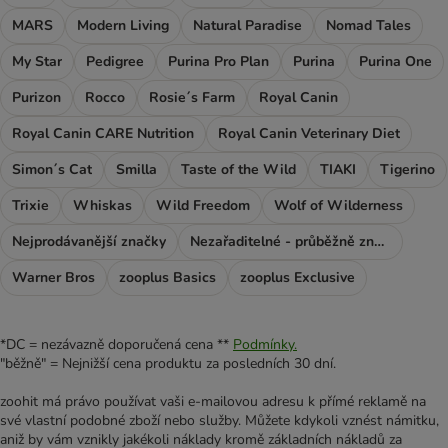
MARS
Modern Living
Natural Paradise
Nomad Tales
My Star
Pedigree
Purina Pro Plan
Purina
Purina One
Purizon
Rocco
Rosie´s Farm
Royal Canin
Royal Canin CARE Nutrition
Royal Canin Veterinary Diet
Simon´s Cat
Smilla
Taste of the Wild
TIAKI
Tigerino
Trixie
Whiskas
Wild Freedom
Wolf of Wilderness
Nejprodávanější značky
Nezařaditelné - průběžně značky
Warner Bros
zooplus Basics
zooplus Exclusive
*DC = nezávazně doporučená cena **
Podmínky.
"běžně" = Nejnižší cena produktu za posledních 30 dní.
zoohit má právo používat vaši e-mailovou adresu k přímé reklamě na
své vlastní podobné zboží nebo služby. Můžete kdykoli vznést námitku,
aniž by vám vznikly jakékoli náklady kromě základních nákladů za