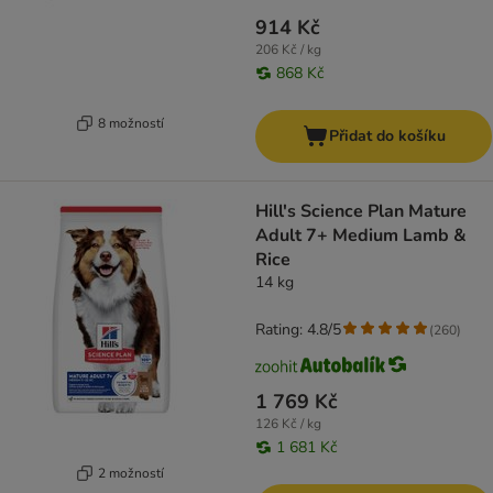
914 Kč
206 Kč / kg
868 Kč
8 možností
Přidat do košíku
Hill's Science Plan Mature
Adult 7+ Medium Lamb &
Rice
14 kg
Rating: 4.8/5
(
260
)
1 769 Kč
126 Kč / kg
1 681 Kč
2 možností