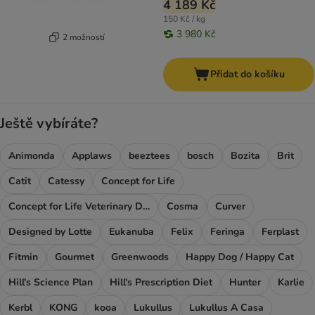
4 189 Kč
150 Kč / kg
3 980 Kč
2 možností
Přidat do košíku
Ještě vybíráte?
Animonda
Applaws
beeztees
bosch
Bozita
Brit
Catit
Catessy
Concept for Life
Concept for Life Veterinary Diet
Cosma
Curver
Designed by Lotte
Eukanuba
Felix
Feringa
Ferplast
Fitmin
Gourmet
Greenwoods
Happy Dog / Happy Cat
Hill's Science Plan
Hill's Prescription Diet
Hunter
Karlie
Kerbl
KONG
kooa
Lukullus
Lukullus A Casa