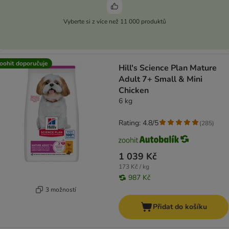
Vyberte si z více než 11 000 produktů
oohit doporučuje
Hill's Science Plan Mature
Adult 7+ Small & Mini
Chicken
6 kg
Rating: 4.8/5
(
285
)
1 039 Kč
173 Kč / kg
987 Kč
3 možností
Přidat do košíku