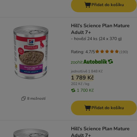
Přidat do košíku
Hill's Science Plan Mature
Adult 7+
- hovězí 24 ks (24 x 370 g)
Rating: 4.7/5
(
190
)
jednotlivě
1 848 Kč
1 789 Kč
202 Kč / kg
1 700 Kč
8 možností
Přidat do košíku
Hill's Science Plan Mature
Adult 7+