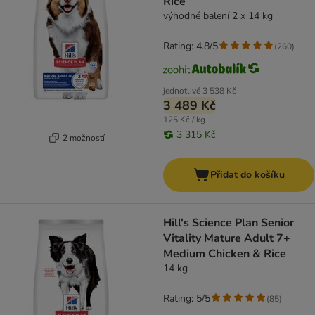
Rice
výhodné balení 2 x 14 kg
Rating: 4.8/5
(
260
)
jednotlivě
3 538 Kč
3 489 Kč
125 Kč / kg
3 315 Kč
2 možností
Přidat do košíku
Hill's Science Plan Senior
Vitality Mature Adult 7+
Medium Chicken & Rice
14 kg
Rating: 5/5
(
85
)