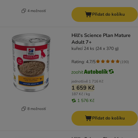
4 možností
Přidat do košíku
Hill's Science Plan Mature
Adult 7+
kuřecí 24 ks (24 x 370 g)
Rating: 4.7/5
(
190
)
jednotlivě
1 716 Kč
1 659 Kč
187 Kč / kg
1 576 Kč
8 možností
Přidat do košíku