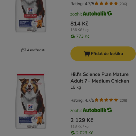
Rating: 4.7/5
(
206
)
814 Kč
136 Kč / kg
773 Kč
4 možností
Přidat do košíku
Hill's Science Plan Mature
Adult 7+ Medium Chicken
18 kg
Rating: 4.7/5
(
206
)
2 129 Kč
118 Kč / kg
2 023 Kč