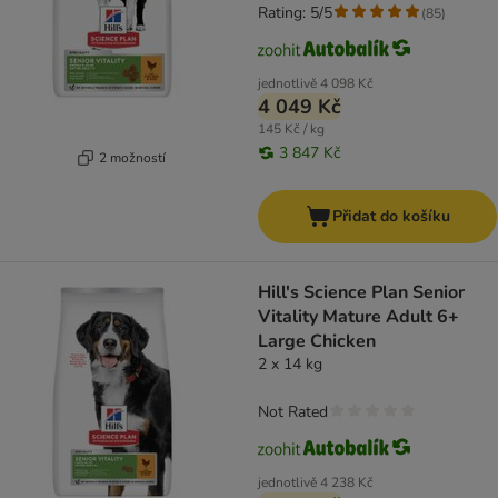
Rating: 5/5
(
85
)
jednotlivě
4 098 Kč
4 049 Kč
145 Kč / kg
3 847 Kč
2 možností
Přidat do košíku
Hill's Science Plan Senior
Vitality Mature Adult 6+
Large Chicken
2 x 14 kg
Not Rated
jednotlivě
4 238 Kč