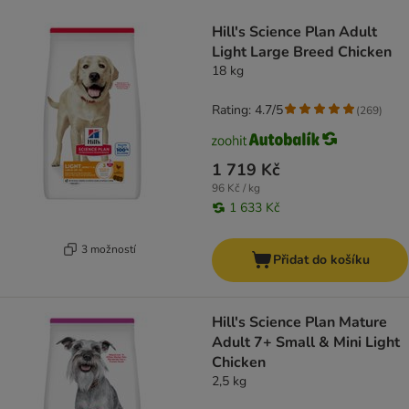
product items have been changed
Hill's Science Plan Adult
Light Large Breed Chicken
18 kg
Rating: 4.7/5
(
269
)
1 719 Kč
96 Kč / kg
1 633 Kč
3 možností
Přidat do košíku
Hill's Science Plan Mature
Adult 7+ Small & Mini Light
Chicken
2,5 kg