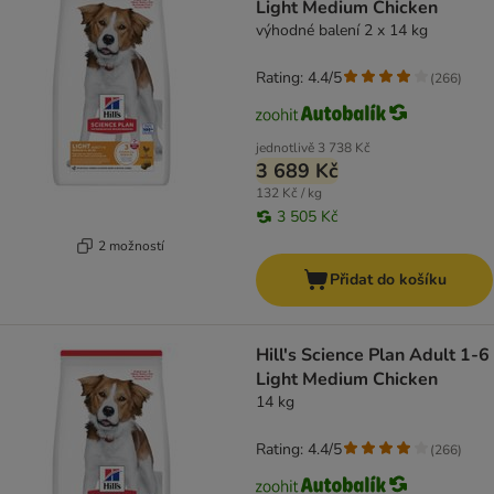
Light Medium Chicken
výhodné balení 2 x 14 kg
Rating: 4.4/5
(
266
)
jednotlivě
3 738 Kč
3 689 Kč
132 Kč / kg
3 505 Kč
2 možností
Přidat do košíku
Hill's Science Plan Adult 1-6
Light Medium Chicken
14 kg
Rating: 4.4/5
(
266
)