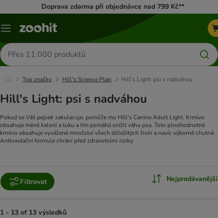
Doprava zdarma při objednávce nad 799 Kč**
Menu
Hledat
produkty
Top značky
Hill's Science Plan
Hill's Light: psi s nadváhou
Hill's Light: psi s nadváhou
Pokud se Váš pejsek zakulacuje, pomůže mu Hill's Canine Adult Light. Krmivo
obsahuje méně kalorií a tuku a tím pomáhá snížit váhu psa. Toto plnohodnotné
krmivo obsahuje vyvážené množství všech důležitých živin a navíc výborně chutná.
Antioxidační formule chrání před zdravotními riziky.
Nejprodávanější
Filtrovat
1 - 13 of 13 výsledků