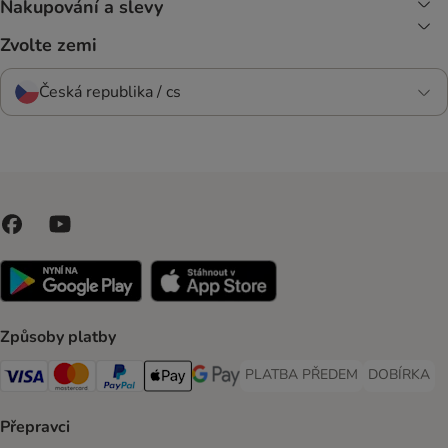
Nakupování a slevy
Zvolte zemi
Česká republika / cs
Způsoby platby
PLATBA PŘEDEM
DOBÍRKA
PLATBA PŘEDEM Payment Met
DOBÍRKA Pa
Visa Payment Method
Mastercard Payment Method
PayPal Payment Method
Apple pay Payment Method
GooglePay Payment Method
Přepravci