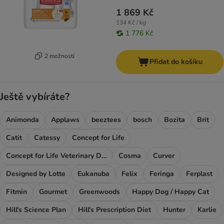
1 869 Kč
134 Kč / kg
1 776 Kč
2 možností
Přidat do košíku
Ještě vybíráte?
Animonda
Applaws
beeztees
bosch
Bozita
Brit
Catit
Catessy
Concept for Life
Concept for Life Veterinary Diet
Cosma
Curver
Designed by Lotte
Eukanuba
Felix
Feringa
Ferplast
Fitmin
Gourmet
Greenwoods
Happy Dog / Happy Cat
Hill's Science Plan
Hill's Prescription Diet
Hunter
Karlie