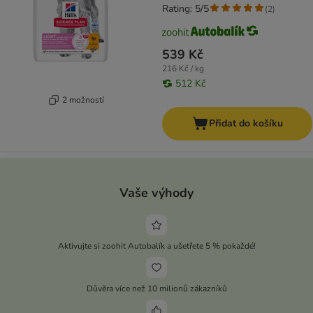
Rating: 5/5
(
2
)
539 Kč
216 Kč / kg
512 Kč
2 možností
Přidat do košíku
Vaše výhody
Aktivujte si zoohit Autobalík a ušetřete 5 % pokaždé!
Důvěra více než 10 milionů zákazníků