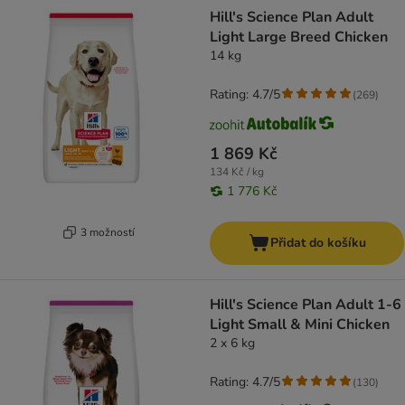
Hill's Science Plan Adult
Light Large Breed Chicken
14 kg
Rating: 4.7/5
(
269
)
1 869 Kč
134 Kč / kg
1 776 Kč
3 možností
Přidat do košíku
Hill's Science Plan Adult 1-6
Light Small & Mini Chicken
2 x 6 kg
Rating: 4.7/5
(
130
)