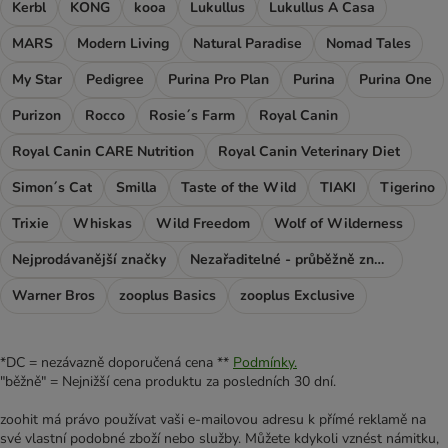
Kerbl
KONG
kooa
Lukullus
Lukullus A Casa
MARS
Modern Living
Natural Paradise
Nomad Tales
My Star
Pedigree
Purina Pro Plan
Purina
Purina One
Purizon
Rocco
Rosie´s Farm
Royal Canin
Royal Canin CARE Nutrition
Royal Canin Veterinary Diet
Simon´s Cat
Smilla
Taste of the Wild
TIAKI
Tigerino
Trixie
Whiskas
Wild Freedom
Wolf of Wilderness
Nejprodávanější značky
Nezařaditelné - průběžně značky
Warner Bros
zooplus Basics
zooplus Exclusive
*DC = nezávazně doporučená cena **
Podmínky.
"běžně" = Nejnižší cena produktu za posledních 30 dní.
zoohit má právo používat vaši e-mailovou adresu k přímé reklamě na
své vlastní podobné zboží nebo služby. Můžete kdykoli vznést námitku,