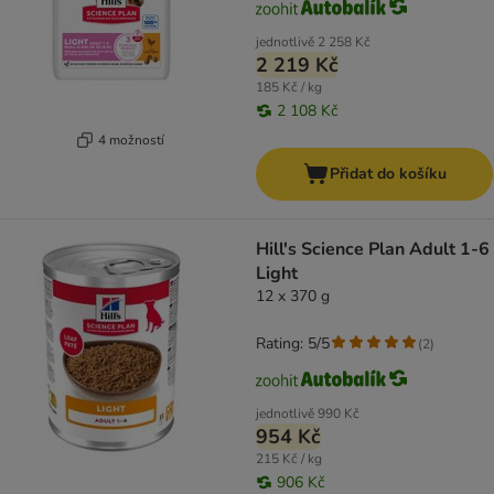
jednotlivě
2 258 Kč
2 219 Kč
185 Kč / kg
2 108 Kč
4 možností
Přidat do košíku
Hill's Science Plan Adult 1-6
Light
12 x 370 g
Rating: 5/5
(
2
)
jednotlivě
990 Kč
954 Kč
215 Kč / kg
906 Kč