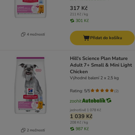
317 Kč
211 Kč / kg
301 Kč
4 možností
Přidat do košíku
Hill's Science Plan Mature
Adult 7+ Small & Mini Light
Chicken
Výhodné balení 2 x 2,5 kg
Rating: 5/5
(
2
)
jednotlivě
1 078 Kč
1 039 Kč
208 Kč / kg
987 Kč
2 možností