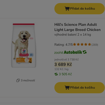
Přidat do košíku
Hill's Science Plan Adult
Light Large Breed Chicken
výhodné balení 2 x 14 kg
Rating: 4.7/5
(
269
)
jednotlivě
3 738 Kč
3 689 Kč
132 Kč / kg
3 505 Kč
3 možností
Přidat do košíku