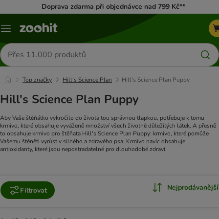
Doprava zdarma při objednávce nad 799 Kč**
Menu
Hledat
produkty
Top značky
Hill's Science Plan
Hill's Science Plan Puppy
Hill's Science Plan Puppy
Aby Vaše štěňátko vykročilo do života tou správnou tlapkou, potřebuje k tomu
krmivo, které obsahuje vyváženě množství všech životně důležitých látek. A přesně
to obsahuje krmivo pro štěňata Hill's Science Plan Puppy: krmivo, které pomůže
Vašemu štěněti vyrůst v silného a zdravého psa. Krmivo navíc obsahuje
antioxidanty, které jsou nepostradatelné pro dlouhodobé zdraví.
Nejprodávanější
Filtrovat