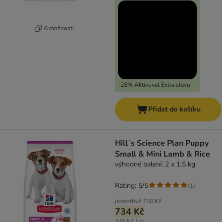
6 možností
-25% Aktivovat Extra slevu
Přidat do košíku
Hill`s Science Plan Puppy
Small & Mini Lamb & Rice
výhodné balení: 2 x 1,5 kg
Rating: 5/5
(
1
)
jednotlivě
750 Kč
734 Kč
245 Kč / kg