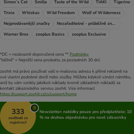
Simon´s Cat
Smilla
Taste of the Wild
TIAKI
Tigerino
Trixie
Whiskas
Wild Freedom
Wolf of Wilderness
Nejprodávanější značky
Nezařaditelné - průběžně značky
Warner Bros
zooplus Basics
zooplus Exclusive
*DC = nezávazně doporučená cena **
Podmínky.
"běžně" = Nejnižší cena produktu za posledních 30 dní.
zoohit má právo používat vaši e-mailovou adresu k přímé reklamě na
své vlastní podobné zboží nebo služby. Můžete kdykoli vznést námitku,
aniž by vám vznikly jakékoli náklady kromě základních nákladů za
kontakt zákaznického servisu zoohit. Více informací:
https://support.zoohit.cz/cs/support/home
333
Newsletter: nabídky pouze pro předplatitele; 10
% na druhou objednávku pro nové zákazníky
zooBodů za
registraci!