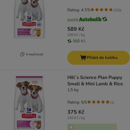
Rating: 4.7/5
(
203
)
589 Kč
196 Kč / kg
560 Kč
4 možností
Přidat do košíku
Hill`s Science Plan Puppy
Small & Mini Lamb & Rice
1,5 kg
Rating: 5/5
(
1
)
375 Kč
250 Kč / kg