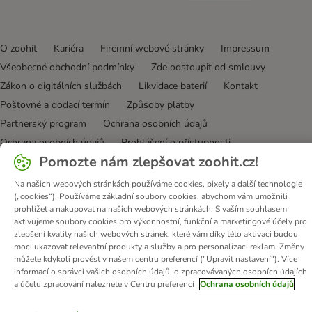
O zoohit
Kariéra
Firemní webové stránky
Impressum
Všeobecné obchodní podmínky
Zde odstoupit od smlouvy
Zákon o digitálních službách
Likvidace baterií
Kontakt
Poštovné a dodací termín
Způsoby platby
Partnerský program
Ochrana osobních údajů
Ochrana osobních údajů
Prohlášení o přístupnosti
Pomozte nám zlepšovat zoohit.cz!
© zooplus SE
2026
Na našich webových stránkách používáme cookies, pixely a další technologie
(„cookies“). Používáme základní soubory cookies, abychom vám umožnili
prohlížet a nakupovat na našich webových stránkách. S vaším souhlasem
aktivujeme soubory cookies pro výkonnostní, funkční a marketingové účely pro
zlepšení kvality našich webových stránek, které vám díky této aktivaci budou
moci ukazovat relevantní produkty a služby a pro personalizaci reklam. Změny
můžete kdykoli provést v našem centru preferencí ("Upravit nastavení"). Více
informací o správci vašich osobních údajů, o zpracovávaných osobních údajích
a účelu zpracování naleznete v Centru preferencí
Ochrana osobních údajů