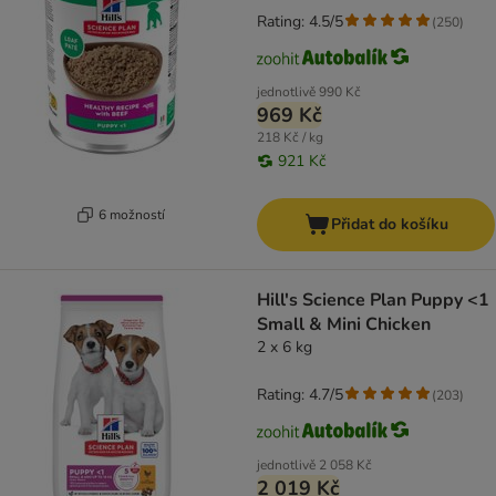
Rating: 4.5/5
(
250
)
jednotlivě
990 Kč
969 Kč
218 Kč / kg
921 Kč
6 možností
Přidat do košíku
Hill's Science Plan Puppy <1
Small & Mini Chicken
2 x 6 kg
Rating: 4.7/5
(
203
)
jednotlivě
2 058 Kč
2 019 Kč