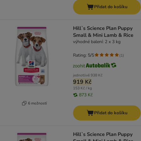
Přidat do košíku
Hill`s Science Plan Puppy
Small & Mini Lamb & Rice
výhodné balení: 2 x 3 kg
Rating: 5/5
(
1
)
jednotlivě
938 Kč
919 Kč
153 Kč / kg
873 Kč
6 možností
Přidat do košíku
Hill`s Science Plan Puppy