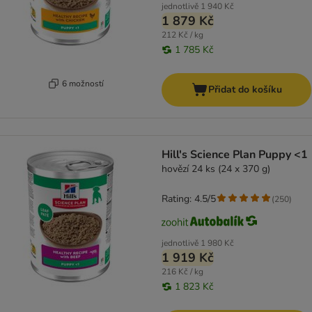
jednotlivě
1 940 Kč
1 879 Kč
212 Kč / kg
1 785 Kč
6 možností
Přidat do košíku
Hill's Science Plan Puppy <1
hovězí 24 ks (24 x 370 g)
Rating: 4.5/5
(
250
)
jednotlivě
1 980 Kč
1 919 Kč
216 Kč / kg
1 823 Kč