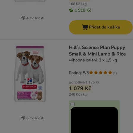
168 Kč / kg
1 918 Kč
4 možností
Přidat do košíku
Hill`s Science Plan Puppy
Small & Mini Lamb & Rice
výhodné balení: 3 x 1,5 kg
Rating: 5/5
(
1
)
jednotlivě
1 125 Kč
1 079 Kč
240 Kč / kg
6 možností