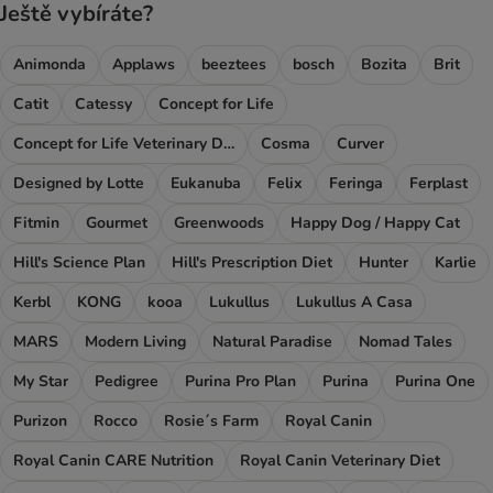
Ještě vybíráte?
Animonda
Applaws
beeztees
bosch
Bozita
Brit
Catit
Catessy
Concept for Life
Concept for Life Veterinary Diet
Cosma
Curver
Designed by Lotte
Eukanuba
Felix
Feringa
Ferplast
Fitmin
Gourmet
Greenwoods
Happy Dog / Happy Cat
Hill's Science Plan
Hill's Prescription Diet
Hunter
Karlie
Kerbl
KONG
kooa
Lukullus
Lukullus A Casa
MARS
Modern Living
Natural Paradise
Nomad Tales
My Star
Pedigree
Purina Pro Plan
Purina
Purina One
Purizon
Rocco
Rosie´s Farm
Royal Canin
Royal Canin CARE Nutrition
Royal Canin Veterinary Diet