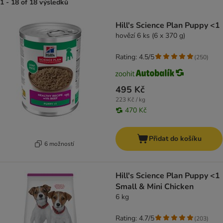
1 - 18 of 18 výsledků
product items have been changed
Hill's Science Plan Puppy <1
hovězí 6 ks (6 x 370 g)
Rating: 4.5/5
(
250
)
495 Kč
223 Kč / kg
470 Kč
Přidat do košíku
6 možností
Hill's Science Plan Puppy <1
Small & Mini Chicken
6 kg
Rating: 4.7/5
(
203
)