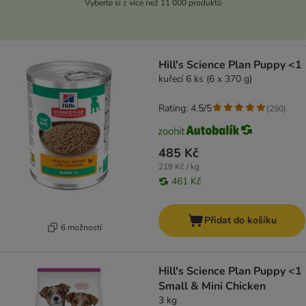
Vyberte si z více než 11 000 produktů
Hill's Science Plan Puppy <1
kuřecí 6 ks (6 x 370 g)
Rating: 4.5/5
(
250
)
485 Kč
219 Kč / kg
461 Kč
Přidat do košíku
6 možností
Hill's Science Plan Puppy <1
Small & Mini Chicken
3 kg