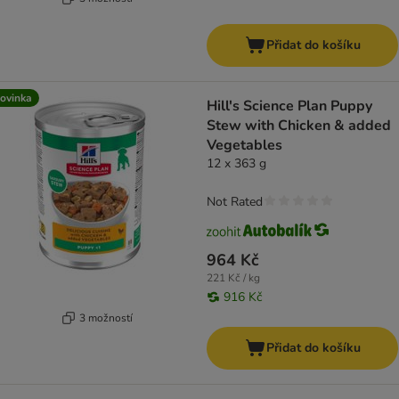
Přidat do košíku
ovinka
Hill's Science Plan Puppy
Stew with Chicken & added
Vegetables
12 x 363 g
Not Rated
964 Kč
221 Kč / kg
916 Kč
3 možností
Přidat do košíku