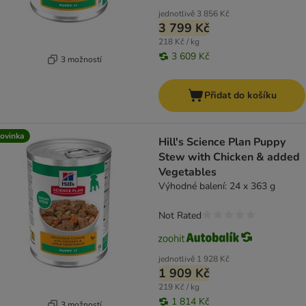
jednotlivě
3 856 Kč
3 799 Kč
218 Kč / kg
3 609 Kč
3 možností
Přidat do košíku
ovinka
Hill's Science Plan Puppy
Stew with Chicken & added
Vegetables
Výhodné balení: 24 x 363 g
Not Rated
jednotlivě
1 928 Kč
1 909 Kč
219 Kč / kg
1 814 Kč
3 možností