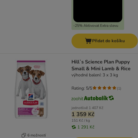
-25% Aktivovat Extra slevu
Přidat do košíku
Hill`s Science Plan Puppy
Small & Mini Lamb & Rice
výhodné balení: 3 x 3 kg
Rating: 5/5
(
1
)
jednotlivě
1 407 Kč
1 359 Kč
151 Kč / kg
1 291 Kč
6 možností