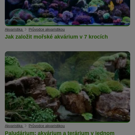
Akvaristika
Průvodce akvaristikou
Jak založit mořské akvárium v 7 krocích
Akvaristika
Průvodce akvaristikou
Paludárium: akvárium a terárium v jednom