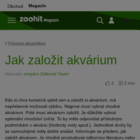
Magazín
Obchod
Do
obchod
Průvodce akvaristikou
Jak založit akvárium
Napsal/a
zooplus Editorial Team
3
3 min
Kdo si chce konečně splnit sen a založit si akvárium, má
nepřeberné možnosti výběru. Nejprve musí vybrat vhodné
akvárium. Poté musí akvárium založit. Je důležité vybrat
optimální množství zvířat. To by mělo odpovídat příslušným
podmínkám v akváriu (hodnoty vody apod.). Jednotlivé druhy by
se samozřejmě měly dobře snášet. Informujte se předem, jak
založit akvárium. Je vhodné prostudovat odbornou literaturu nebo