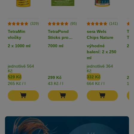
(329)
(95)
(141)
TetraMin
TetraPond
sera Wels
Tet
vločky
Sticks pro
Chips Nature
Tab
jezírkové ryby
2 x 1000 ml
7000 ml
výhodné
275
balení: 2 x 250
ml
jednotlivě 564
jednotlivě 364
Kč
Kč
529 Kč
332 Kč
299 Kč
255
265 Kč / l
43 Kč / l
664 Kč / l
1 K