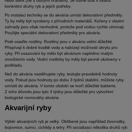
nebo štěrk (ne s ostrými hranami). Je nutné brát v úvahu
konkrétní druhy ryb a jejich potřeby.
Po instalaci techniky se do akvária umístí dekorativní předměty.
Ty by měly být vyrobeny z přírodních materiálů. Kořeny z vlastní
zahrady jsou však nevhodné, protože pod vodou rychle uhnívají.
Použijte speciální dekorativní předměty pro akvária.
Poté osaďte rostliny. Rostliny jsou v akváriu velmi důležité.
Přispívají k dobré kvalitě vody a nabízejí možnosti úkrytu pro
ryby. Při osazování by mělo být akvárium naplněno malým
množstvím vody. Vodní rostlinky by měly být pevně ukotveny v
podkladu.
Než do akvária nastěhujete ryby, testujte pravidelně hodnoty
vody. Pokud jsou hodnoty po dobu 3 týdnů stabilní, můžete ryby
umístit do akvária. V tomto období se tvoří důležité bakterie.
Z toho důvodu jsou tyto 3 týdny jsou důležité pro vytvoření
biologické rovnováhy akvária.
Akvarijní ryby
Výběr akvarijních ryb je velký. Oblíbené jsou například živorodky,
bojovnice, sumci, cichlidy a tetry. Při socializaci několika druhů ryb