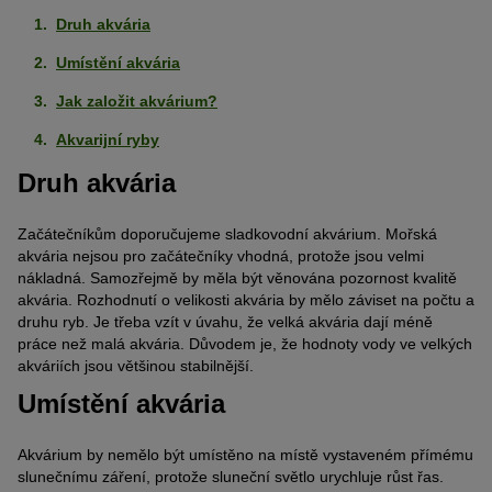
Druh akvária
Umístění akvária
Jak založit akvárium?
Akvarijní ryby
Druh akvária
Začátečníkům doporučujeme sladkovodní akvárium. Mořská
akvária nejsou pro začátečníky vhodná, protože jsou velmi
nákladná. Samozřejmě by měla být věnována pozornost kvalitě
akvária. Rozhodnutí o velikosti akvária by mělo záviset na počtu a
druhu ryb. Je třeba vzít v úvahu, že velká akvária dají méně
práce než malá akvária. Důvodem je, že hodnoty vody ve velkých
akváriích jsou většinou stabilnější.
Umístění akvária
Akvárium by nemělo být umístěno na místě vystaveném přímému
slunečnímu záření, protože sluneční světlo urychluje růst řas.