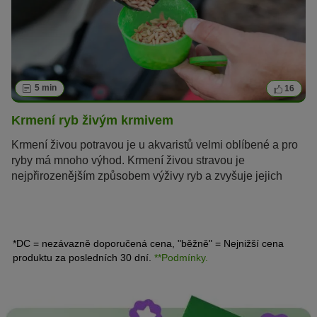
5 min
16
Krmení ryb živým krmivem
Krmení živou potravou je u akvaristů velmi oblíbené a pro
ryby má mnoho výhod. Krmení živou stravou je
nejpřirozenějším způsobem výživy ryb a zvyšuje jejich
vitalitu podporováním přirozeného loveckého instinktu.
Poskytuje vyváženou a rozmanitou výživu, což je u ryb
velmi důležité. Nabídka živé potravy pro ryby je obrovská,
ale vybrat tu správnou není vždy jednoduché.
*DC = nezávazně doporučená cena, "běžně" = Nejnižší cena
produktu za posledních 30 dní.
**Podmínky.