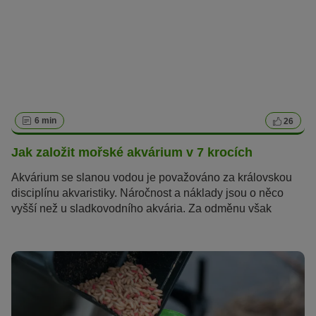
6 min
26
Jak založit mořské akvárium v 7 krocích
Akvárium se slanou vodou je považováno za královskou
disciplínu akvaristiky. Náročnost a náklady jsou o něco
vyšší než u sladkovodního akvária. Za odměnu však
získáte velkolepý podmořský svět pro svůj domov. S
pečlivou přípravou mořské akvárium zvládnou založit i
začátečníci.