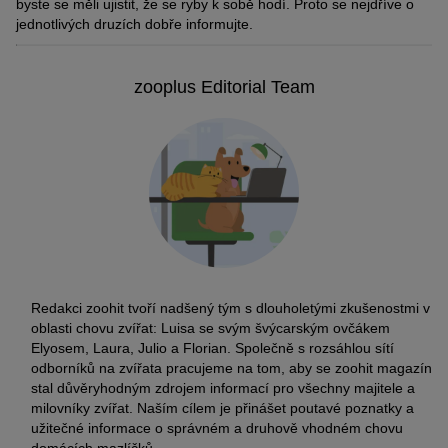
byste se měli ujistit, že se ryby k sobě hodí. Proto se nejdříve o
jednotlivých druzích dobře informujte.
zooplus Editorial Team
Redakci zoohit tvoří nadšený tým s dlouholetými zkušenostmi v
oblasti chovu zvířat: Luisa se svým švýcarským ovčákem
Elyosem, Laura, Julio a Florian. Společně s rozsáhlou sítí
odborníků na zvířata pracujeme na tom, aby se zoohit magazín
stal důvěryhodným zdrojem informací pro všechny majitele a
milovníky zvířat. Naším cílem je přinášet poutavé poznatky a
užitečné informace o správném a druhově vhodném chovu
domácích mazlíčků.