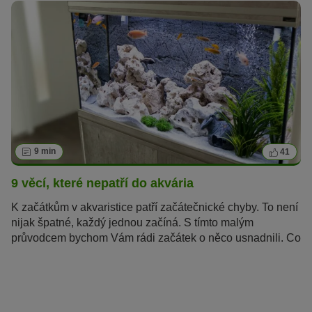
9 min
41
9 věcí, které nepatří do akvária
K začátkům v akvaristice patří začátečnické chyby. To není
nijak špatné, každý jednou začíná. S tímto malým
průvodcem bychom Vám rádi začátek o něco usnadnili. Co
dělat, aby se akvarijní ryby, bezobratlí a rostliny v akváriu
cítili naprosto co nejlépe?. Co do akvária nepatří?