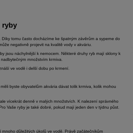
 ryby
ostí. Díky tomu často docházíme ke špatným závěrům a sypeme do
může negativně projevit na kvalitě vody v akváriu.
yby jsou náchylnější k nemocem. Některé druhy ryb mají sklony k
ny nadbytečným množstvím krmiva.
náší ve vodě i delší dobu po krmení.
měli byste obyvatelům akvária dávat tolik krmiva, kolik mohou
ale vícekrát denně v malých množstvích. K nalezení správného
o Vaše ryby je také dobré, pokud mají jeden den v týdnu půst.
plní mnoho důležitých úkolů ve vodě. Právě začátečníkům