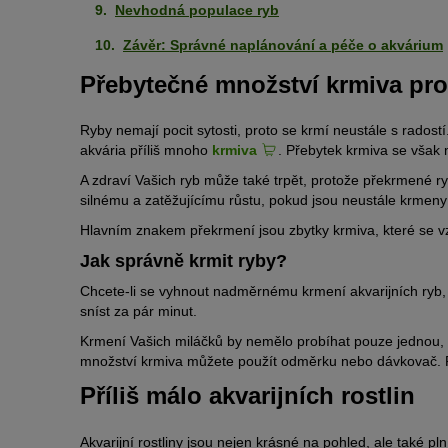
Nevhodná populace ryb
Závěr: Správné naplánování a péče o akvárium
Přebytečné množství krmiva pro
Ryby nemají pocit sytosti, proto se krmí neustále s rad
akvária příliš mnoho
krmiva
. Přebytek krmiva se však 
A zdraví Vašich ryb může také trpět, protože překrmené r
silnému a zatěžujícímu růstu, pokud jsou neustále krme
Hlavním znakem překrmení jsou zbytky krmiva, které se vz
Jak správně krmit ryby?
Chcete-li se vyhnout nadměrnému krmení akvarijních ryb, 
sníst za pár minut.
Krmení Vašich miláčků by nemělo probíhat pouze jednou, 
množství krmiva můžete použít odměrku nebo dávkovač. Pr
Příliš málo akvarijních rostlin
Akvarijní rostliny jsou nejen krásné na pohled, ale také 