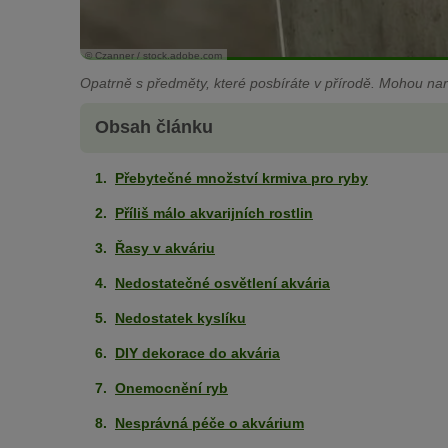
© Czanner / stock.adobe.com
Opatrně s předměty, které posbíráte v přírodě. Mohou nar
Obsah článku
Přebytečné množství krmiva pro ryby
Příliš málo akvarijních rostlin
Řasy v akváriu
Nedostatečné osvětlení akvária
Nedostatek kyslíku
DIY dekorace do akvária
Onemocnění ryb
Nesprávná péče o akvárium