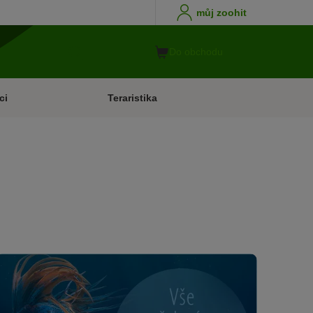
můj zoohit
Do obchodu
ci
Teraristika