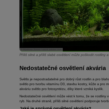
© Matthew Jones / stock.adobe.com
Příliš silné a příliš slabé osvětlení může poškodit rostliny
Nedostatečné osvětlení akvária
Světlo je nepostradatelné pro dobrý růst rostlin a pro bl
světlo pro tvorbu vitamínu D3, stavbu kostry, kůže a pro 
akváriu světlo pro fotosyntézu, díky které vzniká kyslík.
Nedostatečné osvětlení může vést k tomu, že se rostliny v
ryb. Na druhé straně, příliš silné osvětlení podporuje tvorb
Jaké je správné osvětlení akvária?