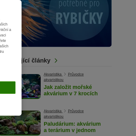
.
ašich
nkční a
vaci
žete
vašich
tru
Související články
Akvaristika
Průvodce
akvaristikou
Jak založit mořské
akvárium v 7 krocích
Akvaristika
Průvodce
akvaristikou
Paludárium: akvárium
a terárium v jednom