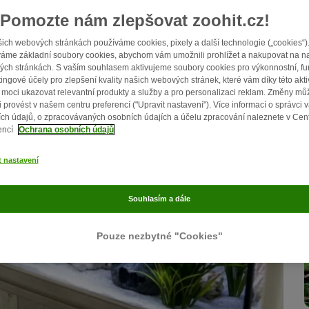
Pomozte nám zlepšovat zoohit.cz!
ich webových stránkách používáme cookies, pixely a další technologie („cookies“)
áme základní soubory cookies, abychom vám umožnili prohlížet a nakupovat na n
ch stránkách. S vaším souhlasem aktivujeme soubory cookies pro výkonnostní, fu
ingové účely pro zlepšení kvality našich webových stránek, které vám díky této akti
moci ukazovat relevantní produkty a služby a pro personalizaci reklam. Změny mů
i provést v našem centru preferencí ("Upravit nastavení"). Více informací o správci 
ch údajů, o zpracovávaných osobních údajích a účelu zpracování naleznete v Cen
encí
Ochrana osobních údajů
t nastavení
Souhlasím a dále
Pouze nezbytné "Cookies"