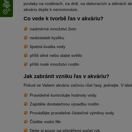
povlaky na rostlinách, na dně, na dekoracích a stěnách 
akváriu dojde k nerovnováze.
Co vede k tvorbě řas v akváriu?
nadměrné množství živin
nedostatek kyslíku
špatná kvalita vody
příliš silné nebo slabé světlo
příliš malé množství rostlin
Jak zabránit vzniku řas v akváriu?
Pokud ve Vašem akváriu začnou růst řasy, jednejte. V ideá
Pravidelně kontrolujte hodnoty vody.
Zajistěte dostatečnou výsadbu rostlin.
Provádějte pravidelné částečné výměny vody.
Čistěte vodní filtr.
Dejte si pozor na přiměřený počet ryb.