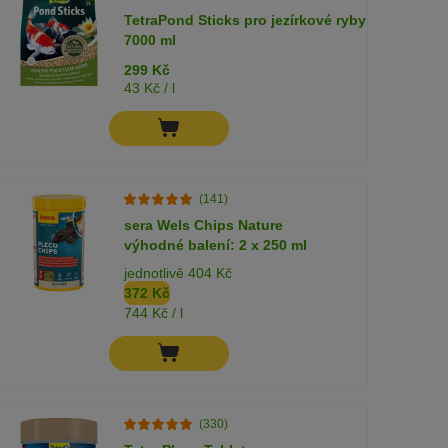
TetraPond Sticks pro jezírkové ryby
7000 ml
299 Kč
43 Kč / l
(141)
sera Wels Chips Nature
výhodné balení: 2 x 250 ml
jednotlivě 404 Kč
372 Kč
744 Kč / l
(330)