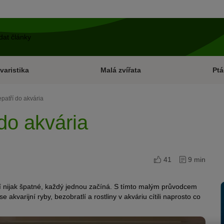
varistika
Malá zvířata
Ptá
epatří do akvária
 do akvária
41
9 min
ní nijak špatné, každý jednou začíná. S tímto malým průvodcem
akvarijní ryby, bezobratlí a rostliny v akváriu cítili naprosto co