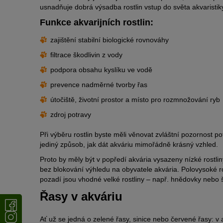
usnadňuje dobrá výsadba rostlin vstup do světa akvaristik
Funkce akvarijních rostlin:
zajištění stabilní biologické rovnováhy
filtrace škodlivin z vody
podpora obsahu kyslíku ve vodě
prevence nadměrné tvorby řas
útočiště, životní prostor a místo pro rozmnožování ryb
zdroj potravy
Při výběru rostlin byste měli věnovat zvláštní pozornost po
jediný způsob, jak dát akváriu mimořádně krásný vzhled.
Proto by měly být v popředí akvária vysazeny nízké rostli
bez blokování výhledu na obyvatele akvária. Polovysoké ro
pozadí jsou vhodné velké rostliny – např. hnědovky nebo 
Řasy v akváriu
Ať už se jedná o zelené řasy, sinice nebo červené řasy: v