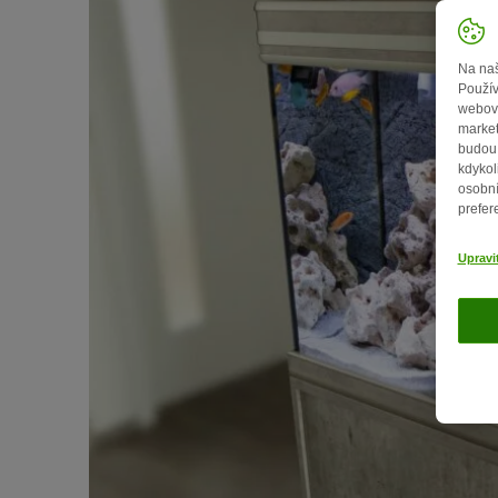
Na naš
Použív
webový
market
budou 
kdykol
osobní
prefer
Upravi