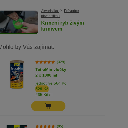
Akvaristika
Průvodce
akvaristikou
Krmení ryb živým
krmivem
Mohlo by Vás zajímat:
(329)
TetraMin vločky
2 x 1000 ml
jednotlivě 564 Kč
529 Kč
265 Kč / l
(95)