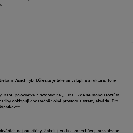
y.
třebám Vašich ryb. Důležitá je také smysluplná struktura. To je
ny, např. polokvětka hvězdošovitá „Cuba“
.
Zde se mohou rozrůst
stliny obklopují dodatečně volné prostory a strany akvária. Pro
štípatkovce
 akváriích nejsou vítány. Zakalují vodu a zanechávají nevzhledné