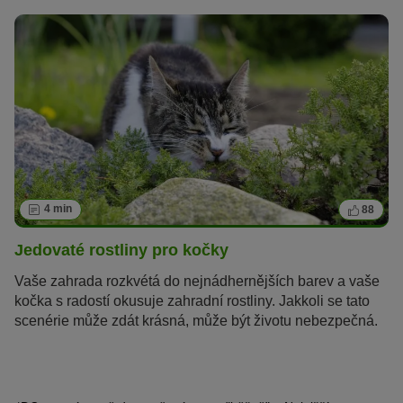
4 min
88
Jedovaté rostliny pro kočky
Vaše zahrada rozkvétá do nejnádhernějších barev a vaše
kočka s radostí okusuje zahradní rostliny. Jakkoli se tato
scenérie může zdát krásná, může být životu nebezpečná.
Ne každá rostlina je pro vaši kočku zdravá! Přečtěte si vše
o důležitém tématu „Jedovaté rostliny pro kočky“.