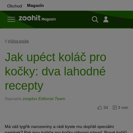
Magazín
Obchod
Do
obchod
Výživa koček
Jak upéct koláč pro
kočky: dva lahodné
recepty
Napsal/a
zooplus Editorial Team
34
3 min
Má váš tygřík narozeniny a rádi byste mu dopřáli speciální
pamlsek? Pak jsou koláče pro kočky výborný nápad. Pravé kočičí