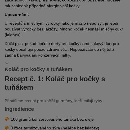
tak zohlednit případné alergie vaší kočky.
Upozornění:
U receptů s mléčnými výrobky, jako je máslo nebo sýr, je lepší
používat výrobky bez laktózy. Mnoho koček nesnáší mléčný cukr
(laktózu).
Další plus, pokud pečete dorty pro kočky sami: takový dort pro
kočky obsahuje pouze zdravé věci. Nepoužíváte do něj totiž
žádná barviva ani konzervační látky.
Koláč pro kočky s tuňákem
Recept č. 1: Koláč pro kočky s
tuňákem
Přinášíme recept pro kočičí gurmány, kteří milují ryby.
Ingredience
100 gramů konzervovaného tuňáka bez oleje
3 lžíce termizovaného sýra (nejlépe bez laktózy)