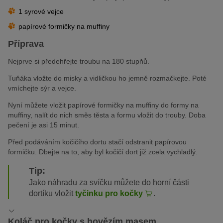
1 syrové vejce
papírové formičky na muffiny
Příprava
Nejprve si předehřejte troubu na 180 stupňů.
Tuňáka vložte do misky a vidličkou ho jemně rozmačkejte. Poté
vmíchejte sýr a vejce.
Nyní můžete vložit papírové formičky na muffiny do formy na
muffiny, nalít do nich směs těsta a formu vložit do trouby. Doba
pečení je asi 15 minut.
Před podáváním kočičího dortu stačí odstranit papírovou
formičku. Dbejte na to, aby byl kočičí dort již zcela vychladlý.
Tip:
Jako náhradu za svíčku můžete do horní části
dortíku vložit
tyčinku pro kočky
.
Koláč pro kočky s hovězím masem