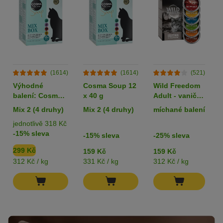
(1614)
(1614)
(521)
Výhodné
Cosma Soup 12
Wild Freedom
balení: Cosma
x 40 g
Adult - vaničky
Soup 24 x 40 g
6 x 85 g
Mix 2 (4 druhy)
Mix 2 (4 druhy)
míchané balení
jednotlivě 318 Kč
-15% sleva
-15% sleva
-25% sleva
299 Kč
159 Kč
159 Kč
312 Kč / kg
331 Kč / kg
312 Kč / kg