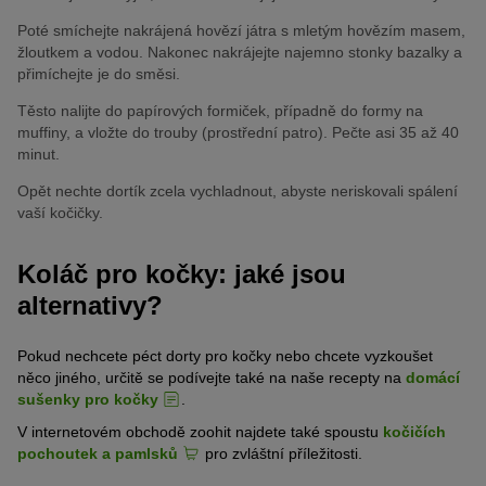
Poté smíchejte nakrájená hovězí játra s mletým hovězím masem,
žloutkem a vodou. Nakonec nakrájejte najemno stonky bazalky a
přimíchejte je do směsi.
Těsto nalijte do papírových formiček, případně do formy na
muffiny, a vložte do trouby (prostřední patro). Pečte asi 35 až 40
minut.
Opět nechte dortík zcela vychladnout, abyste neriskovali spálení
vaší kočičky.
Koláč pro kočky: jaké jsou
alternativy?
Pokud nechcete péct dorty pro kočky nebo chcete vyzkoušet
něco jiného, určitě se podívejte také na naše recepty na
domácí
sušenky pro kočky
.
V internetovém obchodě zoohit najdete také spoustu
kočičích
pochoutek a pamlsků
pro zvláštní příležitosti.