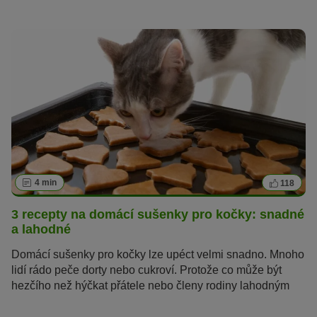
4 min
118
3 recepty na domácí sušenky pro kočky: snadné
a lahodné
Domácí sušenky pro kočky lze upéct velmi snadno. Mnoho
lidí rádo peče dorty nebo cukroví. Protože co může být
hezčího než hýčkat přátele nebo členy rodiny lahodným
dortem? Tak proč neupéct delikátní kočičí sušenky i pro
domácího tygříka?