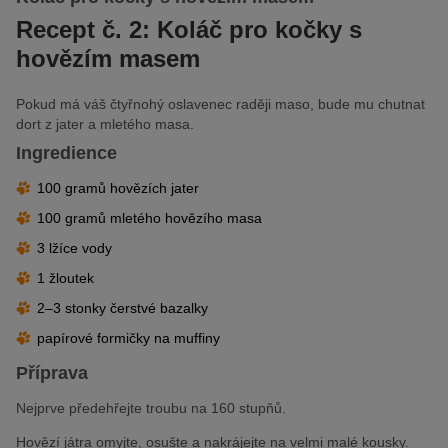
Recept č. 2: Koláč pro kočky s
hovězím masem
Pokud má váš čtyřnohý oslavenec raději maso, bude mu chutnat
dort z jater a mletého masa.
Ingredience
100 gramů hovězích jater
100 gramů mletého hovězího masa
3 lžíce vody
1 žloutek
2–3 stonky čerstvé bazalky
papírové formičky na muffiny
Příprava
Nejprve předehřejte troubu na 160 stupňů.
Hovězí játra omyjte, osušte a nakrájejte na velmi malé kousky.