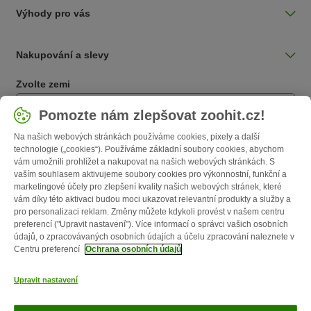
Výhody pro vás
Nakupování a slevy
Zvolte zemi
Česká / CZ
Pomozte nám zlepšovat zoohit.cz!
Na našich webových stránkách používáme cookies, pixely a další
Follow zooplus
technologie („cookies“). Používáme základní soubory cookies, abychom
vám umožnili prohlížet a nakupovat na našich webových stránkách. S
vaším souhlasem aktivujeme soubory cookies pro výkonnostní, funkční a
marketingové účely pro zlepšení kvality našich webových stránek, které
vám díky této aktivaci budou moci ukazovat relevantní produkty a služby a
pro personalizaci reklam. Změny můžete kdykoli provést v našem centru
preferencí ("Upravit nastavení"). Více informací o správci vašich osobních
údajů, o zpracovávaných osobních údajích a účelu zpracování naleznete v
Centru preferencí
Ochrana osobních údajů
O nás
Kariéra
Firemní webové stránky
Impressum
VOP
Upravit nastavení
Formulář na odstoupení od smlouvy
Likvidace baterií
Kontakt
Poštovné a dodací termín
Způsoby platby
Affiliate program
Ochrana