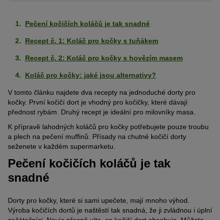
Pečení kočičích koláčů je tak snadné
Recept č. 1: Koláč pro kočky s tuňákem
Recept č. 2: Koláč pro kočky s hovězím masem
Koláč pro kočky: jaké jsou alternativy?
V tomto článku najdete dva recepty na jednoduché dorty pro
kočky. První kočičí dort je vhodný pro kočičky, které dávají
přednost rybám. Druhý recept je ideální pro milovníky masa.
K přípravě lahodných koláčů pro kočky potřebujete pouze troubu
a plech na pečení muffinů. Přísady na chutné kočičí dorty
seženete v každém supermarketu.
Pečení kočičích koláčů je tak
snadné
Dorty pro kočky, které si sami upečete, mají mnoho výhod.
Výroba kočičích dortů je naštěstí tak snadná, že ji zvládnou i úplní
začátečníci. Navíc přesně víte, co kočičí dort obsahuje. Můžete