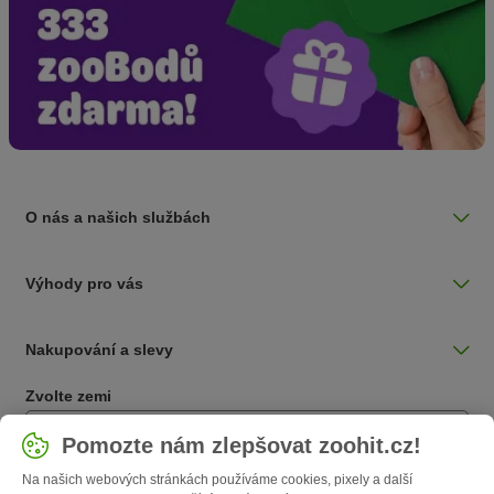
O nás a našich službách
Výhody pro vás
Nakupování a slevy
Zvolte zemi
Česká / CZ
Pomozte nám zlepšovat zoohit.cz!
Na našich webových stránkách používáme cookies, pixely a další
Follow zooplus