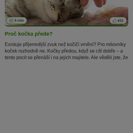
6 min
455
Proč kočka přede?
Existuje příjemnější zvuk než kočičí vrnění? Pro milovníky
koček rozhodně ne. Kočky předou, když se cítí dobře – a
tento pocit se přenáší i na jejich majitele. Ale věděli jste, že
kočky vrní i pokud se zraní nebo jsou ve stresu? Proč to
kočky dělají a jak vydávají tyto zvuky, se dočtete v tomto
článku.