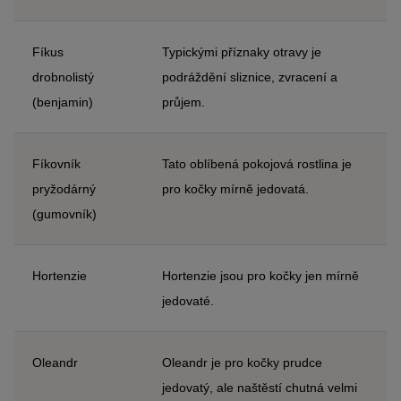
Fíkus
Typickými příznaky otravy je
drobnolistý
podráždění sliznice, zvracení a
(benjamin)
průjem.
Fíkovník
Tato oblíbená pokojová rostlina je
pryžodárný
pro kočky mírně jedovatá.
(gumovník)
Hortenzie
Hortenzie jsou pro kočky jen mírně
jedovaté.
Oleandr
Oleandr je pro kočky prudce
jedovatý, ale naštěstí chutná velmi