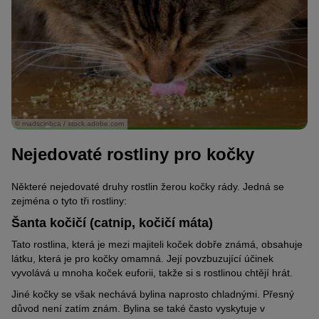
© madscinbca / stock.adobe.com
Nejedovaté rostliny pro kočky
Některé nejedovaté druhy rostlin žerou kočky rády. Jedná se
zejména o tyto tři rostliny:
Šanta kočičí (catnip, kočičí máta)
Tato rostlina, která je mezi majiteli koček dobře známá, obsahuje
látku, která je pro kočky omamná. Její povzbuzující účinek
vyvolává u mnoha koček euforii, takže si s rostlinou chtějí hrát.
Jiné kočky se však nechává bylina naprosto chladnými. Přesný
důvod není zatím znám. Bylina se také často vyskytuje v