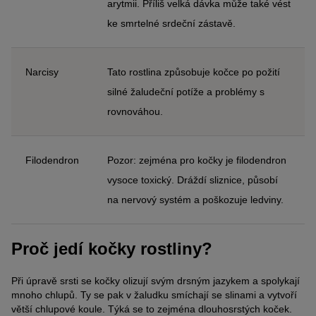
arytmii. Příliš velká dávka může také vést
ke smrtelné srdeční zástavě.
Narcisy
Tato rostlina způsobuje kočce po požití
silné žaludeční potíže a problémy s
rovnováhou.
Filodendron
Pozor: zejména pro kočky je filodendron
vysoce toxický. Dráždí sliznice, působí
na nervový systém a poškozuje ledviny.
Proč jedí kočky rostliny?
Při úpravě srsti se kočky olizují svým drsným jazykem a spolykají
mnoho chlupů. Ty se pak v žaludku smíchají se slinami a vytvoří
větší chlupové koule. Týká se to zejména dlouhosrstých koček.