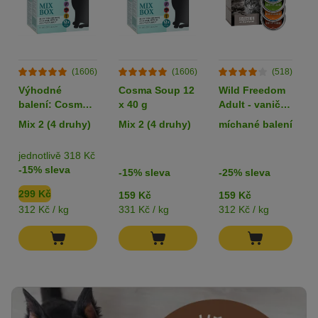
(1606)
(1606)
(518)
Výhodné
Cosma Soup 12
Wild Freedom
balení: Cosma
x 40 g
Adult - vaničky
Soup 24 x 40 g
6 x 85 g
Mix 2 (4 druhy)
Mix 2 (4 druhy)
míchané balení
jednotlivě 318 Kč
-15% sleva
-15% sleva
-25% sleva
299 Kč
159 Kč
159 Kč
312 Kč / kg
331 Kč / kg
312 Kč / kg