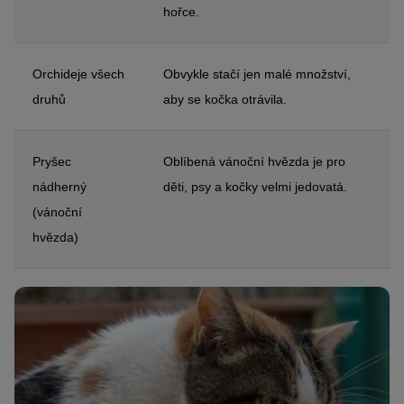
hořce.
Orchideje všech
Obvykle stačí jen malé množství,
druhů
aby se kočka otrávila.
Pryšec
Oblíbená vánoční hvězda je pro
nádherný
děti, psy a kočky velmi jedovatá.
(vánoční
hvězda)