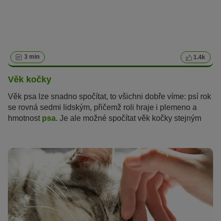
3 min
1.4k
Věk kočky
Věk psa lze snadno spočítat, to všichni dobře víme: psí rok
se rovná sedmi lidským, přičemž roli hraje i plemeno a
hmotnost
psa
. Je ale možné spočítat věk kočky stejným
způsobem? Jak staré vlastně
kočky
jsou a v jakém věku
jsou kočky považovány za seniory?