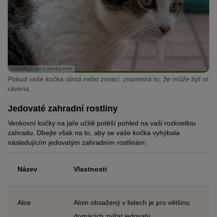
© Mushy / stock.adobe.com
Pokud vaše kočka slintá nebo zvrací, znamená to, že může být ot
rávena.
Jedovaté zahradní rostliny
Venkovní kočky na jaře učitě potěší pohled na vaši rozkvetlou
zahradu. Dbejte však na to, aby se vaše kočka vyhýbala
následujícím jedovatým zahradním rostlinám:
Název
Vlastnosti
Aloe
Aloin obsažený v listech je pro většinu
domácích zvířat jedovatý.