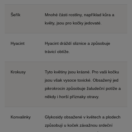
Šeřík
Mnohé části rostliny, například kůra a
květy, jsou pro kočky jedovaté.
Hyacint
Hyacint dráždí sliznice a způsobuje
trávicí obtíže.
Krokusy
Tyto květiny jsou krásné. Pro vaši kočku
jsou však vysoce toxické. Obsažený jed
pikrokrocin způsobuje žaludeční potíže a
někdy i horší příznaky otravy.
Konvalinky
Glykosidy obsažené v květech a plodech
způsobují u koček závažnou srdeční