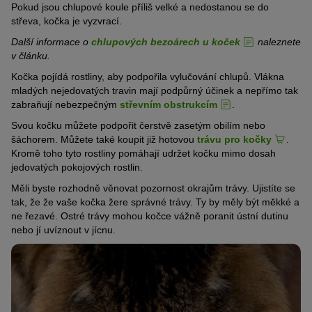
Pokud jsou chlupové koule příliš velké a nedostanou se do
střeva, kočka je vyzvrací.
Další informace o
chlupových bezoárech u koček
naleznete
v článku.
Kočka pojídá rostliny, aby podpořila vylučování chlupů. Vlákna
mladých nejedovatých travin mají podpůrný účinek a nepřímo tak
zabraňují nebezpečným
střevním obstrukcím
.
Svou kočku můžete podpořit čerstvě zasetým obilím nebo
šáchorem. Můžete také koupit již hotovou
trávu pro kočky
.
Kromě toho tyto rostliny pomáhají udržet kočku mimo dosah
jedovatých pokojových rostlin.
Měli byste rozhodně věnovat pozornost okrajům trávy. Ujistíte se
tak, že že vaše kočka žere správné trávy. Ty by měly být měkké a
ne řezavé. Ostré trávy mohou kočce vážně poranit ústní dutinu
nebo jí uvíznout v jícnu.