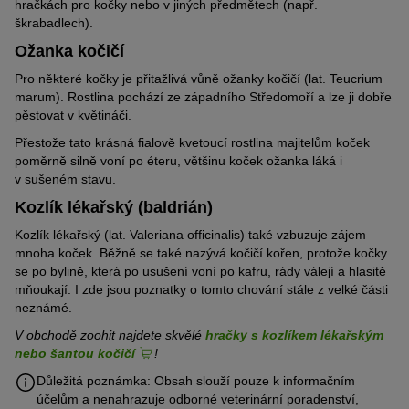
hračkách pro kočky nebo v jiných předmětech (např.
škrabadlech).
Ožanka kočičí
Pro některé kočky je přitažlivá vůně ožanky kočičí (lat. Teucrium
marum). Rostlina pochází ze západního Středomoří a lze ji dobře
pěstovat v květináči.
Přestože tato krásná fialově kvetoucí rostlina majitelům koček
poměrně silně voní po éteru, většinu koček ožanka láká i
v sušeném stavu.
Kozlík lékařský (baldrián)
Kozlík lékařský (lat. Valeriana officinalis) také vzbuzuje zájem
mnoha koček. Běžně se také nazývá kočičí kořen, protože kočky
se po bylině, která po usušení voní po kafru, rády válejí a hlasitě
mňoukají. I zde jsou poznatky o tomto chování stále z velké části
neznámé.
V obchodě zoohit najdete skvělé
hračky s kozlíkem lékařským
nebo šantou kočičí
!
Důležitá poznámka: Obsah slouží pouze k informačním
účelům a nenahrazuje odborné veterinární poradenství,