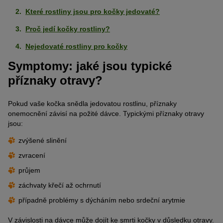
Které rostliny jsou pro kočky jedovaté?
Proč jedí kočky rostliny?
Nejedovaté rostliny pro kočky
Symptomy: jaké jsou typické
příznaky otravy?
Pokud vaše kočka snědla jedovatou rostlinu, příznaky
onemocnění závisí na požité dávce. Typickými příznaky otravy
jsou:
zvýšené slinění
zvracení
průjem
záchvaty křečí až ochrnutí
případně problémy s dýcháním nebo srdeční arytmie
V závislosti na dávce může dojít ke smrti kočky v důsledku otravy.