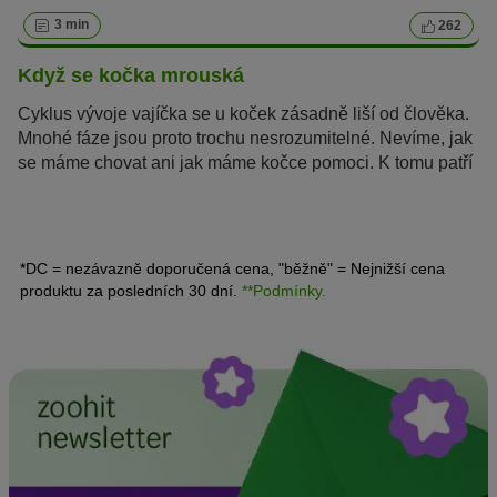
3 min
262
Když se kočka mrouská
Cyklus vývoje vajíčka se u koček zásadně liší od člověka.
Mnohé fáze jsou proto trochu nesrozumitelné. Nevíme, jak
se máme chovat ani jak máme kočce pomoci. K tomu patří
i doba připravenosti na oplodnění, tedy mrouskání. Když
se kočka mrouská, můžete si všimnout různých typických
rysů v jejím chování.
*DC = nezávazně doporučená cena, "běžně" = Nejnižší cena
produktu za posledních 30 dní.
**Podmínky.