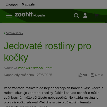
Magazín
Obchod
Do
obchod
Výživa koček
Jedovaté rostliny pro
kočky
Napsal/a
zooplus Editorial Team
Naposledy změněno 12/05/2025
90
4 min
Vaše zahrada rozkvétá do nejnádhernějších barev a vaše kočka s
radostí okusuje zahradní rostliny. Jakkoli se tato scenérie může
zdát krásná, může být životu nebezpečná. Ne každá rostlina je
pro vaši kočku zdravá! Přečtěte si vše o důležitém tématu