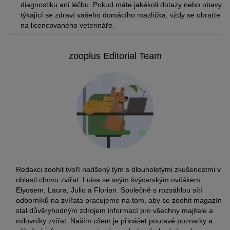
diagnostiku ani léčbu. Pokud máte jakékoli dotazy nebo obavy
týkající se zdraví vašeho domácího mazlíčka, vždy se obraťte
na licencovaného veterináře.
zooplus Editorial Team
Redakci zoohit tvoří nadšený tým s dlouholetými zkušenostmi v
oblasti chovu zvířat: Luisa se svým švýcarským ovčákem
Elyosem, Laura, Julio a Florian. Společně s rozsáhlou sítí
odborníků na zvířata pracujeme na tom, aby se zoohit magazín
stal důvěryhodným zdrojem informací pro všechny majitele a
milovníky zvířat. Naším cílem je přinášet poutavé poznatky a