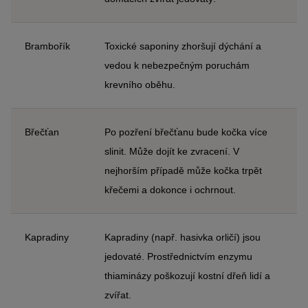
Brambořík
Toxické saponiny zhoršují dýchání a
vedou k nebezpečným poruchám
krevního oběhu.
Břečťan
Po pozření břečťanu bude kočka více
slinit. Může dojít ke zvracení. V
nejhorším případě může kočka trpět
křečemi a dokonce i ochrnout.
Kapradiny
Kapradiny (např. hasivka orličí) jsou
jedovaté. Prostřednictvím enzymu
thiaminázy poškozují kostní dřeň lidí a
zvířat.