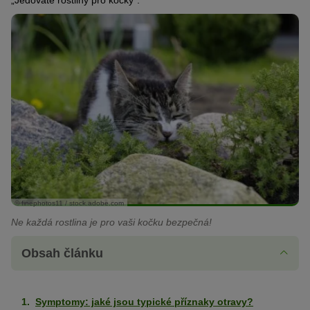
„Jedovaté rostliny pro kočky“.
© finephotos11 / stock.adobe.com
Ne každá rostlina je pro vaši kočku bezpečná!
Obsah článku
Symptomy: jaké jsou typické příznaky otravy?