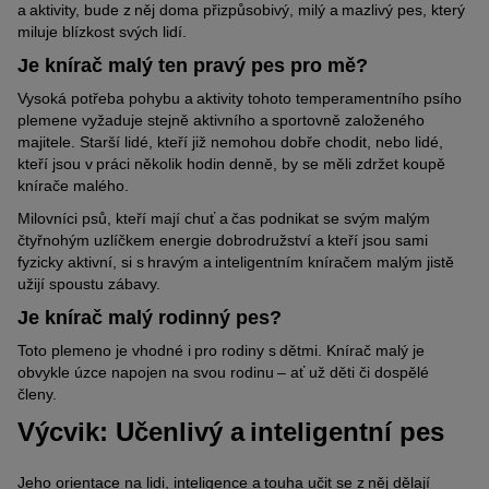
a aktivity, bude z něj doma přizpůsobivý, milý a mazlivý pes, který
miluje blízkost svých lidí.
Je knírač malý ten pravý pes pro mě?
Vysoká potřeba pohybu a aktivity tohoto temperamentního psího
plemene vyžaduje stejně aktivního a sportovně založeného
majitele. Starší lidé, kteří již nemohou dobře chodit, nebo lidé,
kteří jsou v práci několik hodin denně, by se měli zdržet koupě
knírače malého.
Milovníci psů, kteří mají chuť a čas podnikat se svým malým
čtyřnohým uzlíčkem energie dobrodružství a kteří jsou sami
fyzicky aktivní, si s hravým a inteligentním kníračem malým jistě
užijí spoustu zábavy.
Je knírač malý rodinný pes?
Toto plemeno je vhodné i pro rodiny s dětmi. Knírač malý je
obvykle úzce napojen na svou rodinu – ať už děti či dospělé
členy.
Výcvik: Učenlivý a inteligentní pes
Jeho orientace na lidi, inteligence a touha učit se z něj dělají