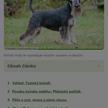
© Dotana / stock.adobe.com
Knírač malý se vyznačuje hustým vousem a obočím.
Obsah článku
Vzhled: Typický knírač!
Povaha knírače malého: Přátelský paličák
Péče o srst, strava a místo chovu