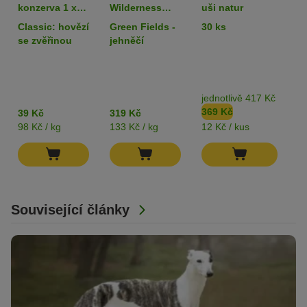
konzerva 1 x
Wilderness
uši natur
k
400 g
Adult 6 x 400 g
80
Classic: hovězí
Green Fields -
30 ks
k
- single protein
z
se zvěřinou
jehněčí
jednotlivě 417 Kč
b
369 Kč
3
39 Kč
319 Kč
98 Kč / kg
133 Kč / kg
12 Kč / kus
82
Související články