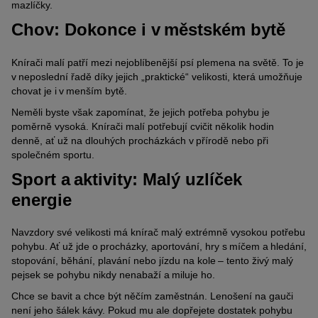
mazlíčky.
Chov: Dokonce i v městském bytě
Knírači malí patří mezi nejoblíbenější psí plemena na světě. To je
v neposlední řadě díky jejich „praktické“ velikosti, která umožňuje
chovat je i v menším bytě.
Neměli byste však zapomínat, že jejich potřeba pohybu je
poměrně vysoká. Knírači malí potřebují cvičit několik hodin
denně, ať už na dlouhých procházkách v přírodě nebo při
společném sportu.
Sport a aktivity: Malý uzlíček
energie
Navzdory své velikosti má knírač malý extrémně vysokou potřebu
pohybu. Ať už jde o procházky, aportování, hry s míčem a hledání,
stopování, běhání, plavání nebo jízdu na kole – tento živý malý
pejsek se pohybu nikdy nenabaží a miluje ho.
Chce se bavit a chce být něčím zaměstnán. Lenošení na gauči
není jeho šálek kávy. Pokud mu ale dopřejete dostatek pohybu