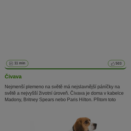
11 min
503
Čivava
Nejmenší plemeno na světě má nejslavnější páníčky na
světě a nejvyšší životní úroveň. Čivava je doma v kabelce
Madony, Britney Spears nebo Paris Hilton. Přitom toto
mexické plemeno je víc než jen luxusní psí společník.