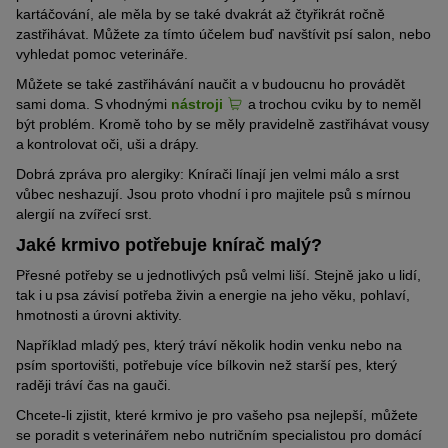
kartáčování, ale měla by se také dvakrát až čtyřikrát ročně
zastřihávat. Můžete za tímto účelem buď navštívit psí salon, nebo
vyhledat pomoc veterináře.
Můžete se také zastřihávání naučit a v budoucnu ho provádět
sami doma. S vhodnými
nástroji
a trochou cviku by to neměl
být problém. Kromě toho by se měly pravidelně zastřihávat vousy
a kontrolovat oči, uši a drápy.
Dobrá zpráva pro alergiky: Knírači línají jen velmi málo a srst
vůbec neshazují. Jsou proto vhodní i pro majitele psů s mírnou
alergií na zvířecí srst.
Jaké krmivo potřebuje knírač malý?
Přesné potřeby se u jednotlivých psů velmi liší. Stejně jako u lidí,
tak i u psa závisí potřeba živin a energie na jeho věku, pohlaví,
hmotnosti a úrovni aktivity.
Například mladý pes, který tráví několik hodin venku nebo na
psím sportovišti, potřebuje více bílkovin než starší pes, který
raději tráví čas na gauči.
Chcete-li zjistit, které krmivo je pro vašeho psa nejlepší, můžete
se poradit s veterinářem nebo nutričním specialistou pro domácí