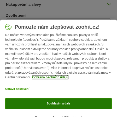
Nakupování a slevy
Zvolte zemi
Česká / CZ
Pomozte nám zlepšovat zoohit.cz!
Na našich webových stránkách používáme cookies, pixely a další
Follow zooplus
technologie („cookies“). Používáme základní soubory cookies, abychom
vám umožnili prohlížet a nakupovat na našich webových stránkách. S
vaším souhlasem aktivujeme soubory cookies pro výkonnostní, funkční a
marketingové účely pro zlepšení kvality našich webových stránek, které
vám díky této aktivaci budou moci ukazovat relevantní produkty a služby a
pro personalizaci reklam. Změny můžete kdykoli provést v našem centru
preferencí ("Upravit nastavení"). Více informací o správci vašich osobních
údajů, o zpracovávaných osobních údajích a účelu zpracování naleznete v
Centru preferencí
Ochrana osobních údajů
O nás
Kariéra
Firemní webové stránky
Impressum
VOP
Upravit nastavení
Formulář na odstoupení od smlouvy
Likvidace baterií
Kontakt
Poštovné a dodací termín
Způsoby platby
Affiliate program
Ochrana
Souhlasím a dále
osobních údajů
Opt-out
Zoohit magazín byl publikován zooplus SE © zooplus SE 2026