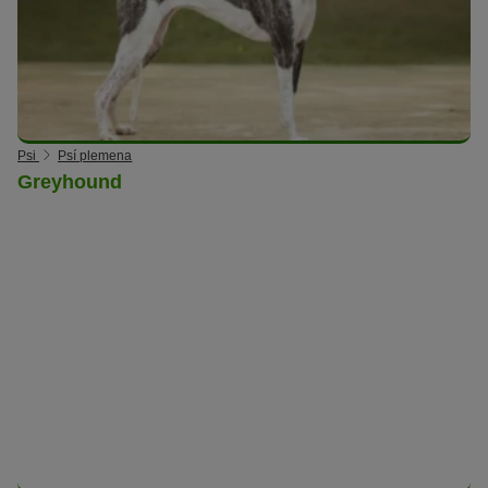
Psi
Psí plemena
Greyhound