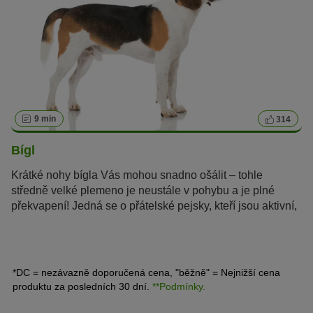
9 min
314
Bígl
Krátké nohy bígla Vás mohou snadno ošálit – tohle
středně velké plemeno je neustále v pohybu a je plné
překvapení! Jedná se o přátelské pejsky, kteří jsou aktivní,
velmi chytří a jen tak je něco nevyděsí.
*DC = nezávazně doporučená cena, "běžně" = Nejnižší cena
produktu za posledních 30 dní.
**Podmínky.