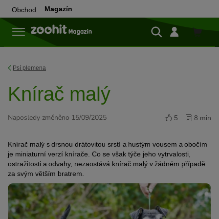
Magazín
Obchod
Do
obchod
Psí plemena
Knírač malý
Naposledy změněno 15/09/2025
5
8 min
Knírač malý s drsnou drátovitou srstí a hustým vousem a obočím
je miniaturní verzí knírače. Co se však týče jeho vytrvalosti,
ostražitosti a odvahy, nezaostává knírač malý v žádném případě
za svým větším bratrem.