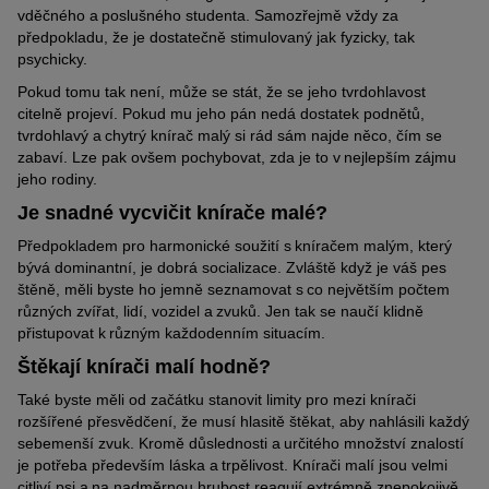
vděčného a poslušného studenta. Samozřejmě vždy za
předpokladu, že je dostatečně stimulovaný jak fyzicky, tak
psychicky.
Pokud tomu tak není, může se stát, že se jeho tvrdohlavost
citelně projeví. Pokud mu jeho pán nedá dostatek podnětů,
tvrdohlavý a chytrý knírač malý si rád sám najde něco, čím se
zabaví. Lze pak ovšem pochybovat, zda je to v nejlepším zájmu
jeho rodiny.
Je snadné vycvičit knírače malé?
Předpokladem pro harmonické soužití s kníračem malým, který
bývá dominantní, je dobrá socializace. Zvláště když je váš pes
štěně, měli byste ho jemně seznamovat s co největším počtem
různých zvířat, lidí, vozidel a zvuků. Jen tak se naučí klidně
přistupovat k různým každodenním situacím.
Štěkají knírači malí hodně?
Také byste měli od začátku stanovit limity pro mezi knírači
rozšířené přesvědčení, že musí hlasitě štěkat, aby nahlásili každý
sebemenší zvuk. Kromě důslednosti a určitého množství znalostí
je potřeba především láska a trpělivost. Knírači malí jsou velmi
citliví psi a na nadměrnou hrubost reagují extrémně znepokojivě.