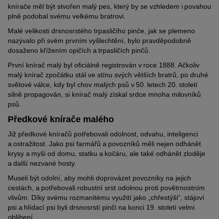
knírače měl být stvořen malý pes, který by se vzhledem i povahou
plně podobal svému velkému bratrovi.
Malé velikosti drsnosrstého trpasličího pinče, jak se plemeno
nazývalo při svém prvním vyšlechtění, bylo pravděpodobně
dosaženo křížením opičích a trpasličích pinčů.
První knírač malý byl oficiálně registrován v roce 1888. Ačkoliv
malý knírač zpočátku stál ve stínu svých větších bratrů, po druhé
světové válce, kdy byl chov malých psů v 50. letech 20. století
silně propagován, si knírač malý získal srdce mnoha milovníků
psů.
Předkové knírače malého
Již předkové kníračů potřebovali odolnost, odvahu, inteligenci
a ostražitost. Jako psi farmářů a povozníků měli nejen odhánět
krysy a myši od domu, statku a kočáru, ale také odhánět zloděje
a další nezvané hosty.
Museli být odolní, aby mohli doprovázet povozníky na jejich
cestách, a potřebovali robustní srst odolnou proti povětrnostním
vlivům. Díky svému rozmanitému využití jako „chřestýši“, stájoví
psi a hlídací psi byli drsnosrstí pinči na konci 19. století velmi
oblíbení.