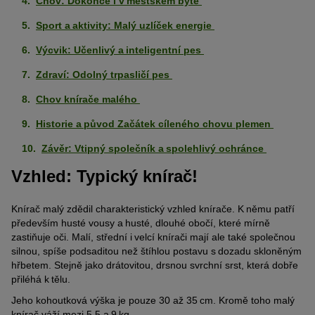
Chov: Dokonce i v městském bytě
Sport a aktivity: Malý uzlíček energie
Výcvik: Učenlivý a inteligentní pes
Zdraví: Odolný trpasličí pes
Chov knírače malého
Historie a původ Začátek cíleného chovu plemen
Závěr: Vtipný společník a spolehlivý ochránce
Vzhled: Typický knírač!
Knírač malý zdědil charakteristický vzhled knírače. K němu patří
především husté vousy a husté, dlouhé obočí, které mírně
zastiňuje oči. Malí, střední i velcí knírači mají ale také společnou
silnou, spíše podsaditou než štíhlou postavu s dozadu skloněným
hřbetem. Stejně jako drátovitou, drsnou svrchní srst, která dobře
přiléhá k tělu.
Jeho kohoutková výška je pouze 30 až 35 cm. Kromě toho malý
knírač váží mezi 5,5 a 9 kg.