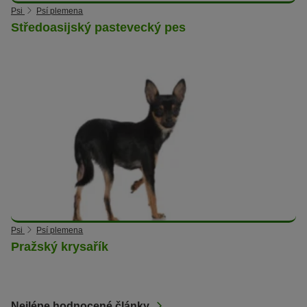
Psi
Psí plemena
Středoasijský pastevecký pes
Psi
Psí plemena
Pražský krysařík
Nejlépe hodnocené články