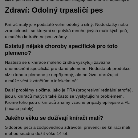
Zdraví: Odolný trpasličí pes
Knírač malý je v podstatě velmi odolný a silný. Nedostatky nebo
zranitelnosti, se kterými se potýká mnoho jiných malinkých psů,
u malého knírače nejsou známy.
Existují nějaké choroby specifické pro toto
plemeno?
Naštěstí se u knírače malého zřídka vyskytují závažná
onemocnění specifická pro dané plemeno. Nedostatek produkce
slz u tohoto plemene je nepříjemný, ale ne život ohrožující
a může vést k zánětům a infekcím očí.
Další problémy s očima, jako je PRA (progresivní retinální atrofie),
jsou u kníračů malých také často se vyskytujícím problémem.
Kromě toho jsou u kníračů známy vzácné případy epilepsie a PL
(luxace pately).
Jakého věku se dožívají knírači malí?
S dobrou péčí a zodpovědnou zdravotní prevencí se knírači malí
mohou snadno dožít věku 14 let.