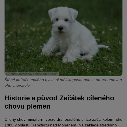
© Andrey Tarakanov / stock.adobe.com
Štěně knírače malého byste si měli kupovat pouze od renomovan
ého chovatele.
Historie a původ Začátek cíleného
chovu plemen
Cílený chov miniaturní verze drsnosrstého pinče začal kolem roku
1880 v oblasti Frankfurtu nad Mohanem. Na základě středního