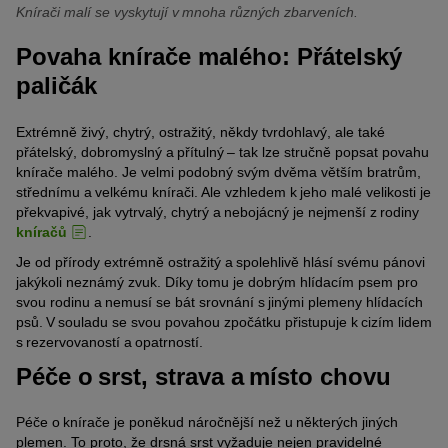
Knírači malí se vyskytují v mnoha různých zbarveních.
Povaha knírače malého: Přátelský
paličák
Extrémně živý, chytrý, ostražitý, někdy tvrdohlavý, ale také
přátelský, dobromyslný a přítulný – tak lze stručně popsat povahu
knírače malého. Je velmi podobný svým dvěma větším bratrům,
střednímu a velkému knírači. Ale vzhledem k jeho malé velikosti je
překvapivé, jak vytrvalý, chytrý a nebojácný je nejmenší z rodiny
kníračů
.
Je od přírody extrémně ostražitý a spolehlivě hlásí svému pánovi
jakýkoli neznámý zvuk. Díky tomu je dobrým hlídacím psem pro
svou rodinu a nemusí se bát srovnání s jinými plemeny hlídacích
psů. V souladu se svou povahou zpočátku přistupuje k cizím lidem
s rezervovaností a opatrností.
Péče o srst, strava a místo chovu
Péče o knírače je poněkud náročnější než u některých jiných
plemen. To proto, že drsná srst vyžaduje nejen pravidelné