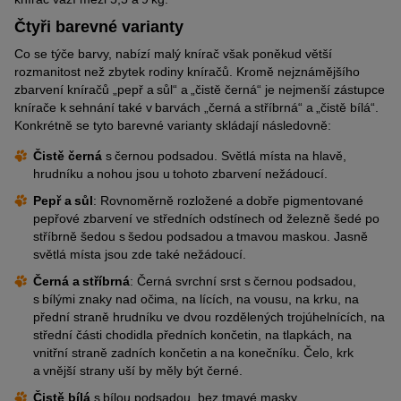
Čtyři barevné varianty
Co se týče barvy, nabízí malý knírač však poněkud větší
rozmanitost než zbytek rodiny kníračů. Kromě nejznámějšího
zbarvení kníračů „pepř a sůl“ a „čistě černá“ je nejmenší zástupce
knírače k sehnání také v barvách „černá a stříbrná“ a „čistě bílá“.
Konkrétně se tyto barevné varianty skládají následovně:
Čistě černá
s černou podsadou. Světlá místa na hlavě,
hrudníku a nohou jsou u tohoto zbarvení nežádoucí.
Pepř a sůl
: Rovnoměrně rozložené a dobře pigmentované
pepřové zbarvení ve středních odstínech od železně šedé po
stříbrně šedou s šedou podsadou a tmavou maskou. Jasně
světlá místa jsou zde také nežádoucí.
Černá a stříbrná
: Černá svrchní srst s černou podsadou,
s bílými znaky nad očima, na lících, na vousu, na krku, na
přední straně hrudníku ve dvou rozdělených trojúhelnících, na
střední části chodidla předních končetin, na tlapkách, na
vnitřní straně zadních končetin a na konečníku. Čelo, krk
a vnější strany uší by měly být černé.
Čistě bílá
s bílou podsadou, bez tmavé masky.