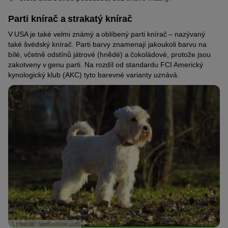
Parti knírač a strakatý knírač
V USA je také velmi známý a oblíbený parti knírač – nazývaný
také švédský knírač. Parti barvy znamenají jakoukoli barvu na
bílé, včetně odstínů játrové (hnědé) a čokoládové, protože jsou
zakotveny v genu parti. Na rozdíl od standardu FCI Americký
kynologický klub (AKC) tyto barevné varianty uznává.
© pisotckii / stock.adobe.com