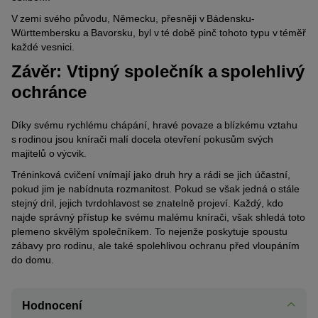
V zemi svého původu, Německu, přesněji v Bádensku-
Württembersku a Bavorsku, byl v té době pinč tohoto typu v téměř
každé vesnici.
Závěr: Vtipný společník a spolehlivý
ochránce
Díky svému rychlému chápání, hravé povaze a blízkému vztahu
s rodinou jsou knírači malí docela otevření pokusům svých
majitelů o výcvik.
Tréninková cvičení vnímají jako druh hry a rádi se jich účastní,
pokud jim je nabídnuta rozmanitost. Pokud se však jedná o stále
stejný dril, jejich tvrdohlavost se znatelně projeví. Každý, kdo
najde správný přístup ke svému malému knírači, však shledá toto
plemeno skvělým společníkem. To nejenže poskytuje spoustu
zábavy pro rodinu, ale také spolehlivou ochranu před vloupáním
do domu.
Hodnocení