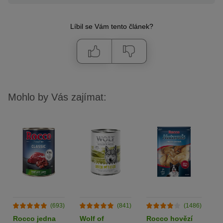
Líbil se Vám tento článek?
Mohlo by Vás zajímat:
(693)
(841)
(1486)
Rocco jedna
Wolf of
Rocco hovězí
L