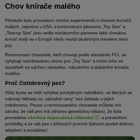
Chov knírače malého
Přestože bylo provedeno mnoho experimentů s chovem kníračů
malých, zejména v USA, a kontroverzní plemena „Toy Size“ a
„Teacup Size“ jsou vedle miniaturního plemene také chována,
knírač malý se v Evropě nikdy nestal skutečným trendem mezi
psy.
Renomovaní chovatelé, kteří chovají podle standardu FCI, se
vyhýbají namáhavému chovu pro „Toy Size“ a místo toho se
soustředí na udržení zdravého, robustního a stabilního knírače
malého.
Proč čistokrevný pes?
Vždy byste se měli vyhýbat pochybným nabídkám, ve kterých se
nabízejí štěňata za „výhodné ceny“ bez dokladu o jejich
rodokmenu. Pouze u renomovaného chovatele můžete mít
záruku, že váš pes má zdravou genetickou výbavu, že byla
provedena
všechna doporučená očkování
a preventivní
prohlídky a že váš pes v klíčových prvních týdnech prošel dobrou
adaptací a socializací.