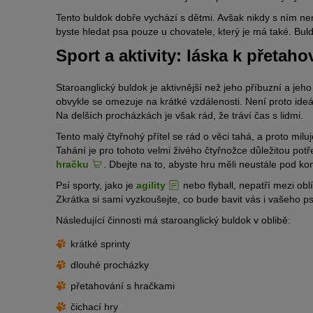
Tento buldok dobře vychází s dětmi. Avšak nikdy s ním n
byste hledat psa pouze u chovatele, který je má také. Buld
Sport a aktivity: láska k přetah
Staroanglický buldok je aktivnější než jeho příbuzní a jeh
obvykle se omezuje na krátké vzdálenosti. Není proto ide
Na delších procházkách je však rád, že tráví čas s lidmi.
Tento malý čtyřnohý přítel se rád o věci tahá, a proto milu
Tahání je pro tohoto velmi živého čtyřnožce důležitou po
hračku
. Dbejte na to, abyste hru měli neustále pod kont
Psí sporty, jako je
agility
nebo flyball, nepatří mezi obl
Zkrátka si sami vyzkoušejte, co bude bavit vás i vašeho p
Následující činnosti má staroanglický buldok v oblibě:
krátké sprinty
dlouhé procházky
přetahování s hračkami
čichací hry