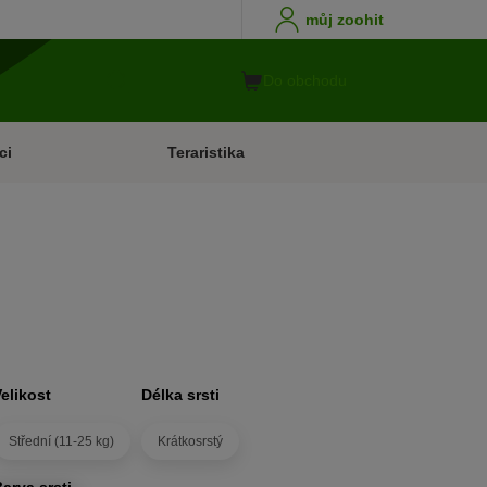
můj zoohit
Do obchodu
ci
Teraristika
Velikost
Délka srsti
Střední (11-25 kg)
Krátkosrstý