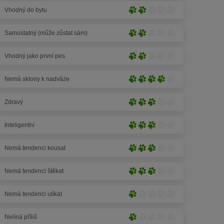
(4
tlapek)
Vhodný do bytu
z
Mírné
5
(2
tlapek)
Samostatný (může zůstat sám)
z
Mírné
5
(2
tlapek)
Vhodný jako první pes
z
Mírné
5
(2
tlapek)
Nemá sklony k nadváze
z
Silné
5
(4
tlapek)
Zdravý
z
Střední
5
(3
tlapek)
Inteligentní
z
Střední
5
(3
tlapek)
Nemá tendenci kousat
z
Střední
5
(3
tlapek)
Nemá tendenci štěkat
z
Střední
5
(3
tlapek)
Nemá tendenci utíkat
z
Velmi
5
mírné
tlapek)
Nelíná příliš
(1
Velmi