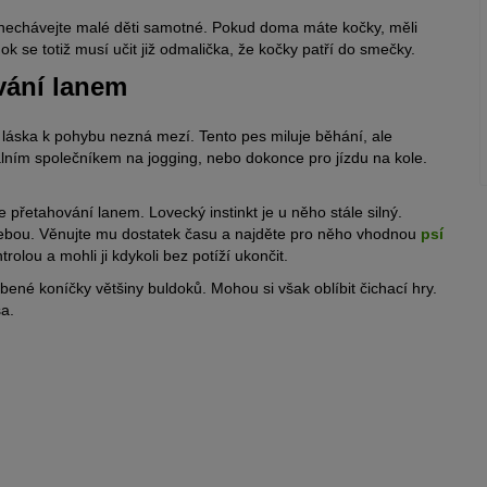
enechávejte malé děti samotné. Pokud doma máte kočky, měli
ok se totiž musí učit již odmalička, že kočky patří do smečky.
ování lanem
o láska k pohybu nezná mezí. Tento pes miluje běhání, ale
álním společníkem na jogging, nebo dokonce pro jízdu na kole.
je přetahování lanem. Lovecký instinkt je u něho stále silný.
třebou. Věnujte mu dostatek času a najděte pro něho vhodnou
psí
rolou a mohli ji kdykoli bez potíží ukončit.
íbené koníčky většiny buldoků. Mohou si však oblíbit čichací hry.
sa.