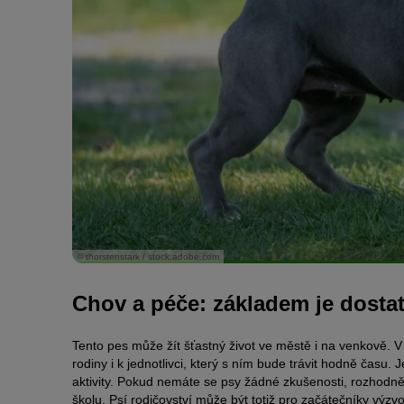
© thorstenstark / stock.adobe.com
Chov a péče: základem je dosta
Tento pes může žít šťastný život ve městě i na venkově.
rodiny i k jednotlivci, který s ním bude trávit hodně času.
aktivity. Pokud nemáte se psy žádné zkušenosti, rozhodn
školu. Psí rodičovství může být totiž pro začátečníky výzv