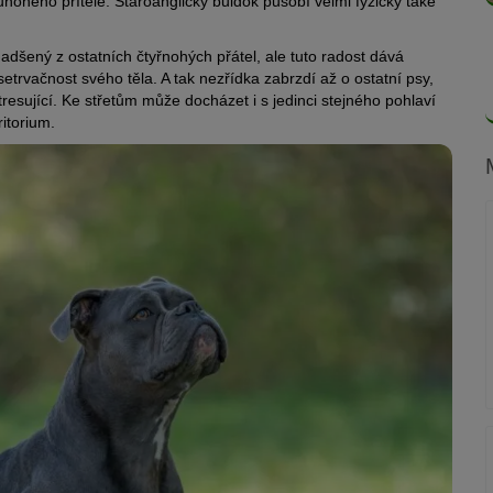
ounohého přítele. Staroanglický buldok působí velmi fyzicky také
dšený z ostatních čtyřnohých přátel, ale tuto radost dává
setrvačnost svého těla. A tak nezřídka zabrzdí až o ostatní psy,
resující. Ke střetům může docházet i s jedinci stejného pohlaví
ritorium.