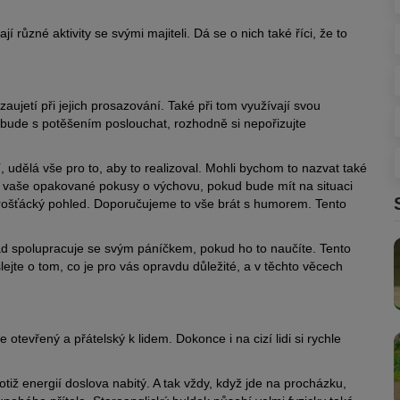
ají různé aktivity se svými majiteli. Dá se o nich také říci, že to
zaujetí při jejich prosazování. Také při tom využívají svou
 bude s potěšením poslouchat, rozhodně si nepořizujte
 udělá vše pro to, aby to realizoval. Mohli bychom to nazvat také
at vaše opakované pokusy o výchovu, pokud bude mít na situaci
h rošťácký pohled. Doporučujeme to vše brát s humorem. Tento
 spolupracuje se svým páníčkem, pokud ho to naučíte. Tento
ejte o tom, co je pro vás opravdu důležité, a v těchto věcech
e otevřený a přátelský k lidem. Dokonce i na cizí lidi si rychle
totiž energií doslova nabitý. A tak vždy, když jde na procházku,