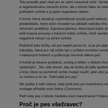
Toto pravidlo platí však jen ve velmi omezené míře. Výrobc
a vegetariánskou variantu krmiv, ale z tohoto faktu se n
potřebám zvířete a je jejich organismu vlastní.
U krmiv, která obsahují nepřiměřeně vysoký podíl obilovi
předpokladu, který učiní chovatel na základě nabídky trhu. 
zdravotní problémy. Zejména pšenice, která bývá často do
totiž kvasné procesy v trávicím traktu zvířete, čímž namáh
negativně odrazí na zdraví zvířete.
Podobně jako kočky, ani psi nejedí pouze to, co je pro jeji
čokoládu, která pro něj může být v určitém množství smr
v kakaových bobech a poškozuje nervová vlákna psů.
U koček je situace podobná, zoolog a vědec v oblasti ch
následující: „Ten, kdo dovolí, aby se kočka při jídle spol
u krys, které se poměrně rychle musejí naučit, jaké věci jso
co mohou a co ne. Totéž platí pro psy.“
Ale zpátky k naší otázce, tedy jestli jsou psi masožravci 
zoologie přiřadila mezi šelmy (Carnivora).
Patří tedy pes z tohoto hlediska mezi masožravce? Odpov
Proč je pes všežravec?