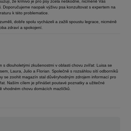
suzují, že krmivo je pro psy zcela neškodné, nicméně Vás
li. Doporučujeme naopak výživu psa konzultovat s expertem na
raturu k této problematice.
uměli, dobře spolu vycházeli a zažili spoustu legrace, nicméně
 oba zdraví a spokojení.
m s dlouholetými zkušenostmi v oblasti chovu zvířat: Luisa se
m, Laura, Julio a Florian. Společně s rozsáhlou sítí odborníků
by se zoohit magazín stal důvěryhodným zdrojem informací pro
ířat. Naším cílem je přinášet poutavé poznatky a užitečné
vě vhodném chovu domácích mazlíčků.