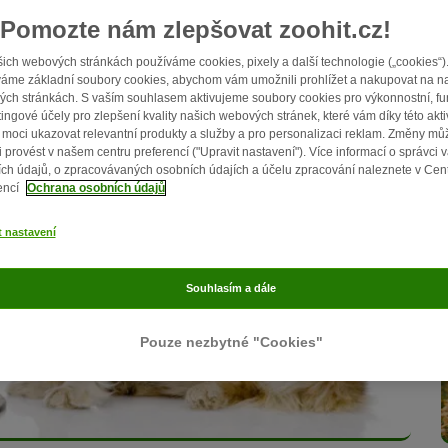
Pomozte nám zlepšovat zoohit.cz!
ich webových stránkách používáme cookies, pixely a další technologie („cookies“)
áme základní soubory cookies, abychom vám umožnili prohlížet a nakupovat na n
ch stránkách. S vaším souhlasem aktivujeme soubory cookies pro výkonnostní, fu
ingové účely pro zlepšení kvality našich webových stránek, které vám díky této akti
moci ukazovat relevantní produkty a služby a pro personalizaci reklam. Změny mů
i provést v našem centru preferencí ("Upravit nastavení"). Více informací o správci 
ch údajů, o zpracovávaných osobních údajích a účelu zpracování naleznete v Cen
encí
Ochrana osobních údajů
t nastavení
Souhlasím a dále
Pouze nezbytné "Cookies"