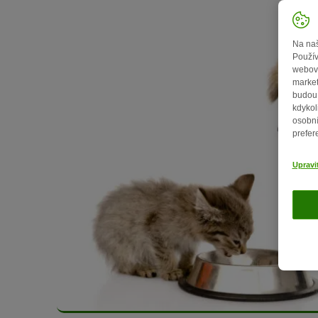
Na naš
Použív
webový
market
budou 
kdykol
osobní
prefer
Upravi