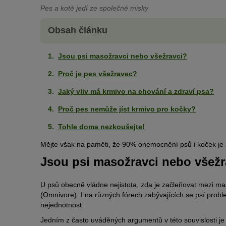
Pes a kotě jedí ze společné misky
Obsah článku
Jsou psi masožravci nebo všežravci?
Proč je pes všežravec?
Jaký vliv má krmivo na chování a zdraví psa?
Proč pes nemůže jíst krmivo pro kočky?
Tohle doma nezkoušejte!
Mějte však na paměti, že 90% onemocnění psů i koček je
Jsou psi masožravci nebo všežr
U psů obecně vládne nejistota, zda je začleňovat mezi m
(Omnivore). I na různých fórech zabývajících se psí prob
nejednotnost.
Jedním z často uváděných argumentů v této souvislosti je t