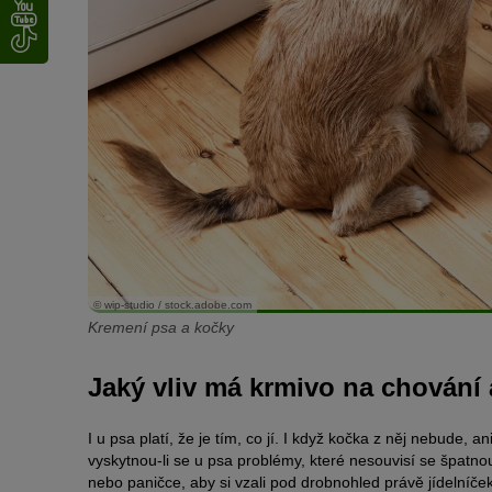
© wip-studio / stock.adobe.com
Kremení psa a kočky
Jaký vliv má krmivo na chování 
I u psa platí, že je tím, co jí. I když kočka z něj nebude,
vyskytnou-li se u psa problémy, které nesouvisí se špatn
nebo paničce, aby si vzali pod drobnohled právě jídelníček 