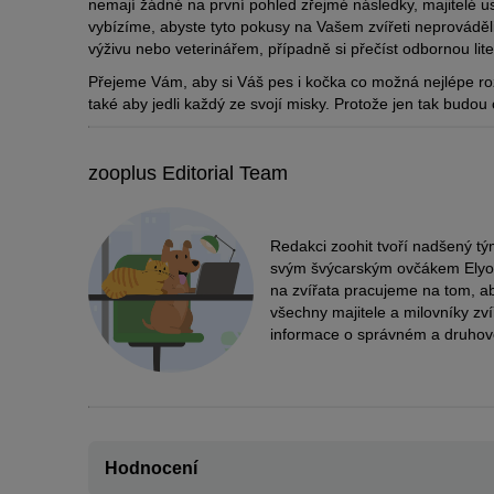
nemají žádné na první pohled zřejmé následky, majitelé u
vybízíme, abyste tyto pokusy na Vašem zvířeti neprovádě
výživu nebo veterinářem, případně si přečíst odbornou lite
Přejeme Vám, aby si Váš pes i kočka co možná nejlépe roz
také aby jedli každý ze svojí misky. Protože jen tak budou
zooplus Editorial Team
Redakci zoohit tvoří nadšený tý
svým švýcarským ovčákem Elyose
na zvířata pracujeme na tom, a
všechny majitele a milovníky zv
informace o správném a druho
Hodnocení