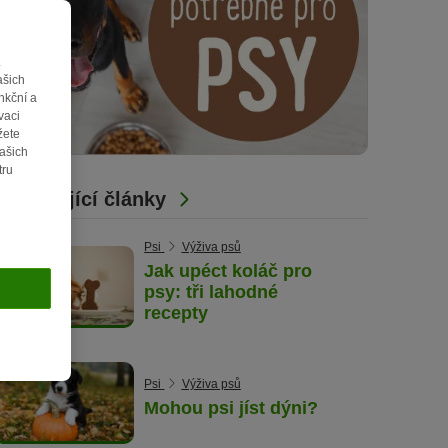
.
ašich
nkční a
vaci
žete
vašich
tru
Související články
Psi
Výživa psů
Jak upéct koláč pro
psy: tři lahodné
recepty
Psi
Výživa psů
Mohou psi jíst dýni?