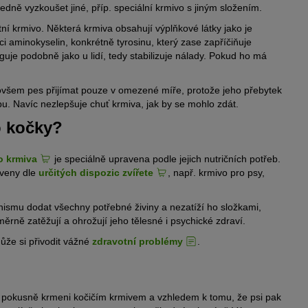
edně vyzkoušet jiné, příp. speciální krmivo s jiným složením.
í krmivo. Některá krmiva obsahují výplňkové látky jako je
i aminokyselin, konkrétně tyrosinu, který zase zapříčiňuje
nguje podobně jako u lidí, tedy stabilizuje nálady. Pokud ho má
 ovšem pes přijímat pouze v omezené míře, protože jeho přebytek
. Navíc nezlepšuje chuť krmiva, jak by se mohlo zdát.
o kočky?
 krmiva
je speciálně upravena podle jejich nutričních potřeb.
raveny dle
určitých dispozic zvířete
, např. krmivo pro psy,
nismu dodat všechny potřebné živiny a nezatíží ho složkami,
dměrně zatěžují a ohrožují jeho tělesné i psychické zdraví.
ůže si přivodit vážné
zdravotní problémy
.
si pokusně krmeni kočičím krmivem a vzhledem k tomu, že psi pak