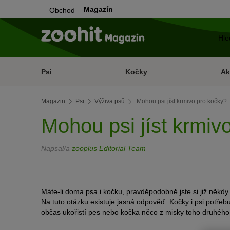
Magazín
Obchod
Psi
Kočky
Ak
Magazin
Psi
Výživa psů
Mohou psi jíst krmivo pro kočky?
Mohou psi jíst krmiv
Napsal/a
zooplus Editorial Team
Máte-li doma psa i kočku, pravděpodobně jste si již někdy 
Na tuto otázku existuje jasná odpověď: Kočky i psi potřebu
občas ukořistí pes nebo kočka něco z misky toho druhéh