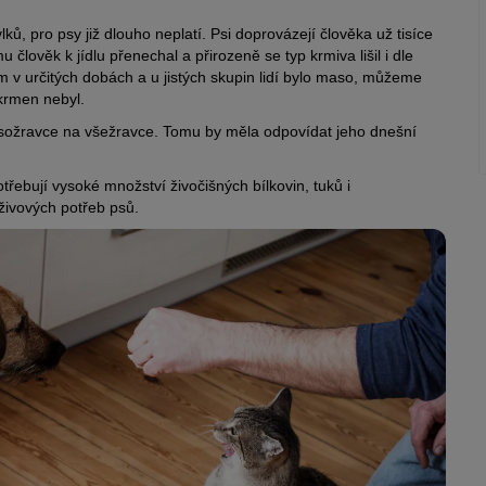
ků, pro psy již dlouho neplatí. Psi doprovázejí člověka už tisíce
 člověk k jídlu přenechal a přirozeně se typ krmiva lišil i dle
lem v určitých dobách a u jistých skupin lidí bylo maso, můžeme
 krmen nebyl.
sožravce na všežravce. Tomu by měla odpovídat jeho dnešní
řebují vysoké množství živočišných bílkovin, tuků i
ýživových potřeb psů.