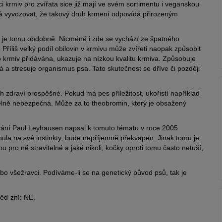
i krmiv pro zvířata sice již mají ve svém sortimentu i veganskou
edá vyvozovat, že takový druh krmení odpovídá přirozeným
n, je tomu obdobně. Nicméně i zde se vychází ze špatného
Příliš velký podíl obilovin v krmivu může zvířeti naopak způsobit
 krmiv přidávána, ukazuje na nízkou kvalitu krmiva. Způsobuje
á a stresuje organismus psa. Tato skutečnost se dříve či později
ch zdraví prospěšné. Pokud má pes příležitost, ukořistí například
telně nebezpečná. Může za to theobromin, který je obsažený
ování Paul Leyhausen napsal k tomuto tématu v roce 2005
ehnula na své instinkty, bude nepříjemně překvapen. Jinak tomu je
u pro ně stravitelné a jaké nikoli, kočky oproti tomu často netuší,
nebo všežravci. Podíváme-li se na genetický původ psů, tak je
ěď zní: NE.