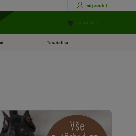
můj zoohit
Do obchodu
ci
Teraristika