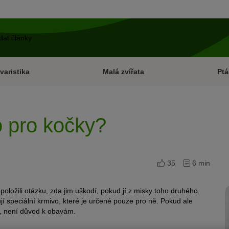
varistika
Malá zvířata
Ptá
o pro kočky?
35
6 min
položili otázku, zda jim uškodí, pokud jí z misky toho druhého.
jí speciální krmivo, které je určené pouze pro ně. Pokud ale
o, není důvod k obavám.