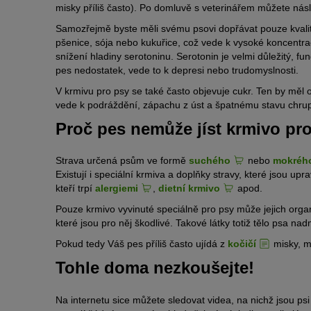
misky příliš často). Po domluvě s veterinářem můžete násl
Samozřejmě byste měli svému psovi dopřávat pouze kvalitn
pšenice, sója nebo kukuřice, což vede k vysoké koncentrac
snížení hladiny serotoninu. Serotonin je velmi důležitý, fu
pes nedostatek, vede to k depresi nebo trudomyslnosti.
V krmivu pro psy se také často objevuje cukr. Ten by měl
vede k podráždění, zápachu z úst a špatnému stavu chrupu
Proč pes nemůže jíst krmivo pr
Strava určená psům ve formě
suchého
nebo
mokrého
Existují i speciální krmiva a doplňky stravy, které jsou up
kteří trpí
alergiemi
,
dietní krmivo
apod.
Pouze krmivo vyvinuté speciálně pro psy může jejich orga
které jsou pro něj škodlivé. Takové látky totiž tělo psa na
Pokud tedy Váš pes příliš často ujídá z
kočičí
misky, m
Tohle doma nezkoušejte!
Na internetu sice můžete sledovat videa, na nichž jsou p