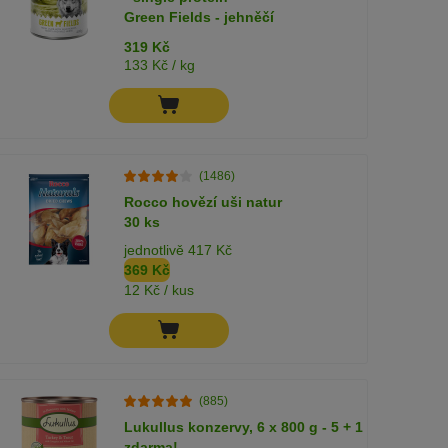
Green Fields - jehněčí
319 Kč
133 Kč / kg
(1486)
Rocco hovězí uši natur
30 ks
jednotlivě 417 Kč
369 Kč
12 Kč / kus
(885)
Lukullus konzervy, 6 x 800 g - 5 + 1
zdarma!