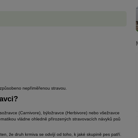
 způsobeno nepřiměřenou stravou.
avci?
asožravce (Carnivore), býložravce (Herbivore) nebo všežravce
lematikou vládne ohledně přirozených stravovacích návyků psů
en, že druh krmiva se odvíjí od toho, k jaké skupině pes patří.