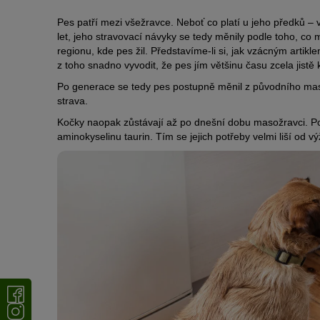
Pes patří mezi všežravce. Neboť co platí u jeho předků – vl
let, jeho stravovací návyky se tedy měnily podle toho, co mu
regionu, kde pes žil. Představíme-li si, jak vzácným artik
z toho snadno vyvodit, že pes jím většinu času zcela jistě
Po generace se tedy pes postupně měnil z původního ma
strava.
Kočky naopak zůstávají až po dnešní dobu masožravci. Pot
aminokyselinu taurin. Tím se jejich potřeby velmi liší od v