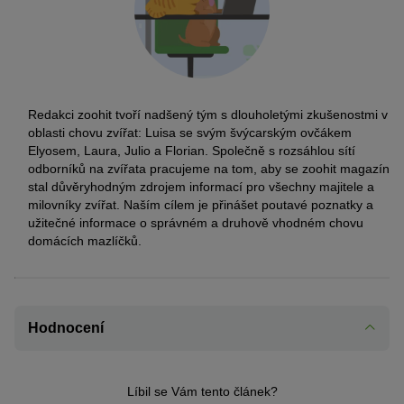
Redakci zoohit tvoří nadšený tým s dlouholetými zkušenostmi v
oblasti chovu zvířat: Luisa se svým švýcarským ovčákem
Elyosem, Laura, Julio a Florian. Společně s rozsáhlou sítí
odborníků na zvířata pracujeme na tom, aby se zoohit magazín
stal důvěryhodným zdrojem informací pro všechny majitele a
milovníky zvířat. Naším cílem je přinášet poutavé poznatky a
užitečné informace o správném a druhově vhodném chovu
domácích mazlíčků.
Hodnocení
Líbil se Vám tento článek?