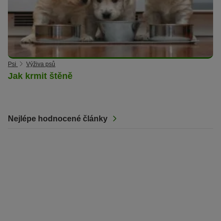
Psi
Výživa psů
Jak krmit štěně
Nejlépe hodnocené články