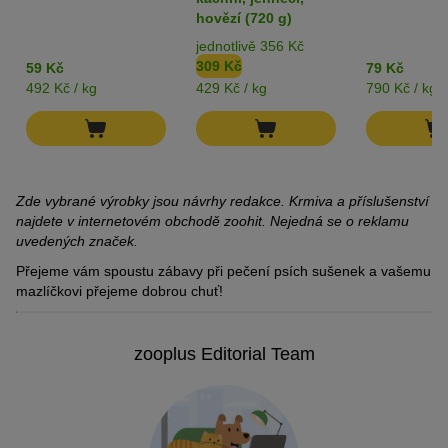
pečte v troubě dalších 10 minut při 150 stupních.
(vydrží déle), nechte je vyschnout při nízké teplotě (eventuelně
hovězí (720 g)
vložte mezi dvířka lžíci).
jednotlivě 356 Kč
309 Kč
59 Kč
79 Kč
492 Kč / kg
429 Kč / kg
790 Kč / kg
Zde vybrané výrobky jsou návrhy redakce. Krmiva a příslušenství
najdete v internetovém obchodě zoohit. Nejedná se o reklamu
uvedených značek.
Přejeme vám spoustu zábavy při pečení psích sušenek a vašemu
mazlíčkovi přejeme dobrou chuť!
zooplus Editorial Team