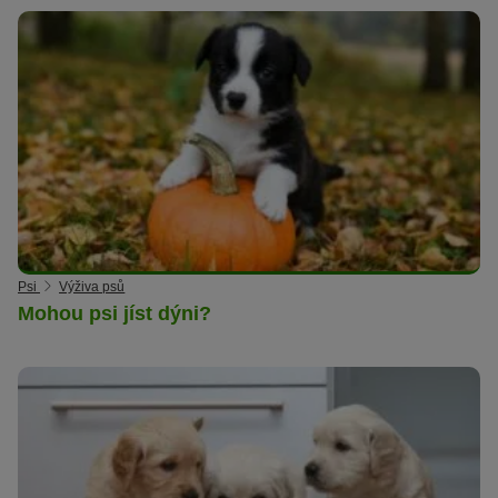
Psi
Výživa psů
Mohou psi jíst dýni?