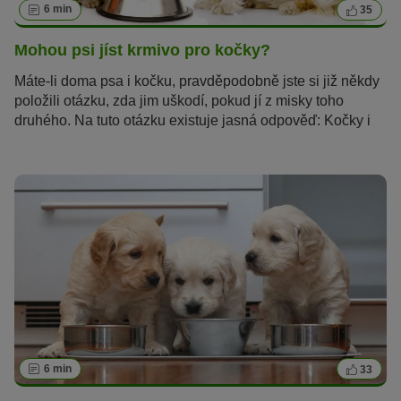
6 min
35
Mohou psi jíst krmivo pro kočky?
Máte-li doma psa i kočku, pravděpodobně jste si již někdy
položili otázku, zda jim uškodí, pokud jí z misky toho
druhého. Na tuto otázku existuje jasná odpověď: Kočky i
psi potřebují speciální krmivo, které je určené pouze pro
ně. Pokud ale občas ukořistí pes nebo kočka něco z misky
toho druhého, není důvod k obavám.
6 min
33