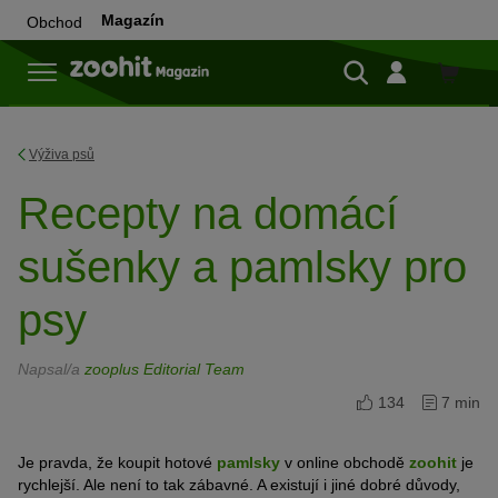
Magazín
Obchod
Do
obchod
Výživa psů
Recepty na domácí
sušenky a pamlsky pro
psy
Napsal/a
zooplus Editorial Team
134
7 min
Je pravda, že koupit hotové
pamlsky
v online obchodě
zoohit
je
rychlejší. Ale není to tak zábavné. A existují i jiné dobré důvody,