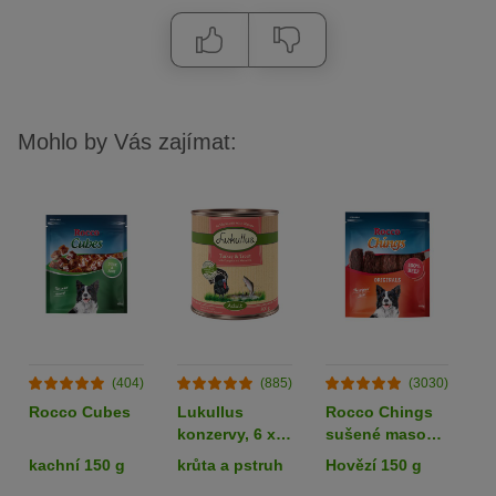
Mohlo by Vás zajímat:
(404)
(885)
(3030)
Rocco Cubes
Lukullus
Rocco Chings
B
konzervy, 6 x
sušené maso
v
800 g - 5 + 1
pro psy
R
kachní 150 g
krůta a pstruh
Hovězí 150 g
k
zdarma!
k