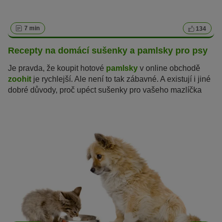
7 min
134
Recepty na domácí sušenky a pamlsky pro psy
Je pravda, že koupit hotové
pamlsky
v online obchodě
zoohit
je rychlejší. Ale není to tak zábavné. A existují i jiné
dobré důvody, proč upéct sušenky pro vašeho mazlíčka
doma. V tomto článku se dozvíte, jak pamlsky pro psy
můžete upéct, jak je skladovat, a také vám přinášíme
recepty na dobrůtky, které si váš pes zamiluje.