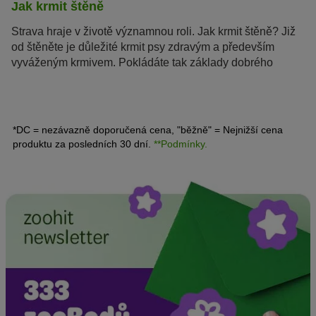
Jak krmit štěně
Strava hraje v životě významnou roli. Jak krmit štěně? Již
od štěněte je důležité krmit psy zdravým a především
vyváženým krmivem. Pokládáte tak základy dobrého
fyzického a duševního rozvoje. Pro správnou výživu
štěněte je třeba vzít v úvahu několik věcí.
*DC = nezávazně doporučená cena, "běžně" = Nejnižší cena
produktu za posledních 30 dní.
**Podmínky.