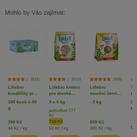
Mohlo by Vás zajímat:
(818)
(610)
(309)
Lillebro
Lillebro krmivo
Lillebro
TI
knedlíčky pro
pro divoké
mouční červi,
na
sýkorky v
ptactvo
sušení
uš
100 kusů à 90
3 x 4 kg
- 2 kg
265
krabici
bezslupkové
oce
g
cm
jednotlivě 777
za
Kč
719 Kč
399 Kč
559 Kč
55
44 Kč / kg
60 Kč / kg
280 Kč / kg