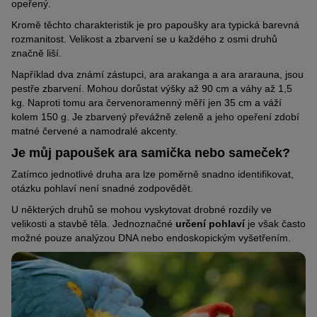
opeřený.
Kromě těchto charakteristik je pro papoušky ara typická barevná
rozmanitost. Velikost a zbarvení se u každého z osmi druhů
značně liší.
Například dva známí zástupci, ara arakanga a ara ararauna, jsou
pestře zbarvení. Mohou dorůstat výšky až 90 cm a váhy až 1,5
kg. Naproti tomu ara červenoramenný měří jen 35 cm a váží
kolem 150 g. Je zbarvený převážně zeleně a jeho opeření zdobí
matné červené a namodralé akcenty.
Je můj papoušek ara samička nebo sameček?
Zatímco jednotlivé druha ara lze poměrně snadno identifikovat,
otázku pohlaví není snadné zodpovědět.
U některých druhů se mohou vyskytovat drobné rozdíly ve
velikosti a stavbě těla. Jednoznačné
určení pohlaví
je však často
možné pouze analýzou DNA nebo endoskopickým vyšetřením.