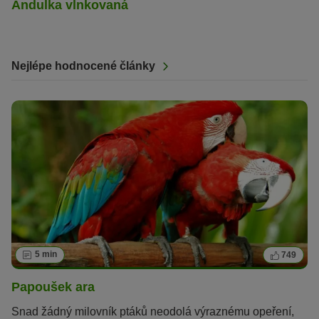
Andulka vlnkovaná
Nejlépe hodnocené články
5 min
749
Papoušek ara
Snad žádný milovník ptáků neodolá výraznému opeření,