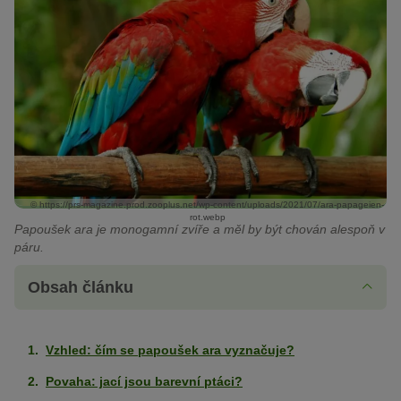
© https://prs-magazine.prod.zooplus.net/wp-content/uploads/2021/07/ara-papageien-
rot.webp
Papoušek ara je monogamní zvíře a měl by být chován alespoň v
páru.
Obsah článku
Vzhled: čím se papoušek ara vyznačuje?
Povaha: jací jsou barevní ptáci?