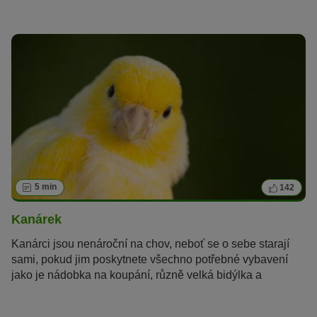
základních zásad, užijete si s těmito "mini-kakadu"
spoustu legrace a oni s Vámi také. Rádi bychom Vás
seznámili se základními zásadami chovu a potřebami
těchto opeřenců:
5 min
142
Kanárek
Kanárci jsou nenároční na chov, neboť se o sebe starají
sami, pokud jim poskytnete všechno potřebné vybavení
jako je nádobka na koupání, různě velká bidýlka a
sépiovou kost. Někdy je ale Váš opeřený společník
odkázán na Vaší pomoc.