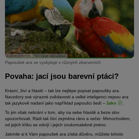
© Herby ( Herbert ) Me / stock.adobe.com
Papoušek ara se vyskytuje v různých zbarveních.
Povaha: jací jsou barevní ptáci?
Krásní, živí a hlasití – tak lze nejlépe popsat papoušky ara.
Navzdory své výrazné zvědavosti a velké inteligenci nejsou ara
tak jazykově nadaní jako například papoušci šedí –
žako
.
To jim však nebrání v tom, aby na sebe hlasitě a beze slov
upozorňovali. Rádi tak činí zejména ráno a večer. Mimochodem,
od jejich křiku se odvíjí i jejich zvukomalebné jméno.
Jakmile si k Vám papoušek ara získá důvěru, můžete tohoto