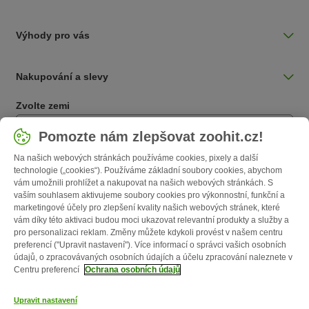
Výhody pro vás
Nakupování a slevy
Zvolte zemi
Česká / CZ
Pomozte nám zlepšovat zoohit.cz!
Na našich webových stránkách používáme cookies, pixely a další
Follow zooplus
technologie („cookies“). Používáme základní soubory cookies, abychom
vám umožnili prohlížet a nakupovat na našich webových stránkách. S
vaším souhlasem aktivujeme soubory cookies pro výkonnostní, funkční a
marketingové účely pro zlepšení kvality našich webových stránek, které
vám díky této aktivaci budou moci ukazovat relevantní produkty a služby a
pro personalizaci reklam. Změny můžete kdykoli provést v našem centru
preferencí ("Upravit nastavení"). Více informací o správci vašich osobních
údajů, o zpracovávaných osobních údajích a účelu zpracování naleznete v
Centru preferencí
Ochrana osobních údajů
O nás
Kariéra
Firemní webové stránky
Impressum
VOP
Upravit nastavení