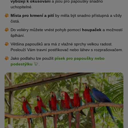
vybízejí k okusování
a jsou pro papoušky snadno
uchopitelné.
Místa pro krmení a pití
by měla být snadno přístupná a vždy
čistá.
Do voliéry můžete vnést pohyb pomocí
houpaček
a možností
šplhání.
Většina papoušků ara má z vlažné sprchy velkou radost.
Poslouží Vám travní postřikovač nebo láhev s rozprašovačem.
Jako podlahu lze použít
písek pro papoušky nebo
podestýlku
.