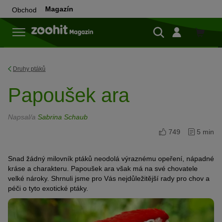
Magazín
Obchod
Do
obchod
Druhy ptáků
Papoušek ara
Napsal/a
Sabrina Schaub
749
5 min
Snad žádný milovník ptáků neodolá výraznému opeření, nápadné
kráse a charakteru. Papoušek ara však má na své chovatele
velké nároky. Shrnuli jsme pro Vás nejdůležitější rady pro chov a
péči o tyto exotické ptáky.