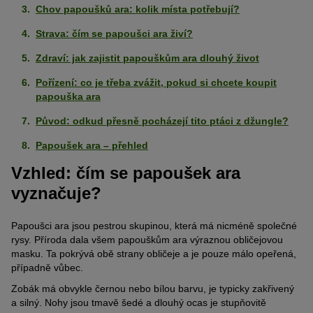
Chov papoušků ara: kolik místa potřebují?
Strava: čím se papoušci ara živí?
Zdraví: jak zajistit papouškům ara dlouhý život
Pořízení: co je třeba zvážit, pokud si chcete koupit
papouška ara
Původ: odkud přesně pocházejí tito ptáci z džungle?
Papoušek ara – přehled
Vzhled: čím se papoušek ara
vyznačuje?
Papoušci ara jsou pestrou skupinou, která má nicméně společné
rysy. Příroda dala všem papouškům ara výraznou obličejovou
masku. Ta pokrývá obě strany obličeje a je pouze málo opeřená,
případně vůbec.
Zobák má obvykle černou nebo bílou barvu, je typicky zakřivený
a silný. Nohy jsou tmavě šedé a dlouhý ocas je stupňovitě