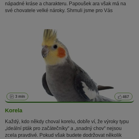
nápadné kráse a charakteru. Papoušek ara však má na
své chovatele velké nároky. Shrnuli jsme pro Vás
nejdůležitější rady pro chov a péči o tyto exotické ptáky.
3 min
467
Korela
Každý, kdo někdy choval korelu, dobře ví, že výroky typu
„ideální pták pro začátečníky“ a „snadný chov“ nejsou
zcela pravdivé. Pokud však budete dodržovat několik