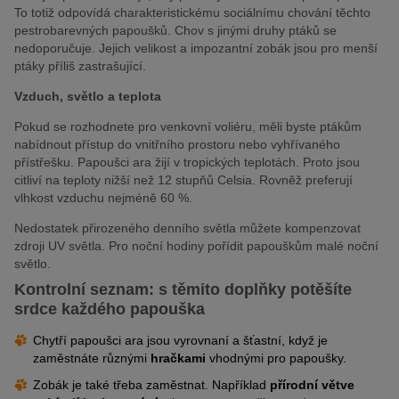
To totiž odpovídá charakteristickému sociálnímu chování těchto
pestrobarevných papoušků. Chov s jinými druhy ptáků se
nedoporučuje. Jejich velikost a impozantní zobák jsou pro menší
ptáky příliš zastrašující.
Vzduch, světlo a teplota
Pokud se rozhodnete pro venkovní voliéru, měli byste ptákům
nabídnout přístup do vnitřního prostoru nebo vyhřívaného
přístřešku. Papoušci ara žijí v tropických teplotách. Proto jsou
citliví na teploty nižší než 12 stupňů Celsia. Rovněž preferují
vlhkost vzduchu nejméně 60 %.
Nedostatek přirozeného denního světla můžete kompenzovat
zdroji UV světla. Pro noční hodiny pořídit papouškům malé noční
světlo.
Kontrolní seznam: s těmito doplňky potěšíte
srdce každého papouška
Chytří papoušci ara jsou vyrovnaní a šťastní, když je
zaměstnáte různými
hračkami
vhodnými pro papoušky.
Zobák je také třeba zaměstnat. Například
přírodní větve