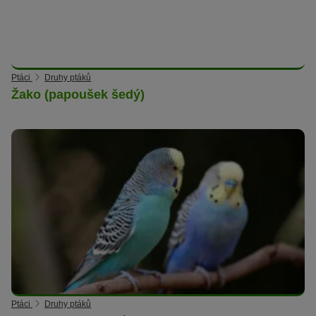
Ptáci
Druhy ptáků
Žako (papoušek šedý)
Ptáci
Druhy ptáků