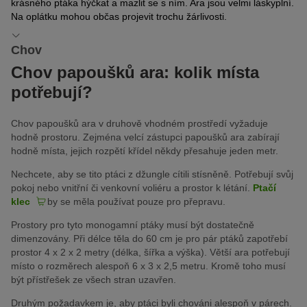
krásného ptáka hýčkat a mazlit se s ním. Ara jsou velmi láskyplní.
Na oplátku mohou občas projevit trochu žárlivosti.
Chov
Chov papoušků ara: kolik místa
potřebují?
Chov papoušků ara v druhově vhodném prostředí vyžaduje
hodně prostoru. Zejména velcí zástupci papoušků ara zabírají
hodně místa, jejich rozpětí křídel někdy přesahuje jeden metr.
Nechcete, aby se tito ptáci z džungle cítili stísněně. Potřebují svůj
pokoj nebo vnitřní či venkovní voliéru a prostor k létání.
Ptačí
klec
by se měla používat pouze pro přepravu.
Prostory pro tyto monogamní ptáky musí být dostatečně
dimenzovány. Při délce těla do 60 cm je pro pár ptáků zapotřebí
prostor 4 x 2 x 2 metry (délka, šířka a výška). Větší ara potřebují
místo o rozměrech alespoň 6 x 3 x 2,5 metru. Kromě toho musí
být přístřešek ze všech stran uzavřen.
Druhým požadavkem je, aby ptáci byli chováni alespoň v párech.