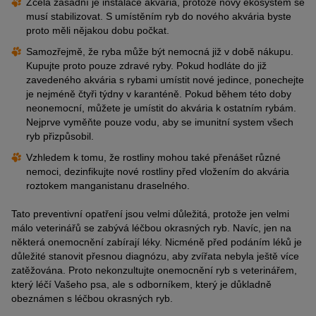
Zcela zásadní je instalace akvária, protože nový ekosystém se
musí stabilizovat. S umístěním ryb do nového akvária byste
proto měli nějakou dobu počkat.
Samozřejmě, že ryba může být nemocná již v době nákupu.
Kupujte proto pouze zdravé ryby. Pokud hodláte do již
zavedeného akvária s rybami umístit nové jedince, ponechejte
je nejméně čtyři týdny v karanténě. Pokud během této doby
neonemocní, můžete je umístit do akvária k ostatním rybám.
Nejprve vyměňte pouze vodu, aby se imunitní system všech
ryb přizpůsobil.
Vzhledem k tomu, že rostliny mohou také přenášet různé
nemoci, dezinfikujte nové rostliny před vložením do akvária
roztokem manganistanu draselného.
Tato preventivní opatření jsou velmi důležitá, protože jen velmi
málo veterinářů se zabývá léčbou okrasných ryb. Navíc, jen na
některá onemocnění zabírají léky. Nicméně před podáním léků je
důležité stanovit přesnou diagnózu, aby zvířata nebyla ještě více
zatěžována. Proto nekonzultujte onemocnění ryb s veterinářem,
který léčí Vašeho psa, ale s odborníkem, který je důkladně
obeznámen s léčbou okrasných ryb.