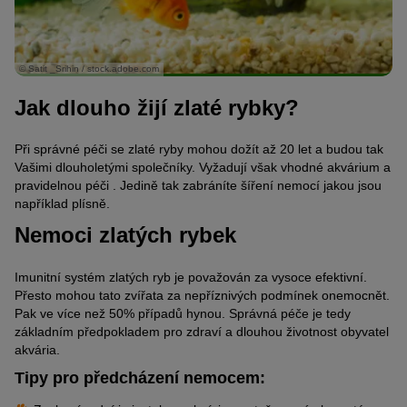
© Satit _Srihin / stock.adobe.com
Jak dlouho žijí zlaté rybky?
Při správné péči se zlaté ryby mohou dožít až 20 let a budou tak
Vašimi dlouholetými společníky. Vyžadují však vhodné akvárium a
pravidelnou péči . Jedině tak zabráníte šíření nemocí jakou jsou
například plísně.
Nemoci zlatých rybek
Imunitní systém zlatých ryb je považován za vysoce efektivní.
Přesto mohou tato zvířata za nepříznivých podmínek onemocnět.
Pak ve více než 50% případů hynou. Správná péče je tedy
základním předpokladem pro zdraví a dlouhou životnost obyvatel
akvária.
Tipy pro předcházení nemocem: