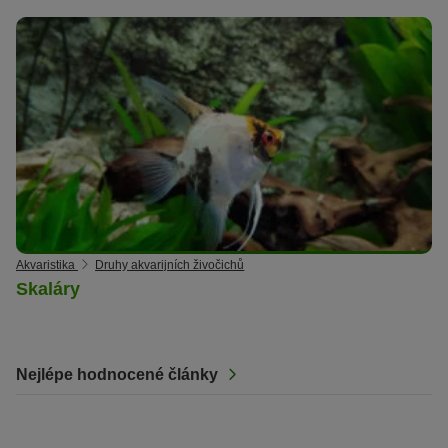
Akvaristika
Druhy akvarijních živočichů
Skaláry
Nejlépe hodnocené články