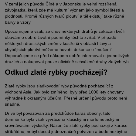
V zemi jejich původu Číně a v Japonsku je velmi rozšířená
závojnatka, která zde má kulturní význam jako symbol štěstí a
plodnosti. Kromě různých tvarů ploutví a těl existují také různé
barvy a vzory.
Upozorňujeme však, že chov některých druhů je zakázán kvůli
obavám o dobré životní podmínky těchto zvířat. V případě
některých drastických změn v kostře či v oblasti hlavy a
chybějících ploutví můžeme hovořit dokonce o “mučení”.
Doporučujeme se před nákupem dobře informovat o jednotlivých
druzích a nakupovat pouze oficiálně schválené druhy zlatých ryb.
Odkud zlaté rybky pocházejí?
Zlaté rybky jsou sladkovodní ryby původně pocházející z
východní Asie. Jak bylo zmíněno, byly před 1000 lety chovány
výhradně k okrasným účelům. Přesné určení původu proto není
snadné.
Dříve byl považován za předchůdce karas obecný, tato
domněnka byla však vyvrácena klasickými morfometrickými
srovnávacími výsledky. Názor, že zlaté rybky pocházejí z karase
stříbřitého, nebyl dosud jednoznačně potvrzen a bude nezbytné