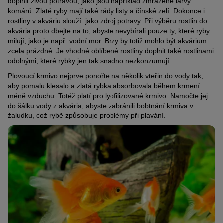
doplnit živou potravou, jako jsou například zmrazené larvy
komárů. Zlaté ryby mají také rády listy a čínské zelí. Dokonce i
rostliny v akváriu slouží jako zdroj potravy. Při výběru rostlin do
akvária proto dbejte na to, abyste nevybírali pouze ty, které ryby
milují, jako je např. vodní mor. Brzy by totiž mohlo být akvárium
zcela prázdné. Je vhodné oblíbené rostliny doplnit také rostlinami
odolnými, které rybky jen tak snadno nezkonzumují.
Plovoucí krmivo nejprve ponořte na několik vteřin do vody tak,
aby pomalu klesalo a zlatá rybka absorbovala během krmení
méně vzduchu. Totéž platí pro lyofilizované krmivo. Namočte jej
do šálku vody z akvária, abyste zabránili bobtnání krmiva v
žaludku, což rybě způsobuje problémy při plavání.