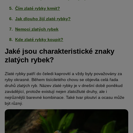
Čím zlaté rybky krmit?
Jak dlouho žijí zlaté rybky?
Nemoci zlatých rybek
Kde zlaté rybky koupit?
Jaké jsou charakteristické znaky
zlatých rybek?
Zlaté rybky patří do čeledi kaprovití a vždy byly považovány za
ryby okrasné. Během tisíciletého chovu se objevila celá řada
druhů zlatých ryb. Název zlaté rybky je v dnešní době poněkud
zavádějící, protože existují nejen zlatožluté druhy, ale i
nejrůznější barevné kombinace. Také tvar ploutví a ocasu může
být různý.