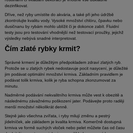
dezinfikovat.
Dříve, než ryby umístíte do akvária, a také při jeho údržbě
zkontrolujte kvalitu vody. Vysoké množství chlóru, čpavku nebo
dusičnanu by rybám mohlo ublížit či je dokonce zabít. Fluidní
testy jsou pro testování vhodnější než testovací proužky, jejichž
výsledky nebývá snadné interpretovat.
Čím zlaté rybky krmit?
Správné krmení je důležitým předpokladem zdraví zlatých ryb.
Protože se u zlatých rybek nedostavuje pocit nasycení, je důležité
jim podávat optimální množství krmiva. Základním pravidlem je
podávat tolik krmiva, kolik je ryba schopna zkonzumovat za
minutu.
Nadměrné podávání nekvalitního krmiva může vest k obezitě a
následnému závažnému poškození jater. Podávejte proto raději
menší množství několikrát denně.
Stejně jako všechna zvířata, i ryby milují změnu a pestrý
jídelníček, ale základem je kvalita krmiva. Komerčně dostupná
krmiva ve formě suchých vloček nebo pelet můžete čas od času