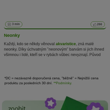
3 min
266
Neonky
Každý, kdo se někdy věnoval
akvaristice
, zná malé
neonky. Díky úchvatným "neonovým" barvám si jich ihned
všimnou i lidé, kteří se v rybách vůbec nevyznají. Původ
této barevnosti není zcela znám, ale pro neonky jsou tyto
zářivé barvy životně důležité.
*DC = nezávazně doporučená cena, "běžně" = Nejnižší cena
produktu za posledních 30 dní.
**Podmínky.