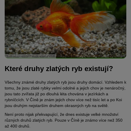
© dionoanomalia / stock.adobe.com
Které druhy zlatých ryb existují?
Všechny známé druhy zlatých ryb jsou druhy domácí. Vzhledem k
tomu, že jsou zlaté rybky velmi odolné a jejich chov je nenáročný,
jsou tato zvířata již po dlouhá léta chována v jezírkách a
rybníčcích. V Číně je znám jejich chov více než tisíc let a po Koi
jsou druhým nejstarším druhem okrasných ryb na světě.
Není proto nijak překvapující, že dnes existuje velké množství
různých druhů zlatých ryb. Pouze v Číně je známo více než 350
až 400 druhů.