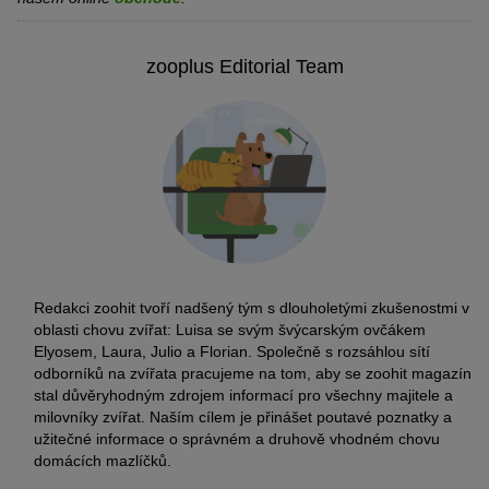
zooplus Editorial Team
Redakci zoohit tvoří nadšený tým s dlouholetými zkušenostmi v
oblasti chovu zvířat: Luisa se svým švýcarským ovčákem
Elyosem, Laura, Julio a Florian. Společně s rozsáhlou sítí
odborníků na zvířata pracujeme na tom, aby se zoohit magazín
stal důvěryhodným zdrojem informací pro všechny majitele a
milovníky zvířat. Naším cílem je přinášet poutavé poznatky a
užitečné informace o správném a druhově vhodném chovu
domácích mazlíčků.