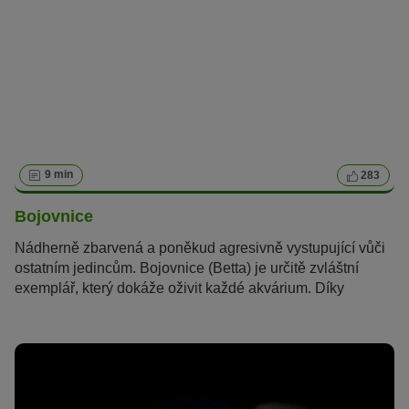
9 min
283
Bojovnice
Nádherně zbarvená a poněkud agresivně vystupující vůči
ostatním jedincům. Bojovnice (Betta) je určitě zvláštní
exemplář, který dokáže oživit každé akvárium. Díky
minimálním nárokům, které rybka má, je péče o ni velmi
snadná, a proto je vhodná i pro nováčky v oblasti
akvaristiky.