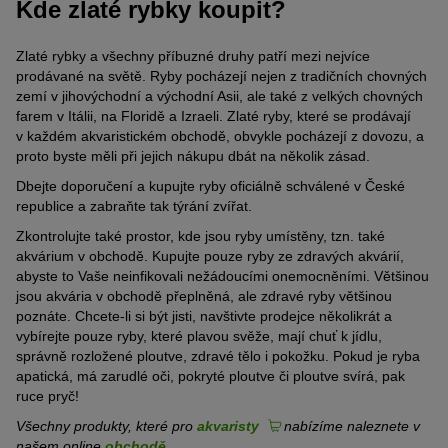
Kde zlaté rybky koupit?
Zlaté rybky a všechny příbuzné druhy patří mezi nejvíce
prodávané na světě. Ryby pocházejí nejen z tradičních chovných
zemí v jihovýchodní a východní Asii, ale také z velkých chovných
farem v Itálii, na Floridě a Izraeli. Zlaté ryby, které se prodávají
v každém akvaristickém obchodě, obvykle pocházejí z dovozu, a
proto byste měli při jejich nákupu dbát na několik zásad.
Dbejte doporučení a kupujte ryby oficiálně schválené v České
republice a zabraňte tak týrání zvířat.
Zkontrolujte také prostor, kde jsou ryby umístěny, tzn. také
akvárium v obchodě. Kupujte pouze ryby ze zdravých akvárií,
abyste to Vaše neinfikovali nežádoucími onemocněními. Většinou
jsou akvária v obchodě přeplněná, ale zdravé ryby většinou
poznáte. Chcete-li si být jisti, navštivte prodejce několikrát a
vybírejte pouze ryby, které plavou svěže, mají chuť k jídlu,
správně rozložené ploutve, zdravé tělo i pokožku. Pokud je ryba
apatická, má zarudlé oči, pokryté ploutve či ploutve svírá, pak
ruce pryč!
Všechny produkty, které pro
akvaristy
nabízíme naleznete v
našem online
obchodě
.