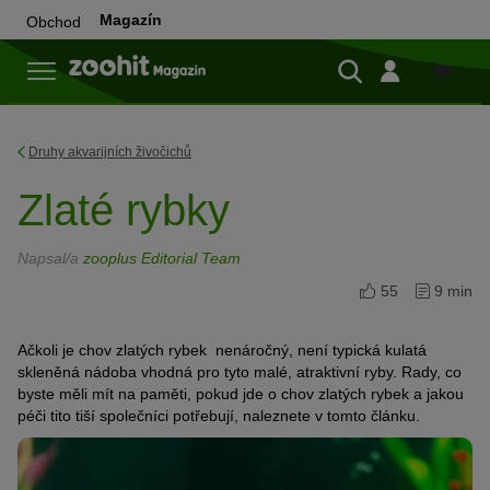
Magazín
Obchod
Do
obchod
Druhy akvarijních živočichů
Zlaté rybky
Napsal/a
zooplus Editorial Team
55
9 min
Ačkoli je chov zlatých rybek nenáročný, není typická kulatá
skleněná nádoba vhodná pro tyto malé, atraktivní ryby. Rady, co
byste měli mít na paměti, pokud jde o chov zlatých rybek a jakou
péči tito tiší společníci potřebují, naleznete v tomto článku.