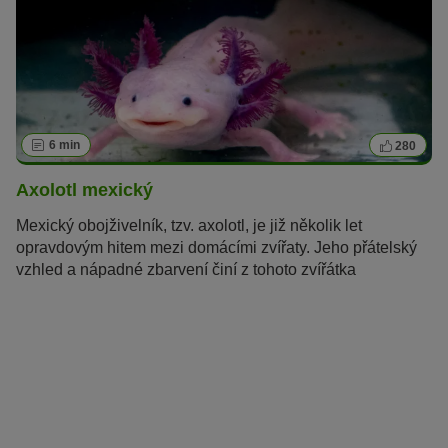
6 min
280
Axolotl mexický
Mexický obojživelník, tzv. axolotl, je již několik let
opravdovým hitem mezi domácími zvířaty. Jeho přátelský
vzhled a nápadné zbarvení činí z tohoto zvířátka
atraktivního mazlíčka. Navzdory exotickému původu je
chov axolotla poměrně snadný – zde se dozvíte vše o
tomto pozoruhodném tvoru.