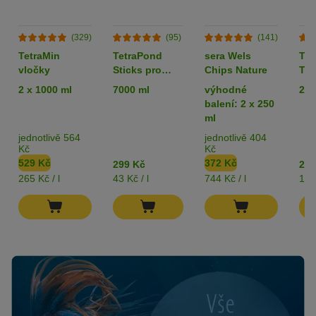
(329)
(95)
(141)
TetraMin
TetraPond
sera Wels
Tet
vločky
Sticks pro
Chips Nature
Tab
jezírkové ryby
2 x 1000 ml
7000 ml
výhodné
275
balení: 2 x 250
ml
jednotlivě 564
jednotlivě 404
Kč
Kč
529 Kč
372 Kč
299 Kč
255
265 Kč / l
43 Kč / l
744 Kč / l
1 K