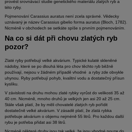
provést srovnávací studie genetického materiálu zlatých ryb a
této ryby.
Pojmenování Carassius auratus není zcela správné. Vědecky
uznávaný je název Carassius gibelio forma auratus (Bloch, 1782).
Nicméně v obchodech se setkáte spíše s prvním pojmenováním.
Na co si dát při chovu zlatých ryb
pozor?
Zlaté ryby potřebují velké akvárium. Typické kulaté skleněné
nádoby, které se po dlouhá léta pro chov těchto ryb běžně
používají, nejsou v žádném případě vhodné a ryby zde obvykle
uhynou. Ryby potřebují pohyb, kvalitní vodu a dostatečný přísun
kyslíku.
V závislosti na druhu mohou zlaté rybky vyrůst do velikosti 35 až
40 cm. Nicméně, mnoho druhů je velkých jen asi 20 až 25 cm.
Stále však platí, že by měli chovatelé zlatých ryb pořídit
dostatečně velké akvárium. V zásadě platí, že zlatá rybka
potřebuje akvárium o objemu nejméně 55 litrů. Pro každou další
rybu je potřeba přidat asi 38 litrů.
Nicméně některé druhy jsou tak velké, že jsou vhodné pouze do