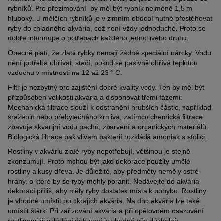
rybníků. Pro přezimování by měl být rybník nejméně 1,5 m
hluboký. U mělčích rybníků je v zimním období nutné přestěhovat
ryby do chladného akvária, což není vždy jednoduché. Proto se
dobře informujte o potřebách každého jednotlivého druhu.
Obecně platí, že zlaté rybky nemají žádné speciální nároky. Vodu
není potřeba ohřívat, stačí, pokud se pasivně ohřívá teplotou
vzduchu v místnosti na 12 až 23 ° C.
Filtr je nezbytný pro zajištění dobré kvality vody. Ten by měl být
přizpůsoben velikosti akvária a disponovat třemi fázemi:
Mechanická filtrace slouží k odstranění hrubších částic, například
sraženin nebo přebytečného krmiva, zatímco chemická filtrace
zbavuje akvarijní vodu pachů, zbarvení a organických materiálů.
Biologická filtrace pak vlivem bakterií rozkládá amoniak a stolici.
Rostliny v akváriu zlaté ryby nepotřebují, většinou je stejně
zkonzumují. Proto mohou být jako dekorace použity umělé
rostliny a kusy dřeva. Je důležité, aby předměty neměly ostré
hrany, o které by se ryby mohly poranit. Nedávejte do akvária
dekorací příliš, aby měly ryby dostatek místa k pohybu. Rostliny
je vhodné umístit po okrajích akvária. Na dno akvária lze také
umístit štěrk. Při zařizování akvária a při opětovném osazování
rostlinami či vkládání dekorací je vhodné vše dúkladně