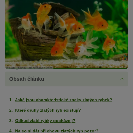
© Satit _Srihin / stock.adobe.com
Obsah článku
Jaké jsou charakteristické znaky zlatých rybek?
Které druhy zlatých ryb existují?
Odkud zlaté rybky pocházejí?
Na co si dát při chovu zlatých ryb pozor?