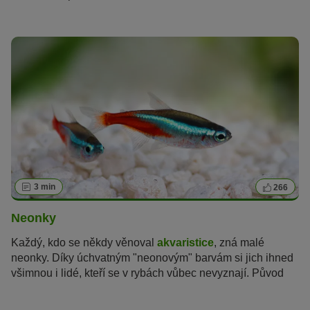
atraktivního mazlíčka. Navzdory exotickému původu je
chov axolotla poměrně snadný – zde se dozvíte vše o
tomto pozoruhodném tvoru.
3 min
266
Neonky
Každý, kdo se někdy věnoval
akvaristice
, zná malé
neonky. Díky úchvatným "neonovým" barvám si jich ihned
všimnou i lidé, kteří se v rybách vůbec nevyznají. Původ
této barevnosti není zcela znám, ale pro neonky jsou tyto
zářivé barvy životně důležité.