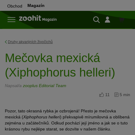
Magazín
Obchod
Do
obchod
Druhy akvarijních živočichů
Mečovka mexická
(Xiphophorus helleri)
Napsal/a
zooplus Editorial Team
11
5 min
Pozor, tato okrasná rybka je ozbrojená! Přesto je mečovka
mexická (
Xiphophorus helleri
) překvapivě mírumilovná a oblíbená
zejména u začátečníků. Odkud pochází její jméno a jak se o tuto
krásnou rybu nejlépe starat, se dozvíte v našem článku.