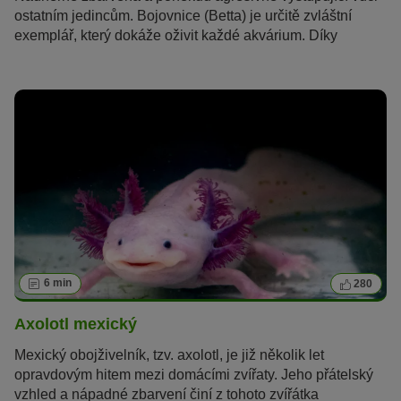
ostatním jedincům. Bojovnice (Betta) je určitě zvláštní
exemplář, který dokáže oživit každé akvárium. Díky
minimálním nárokům, které rybka má, je péče o ni velmi
snadná, a proto je vhodná i pro nováčky v oblasti
akvaristiky.
6 min
280
Axolotl mexický
Mexický obojživelník, tzv. axolotl, je již několik let
opravdovým hitem mezi domácími zvířaty. Jeho přátelský
vzhled a nápadné zbarvení činí z tohoto zvířátka