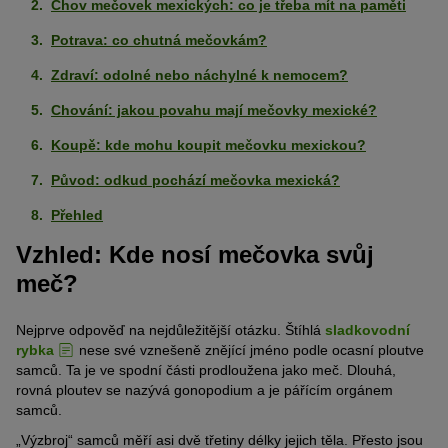
Chov mečovek mexických: co je třeba mít na paměti
Potrava: co chutná mečovkám?
Zdraví: odolné nebo náchylné k nemocem?
Chování: jakou povahu mají mečovky mexické?
Koupě: kde mohu koupit mečovku mexickou?
Původ: odkud pochází mečovka mexická?
Přehled
Vzhled: Kde nosí mečovka svůj
meč?
Nejprve odpověď na nejdůležitější otázku. Štíhlá
sladkovodní
rybka
nese své vznešeně znějící jméno podle ocasní ploutve
samců. Ta je ve spodní části prodloužena jako meč. Dlouhá,
rovná ploutev se nazývá gonopodium a je pářícím orgánem
samců.
„Výzbroj“ samců měří asi dvě třetiny délky jejich těla. Přesto jsou