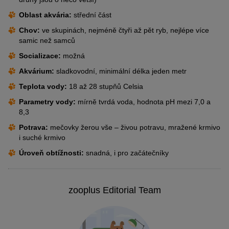
Protože se o tyto okrasné rybky velmi snadno pečuje a nemají
čenichem na břicho, aby jí dali najevo svůj zájem. Pokud jsou
opakovaně vypouštěli okrasné ryby do přírodních vod.
téměř žádné nároky, lze je snadno chovat i doma. Chov mečovek
úspěšní, rodí samice po čtyřech až šesti týdnech až 150 a více
Oblast akvária:
střední část
je však úspěšný pouze tehdy, jsou-li mláďata chráněna před
mláďat – živých, nikoliv jako jikry. Pokud samice neporodí v
V přírodě žijí mečovky v rychle tekoucích vodách. Tam často
Chov:
ve skupinách, nejméně čtyři až pět ryb, nejlépe více
nenasytnými samci.
izolaci, je většina mláďat sežrána.
nacházejí rozsáhlé porosty rostlin, a proto je ocení i v akváriu.
samic než samců
Socializace:
možná
Akvárium:
sladkovodní, minimální délka jeden metr
Teplota vody:
18 až 28 stupňů Celsia
Parametry vody:
mírně tvrdá voda, hodnota pH mezi 7,0 a
8,3
Potrava:
mečovky žerou vše – živou potravu, mražené krmivo
i suché krmivo
Úroveň obtížnosti:
snadná, i pro začátečníky
zooplus Editorial Team