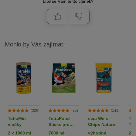
Líbil se Vám tento článek?
Mohlo by Vás zajímat:
(329)
(95)
(141)
TetraMin
TetraPond
sera Wels
Tet
vločky
Sticks pro
Chips Nature
Tab
jezírkové ryby
2 x 1000 ml
7000 ml
výhodné
275