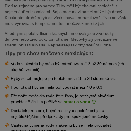
Platí to zejména pro samce.Ti by měli být chováni společně s
nejméně třemi samicemi. Boj o moc mezi samci může být drsný.
K ostatním druhům ryb se však chovají mírumilovně. Tyto se však
musí vyrovnat s temperamentem mečovek mexických.
Vhodnými spolubydlícími krásných mečovek jsou živorodky
duhové nebo živorodky ostrotlamé. Mečovky žijí převážně ve
střední oblasti akvária. Nepřekážejí tak obyvatelům u dna.
Tipy pro chov mečovek mexických:
Voda v akváriu by měla být mírně tvrdá (12 až 30 německých
stupňů tvrdosti).
Ryby se cítí nejlépe při teplotě mezi 18 a 28 stupni Celsia.
Hodnota pH by se měla pohybovat mezi 7,0 a 8,3.
Přestože mečovka ráda žere řasy, je nezbytné akvárium
pravidelně čistit a pečlivě se
starat o vodu
.
Dostatek prostoru, bujné rostliny a společnost jsou
nejdůležitějšími předpoklady pro spokojené mečovky.
Částečná výměna vody v akváriu by se měla provádět
přibližně jednou za čtrnáct dní.