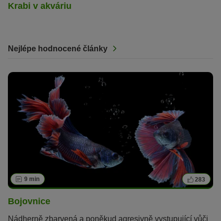
Krabi v akváriu
Nejlépe hodnocené články
9 min
283
Bojovnice
Nádherně zbarvená a poněkud agresivně vystupující vůči