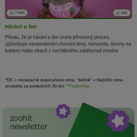
7 min
145
Hárání u fen
Přesto, že je hárání u fen zcela přirozený proces,
způsobuje nestandardní chování feny, nervozita, skvrny na
koberci nebo strach z nechtěného zabřeznutí mnoha
chovatelům starosti. Co byste měli vědět o „hárání“ a jak
toto období překonat bez stresu, se dozvíte na
následujících řádcích.
*DC = nezávazně doporučená cena, "běžně" = Nejnižší cena
produktu za posledních 30 dní.
**Podmínky.