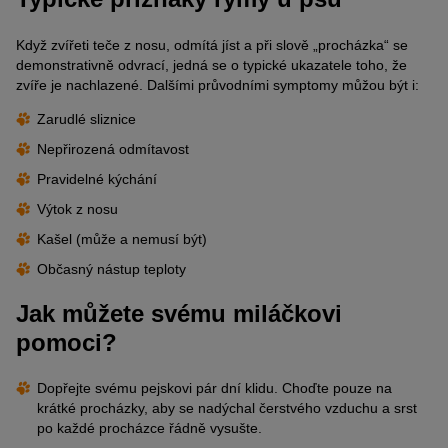
Když zvířeti teče z nosu, odmítá jíst a při slově „procházka“ se
demonstrativně odvrací, jedná se o typické ukazatele toho, že
zvíře je nachlazené. Dalšími průvodními symptomy můžou být i:
Zarudlé sliznice
Nepřirozená odmítavost
Pravidelné kýchání
Výtok z nosu
Kašel (může a nemusí být)
Občasný nástup teploty
Jak můžete svému miláčkovi
pomoci?
Dopřejte svému pejskovi pár dní klidu. Choďte pouze na
krátké procházky, aby se nadýchal čerstvého vzduchu a srst
po každé procházce řádně vysušte.