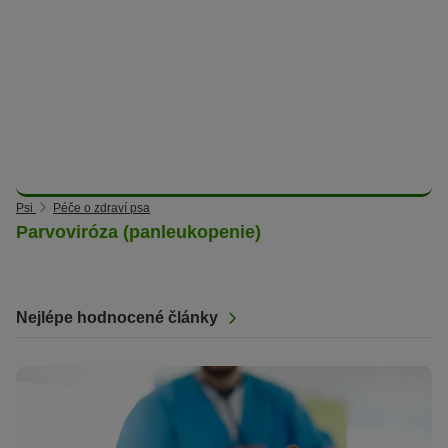
Psi
Péče o zdraví psa
Parvoviróza (panleukopenie)
Nejlépe hodnocené články