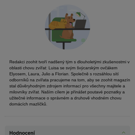
Redakci zoohit tvoří nadšený tým s dlouholetými zkušenostmi v
oblasti chovu zvířat: Luisa se svým švýcarským ovčákem
Elyosem, Laura, Julio a Florian. Společně s rozsáhlou sítí
odborníků na zvířata pracujeme na tom, aby se zoohit magazín
stal důvěryhodným zdrojem informací pro všechny majitele a
milovníky zvířat. Naším cílem je přinášet poutavé poznatky a
užitečné informace o správném a druhově vhodném chovu
domácích mazlíčků.
Hodnocení