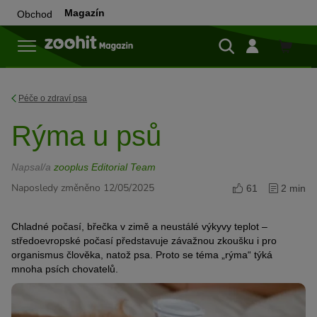
Magazín
Obchod
Do
obchod
Péče o zdraví psa
Rýma u psů
Napsal/a
zooplus Editorial Team
Naposledy změněno 12/05/2025
61
2 min
Chladné počasí, břečka v zimě a neustálé výkyvy teplot –
středoevropské počasí představuje závažnou zkoušku i pro
organismus člověka, natož psa. Proto se téma „rýma“ týká
mnoha psích chovatelů.