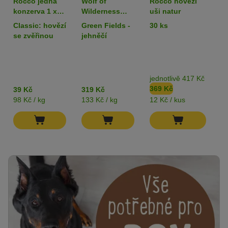
Rocco jedna
Wolf of
Rocco hovězí
L
konzerva 1 x
Wilderness
uši natur
k
400 g
Adult 6 x 400 g
80
Classic: hovězí
Green Fields -
30 ks
k
- single protein
z
se zvěřinou
jehněčí
jednotlivě 417 Kč
b
369 Kč
3
39 Kč
319 Kč
98 Kč / kg
133 Kč / kg
12 Kč / kus
82