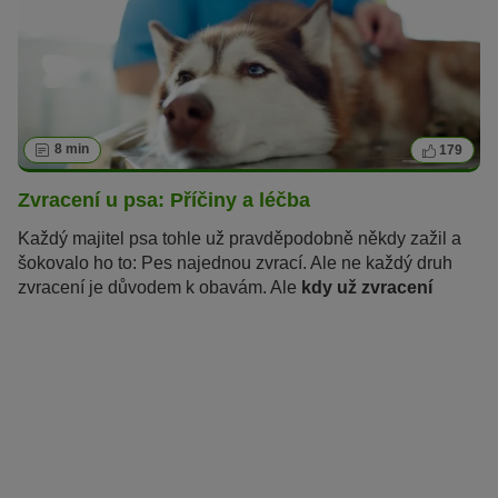
8 min
179
Zvracení u psa: Příčiny a léčba
Každý majitel psa tohle už pravděpodobně někdy zažil a
šokovalo ho to: Pes najednou zvrací. Ale ne každý druh
zvracení je důvodem k obavám. Ale
kdy už zvracení
u psů
není neškodné
? Co to znamená, když můj pes
zvrací
žluté, krvavé, hlenové nebo pěnivé
zvratky?
A jak mohu svému čtyřnohému příteli pomoci?
Přečtěte si vše, co potřebujete vědět o příčinách,
léčbě,
první pomoci a domácích lécích,
v následujícím
článku.