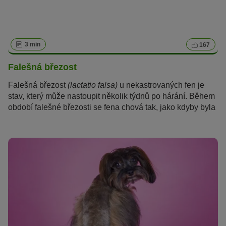
3 min
167
Falešná březost
Falešná březost
(lactatio falsa)
u nekastrovaných fen je
stav, který může nastoupit několik týdnů po hárání. Během
období falešné březosti se fena chová tak, jako kdyby byla
březí nebo měla štěňata, ačkoliv nakrytá nebyla.