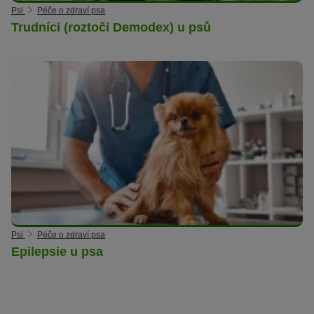
Psi
Péče o zdraví psa
Trudníci (roztoči Demodex) u psů
Psi
Péče o zdraví psa
Epilepsie u psa