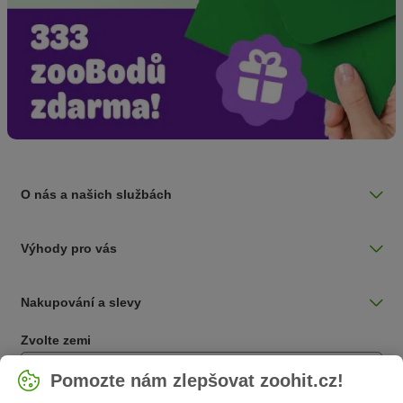
O nás a našich službách
Výhody pro vás
Nakupování a slevy
Zvolte zemi
Česká / CZ
Pomozte nám zlepšovat zoohit.cz!