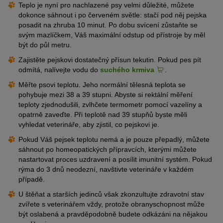
Teplo je nyní pro nachlazené psy velmi důležité, můžete
dokonce sáhnout i po červeném světle: stačí pod něj pejska
posadit na zhruba 10 minut. Po dobu svícení zůstaňte se
svým mazlíčkem, Váš maximální odstup od přístroje by měl
být do půl metru.
Zajistěte pejskovi dostatečný přísun tekutin. Pokud pes pít
odmítá, nalívejte vodu do
suchého krmiva
.
Měřte psovi teplotu. Jeho normální tělesná teplota se
pohybuje mezi 38 a 39 stupni. Abyste si rektální měření
teploty zjednodušili, zvlhčete termometr pomocí vazelíny a
opatrně zaveďte. Při teplotě nad 39 stupňů byste měli
vyhledat veterináře, aby zjistil, co pejskovi je.
Pokud Váš pejsek teplotu nemá a je pouze přepadlý, můžete
sáhnout po homeopatických přípravcích, kterými můžete
nastartovat proces uzdravení a posílit imunitní systém. Pokud
rýma do 3 dnů neodezní, navštivte veterináře v každém
případě.
U štěňat a starších jedinců však zkonzultujte zdravotní stav
zvířete s veterinářem vždy, protože obranyschopnost může
být oslabená a pravděpodobně budete odkázáni na nějakou