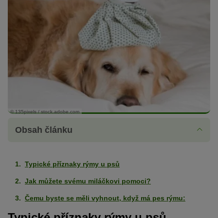
© 135pixels / stock.adobe.com
Obsah článku
Typické příznaky rýmy u psů
Jak můžete svému miláčkovi pomoci?
Čemu byste se měli vyhnout, když má pes rýmu:
Typické příznaky rýmy u psů