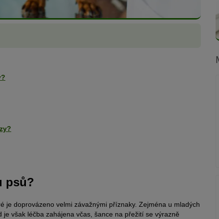
y?
ózy?
u psů?
eré je doprovázeno velmi závažnými příznaky. Zejména u mladých
je však léčba zahájena včas, šance na přežití se výrazně