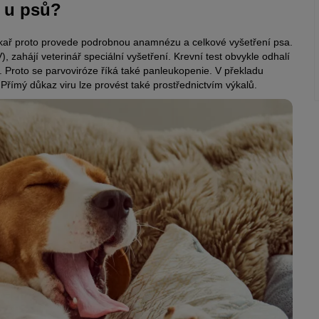
u u psů?
lékař proto provede podrobnou anamnézu a celkové vyšetření psa.
 zahájí veterinář speciální vyšetření. Krevní test obvykle odhalí
. Proto se parvoviróze říká také panleukopenie. V překladu
římý důkaz viru lze provést také prostřednictvím výkalů.