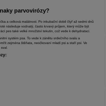
znaky parvovirózy?
čka a celková malátnost. Po inkubační době čtyř až sedmi dnů
oté následuje vodnatý, často krvavý průjem, který může být
rácí pes také velké množství tekutin, což vede k dehydrataci.
unitní systém psa. To vede k zánětu srdečního svalu a
ít zejména štěňata, neočkovaní mladí psi a staří psi. Ve
 sval.
ózy: