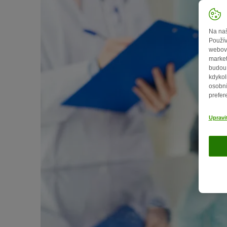
Na naš
Použív
webový
market
budou 
kdykol
osobní
prefer
Upravi