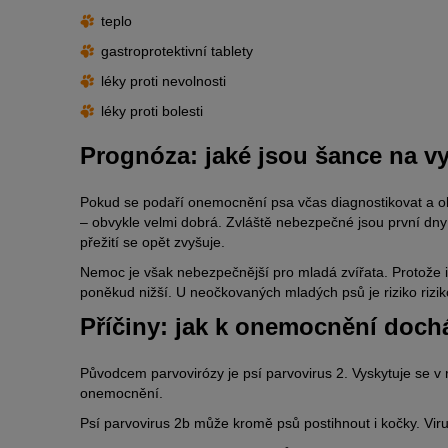
teplo
gastroprotektivní tablety
léky proti nevolnosti
léky proti bolesti
Prognóza: jaké jsou šance na v
Pokud se podaří onemocnění psa včas diagnostikovat a ok
– obvykle velmi dobrá. Zvláště nebezpečné jsou první dny p
přežití se opět zvyšuje.
Nemoc je však nebezpečnější pro mladá zvířata. Protože imu
poněkud nižší. U neočkovaných mladých psů je riziko rizik
Příčiny: jak k onemocnění doch
Původcem parvovirózy je psí parvovirus 2. Vyskytuje se v 
onemocnění.
Psí parvovirus 2b může kromě psů postihnout i kočky. Viru