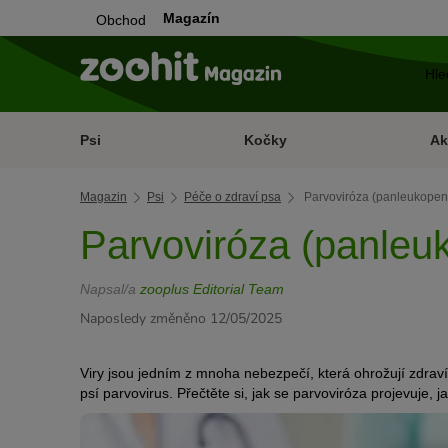
Magazín
Obchod
Psi
Kočky
Ak
Magazin
Psi
Péče o zdraví psa
Parvoviróza (panleukopen
Parvoviróza (panleu
Napsal/a
zooplus Editorial Team
Naposledy změněno 12/05/2025
Viry jsou jedním z mnoha nebezpečí, která ohrožují zdra
psí parvovirus. Přečtěte si, jak se parvoviróza projevuje, 