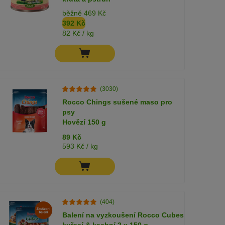
běžně 469 Kč
392 Kč
82 Kč / kg
(3030)
Rocco Chings sušené maso pro
psy
Hovězí 150 g
89 Kč
593 Kč / kg
(404)
Balení na vyzkoušení Rocco Cubes
kuřecí & kachní 2 x 150 g