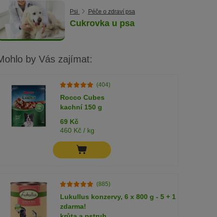
Psi
Péče o zdraví psa
Cukrovka u psa
Mohlo by Vás zajímat:
(404)
Rocco Cubes
kachní 150 g
69 Kč
460 Kč / kg
(885)
Lukullus konzervy, 6 x 800 g - 5 + 1
zdarma!
krůta a pstruh