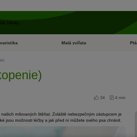
varistika
Malá zvířata
Ptá
ie)
kopenie)
34
4 min
ví našich milovaných štěňat. Zvláště nebezpečným zástupcem je
jaké jsou možnosti léčby a jak před ní můžete svého psa chránit.