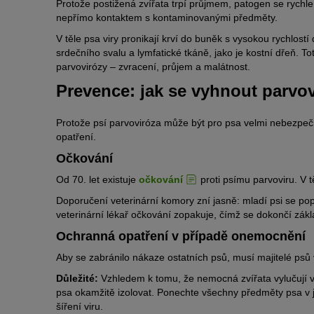
Protože postižená zvířata trpí průjmem, patogen se rychle
nepřímo kontaktem s kontaminovanými předměty.
V těle psa viry pronikají krví do buněk s vysokou rychlostí
srdečního svalu a lymfatické tkáně, jako je kostní dřeň. Tot
parvovirózy – zvracení, průjem a malátnost.
Prevence: jak se vyhnout parvo
Protože psí parvoviróza může být pro psa velmi nebezpečná
opatření.
Očkování
Od 70. let existuje
očkování
proti psímu parvoviru. V t
Doporučení veterinární komory zní jasně: mladí psi se pop
veterinární lékař očkování zopakuje, čímž se dokončí zákl
Ochranná opatření v případě onemocnění
Aby se zabránilo nákaze ostatních psů, musí majitelé psů
Důležité:
Vzhledem k tomu, že nemocná zvířata vylučují v
psa okamžitě izolovat. Ponechte všechny předměty psa v
šíření viru.