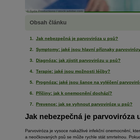
© Syda Productions / stock.adobe.com
Obsah článku
Jak nebezpečná je parvoviróza u psů?
Symptomy: jaké jsou hlavní příznaky parvoviróz
Diagnóza: jak zjistit parvovirózu u psů?
Terapie: jaké jsou možnosti léčby?
Prognóza: jaké jsou šance na vyléčení parvovir
Příčiny: jak k onemocnění dochází?
Prevence: jak se vyhnout parvoviróze u psů?
Jak nebezpečná je parvoviróza 
Parvoviróza je vysoce nakažlivé infekční onemocnění, kt
a neočkovaných psů se může rychle stát smrtelnou. Pokud 