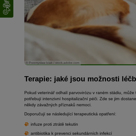
© Przemyslaw Iciak / stock.adobe.com
Terapie: jaké jsou možnosti léč
Pokud veterinář odhalí parvovirózu v raném stádiu, může
potřebují intenzivní hospitalizační péči. Zde se jim dosta
někdy závažných příznaků nemoci.
Doporučují se následující terapeutická opatření:
infuze proti ztrátě tekutin
antibiotika k prevenci sekundárních infekcí