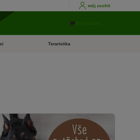
můj zoohit
Do obchodu
ci
Teraristika