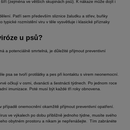
 šíří (zejména ve větších skupinách psů). K nákaze může dojít i
 dělení. Patří sem především sliznice žaludku a střev, buňky
o typické rozmístění viru v těle vysvětluje i klasické příznaky
viróze u psů?
 a potenciálně smrtelná, je důležité přijmout preventivní
ěle psa se tvoří protilátky a pes při kontaktu s virem neonemocní.
rvé očkují v osmi, dvanácti a šestnácti týdnech. Po jednom roce
adní imunizace. Poté musí být každé tři roky obnovena.
 v případě onemocnění okamžitě přijmout preventivní opatření.
irus ve výkalech po dobu přibližně jednoho týdne, musíte svého
 jeho obytném prostoru a nikam je nepřenášejte. Tím zabránéte