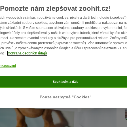
Pomozte nám zlepšovat zoohit.cz!
ich webových stránkách používáme cookies, pixely a další technologie („cookies“)
áme základní soubory cookies, abychom vám umožnili prohlížet a nakupovat na n
ch stránkách. S vaším souhlasem aktivujeme soubory cookies pro výkonnostní, fu
ingové účely pro zlepšení kvality našich webových stránek, které vám díky této akti
moci ukazovat relevantní produkty a služby a pro personalizaci reklam. Změny mů
i provést v našem centru preferencí ("Upravit nastavení"). Více informací o správci 
ch údajů, o zpracovávaných osobních údajích a účelu zpracování naleznete v Cen
encí
Ochrana osobních údajů
t nastavení
Souhlasím a dále
Pouze nezbytné "Cookies"