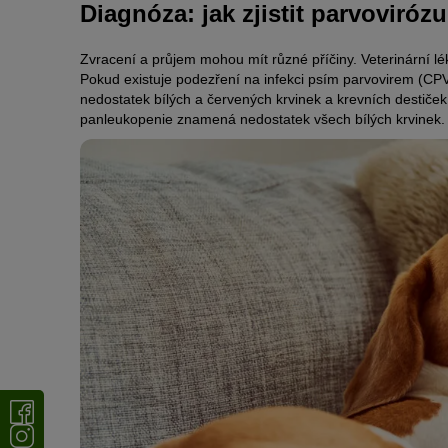
Diagnóza: jak zjistit parvoviróz
Zvracení a průjem mohou mít různé příčiny. Veterinární 
Pokud existuje podezření na infekci psím parvovirem (CPV),
nedostatek bílých a červených krvinek a krevních destiček
panleukopenie znamená nedostatek všech bílých krvinek. P