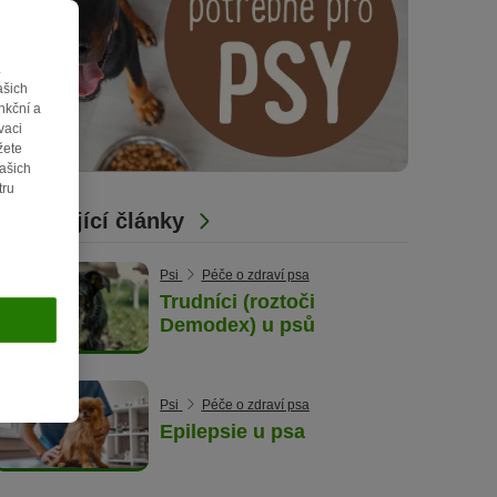
.
ašich
nkční a
vaci
žete
vašich
tru
Související články
Psi
Péče o zdraví psa
Trudníci (roztoči
Demodex) u psů
Psi
Péče o zdraví psa
Epilepsie u psa