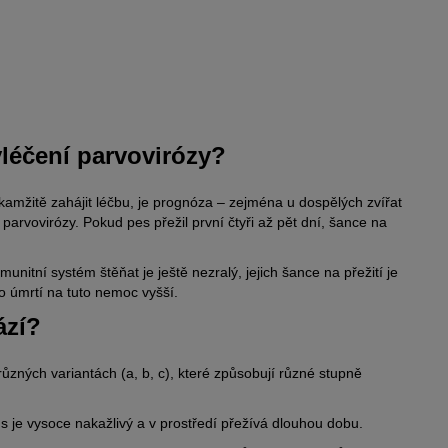
yléčení parvovirózy?
amžitě zahájit léčbu, je prognóza – zejména u dospělých zvířat
arvovirózy. Pokud pes přežil první čtyři až pět dní, šance na
nitní systém štěňat je ještě nezralý, jejich šance na přežití je
o úmrtí na tuto nemoc vyšší.
ází?
různých variantách (a, b, c), které způsobují různé stupně
s je vysoce nakažlivý a v prostředí přežívá dlouhou dobu.