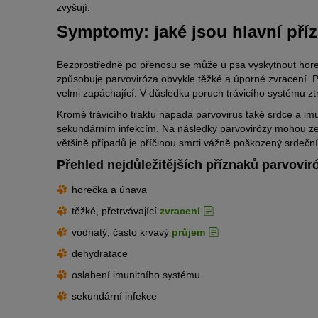
zvyšují.
Symptomy: jaké jsou hlavní pří
Bezprostředně po přenosu se může u psa vyskytnout hore
způsobuje parvoviróza obvykle těžké a úporné zvracení. P
velmi zapáchající. V důsledku poruch trávicího systému zt
Kromě trávicího traktu napadá parvovirus také srdce a im
sekundárním infekcím. Na následky parvovirózy mohou zemř
většině případů je příčinou smrti vážně poškozený srdeční
Přehled nejdůležitějších příznaků parvovir
horečka a únava
těžké, přetrvávající
zvracení
vodnatý, často krvavý
průjem
dehydratace
oslabení imunitního systému
sekundární infekce