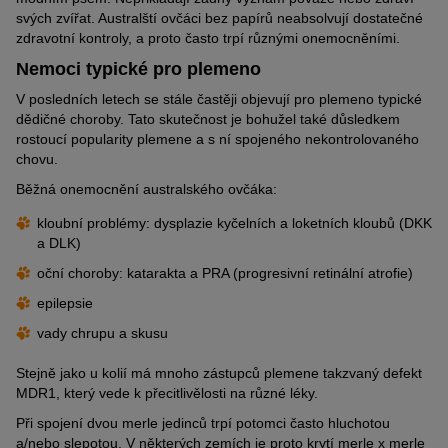
svých zvířat. Australští ovčáci bez papírů neabsolvují dostatečné
zdravotní kontroly, a proto často trpí různými onemocněními.
Nemoci typické pro plemeno
V posledních letech se stále častěji objevují pro plemeno typické
dědičné choroby. Tato skutečnost je bohužel také důsledkem
rostoucí popularity plemene a s ní spojeného nekontrolovaného
chovu.
Běžná onemocnění australského ovčáka:
kloubní problémy: dysplazie kyčelních a loketních kloubů (DKK
a DLK)
oční choroby: katarakta a PRA (progresivní retinální atrofie)
epilepsie
vady chrupu a skusu
Stejně jako u kolií má mnoho zástupců plemene takzvaný defekt
MDR1, který vede k přecitlivělosti na různé léky.
Při spojení dvou merle jedinců trpí potomci často hluchotou
a/nebo slepotou. V některých zemích je proto krytí merle x merle