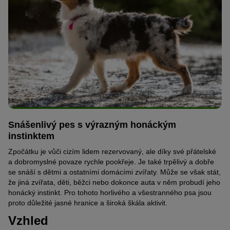
Snášenlivý pes s výrazným honáckým
instinktem
Zpočátku je vůči cizím lidem rezervovaný, ale díky své přátelské
a dobromyslné povaze rychle pookřeje. Je také trpělivý a dobře
se snáší s dětmi a ostatními domácími zvířaty. Může se však stát,
že jiná zvířata, děti, běžci nebo dokonce auta v něm probudí jeho
honácký instinkt. Pro tohoto horlivého a všestranného psa jsou
proto důležité jasné hranice a široká škála aktivit.
Vzhled