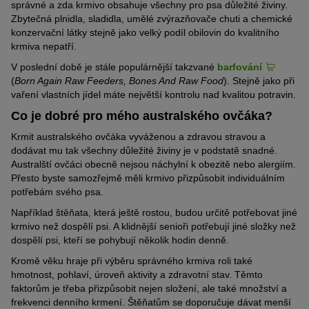
správné a zda krmivo obsahuje všechny pro psa důležité živiny.
Zbytečná plnidla, sladidla, umělé zvýrazňovače chuti a chemické
konzervační látky stejně jako velký podíl obilovin do kvalitního
krmiva nepatří.
V poslední době je stále populárnější takzvané
barfování
(
Born Again Raw Feeders, Bones And Raw Food
). Stejně jako při
vaření vlastních jídel máte největší kontrolu nad kvalitou potravin.
Co je dobré pro mého australského ovčáka?
Krmit australského ovčáka vyváženou a zdravou stravou a
dodávat mu tak všechny důležité živiny je v podstatě snadné.
Australští ovčáci obecně nejsou náchylní k obezitě nebo alergiím.
Přesto byste samozřejmě měli krmivo přizpůsobit individuálním
potřebám svého psa.
Například štěňata, která ještě rostou, budou určitě potřebovat jiné
krmivo než dospělí psi. A klidnější senioři potřebují jiné složky než
dospělí psi, kteří se pohybují několik hodin denně.
Kromě věku hraje při výběru správného krmiva roli také
hmotnost, pohlaví, úroveň aktivity a zdravotní stav. Těmto
faktorům je třeba přizpůsobit nejen složení, ale také množství a
frekvenci denního krmení. Štěňatům se doporučuje dávat menší