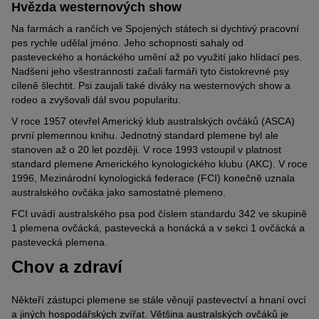
Hvězda westernových show
Na farmách a rančích ve Spojených státech si dychtivý pracovní
pes rychle udělal jméno. Jeho schopnosti sahaly od
pasteveckého a honáckého umění až po využití jako hlídací pes.
Nadšeni jeho všestranností začali farmáři tyto čistokrevné psy
cíleně šlechtit. Psi zaujali také diváky na westernových show a
rodeo a zvyšovali dál svou popularitu.
V roce 1957 otevřel Americký klub australských ovčáků (ASCA)
první plemennou knihu. Jednotný standard plemene byl ale
stanoven až o 20 let později. V roce 1993 vstoupil v platnost
standard plemene Amerického kynologického klubu (AKC). V roce
1996, Mezinárodní kynologická federace (FCI) konečně uznala
australského ovčáka jako samostatné plemeno.
FCI uvádí australského psa pod číslem standardu 342 ve skupině
1 plemena ovčácká, pastevecká a honácká a v sekci 1 ovčácká a
pastevecká plemena.
Chov a zdraví
Někteří zástupci plemene se stále věnují pastevectví a hnaní ovcí
a jiných hospodářských zvířat. Většina australských ovčáků je