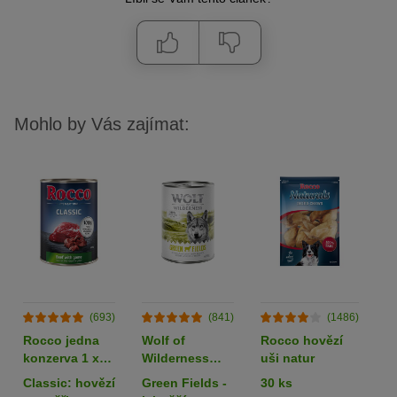
Mohlo by Vás zajímat:
(693)
(841)
(1486)
Rocco jedna
Wolf of
Rocco hovězí
L
konzerva 1 x
Wilderness
uši natur
k
400 g
Adult 6 x 400 g
80
Classic: hovězí
Green Fields -
30 ks
k
- single protein
z