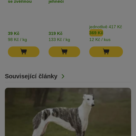
se zvěřinou
jehněčí
jednotlivě 417 Kč
b
369 Kč
3
39 Kč
319 Kč
98 Kč / kg
133 Kč / kg
12 Kč / kus
82
Související články