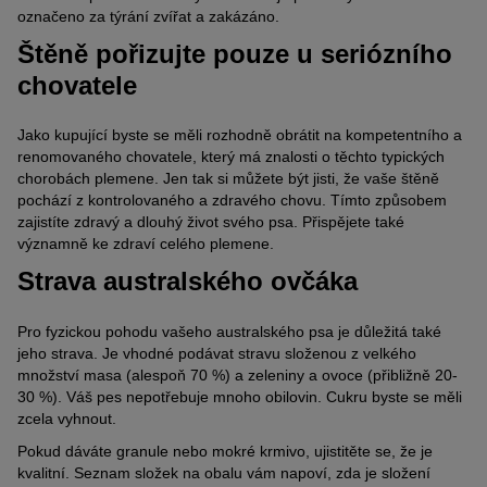
označeno za týrání zvířat a zakázáno.
Štěně pořizujte pouze u seriózního
chovatele
Jako kupující byste se měli rozhodně obrátit na kompetentního a
renomovaného chovatele, který má znalosti o těchto typických
chorobách plemene. Jen tak si můžete být jisti, že vaše štěně
pochází z kontrolovaného a zdravého chovu. Tímto způsobem
zajistíte zdravý a dlouhý život svého psa. Přispějete také
významně ke zdraví celého plemene.
Strava australského ovčáka
Pro fyzickou pohodu vašeho australského psa je důležitá také
jeho strava. Je vhodné podávat stravu složenou z velkého
množství masa (alespoň 70 %) a zeleniny a ovoce (přibližně 20-
30 %). Váš pes nepotřebuje mnoho obilovin. Cukru byste se měli
zcela vyhnout.
Pokud dáváte granule nebo mokré krmivo, ujistitěte se, že je
kvalitní. Seznam složek na obalu vám napoví, zda je složení