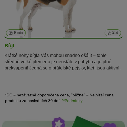
9 min
314
Bígl
Krátké nohy bígla Vás mohou snadno ošálit – tohle
středně velké plemeno je neustále v pohybu a je plné
překvapení! Jedná se o přátelské pejsky, kteří jsou aktivní,
velmi chytří a jen tak je něco nevyděsí.
*DC = nezávazně doporučená cena, "běžně" = Nejnižší cena
produktu za posledních 30 dní.
**Podmínky.