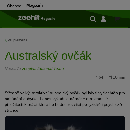
Magazín
Obchod
Do
obchod
Psí plemena
Australský ovčák
Napsal/a
zooplus Editorial Team
64
10 min
Středně velký, atraktivní australský ovčák byl kdysi vyšlechtěn pro
nahánění dobytka. I dnes vyžaduje náročné a rozmanité
příležitosti k práci, které ho budou rozvíjet po fyzické i psychické
stránce.