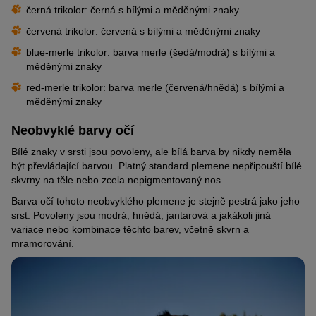
černá trikolor: černá s bílými a měděnými znaky
červená trikolor: červená s bílými a měděnými znaky
blue-merle trikolor: barva merle (šedá/modrá) s bílými a
měděnými znaky
red-merle trikolor: barva merle (červená/hnědá) s bílými a
měděnými znaky
Neobvyklé barvy očí
Bílé znaky v srsti jsou povoleny, ale bílá barva by nikdy neměla
být převládající barvou. Platný standard plemene nepřipouští bílé
skvrny na těle nebo zcela nepigmentovaný nos.
Barva očí tohoto neobvyklého plemene je stejně pestrá jako jeho
srst. Povoleny jsou modrá, hnědá, jantarová a jakákoli jiná
variace nebo kombinace těchto barev, včetně skvrn a
mramorování.