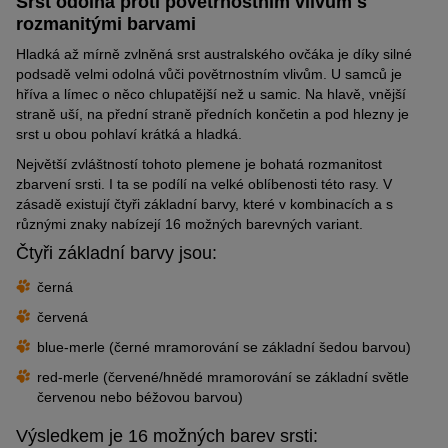
Srst odolná proti povětrnostním vlivům s
rozmanitými barvami
Hladká až mírně zvlněná srst australského ovčáka je díky silné
podsadě velmi odolná vůči povětrnostním vlivům. U samců je
hříva a límec o něco chlupatější než u samic. Na hlavě, vnější
straně uší, na přední straně předních končetin a pod hlezny je
srst u obou pohlaví krátká a hladká.
Největší zvláštností tohoto plemene je bohatá rozmanitost
zbarvení srsti. I ta se podílí na velké oblíbenosti této rasy. V
zásadě existují čtyři základní barvy, které v kombinacích a s
různými znaky nabízejí 16 možných barevných variant.
Čtyři základní barvy jsou:
černá
červená
blue-merle (černé mramorování se základní šedou barvou)
red-merle (červené/hnědé mramorování se základní světle
červenou nebo béžovou barvou)
Výsledkem je 16 možných barev srsti: