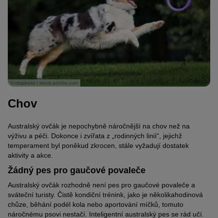
© otsphoto / stock.adobe.com
Chov
Australský ovčák je nepochybně náročnější na chov než na
výživu a péči. Dokonce i zvířata z „rodinných linií“, jejichž
temperament byl poněkud zkrocen, stále vyžadují dostatek
aktivity a akce.
Žádný pes pro gaučové povaleče
Australský ovčák rozhodně není pes pro gaučové povaleče a
sváteční turisty. Čistě kondiční trénink, jako je několikahodinová
chůze, běhání podél kola nebo aportování míčků, tomuto
náročnému psovi nestačí. Inteligentní australský pes se rád učí.