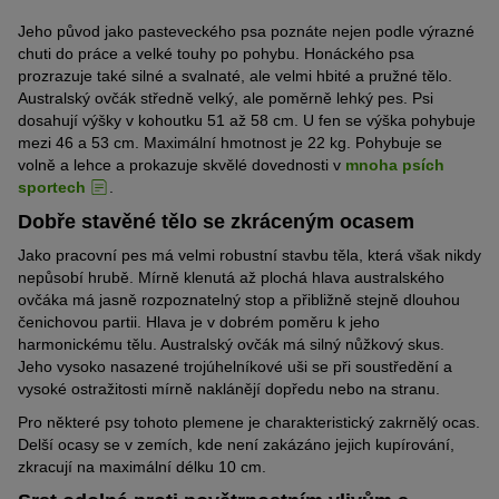
Jeho původ jako pasteveckého psa poznáte nejen podle výrazné
chuti do práce a velké touhy po pohybu. Honáckého psa
prozrazuje také silné a svalnaté, ale velmi hbité a pružné tělo.
Australský ovčák středně velký, ale poměrně lehký pes. Psi
dosahují výšky v kohoutku 51 až 58 cm. U fen se výška pohybuje
mezi 46 a 53 cm. Maximální hmotnost je 22 kg. Pohybuje se
volně a lehce a prokazuje skvělé dovednosti v
mnoha psích
sportech
.
Dobře stavěné tělo se zkráceným ocasem
Jako pracovní pes má velmi robustní stavbu těla, která však nikdy
nepůsobí hrubě. Mírně klenutá až plochá hlava australského
ovčáka má jasně rozpoznatelný stop a přibližně stejně dlouhou
čenichovou partii. Hlava je v dobrém poměru k jeho
harmonickému tělu. Australský ovčák má silný nůžkový skus.
Jeho vysoko nasazené trojúhelníkové uši se při soustředění a
vysoké ostražitosti mírně naklánějí dopředu nebo na stranu.
Pro některé psy tohoto plemene je charakteristický zakrnělý ocas.
Delší ocasy se v zemích, kde není zakázáno jejich kupírování,
zkracují na maximální délku 10 cm.