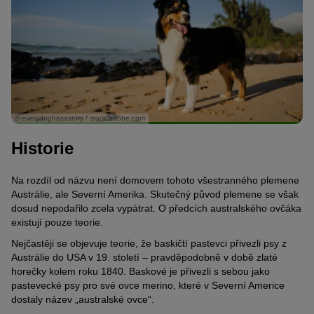
© everydoghasastory / stock.adobe.com
Historie
Na rozdíl od názvu není domovem tohoto všestranného plemene
Austrálie, ale Severní Amerika. Skutečný původ plemene se však
dosud nepodařilo zcela vypátrat. O předcích australského ovčáka
existují pouze teorie.
Nejčastěji se objevuje teorie, že baskičtí pastevci přivezli psy z
Austrálie do USA v 19. století – pravděpodobně v době zlaté
horečky kolem roku 1840. Baskové je přivezli s sebou jako
pastevecké psy pro své ovce merino, které v Severní Americe
dostaly název „australské ovce“.