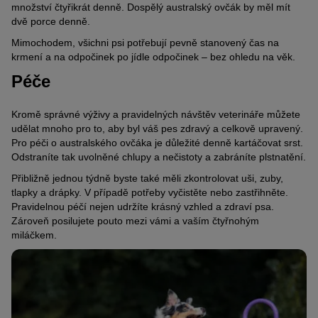
množství čtyřikrát denně. Dospělý australský ovčák by měl mít
dvě porce denně.
Mimochodem, všichni psi potřebují pevně stanovený čas na
krmení a na odpočinek po jídle odpočinek – bez ohledu na věk.
Péče
Kromě správné výživy a pravidelných návštěv veterináře můžete
udělat mnoho pro to, aby byl váš pes zdravý a celkově upravený.
Pro péči o australského ovčáka je důležité denně kartáčovat srst.
Odstraníte tak uvolněné chlupy a nečistoty a zabráníte plstnatění.
Přibližně jednou týdně byste také měli zkontrolovat uši, zuby,
tlapky a drápky. V případě potřeby vyčistěte nebo zastřihněte.
Pravidelnou péčí nejen udržíte krásný vzhled a zdraví psa.
Zároveň posilujete pouto mezi vámi a vaším čtyřnohým
miláčkem.