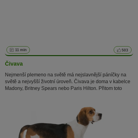
11 min
503
Čivava
Nejmenší plemeno na světě má nejslavnější páníčky na
světě a nejvyšší životní úroveň. Čivava je doma v kabelce
Madony, Britney Spears nebo Paris Hilton. Přitom toto
mexické plemeno je víc než jen luxusní psí společník.