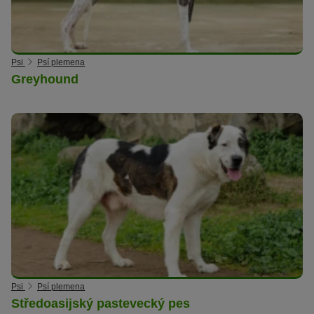
Psi
Psí plemena
Greyhound
Psi
Psí plemena
Středoasijský pastevecký pes