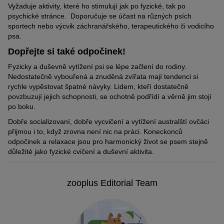
Vyžaduje aktivity, které ho stimulují jak po fyzické, tak po
psychické stránce. Doporučuje se účast na různých psích
sportech nebo výcvik záchranářského, terapeutického či vodicího
psa.
Dopřejte si také odpočinek!
Fyzicky a duševně vytížení psi se lépe začlení do rodiny.
Nedostatečně vybouřená a znuděná zvířata mají tendenci si
rychle vypěstovat špatné návyky. Lidem, kteří dostatečně
povzbuzují jejich schopnosti, se ochotně podřídí a věrně jim stojí
po boku.
Dobře socializovaní, dobře vycvičení a vytížení australští ovčáci
přijmou i to, když zrovna není nic na práci. Koneckonců
odpočinek a relaxace jsou pro harmonický život se psem stejně
důležité jako fyzické cvičení a duševní aktivita.
zooplus Editorial Team