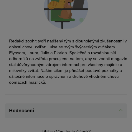
Redakci zoohit tvoří nadšený tým s dlouholetými zkušenostmi v
oblasti chovu zvířat: Luisa se svým švýcarským ovčákem
Elyosem, Laura, Julio a Florian. Společně s rozsáhlou sítí
odborníků na zvířata pracujeme na tom, aby se zoohit magazín
stal důvěryhodným zdrojem informací pro všechny majitele a
milovníky zvířat. Naším cílem je přinášet poutavé poznatky a
užitečné informace o správném a druhově vhodném chovu
domácích mazlíčků.
Hodnocení
Líbil se Vám tento článek?