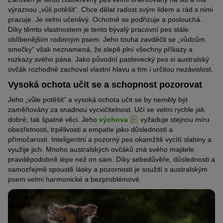
výraznou „vůli potěšit“. Chce dělat radost svým lidem a rád s nimi
pracuje. Je velmi učenlivý. Ochotně se podřizuje a poslouchá.
Díky těmto vlastnostem je tento bývalý pracovní pes stále
oblíbenějším rodinným psem. Jeho touha zavděčit se „vůdcům
smečky“ však neznamená, že slepě plní všechny příkazy a
rozkazy svého pána. Jako původní pastevecký pes si australský
ovčák rozhodně zachoval vlastní hlavu a tím i určitou nezávislost.
Vysoká ochota učit se a schopnost pozorovat
Jeho „vůle potěšit“ a vysoká ochota učit se by neměly být
zaměňovány za snadnou vycvičitelnost. Učí se velmi rychle jak
dobré, tak špatné věci. Jeho
výchova
vyžaduje stejnou míru
obezřetnosti, trpělivosti a empatie jako důslednosti a
přímočarosti. Inteligentní a pozorný pes okamžitě vycítí slabiny a
využije jich. Mnoho australských ovčáků zná svého majitele
pravděpodobně lépe než on sám. Díky sebedůvěře, důslednosti a
samozřejmě spoustě lásky a pozornosti je soužití s australským
psem velmi harmonické a bezproblémové.