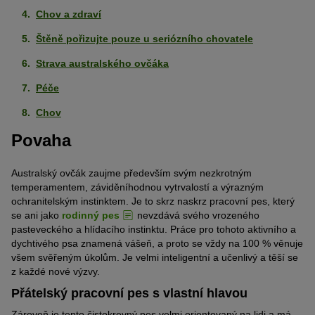
Chov a zdraví
Štěně pořizujte pouze u seriózního chovatele
Strava australského ovčáka
Péče
Chov
Povaha
Australský ovčák zaujme především svým nezkrotným
temperamentem, záviděníhodnou vytrvalostí a výrazným
ochranitelským instinktem. Je to skrz naskrz pracovní pes, který
se ani jako
rodinný pes
nevzdává svého vrozeného
pasteveckého a hlídacího instinktu. Práce pro tohoto aktivního a
dychtivého psa znamená vášeň, a proto se vždy na 100 % věnuje
všem svěřeným úkolům. Je velmi inteligentní a učenlivý a těší se
z každé nové výzvy.
Přátelský pracovní pes s vlastní hlavou
Zároveň je tento čistokrevný pes velmi orientovaný na lidi a má