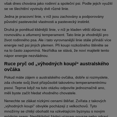
však dnes chována jako rodinní a společní psi. Podle jejich využití
se ve šlechtění vyvinuly dvě různé linie.
Jedna je pracovní linie, v níž jsou zachovány a podporovány
původní pastevecké vlastnosti a pastevecký instinkt.
Druhá je poněkud klidnější linie, v níž je kladen větší důraz na
rovnováhu a utlumený temperament. Tato linie je vhodnější pro
život rodinného psa. Ale i tato vyrovnanější linie stále přináší více
energie než psi jiných plemen. Při koupi rozkošného štěněte se
na to často zapomíná. Nezřídka se stává, že noví majitelé tento
nápor energie nezvládnou.
Ruce pryč od „výhodných koupí“ australského
ovčáka
Pokud máte zájem o australského ovčáka, dobře si rozmyslete,
zda chcete svůj život přizpůsobit takovému temperamentnímu
psovi. Teprve když na tuto otázku odpovíte jednoznačně ano,
měli byste začít hledat vhodného chovatele.
Nenechte se zlákat nízkými cenami štěňat. Zvířata z takových
„výhodných koupí“ obvykle pocházejí z velkochovů. Tyto
množírny se chtějí obohatit na vzkvétajícím byznysu s novým
módním psem. Nepřikládají žádný význam povaze nebo zdraví