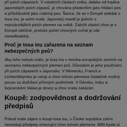
potřebují velmi energeticky bohaté krmivo, zhruba po šesti
také angličtí bulteriéři a bernardýni.
při psích zápasech. V ostatních částech světa, daleko od tradice
měsících by se měla energetická hustota krmiva postupně
japonských psích zápasů, je chována především jako hlídací pes
Počátek cíleného chovu
snižovat. Tímto způsobem se vyhnete příliš rychlému růstu. K
a příležitostně jako rodinný pes. Šance, že se v Evropě setkáte s
problémům s klouby, jako je dysplazie kyčelních a loketních
tosa inu, je velmi malá. Japonský mastif je jedním z
Ačkoli touha po ideálním bojovém psu jasně určovala směr
kloubů, totiž často dochází, když psi příliš rychle rostou. Kosti tak
nejvzácnějších psích plemen na světě. Založit vlastní chov je v
chovu, v té době ještě neprobíhal plánovaný chov. Teprve ve 20.
nestačí držet krok s rychlým růstem svalů.
Evropě obtížné, protože počet chovných zvířat je zde
letech 20. století se do Japonska začali dovážet západní psi
zanedbatelný.
cíleně pro chov tosa inu.
Potřebuje tosa inu speciální krmivo pro psy?
Proč je tosa inu zařazena na seznam
První úspěch těchto profesionálních chovatelských snah byl
Jinak nemá tosa inu žádné zvláštní požadavky na stravu. Miluje
nebezpečných psů?
zaznamenán v roce 1924. Mladé plemeno začalo být kříženo s
stejně maso i ryby a obvykle je konzumuje syrové i vařené,
německou dogou. V padesátých letech 20. století byla za tímto
granule i konzervy
. Majitelé by si však měli uvědomit, že tosa
Aby toho nebylo málo, je tosa inu v mnoha evropských zemích na
účelem dovezena také bordeauxská doga. Její vliv na chov tosy
má tendenci přibírat na váze. Zejména pokud jsou v jejím
seznamu nebezpečných plemen psů. Důvodem je jeho používání
se však nepodařilo prokázat.
rodokmenu již známy případy
nadváhy
, měli byste dbát na
při psích zápasech v Japonsku. V Německu, Francii a
správné množství krmiva. Kromě toho byste se měli vyhnout
Lichtenštejnsku je vstup a chov tohoto plemene částečně možný
Použití tosa inu pro psí zápasy
podávání příliš mnoha pamlsků mezi jídly.
pouze za dodržení přísných podmínek. V Dánsku, Irsku a
Tosa inu je jediné plemeno psů na světě, které bylo vyšlechtěno
švýcarském Valais je dovoz a chov zcela zakázán.
Chcete-li přesně zjistit, co a kolik by měla vaše tosa dostávat do
výhradně pro psí zápasy a dodnes se v Japonsku k zápasům
Koupě: zodpovědnost a dodržování
misky, poraďte se s veterinářem. Nejen množství krmiva, ale také
oficiálně používá. Počátky japonských psích zápasů sahají až do
jeho složení a obsah minerálních látek závisí na velmi
předpisů
14. století. Nelze je však srovnávat s brutálními a krvavými psími
individuálních kritériích psa, jako je věk, hmotnost, úroveň aktivity
zápasy, které si v 18. století zejména v Anglii našly nadšené
a podmínky chovu.
publikum. Ty jsou dnes právem zakázány.
Pokud máte zájem o koupi tosa inu, v České republice zatím
Misku s vodou doplňujte několikrát denně
neexistují předpisy omezující chov tohoto plemene. Měli byste si
V zápasech japonských tos psi bojovali spíše jako zápasníci