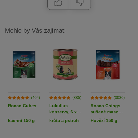
Mohlo by Vás zajímat:
(404)
(885)
(3030)
Rocco Cubes
Lukullus
Rocco Chings
B
konzervy, 6 x
sušené maso
v
800 g - 5 + 1
pro psy
R
kachní 150 g
krůta a pstruh
Hovězí 150 g
k
zdarma!
k
g