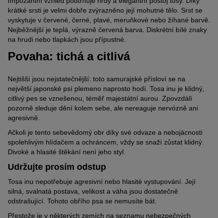
Impozantní vzhled podtrhuje hrdý a elegantní postoj tosy. Díky
krátké srsti je velmi dobře zvýrazněno její mohutné tělo. Srst se
vyskytuje v červené, černé, plavé, meruňkové nebo žíhané barvě.
Nejběžnější je teplá, výrazně červená barva. Diskrétní bílé znaky
na hrudi nebo tlapkách jsou přípustné.
Povaha: tichá a citlivá
Nejtišší jsou nejstatečnější: toto samurajské přísloví se na
největší japonské psí plemeno naprosto hodí. Tosa inu je klidný,
citlivý pes se vznešenou, téměř majestátní aurou. Zpovzdálí
pozorně sleduje dění kolem sebe, ale nereaguje nervózně ani
agresivně.
Ačkoli je tento sebevědomý obr díky své odvaze a nebojácnosti
spolehlivým hlídačem a ochráncem, vždy se snaží zůstat klidný.
Divoké a hlasité štěkání není jeho styl.
Udržujte prosím odstup
Tosa inu nepotřebuje agresivní nebo hlasité vystupování. Její
silná, svalnatá postava, velikost a váha jsou dostatečně
odstrašující. Tohoto obřího psa se nemusíte bát.
Přestože je v některých zemích na seznamu nebezpečných