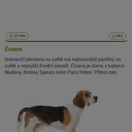
11 min
503
Čivava
Nejmenší plemeno na světě má nejslavnější páníčky na
světě a nejvyšší životní úroveň. Čivava je doma v kabelce
Madony, Britney Spears nebo Paris Hilton. Přitom toto
mexické plemeno je víc než jen luxusní psí společník.