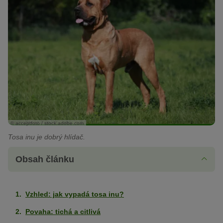
© acceptfoto / stock.adobe.com
Tosa inu je dobrý hlídač.
Obsah článku
Vzhled: jak vypadá tosa inu?
Povaha: tichá a citlivá