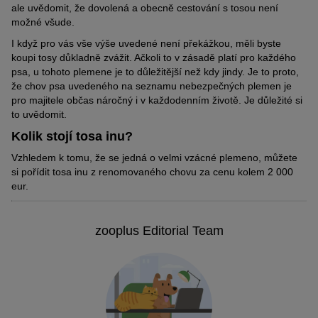
ale uvědomit, že dovolená a obecně cestování s tosou není
sumo a své protivníky sráželi k zemi výhradně nohama a tělem.
Je důležité, aby měla tosa neustále k dispozici čerstvou pitnou
možné všude.
Agresivní chování jako vrčení nebo kousání vedlo již tehdy k
vodu. Kvůli svým velkým pyskům hodně slintá a z tlamy jí visí
diskvalifikaci. Psí zápasy v Japonsku se dodnes řídí těmito
dlouhé provazce slin, zejména při jídle. Proto je třeba misku s
I když pro vás vše výše uvedené není překážkou, měli byste
zvláštními rituály a pravidly.
vodou několikrát denně vypláchnout a naplnit čerstvou vodou.
koupi tosy důkladně zvážit. Ačkoli to v zásadě platí pro každého
Jinak se mohou ve vodě snadno množit bakterie.
psa, u tohoto plemene je to důležitější než kdy jindy. Je to proto,
Sumo inu, bojový pes tosa nebo japonský
že chov psa uvedeného na seznamu nebezpečných plemen je
mastif
pro majitele občas náročný i v každodenním životě. Je důležité si
FCI uznala nově vzniklé plemeno poprvé v roce 1964, ale jeho
to uvědomit.
standard se v některých bodech lišil od standardu japonského
Kolik stojí tosa inu?
klubu chovatelů. Japonský standard definuje především
povahové vlastnosti, které předurčují tosu k použití v psích
Vzhledem k tomu, že se jedná o velmi vzácné plemeno, můžete
zápasech. Standard FCI jde do větších podrobností a zaměřuje
si pořídit tosa inu z renomovaného chovu za cenu kolem 2 000
se nejen na bojové schopnosti, ale také na vizuální faktory.
eur.
Jméno plemene tosa inu, které v překladu znamená jednoduše
„pes z Tosy“, bylo převzato z japonského léna Tosa-han. V této
zooplus Editorial Team
oblasti proběhly první pokusy o chov. Plemeno je však známé
také jako japonský mastif, sumo inu nebo bojový pes tosa.