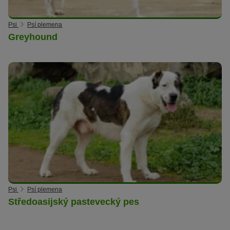
Psi
Psí plemena
Greyhound
Psi
Psí plemena
Středoasijský pastevecký pes