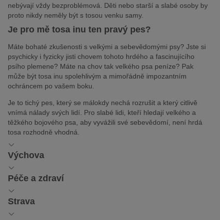
nebývají vždy bezproblémová. Děti nebo starší a slabé osoby by
proto nikdy neměly být s tosou venku samy.
Je pro mě tosa inu ten pravý pes?
Máte bohaté zkušenosti s velkými a sebevědomými psy? Jste si
psychicky i fyzicky jisti chovem tohoto hrdého a fascinujícího
psího plemene? Máte na chov tak velkého psa peníze? Pak
může být tosa inu spolehlivým a mimořádně impozantním
ochráncem po vašem boku.
Je to tichý pes, který se málokdy nechá rozrušit a který citlivě
vnímá nálady svých lidí. Pro slabé lidi, kteří hledají velkého a
těžkého bojového psa, aby vyvážili své sebevědomí, není hrdá
tosa rozhodně vhodná.
Výchova
Výchova: dobrá socializace je
Péče a zdraví
nutností
Péče a zdraví: odolná a nenáročná
Strava
na péči
Ale i když dokážete svého těžkého molossa fyzicky zvládnout,
intenzivní socializace a důsledný výcvik tosy jsou nezbytné.