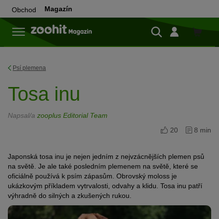
Magazín
Obchod
Do
obchod
Psí plemena
Tosa inu
Napsal/a
zooplus Editorial Team
20
8 min
Japonská tosa inu je nejen jedním z nejvzácnějších plemen psů
na světě. Je ale také posledním plemenem na světě, které se
oficiálně používá k psím zápasům. Obrovský moloss je
ukázkovým příkladem vytrvalosti, odvahy a klidu. Tosa inu patří
výhradně do silných a zkušených rukou.