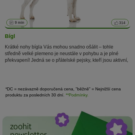
9 min
314
Bígl
Krátké nohy bígla Vás mohou snadno ošálit – tohle
středně velké plemeno je neustále v pohybu a je plné
překvapení! Jedná se o přátelské pejsky, kteří jsou aktivní,
velmi chytří a jen tak je něco nevyděsí.
*DC = nezávazně doporučená cena, "běžně" = Nejnižší cena
produktu za posledních 30 dní.
**Podmínky.