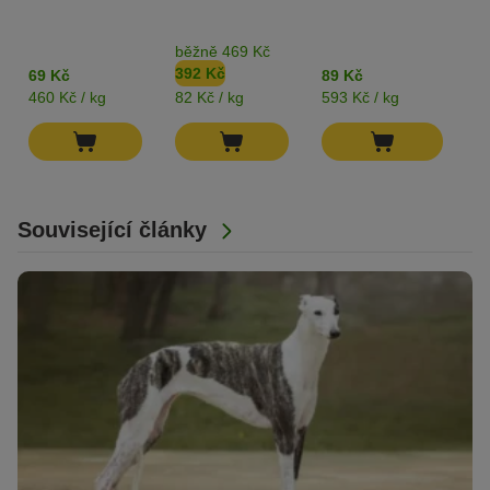
je
běžně 469 Kč
K
392 Kč
1
69 Kč
89 Kč
460 Kč / kg
82 Kč / kg
593 Kč / kg
39
Související články