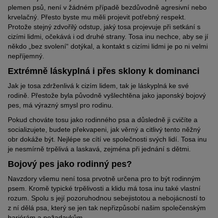
plemen psů, není v žádném případě bezdůvodně agresivní nebo
krvelačný. Přesto byste mu měli projevit potřebný respekt.
Protože stejný zdvořilý odstup, jaký tosa projevuje při setkání s
cizími lidmi, očekává i od druhé strany. Tosa inu nechce, aby se jí
někdo „bez svolení“ dotýkal, a kontakt s cizími lidmi je po ni velmi
nepříjemný.
Extrémně láskyplná i přes sklony k dominanci
Jak je tosa zdrženlivá k cizím lidem, tak je láskyplná ke své
rodině. Přestože byla původně vyšlechtěna jako japonský bojový
pes, má výrazný smysl pro rodinu.
Pokud chováte tosu jako rodinného psa a důsledně ji cvičíte a
socializujete, budete překvapeni, jak věrný a citlivý tento něžný
obr dokáže být. Nejlépe se cítí ve společnosti svých lidí. Tosa inu
je nesmírně trpělivá a laskavá, zejména při jednání s dětmi.
Bojový pes jako rodinný pes?
Navzdory všemu není tosa prvotně určena pro to být rodinným
psem. Kromě typické trpělivosti a klidu má tosa inu také vlastní
rozum. Spolu s její pozoruhodnou sebejistotou a nebojácností to
z ní dělá psa, který se jen tak nepřizpůsobí našim společenským
bariérám a požadavkům.