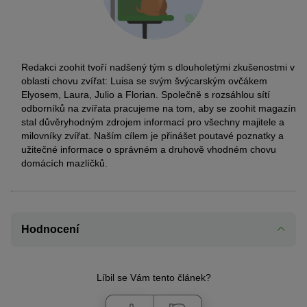
Redakci zoohit tvoří nadšený tým s dlouholetými zkušenostmi v
oblasti chovu zvířat: Luisa se svým švýcarským ovčákem
Elyosem, Laura, Julio a Florian. Společně s rozsáhlou sítí
odborníků na zvířata pracujeme na tom, aby se zoohit magazín
stal důvěryhodným zdrojem informací pro všechny majitele a
milovníky zvířat. Naším cílem je přinášet poutavé poznatky a
užitečné informace o správném a druhově vhodném chovu
domácích mazlíčků.
Hodnocení
Líbil se Vám tento článek?