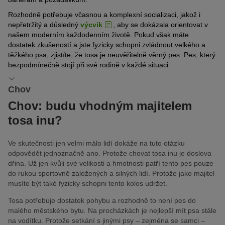
Rozhodně potřebuje včasnou a komplexní socializaci, jakož i
nepřetržitý a důsledný
výcvik
, aby se dokázala orientovat v
našem moderním každodenním životě. Pokud však máte
dostatek zkušeností a jste fyzicky schopni zvládnout velkého a
těžkého psa, zjistíte, že tosa je neuvěřitelně věrný pes. Pes, který
bezpodmínečně stojí při své rodině v každé situaci.
Chov
Chov: budu vhodným majitelem
tosa inu?
Ve skutečnosti jen velmi málo lidí dokáže na tuto otázku
odpovědět jednoznačně ano. Protože chovat tosa inu je doslova
dřina. Už jen kvůli své velikosti a hmotnosti patří tento pes pouze
do rukou sportovně založených a silných lidí. Protože jako majitel
musíte být také fyzicky schopni tento kolos udržet.
Tosa potřebuje dostatek pohybu a rozhodně to není pes do
malého městského bytu. Na procházkách je nejlepší mít psa stále
na vodítku. Protože setkání s jinými psy – zejména se samci –