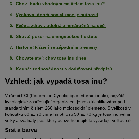
Chov: budu vhodným majitelem tosa inu?
Výchova: dobrá socializace je nutností
Péče a zdraví: odolná a nenáročná na péči
Strava: pozor na energetickou hustotu
Historie: křížení se západními plemeny
Chovatelství: chov tosa inu dnes
Koupě: zodpovědnost a dodržování předpisů
Vzhled: jak vypadá tosa inu?
V rámci FCI (Fédération Cynologique Internationale), největší
kynologické zastřešující organizace, je tosa klasifikována pod
standardním číslem 260 jako molossoidní plemeno. S velikostí v
kohoutku 60 až 70 cm a hmotností 50 až 70 kg je tosa inu velmi
velký a svalnatý pes, který od svého majitele vyžaduje velkou sílu.
Srst a barva