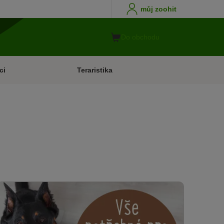
můj zoohit
Do obchodu
ci
Teraristika