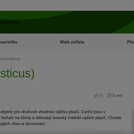
varistika
Malá zvířata
Ptá
 domesticus)
sticus)
5
5 min
nezbytný pro druhově vhodnou výživu plazů. Cvrčci jsou v
 bohatí na živiny a stimulují lovecký instinkt vašich plazů. Chcete
 jejich chov a zkrmování.