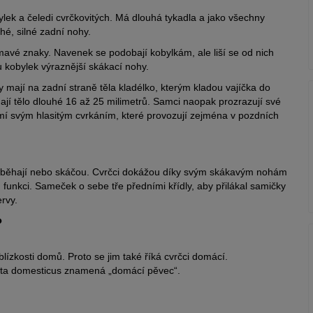
ylek a čeledi cvrčkovitých. Má dlouhá tykadla a jako všechny
hé, silné zadní nohy.
mavé znaky. Navenek se podobají kobylkám, ale liší se od nich
u kobylek výraznější skákací nohy.
y mají na zadní straně těla kladélko, kterým kladou vajíčka do
mají tělo dlouhé 16 až 25 milimetrů. Samci naopak prozrazují své
ámí svým hlasitým cvrkáním, které provozují zejména v pozdních
aději běhají nebo skáčou. Cvrčci dokážou díky svým skákavým nohám
u funkci. Sameček o sebe tře předními křídly, aby přilákal samičky
ervy.
?
 blízkosti domů. Proto se jim také říká cvrčci domácí.
eta domesticus znamená „domácí pěvec“.