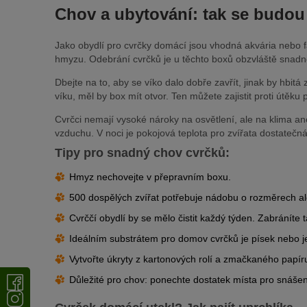
Chov a ubytování: tak se budou 
Jako obydlí pro cvrčky domácí jsou vhodná akvária nebo f
hmyzu. Odebrání cvrčků je u těchto boxů obzvláště snadn
Dbejte na to, aby se víko dalo dobře zavřít, jinak by hbitá
víku, měl by box mít otvor. Ten můžete zajistit proti útěku
Cvrčci nemají vysoké nároky na osvětlení, ale na klima ano
vzduchu. V noci je pokojová teplota pro zvířata dostatečná
Tipy pro snadný chov cvrčků:
Hmyz nechovejte v přepravním boxu.
500 dospělých zvířat potřebuje nádobu o rozměrech a
Cvrččí obydlí by se mělo čistit každý týden. Zabráníte
Ideálním substrátem pro domov cvrčků je písek nebo 
Vytvořte úkryty z kartonových rolí a zmačkaného pap
Důležité pro chov: ponechte dostatek místa pro snášen