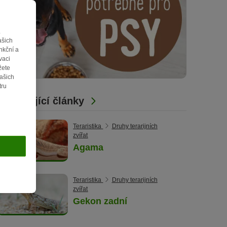
.
ašich
nkční a
vaci
žete
vašich
tru
Související články
Teraristika
Druhy terarijních
zvířat
Agama
Teraristika
Druhy terarijních
zvířat
Gekon zadní