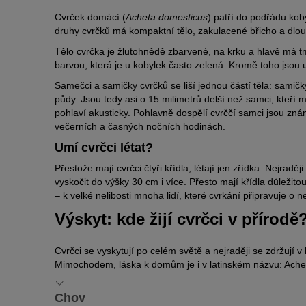
Cvrček domácí (
Acheta domesticus
) patří do podřádu kob
druhy cvrčků má kompaktní tělo, zakulacené břicho a dlou
Tělo cvrčka je žlutohnědě zbarvené, na krku a hlavě má t
barvou, která je u kobylek často zelená. Kromě toho jsou 
Samečci a samičky cvrčků se liší jednou částí těla: samičk
půdy. Jsou tedy asi o 15 milimetrů delší než samci, kteří 
pohlaví akusticky. Pohlavně dospělí cvrččí samci jsou zn
večerních a časných nočních hodinách.
Umí cvrčci létat?
Přestože mají cvrčci čtyři křídla, létají jen zřídka. Nejr
vyskočit do výšky 30 cm i více. Přesto mají křídla důležito
– k velké nelibosti mnoha lidí, které cvrkání připravuje o n
Výskyt: kde žijí cvrčci v přírodě
Cvrčci se vyskytují po celém světě a nejraději se zdržují v
Mimochodem, láska k domům je i v latinském názvu: Ach
Chov