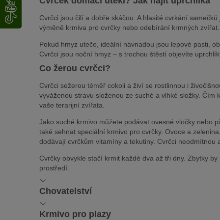
Cvrček domácí utekl? Jak najít uprchlíka
Cvrčci jsou čilí a dobře skáčou. A hlasité cvrkání samečků 
výměně krmiva pro cvrčky nebo odebírání krmných zvířat.
Pokud hmyz uteče, ideální návnadou jsou lepové pasti, ob
Cvrčci jsou noční hmyz – s trochou štěstí objevíte uprchl
Co žerou cvrčci?
Cvrčci sežerou téměř cokoli a živí se rostlinnou i živočiš
vyváženou stravu složenou ze suché a vlhké složky. Čím kval
vaše terarijní zvířata.
Jako suché krmivo můžete podávat ovesné vločky nebo pš
také sehnat speciální krmivo pro cvrčky. Ovoce a zelenina,
dodávají cvrčkům vitamíny a tekutiny. Cvrčci neodmítnou an
Cvrčky obvykle stačí krmit každé dva až tři dny. Zbytky by 
prostředí.
Chovatelství
Chov cvrčků: co je dobré vědět
Krmivo pro plazy