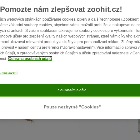
Pomozte nám zlepšovat zoohit.cz!
ich webových stránkách používáme cookies, pixely a další technologie („cookies“)
áme základní soubory cookies, abychom vám umožnili prohlížet a nakupovat na n
ch stránkách. S vaším souhlasem aktivujeme soubory cookies pro výkonnostní, fu
ingové účely pro zlepšení kvality našich webových stránek, které vám díky této akti
moci ukazovat relevantní produkty a služby a pro personalizaci reklam. Změny mů
i provést v našem centru preferencí ("Upravit nastavení"). Více informací o správci 
ch údajů, o zpracovávaných osobních údajích a účelu zpracování naleznete v Cen
encí
Ochrana osobních údajů
t nastavení
Souhlasím a dále
Pouze nezbytné "Cookies"