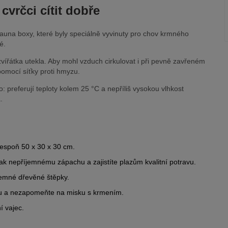
cvrčci cítit dobře
auna boxy, které byly speciálně vyvinuty pro chov krmného
é.
 zvířátka utekla. Aby mohl vzduch cirkulovat i při pevně zavřeném
 pomocí síťky proti hmyzu.
: preferují teploty kolem 25 °C a nepříliš vysokou vlhkost
.
lespoň 50 x 30 x 30 cm.
 tak nepříjemnému zápachu a zajistíte plazům kvalitní potravu.
jemné dřevěné štěpky.
íru a nezapomeňte na misku s krmením.
í vajec.