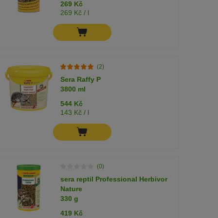
269 Kč
269 Kč / l
(2)
Sera Raffy P
3800 ml
544 Kč
143 Kč / l
(0)
sera reptil Professional Herbivor
Nature
330 g
419 Kč