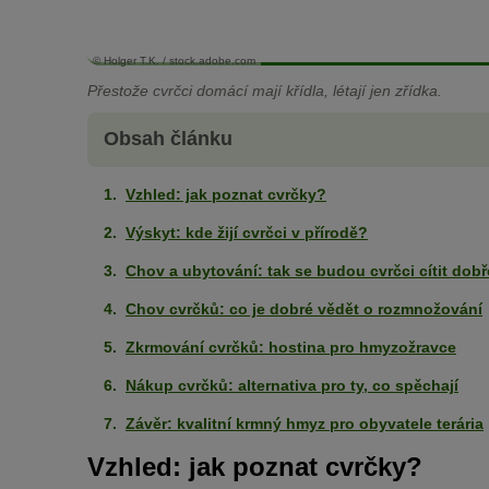
© Holger T.K. / stock.adobe.com
Přestože cvrčci domácí mají křídla, létají jen zřídka.
Obsah článku
Vzhled: jak poznat cvrčky?
Výskyt: kde žijí cvrčci v přírodě?
Chov a ubytování: tak se budou cvrčci cítit dobř
Chov cvrčků: co je dobré vědět o rozmnožování
Zkrmování cvrčků: hostina pro hmyzožravce
Nákup cvrčků: alternativa pro ty, co spěchají
Závěr: kvalitní krmný hmyz pro obyvatele terária
Vzhled: jak poznat cvrčky?