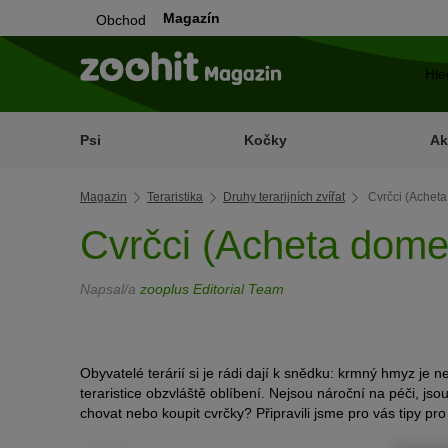
Magazín
Obchod
Psi
Kočky
Ak
Magazin
Teraristika
Druhy terarijních zvířat
Cvrčci (Acheta
Cvrčci (Acheta dome
Napsal/a
zooplus Editorial Team
Obyvatelé terárií si je rádi dají k snědku: krmný hmyz je 
teraristice obzvláště oblíbení. Nejsou nároční na péči, jsou
chovat nebo koupit cvrčky? Připravili jsme pro vás tipy pro