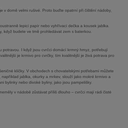
je v domě velmi rušivé. Proto buďte opatrní při čištění nádoby,
oustranně lepicí papír nebo vyhřívací dečka a kousek jablka.
íky, když budete ve tmě prohledávat zem s baterkou.
nou potravou. I když jsou cvrčci domácí krmný hmyz, potřebují
itnější je krmivo pro cvrčky, tím kvalitnější je živá potrava pro
eničné klíčky. V obchodech s chovatelskými potřebami můžete
 například jablka, okurky a mrkev, slouží jako mokré krmivo a
i bylinky nebo divoké byliny, jako jsou pampelišky.
neměly v nádobě zůstávat příliš dlouho – cvrčci mají rádi čisté
 o rozmnožování