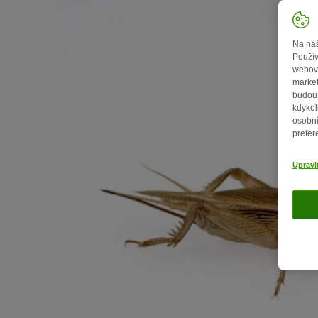
Na naš
Použív
webový
market
budou 
kdykol
osobní
prefer
Upravi