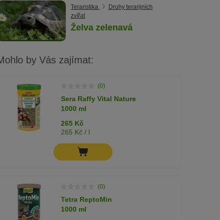
Teraristika
Druhy terarijních
zvířat
Želva zelenavá
Mohlo by Vás zajímat:
(0)
Sera Raffy Vital Nature
1000 ml
265 Kč
265 Kč / l
(0)
Tetra ReptoMin
1000 ml