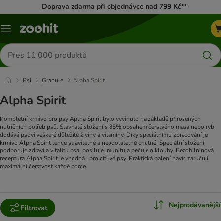
Doprava zdarma při objednávce nad 799 Kč**
Menu
Hledat
produkty
Psi
Granule
Alpha Spirit
Alpha Spirit
Kompletní krmivo pro psy Aplha Spirit bylo vyvinuto na základě přirozených
nutričních potřeb psů. Šťavnaté složení s 85% obsahem čerstvého masa nebo ryb
dodává psovi veškeré důležité živiny a vitamíny. Díky speciálnímu zpracování je
krmivo Alpha Spirit lehce stravitelné a neodolatelně chutné. Speciální složení
podporuje zdraví a vitalitu psa, posiluje imunitu a pečuje o klouby. Bezobilninová
receptura Alpha Spirit je vhodná i pro citlivé psy. Praktická balení navíc zaručují
maximální čerstvost každé porce.
Nejprodávanější
Filtrovat