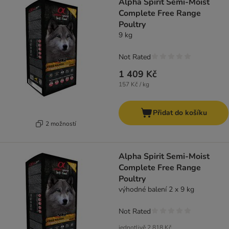
Alpha Spirit Semi-Moist
Complete Free Range
Poultry
9 kg
Not Rated
1 409 Kč
157 Kč / kg
Přidat do košíku
2 možností
Alpha Spirit Semi-Moist
Complete Free Range
Poultry
výhodné balení 2 x 9 kg
Not Rated
jednotlivě
2 818 Kč