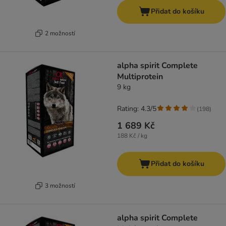
Přidat do košíku
2 možností
alpha spirit Complete
Multiprotein
9 kg
Rating: 4.3/5
(
198
)
1 689 Kč
188 Kč / kg
Přidat do košíku
3 možností
alpha spirit Complete