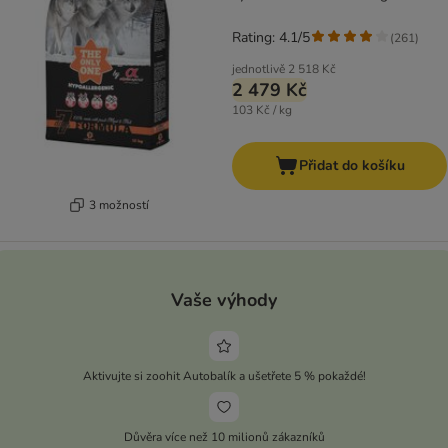
Rating: 4.1/5
(
261
)
jednotlivě
2 518 Kč
2 479 Kč
103 Kč / kg
Přidat do košíku
3 možností
Vaše výhody
Aktivujte si zoohit Autobalík a ušetřete 5 % pokaždé!
Důvěra více než 10 milionů zákazníků