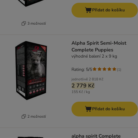
Přidat do košíku
3 možností
Alpha Spirit Semi-Moist
Complete Puppies
výhodné balení 2 x 9 kg
Rating: 5/5
(
1
)
jednotlivě
2 818 Kč
2 779 Kč
155 Kč / kg
Přidat do košíku
2 možností
alpha spirit Complete