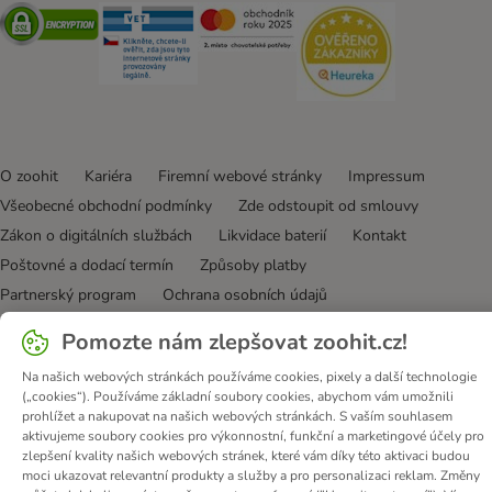
Security
Security
Security
Security
O zoohit
Kariéra
Firemní webové stránky
Impressum
Všeobecné obchodní podmínky
Zde odstoupit od smlouvy
Zákon o digitálních službách
Likvidace baterií
Kontakt
Poštovné a dodací termín
Způsoby platby
Partnerský program
Ochrana osobních údajů
Ochrana osobních údajů
Prohlášení o přístupnosti
Pomozte nám zlepšovat zoohit.cz!
© zooplus SE
2026
Na našich webových stránkách používáme cookies, pixely a další technologie
(„cookies“). Používáme základní soubory cookies, abychom vám umožnili
prohlížet a nakupovat na našich webových stránkách. S vaším souhlasem
aktivujeme soubory cookies pro výkonnostní, funkční a marketingové účely pro
zlepšení kvality našich webových stránek, které vám díky této aktivaci budou
moci ukazovat relevantní produkty a služby a pro personalizaci reklam. Změny