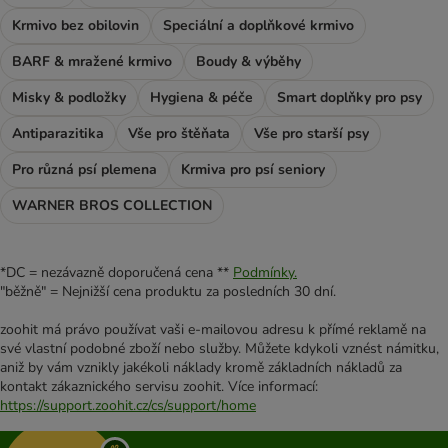
Krmivo bez obilovin
Speciální a doplňkové krmivo
BARF & mražené krmivo
Boudy & výběhy
Misky & podložky
Hygiena & péče
Smart doplňky pro psy
Antiparazitika
Vše pro štěňata
Vše pro starší psy
Pro různá psí plemena
Krmiva pro psí seniory
WARNER BROS COLLECTION
*DC = nezávazně doporučená cena **
Podmínky.
"běžně" = Nejnižší cena produktu za posledních 30 dní.
zoohit má právo používat vaši e-mailovou adresu k přímé reklamě na
své vlastní podobné zboží nebo služby. Můžete kdykoli vznést námitku,
aniž by vám vznikly jakékoli náklady kromě základních nákladů za
kontakt zákaznického servisu zoohit. Více informací:
https://support.zoohit.cz/cs/support/home