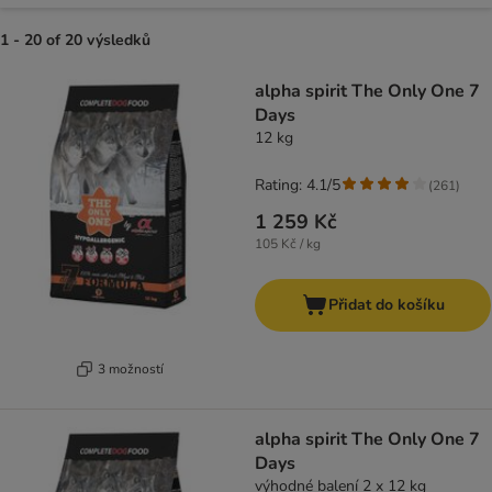
1 - 20 of 20 výsledků
product items have been changed
alpha spirit The Only One 7
Days
12 kg
Rating: 4.1/5
(
261
)
1 259 Kč
105 Kč / kg
Přidat do košíku
3 možností
alpha spirit The Only One 7
Days
výhodné balení 2 x 12 kg