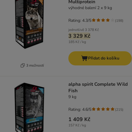
Multiprotein
výhodné balení 2 x 9 kg
Rating: 4.3/5
(
198
)
jednotlivě
3 378 Kč
3 329 Kč
185 Kč / kg
Přidat do košíku
3 možností
alpha spirit Complete Wild
Fish
9 kg
Rating: 4.6/5
(
215
)
1 409 Kč
157 Kč / kg