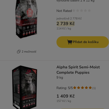
výhodné balení 2 x 12 kg
Not Rated
jednotlivě
2 778 Kč
2 739 Kč
114 Kč / kg
Přidat do košíku
2 možností
Alpha Spirit Semi-Moist
Complete Puppies
9 kg
Rating: 5/5
(
1
)
1 409 Kč
157 Kč / kg