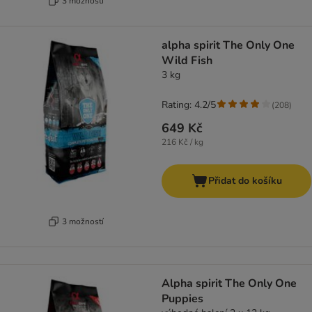
3 možností
alpha spirit The Only One
Wild Fish
3 kg
Rating: 4.2/5
(
208
)
649 Kč
216 Kč / kg
Přidat do košíku
3 možností
Alpha spirit The Only One
Puppies