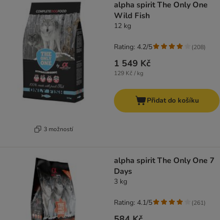
alpha spirit The Only One
Wild Fish
12 kg
Rating: 4.2/5
(
208
)
1 549 Kč
129 Kč / kg
Přidat do košíku
3 možností
alpha spirit The Only One 7
Days
3 kg
Rating: 4.1/5
(
261
)
584 Kč