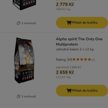
2 779 Kč
155 Kč / kg
Přidat do košíku
2 možností
Alpha spirit The Only One
Multiprotein
výhodné balení 2 x 12 kg
Rating: 5/5
(
1
)
jednotlivě
2 698 Kč
2 659 Kč
111 Kč / kg
Přidat do košíku
2 možností