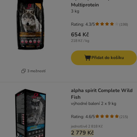
Multiprotein
3 kg
Rating: 4.3/5
(
198
)
654 Kč
218 Kč / kg
Přidat do košíku
3 možností
alpha spirit Complete Wild
Fish
výhodné balení 2 x 9 kg
Rating: 4.6/5
(
215
)
jednotlivě
2 818 Kč
2 779 Kč