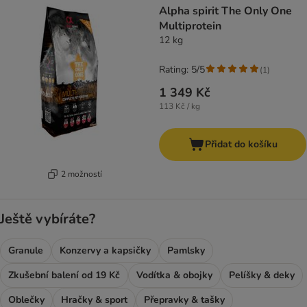
Alpha spirit The Only One
Multiprotein
12 kg
Rating: 5/5
(
1
)
1 349 Kč
113 Kč / kg
Přidat do košíku
2 možností
Ještě vybíráte?
Granule
Konzervy a kapsičky
Pamlsky
Zkušební balení od 19 Kč
Vodítka & obojky
Pelíšky & deky
Oblečky
Hračky & sport
Přepravky & tašky