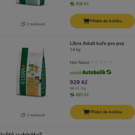
906 Kč
Přidat do košíku
2 možností
Libra Adult kuře pro psy
14 kg
Not Rated
929 Kč
66 Kč / kg
883 Kč
Přidat do košíku
2 možností
Ještě vybíráte?