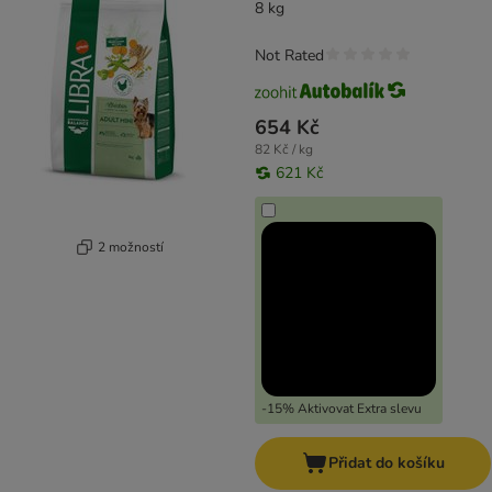
8 kg
Not Rated
654 Kč
82 Kč / kg
621 Kč
2 možností
-15% Aktivovat Extra slevu
Přidat do košíku