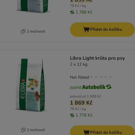
78 Kč / kg
1 766 Kč
Přidat do košíku
2 možností
Libra Light krůta pro psy
2 x 12 kg
Not Rated
jednotlivě
1 908 Kč
1 869 Kč
78 Kč / kg
1 776 Kč
2 možností
Přidat do košíku