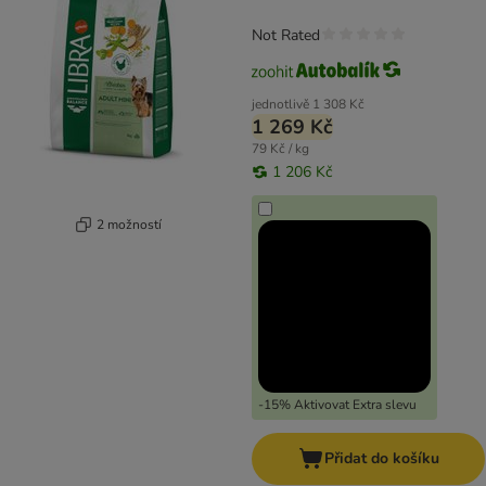
Not Rated
jednotlivě
1 308 Kč
1 269 Kč
79 Kč / kg
1 206 Kč
2 možností
-15% Aktivovat Extra slevu
Přidat do košíku