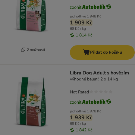
jednotlivě
1 948 Kč
1 909 Kč
68 Kč / kg
1 814 Kč
2 možností
Přidat do košíku
Libra Dog Adult s hovězím
výhodné balení: 2 x 14 kg
Not Rated
jednotlivě
1 978 Kč
1 939 Kč
69 Kč / kg
1 842 Kč