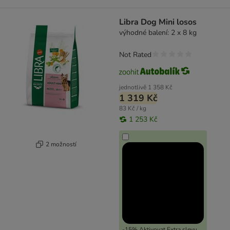
Libra Dog Mini losos
výhodné balení: 2 x 8 kg
Not Rated
jednotlivě
1 358 Kč
1 319 Kč
83 Kč / kg
1 253 Kč
2 možností
-15% Aktivovat Extra slevu