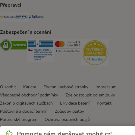
Přepravci
Česká pošta Shipping Method
PPL Shipping Method
Balíkovna Shipping Method
Zabezpečení a ocenění
Security
Security
Security
Security
O zoohit
Kariéra
Firemní webové stránky
Impressum
Všeobecné obchodní podmínky
Zde odstoupit od smlouvy
Zákon o digitálních službách
Likvidace baterií
Kontakt
Poštovné a dodací termín
Způsoby platby
Partnerský program
Ochrana osobních údajů
Ochrana osobních údajů
Prohlášení o přístupnosti
Pomozte nám zlepšovat zoohit.cz!