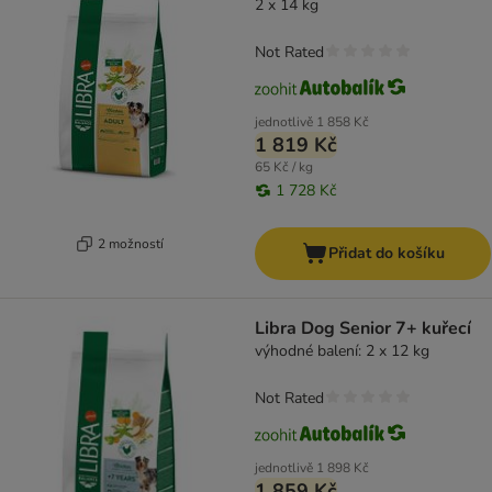
2 x 14 kg
Not Rated
jednotlivě
1 858 Kč
1 819 Kč
65 Kč / kg
1 728 Kč
2 možností
Přidat do košíku
Libra Dog Senior 7+ kuřecí
výhodné balení: 2 x 12 kg
Not Rated
jednotlivě
1 898 Kč
1 859 Kč