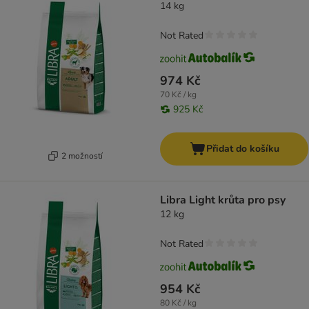
14 kg
Not Rated
974 Kč
70 Kč / kg
925 Kč
Přidat do košíku
2 možností
Libra Light krůta pro psy
12 kg
Not Rated
954 Kč
80 Kč / kg