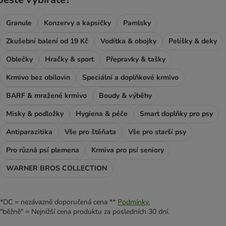
Granule
Konzervy a kapsičky
Pamlsky
Zkušební balení od 19 Kč
Vodítka & obojky
Pelíšky & deky
Oblečky
Hračky & sport
Přepravky & tašky
Krmivo bez obilovin
Speciální a doplňkové krmivo
BARF & mražené krmivo
Boudy & výběhy
Misky & podložky
Hygiena & péče
Smart doplňky pro psy
Antiparazitika
Vše pro štěňata
Vše pro starší psy
Pro různá psí plemena
Krmiva pro psí seniory
WARNER BROS COLLECTION
*DC = nezávazně doporučená cena **
Podmínky.
"běžně" = Nejnižší cena produktu za posledních 30 dní.