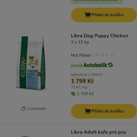
Přidat do košíku
Libra Dog Puppy Chicken
2 x 12 kg
Not Rated
jednotlivě
1 838 Kč
1 799 Kč
75 Kč / kg
1 709 Kč
2 možností
Přidat do košíku
Libra Adult kuře pro psy