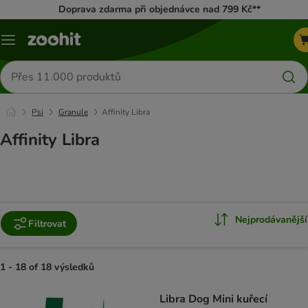
Doprava zdarma při objednávce nad 799 Kč**
Menu
Hledat
produkty
Psi
Granule
Affinity Libra
Affinity Libra
Nejprodávanější
Filtrovat
1 - 18 of 18 výsledků
product items have been changed
Libra Dog Mini kuřecí