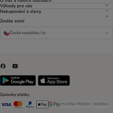
O nás a našich službách
Výhody pro vás
Nakupování a slevy
Zvolte zemi
Česká republika / cs
Způsoby platby
PLATBA PŘEDEM
DOBÍRKA
PLATBA PŘEDEM Payment Met
DOBÍRKA Pa
Visa Payment Method
Mastercard Payment Method
PayPal Payment Method
Apple pay Payment Method
GooglePay Payment Method