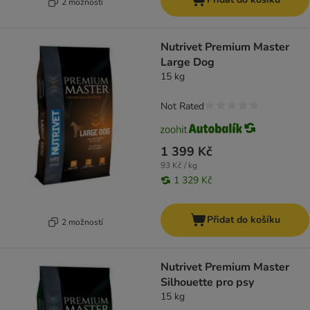
2 možností
Nutrivet Premium Master
Large Dog
15 kg
Not Rated
1 399 Kč
93 Kč / kg
1 329 Kč
Přidat do košíku
2 možností
Nutrivet Premium Master
Silhouette pro psy
15 kg