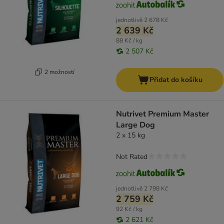
jednotlivě
2 678 Kč
2 639 Kč
88 Kč / kg
2 507 Kč
2 možností
Přidat do košíku
Nutrivet Premium Master
Large Dog
2 x 15 kg
Not Rated
jednotlivě
2 798 Kč
2 759 Kč
92 Kč / kg
2 621 Kč