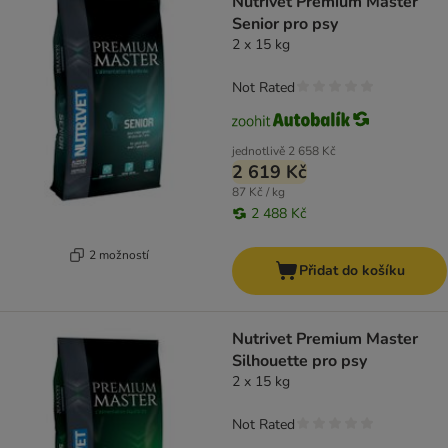
Nutrivet Premium Master
Senior pro psy
2 x 15 kg
Not Rated
jednotlivě
2 658 Kč
2 619 Kč
87 Kč / kg
2 488 Kč
2 možností
Přidat do košíku
Nutrivet Premium Master
Silhouette pro psy
2 x 15 kg
Not Rated