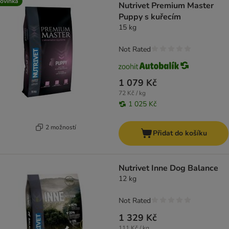
ovinka
Nutrivet Premium Master
Puppy s kuřecím
15 kg
Not Rated
1 079 Kč
72 Kč / kg
1 025 Kč
2 možností
Přidat do košíku
Nutrivet Inne Dog Balance
12 kg
Not Rated
1 329 Kč
111 Kč / kg