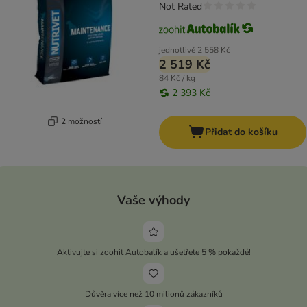
Not Rated
jednotlivě
2 558 Kč
2 519 Kč
84 Kč / kg
2 393 Kč
2 možností
Přidat do košíku
Vaše výhody
Aktivujte si zoohit Autobalík a ušetřete 5 % pokaždé!
Důvěra více než 10 milionů zákazníků