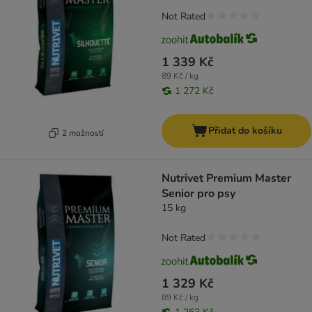
Not Rated
1 339 Kč
89 Kč / kg
1 272 Kč
Přidat do košíku
2 možností
Nutrivet Premium Master
Senior pro psy
15 kg
Not Rated
1 329 Kč
89 Kč / kg