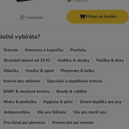
1 263 Kč
Přidat do košíku
2 možností
Ještě vybíráte?
Granule
Konzervy a kapsičky
Pamlsky
Zkušební balení od 19 Kč
Vodítka & obojky
Pelíšky & deky
Oblečky
Hračky & sport
Přepravky & tašky
Krmivo bez obilovin
Speciální a doplňkové krmivo
BARF & mražené krmivo
Boudy & výběhy
Misky & podložky
Hygiena & péče
Smart doplňky pro psy
Antiparazitika
Vše pro štěňata
Vše pro starší psy
Pro různá psí plemena
Krmiva pro psí seniory