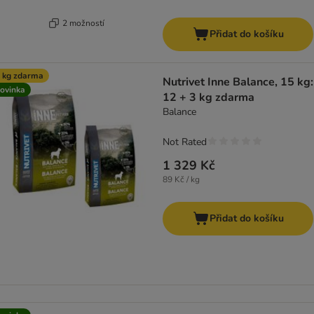
2 možností
Přidat do košíku
 kg zdarma
Nutrivet Inne Balance, 15 kg:
ovinka
12 + 3 kg zdarma
Balance
Not Rated
1 329 Kč
89 Kč / kg
Přidat do košíku