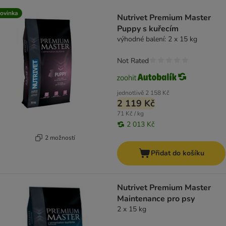
product items have been changed
ovinka
Nutrivet Premium Master
Puppy s kuřecím
výhodné balení: 2 x 15 kg
Not Rated
jednotlivě
2 158 Kč
2 119 Kč
71 Kč / kg
2 013 Kč
2 možností
Přidat do košíku
Nutrivet Premium Master
Maintenance pro psy
2 x 15 kg