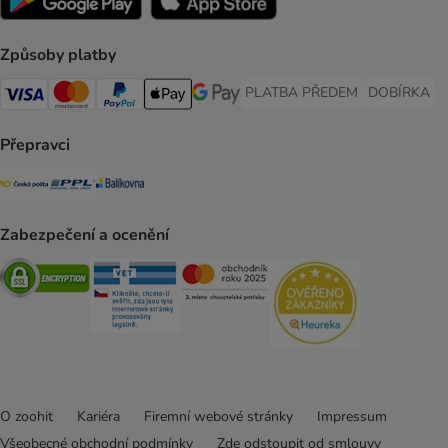
Způsoby platby
PLATBA PŘEDEM
DOBÍRKA
PLATBA PŘEDEM Payment Met
DOBÍRKA Pa
Visa Payment Method
Mastercard Payment Method
PayPal Payment Method
Apple pay Payment Method
GooglePay Payment Method
Přepravci
Česká pošta Shipping Method
PPL Shipping Method
Balíkovna Shipping Method
Zabezpečení a ocenění
Security
Security
Security
Security
O zoohit
Kariéra
Firemní webové stránky
Impressum
Všeobecné obchodní podmínky
Zde odstoupit od smlouvy