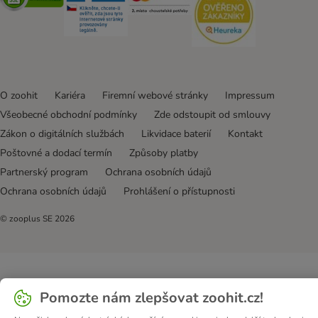
O zoohit
Kariéra
Firemní webové stránky
Impressum
Všeobecné obchodní podmínky
Zde odstoupit od smlouvy
Zákon o digitálních službách
Likvidace baterií
Kontakt
Poštovné a dodací termín
Způsoby platby
Partnerský program
Ochrana osobních údajů
Ochrana osobních údajů
Prohlášení o přístupnosti
© zooplus SE
2026
Pomozte nám zlepšovat zoohit.cz!