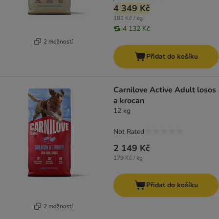
4 349 Kč
181 Kč / kg
4 132 Kč
2 možností
Přidat do košíku
Carnilove Active Adult losos
a krocan
12 kg
Not Rated
2 149 Kč
179 Kč / kg
Přidat do košíku
2 možností