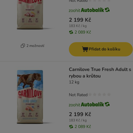
Not Rated
2 199 Kč
183 Kč / kg
2 089 Kč
2 možností
Přidat do košíku
Carnilove True Fresh Adult s
rybou a krůtou
12 kg
Not Rated
2 199 Kč
183 Kč / kg
2 089 Kč