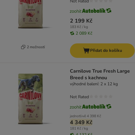
Not Rated
2 199 Kč
183 Kč / kg
2 089 Kč
2 možností
Přidat do košíku
Carnilove True Fresh Large
Breed s kachnou
výhodné balení: 2 x 12 kg
Not Rated
jednotlivě
4 398 Kč
4 349 Kč
181 Kč / kg
4 132 Kč