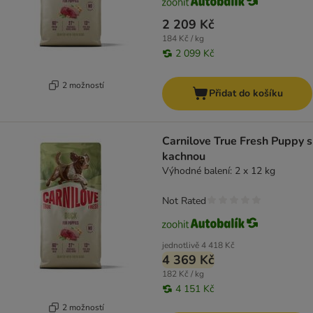
2 209 Kč
184 Kč / kg
2 099 Kč
2 možností
Přidat do košíku
Carnilove True Fresh Puppy s
kachnou
Výhodné balení: 2 x 12 kg
Not Rated
jednotlivě
4 418 Kč
4 369 Kč
182 Kč / kg
4 151 Kč
2 možností