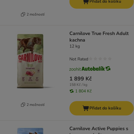
Přidat do košíku
2 možností
Carnilove True Fresh Adult
kachna
12 kg
Not Rated
1 899 Kč
158 Kč / kg
1 804 Kč
2 možností
Přidat do košíku
Carnilove Active Puppies s