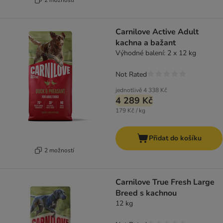
Carnilove Active Adult
kachna a bažant
Výhodné balení: 2 x 12 kg
Not Rated
jednotlivě
4 338 Kč
4 289 Kč
179 Kč / kg
Přidat do košíku
2 možností
Carnilove True Fresh Large
Breed s kachnou
12 kg