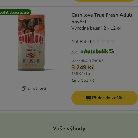
oohit doporučuje
Carnilove True Fresh Adult
hovězí
Výhodné balení: 2 x 12 kg
Not Rated
jednotlivě
3 798 Kč
3 749 Kč
156 Kč / kg
3 562 Kč
2 možností
Přidat do košíku
Vaše výhody