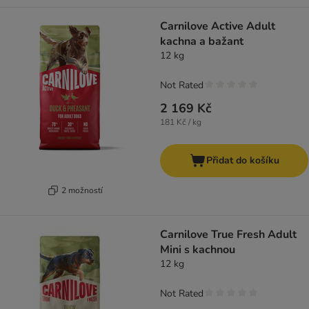
Carnilove Active Adult
kachna a bažant
12 kg
Not Rated
2 169 Kč
181 Kč / kg
Přidat do košíku
2 možností
Carnilove True Fresh Adult
Mini s kachnou
12 kg
Not Rated