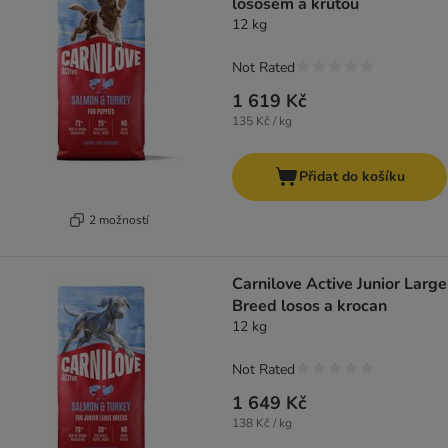
lososem a krůtou
12 kg
Not Rated
1 619 Kč
135 Kč / kg
Přidat do košíku
2 možností
Carnilove Active Junior Large
Breed losos a krocan
12 kg
Not Rated
1 649 Kč
138 Kč / kg