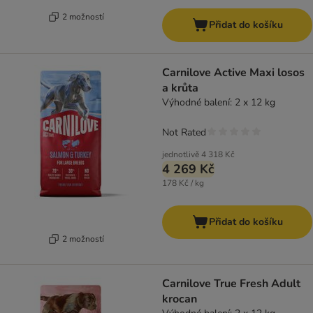
2 možností
Přidat do košíku
Carnilove Active Maxi losos
a krůta
Výhodné balení: 2 x 12 kg
Not Rated
jednotlivě
4 318 Kč
4 269 Kč
178 Kč / kg
Přidat do košíku
2 možností
Carnilove True Fresh Adult
krocan