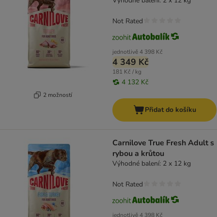
Výhodné balení: 2 x 12 kg
Not Rated
jednotlivě
4 398 Kč
4 349 Kč
181 Kč / kg
4 132 Kč
2 možností
Přidat do košíku
Carnilove True Fresh Adult s
rybou a krůtou
Výhodné balení: 2 x 12 kg
Not Rated
jednotlivě
4 398 Kč