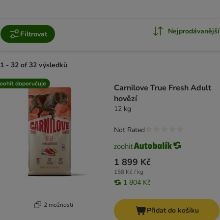
Nejprodávanější
Filtrovat
1 - 32 of 32 výsledků
product items have been changed
oohit doporučuje
Carnilove True Fresh Adult
hovězí
12 kg
Not Rated
1 899 Kč
158 Kč / kg
1 804 Kč
2 možností
Přidat do košíku