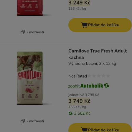
3 249 Kč
136 Kč / kg
Přidat do košíku
2 možností
Carnilove True Fresh Adult
kachna
Výhodné balení: 2 x 12 kg
Not Rated
jednotlivě
3 798 Kč
3 749 Kč
156 Kč / kg
3 562 Kč
2 možností
Přidat do košíku