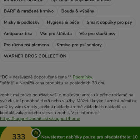
BARF & mražené krmivo
Boudy & výběhy
Misky & podložky
Hygiena & péče
Smart doplňky pro psy
Antiparazitika
Vše pro štěňata
Vše pro starší psy
Pro různá psí plemena
Krmiva pro psí seniory
WARNER BROS COLLECTION
*DC = nezávazně doporučená cena **
Podmínky.
"běžně" = Nejnižší cena produktu za posledních 30 dní.
zoohit má právo používat vaši e-mailovou adresu k přímé reklamě na
své vlastní podobné zboží nebo služby. Můžete kdykoli vznést námitku,
aniž by vám vznikly jakékoli náklady kromě základních nákladů za
kontakt zákaznického servisu zoohit. Více informací:
https://support.zoohit.cz/cs/support/home
333
Newsletter: nabídky pouze pro předplatitele; 10