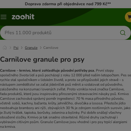
Doprava zdarma při objednávce nad 799 Kč**
Menu
Hledat
produkty
Psi
Granule
Carnilove
Carnilove granule pro psy
Carnilove
–
krmivo, které zohledňuje původní potřeby psa.
První stopy
společného života lidí a psů pocházejí z roku 12 000 před naším letopočtem. Pes se
rychle stal společníkem v lidském životě, a proto se přizpůsobil jejich stravě – s
nástupem zemědělství se začal jídelníček psů měnit a vzdalovat od původního,
založeného na konzumaci lovených zvířat.
Proto vznikla nová značka Carnilove,
řada produktů, které jsou inspirovány přirozenými stravovacími návyky psů. Krmivo
Carnilove zachovává správný poměr ingrediencí: 70 % masa přírodního původu,
včetně: sobů, kachny, bažanta, krůty, jehněčího, divočáka a lososa. Přestože jídlo
neobsahuje brambory ani rýži, zbývajících 30 % je zdrojem rostlinných surovin, jako
je žlutý hrášek, tapioka, borůvky, zelenina a bylinky.
Psi dobře snášejí všechny
obsažené složky. Krmivo je tak snadno stravitelné. Různé druhy zachutnají i
vybíravým citlivým psům. Granule Carnilove jsou vhodné i pro psy trpící alergiemi
na krmiva.