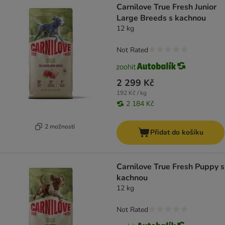
Carnilove True Fresh Junior
Large Breeds s kachnou
12 kg
Not Rated
2 299 Kč
192 Kč / kg
2 184 Kč
2 možností
Přidat do košíku
Carnilove True Fresh Puppy s
kachnou
12 kg
Not Rated