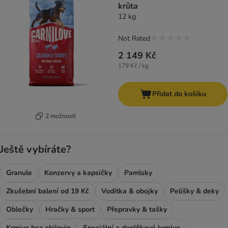
krůta
12 kg
Not Rated
2 149 Kč
179 Kč / kg
Přidat do košíku
2 možností
Ještě vybíráte?
Granule
Konzervy a kapsičky
Pamlsky
Zkušební balení od 19 Kč
Vodítka & obojky
Pelíšky & deky
Oblečky
Hračky & sport
Přepravky & tašky
Krmivo bez obilovin
Speciální a doplňkové krmivo