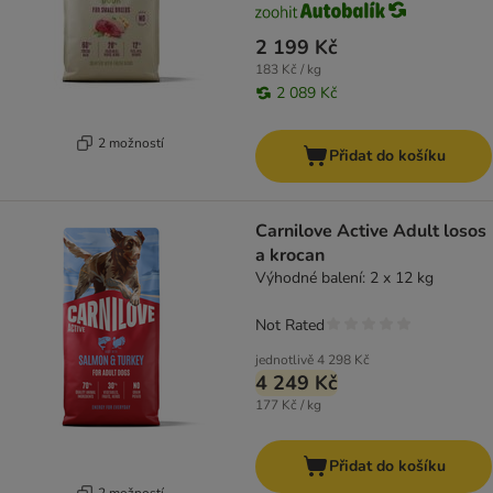
2 199 Kč
183 Kč / kg
2 089 Kč
2 možností
Přidat do košíku
Carnilove Active Adult losos
a krocan
Výhodné balení: 2 x 12 kg
Not Rated
jednotlivě
4 298 Kč
4 249 Kč
177 Kč / kg
Přidat do košíku
2 možností