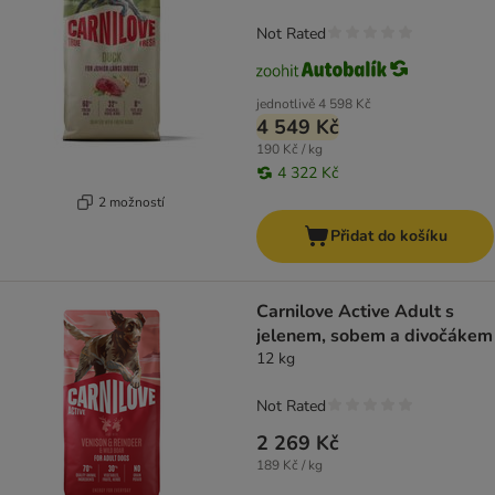
Not Rated
jednotlivě
4 598 Kč
4 549 Kč
190 Kč / kg
4 322 Kč
2 možností
Přidat do košíku
Carnilove Active Adult s
jelenem, sobem a divočákem
12 kg
Not Rated
2 269 Kč
189 Kč / kg