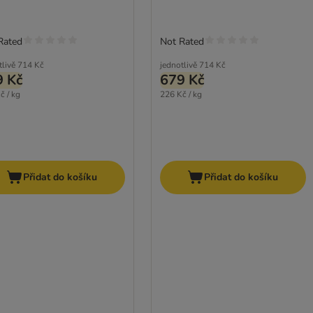
Rated
Not Rated
tlivě
714 Kč
jednotlivě
714 Kč
9 Kč
679 Kč
č / kg
226 Kč / kg
Přidat do košíku
Přidat do košíku