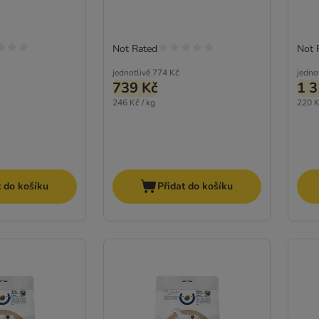
Not Rated
Not 
jednotlivě
774 Kč
jedno
739 Kč
1 3
246 Kč / kg
220 K
t do košíku
Přidat do košíku