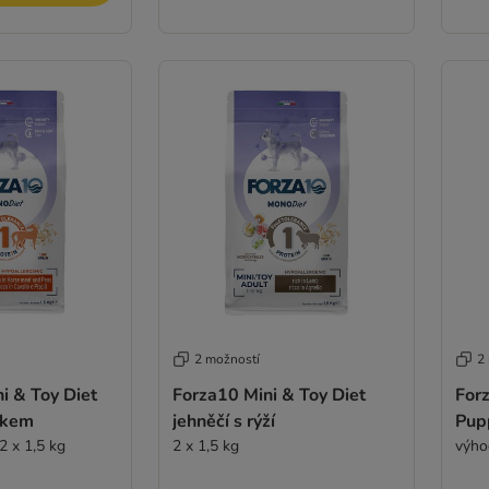
2 možností
2
 & Toy Diet
Forza10 Mini & Toy Diet
For
škem
jehněčí s rýží
Pup
2 x 1,5 kg
2 x 1,5 kg
výho