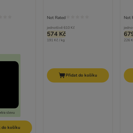
Not Rated
Not 
jednotlivě
610 Kč
jedno
574 Kč
67
191 Kč / kg
226 K
Přidat do košíku
tra slevu
t do košíku