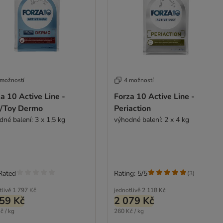
 možností
4 možností
a 10 Active Line -
Forza 10 Active Line -
i/Toy Dermo
Periaction
dné balení: 3 x 1,5 kg
výhodné balení: 2 x 4 kg
Rated
Rating: 5/5
(
3
)
tlivě
1 797 Kč
jednotlivě
2 118 Kč
59 Kč
2 079 Kč
č / kg
260 Kč / kg