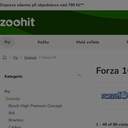
Doprava zdarma při objednávce nad 799 Kč**
Psi
Kočky
Malá zvířata
Otevřít menu: Psi
Otevřít menu: Kočky
Ote
Psi
Granule
Forza 10
Forza 1
Kategorie
Psi
Granule
Bosch High Premium Concept
Brit
Briantos
1 - 48 of 86 výsl
Calibra