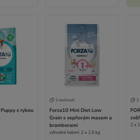
2 možností
2
 Puppy s rybou
Forza10 Mini Diet Low
FOR
Grain s vepřovým masem a
zvě
bramborami
2 x 1
výhodné balení: 2 x 1,5 kg