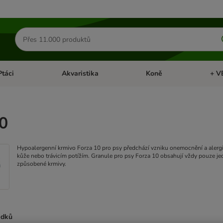
Hledat
produkty
Ptáci
Akvaristika
Koně
+ V
vřít menu: Malá zvířata
Otevřít menu: Ptáci
Otevřít menu: Akvaristika
Otevří
0
Hypoalergenní krmivo Forza 10 pro psy předchází vzniku onemocnění a alergii
kůže nebo trávicím potížím. Granule pro psy Forza 10 obsahují vždy pouze jeden
způsobené krmivy.
edků