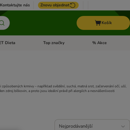
Kontaktujte nás
Znovu objednat
Košík
ET Dieta
Top značky
% Akce
t menu: Koně
Otevřít menu: + VET Dieta
Otevřít menu: Top znač
 způsobených krmivy – například svědění, suchá, matná srst, začervenání očí, uší,
 zdroj bílkovin, a proto jsou ideální právě při alergiích a nesnášenlivosti
Nejprodávanější