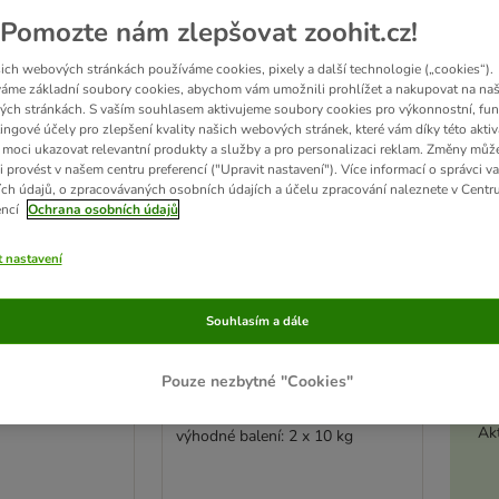
Pomozte nám zlepšovat zoohit.cz!
ve been changed
ich webových stránkách používáme cookies, pixely a další technologie („cookies“).
áme základní soubory cookies, abychom vám umožnili prohlížet a nakupovat na naš
ch stránkách. S vaším souhlasem aktivujeme soubory cookies pro výkonnostní, fun
ingové účely pro zlepšení kvality našich webových stránek, které vám díky této aktiv
moci ukazovat relevantní produkty a služby a pro personalizaci reklam. Změny můž
i provést v našem centru preferencí ("Upravit nastavení"). Více informací o správci v
ch údajů, o zpracovávaných osobních údajích a účelu zpracování naleznete v Centr
encí
Ochrana osobních údajů
t nastavení
Souhlasím a dále
2 možností
Pouze nezbytné "Cookies"
ll Breeds
Forza10 Bio All Breeds
řskými řasami
Vegetal s mořskými řasami
Akt
výhodné balení: 2 x 10 kg