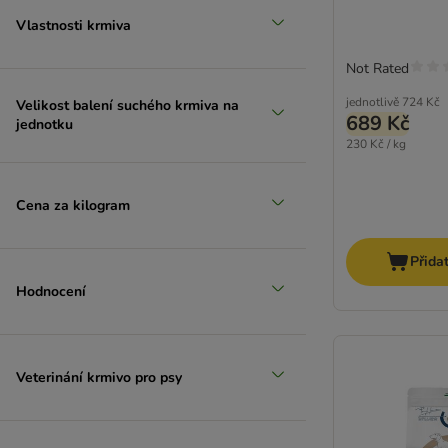
Prolife
Vlastnosti krmiva
Purina Beneful
Arquivet
Not Rated
PURINA ONE
jednotlivě
724 Kč
Velikost balení suchého krmiva na
PURINA PRO PLAN Veterinary Diets
689 Kč
jednotku
Rafi
230 Kč / kg
RINTI
Robur (Bozita)
Cena za kilogram
Herrmanns
Rosie's Farm
Bon Menu
Přida
Royal Canin Care Nutrition
Hodnocení
Royal Canin Club/Sel.
Royal Canin Veterinary & Expert
Oasy
Veterinání krmivo pro psy
Schesir
Simpsons Premium
Smølke