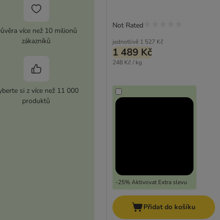
Not Rated
ůvěra více než 10 milionů
zákazníků
jednotlivě
1 527 Kč
1 489 Kč
248 Kč / kg
berte si z více než 11 000
produktů
-25% Aktivovat Extra slevu
Přidat do košíku