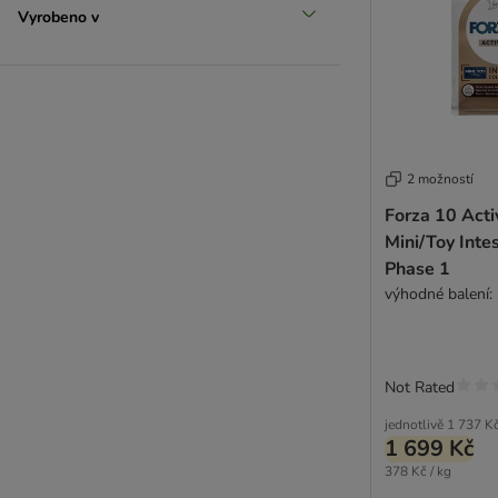
SPECIFIC Veterinary Diet
Vyrobeno v
Tropidog
Trovet
Virbac Veterinary HPM
Wiejska Zagroda
WOW
Yarrah Bio
2 možností
Zooplus Bio
Forza 10 Acti
Ziwi Peak
Mini/Toy Inte
Phase 1
výhodné balení: 
Not Rated
jednotlivě
1 737 K
1 699 Kč
378 Kč / kg