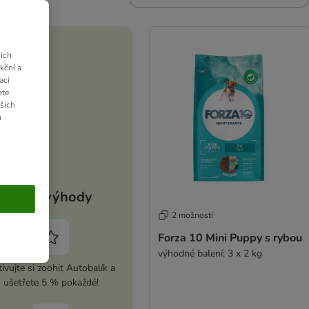
ich
kční a
aci
ete
ašich
u
Vaše výhody
2 možností
Forza 10 Mini Puppy s rybou
výhodné balení: 3 x 2 kg
ivujte si zoohit Autobalík a
ušetřete 5 % pokaždé!