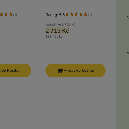
Rating: 5/5
(
1
)
(
1
)
D
jednotlivě
2 758 Kč
2 719 Kč
136 Kč / kg
Vy
t do košíku
Přidat do košíku