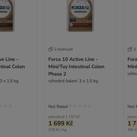
2 možností
2
ve Line -
Forza 10 Active Line -
Forz
stinal Colon
Mini/Toy Intestinal Colon
Min
Phase 2
výho
3 x 1,5 kg
výhodné balení: 3 x 1,5 kg
Not Rated
Not 
č
jednotlivě
1 737 Kč
jedno
1 699 Kč
1 7
378 Kč / kg
391 K