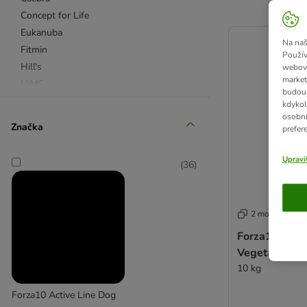
Concept for Life
product items ha
Eukanuba
Na naš
Fitmin
Použív
Hill's
webový
market
IAMS
budou 
Lukullus
kdykol
osobní
PURINA PRO PLAN
Značka
prefer
Purizon
Rocco
Upravi
(
36
)
Royal Canin Breed
Royal Canin Size
Taste of the Wild
2 možností
Wolf of Wilderness
Forza10 Bio A
4Vets
Vegetal s mo
Advance
10 kg
Advance Veterinary Diets
Affinity Libra
Forza10 Active Line Dog
Affinity Ultima