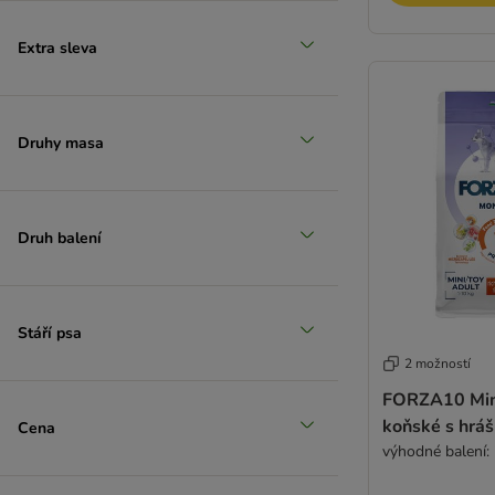
Markus Mühle
mera
Extra sleva
Monge
N&D Farmina
Zlevněné produkty
Natura Diet Dog
Druhy masa
Natural Greatness
Natural Trainer
Nature's Variety
Nutriplus
Druh balení
Nutrivet
Opti Life
Optimanova
Stáří psa
Pedigree
2 možností
Pan Mięsko
Perfect Fit
FORZA10 Mini
Pitti Boris
koňské s hrá
Cena
Rocco Diet Care
výhodné balení: 
Primal