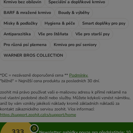
Krmivo bez obilovin
Speciální a doplňkové krmivo
BARF & mražené krmivo
Boudy & výběhy
Misky & podložky
Hygiena & péče
Smart doplňky pro psy
Antiparazitika
Vše pro štěňata
Vše pro starší psy
Pro různá psí plemena
Krmiva pro psí seniory
WARNER BROS COLLECTION
*DC = nezávazně doporučená cena **
Podmínky.
"běžně" = Nejnižší cena produktu za posledních 30 dní.
zoohit má právo používat vaši e-mailovou adresu k přímé reklamě na
své vlastní podobné zboží nebo služby. Můžete kdykoli vznést námitku,
aniž by vám vznikly jakékoli náklady kromě základních nákladů za
kontakt zákaznického servisu zoohit. Více informací:
https://support.zoohit.cz/cs/support/home
333
Newsletter: nabídky pouze pro předplatitele; 10