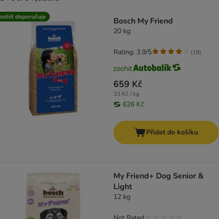
product items have been changed
oohit doporučuje
Bosch My Friend
20 kg
Rating: 3.9/5
(
18
)
659 Kč
33 Kč / kg
626 Kč
Přidat do košíku
My Friend+ Dog Senior &
Light
12 kg
Not Rated