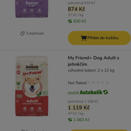
jednotlivě
910 Kč
874 Kč
37 Kč / kg
830 Kč
2 možností
Přidat do košíku
My Friend+ Dog Adult s
jehněčím
výhodné balení: 2 x 12 kg
Not Rated
jednotlivě
1 158 Kč
1 119 Kč
47 Kč / kg
1 063 Kč