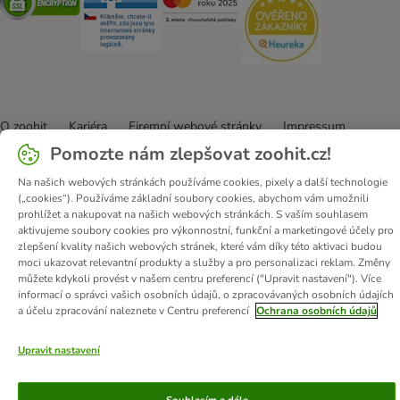
O zoohit
Kariéra
Firemní webové stránky
Impressum
Pomozte nám zlepšovat zoohit.cz!
Všeobecné obchodní podmínky
Zde odstoupit od smlouvy
Zákon o digitálních službách
Likvidace baterií
Kontakt
Na našich webových stránkách používáme cookies, pixely a další technologie
Poštovné a dodací termín
Způsoby platby
(„cookies“). Používáme základní soubory cookies, abychom vám umožnili
prohlížet a nakupovat na našich webových stránkách. S vaším souhlasem
Partnerský program
Ochrana osobních údajů
aktivujeme soubory cookies pro výkonnostní, funkční a marketingové účely pro
Ochrana osobních údajů
Prohlášení o přístupnosti
zlepšení kvality našich webových stránek, které vám díky této aktivaci budou
moci ukazovat relevantní produkty a služby a pro personalizaci reklam. Změny
můžete kdykoli provést v našem centru preferencí ("Upravit nastavení"). Více
© zooplus SE
2026
informací o správci vašich osobních údajů, o zpracovávaných osobních údajích
a účelu zpracování naleznete v Centru preferencí
Ochrana osobních údajů
Upravit nastavení