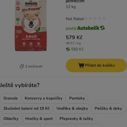
jehněčím
12 kg
Not Rated
579 Kč
48 Kč / kg
550 Kč
Přidat do košíku
2 možností
Ještě vybíráte?
Granule
Konzervy a kapsičky
Pamlsky
Zkušební balení od 19 Kč
Vodítka & obojky
Pelíšky & deky
Oblečky
Hračky & sport
Přepravky & tašky