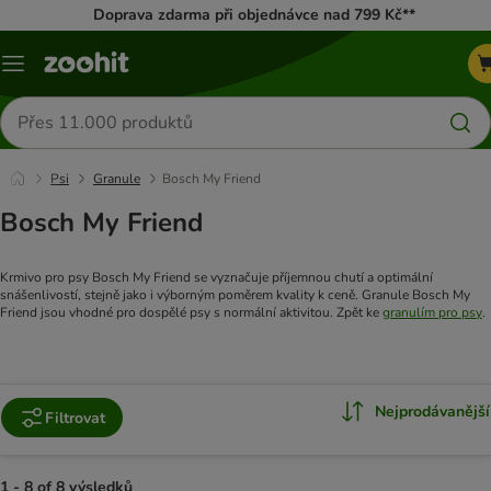
Doprava zdarma při objednávce nad 799 Kč**
Menu
Hledat
produkty
Psi
Granule
Bosch My Friend
Bosch My Friend
Krmivo pro psy Bosch My Friend se vyznačuje příjemnou chutí a optimální
snášenlivostí, stejně jako i výborným poměrem kvality k ceně. Granule Bosch My
Friend jsou vhodné pro dospělé psy s normální aktivitou. Zpět ke
granulím pro psy
.
Nejprodávanější
Filtrovat
1 - 8 of 8 výsledků