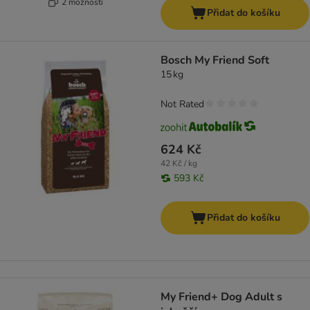
2 možností
Přidat do košíku
Bosch My Friend Soft
15 kg
Not Rated
624 Kč
42 Kč / kg
593 Kč
Přidat do košíku
My Friend+ Dog Adult s