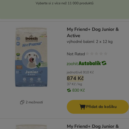
Vyberte si z více než 11 000 produktů
My Friend+ Dog Junior &
Active
výhodné balení: 2 x 12 kg
Not Rated
jednotlivě
910 Kč
874 Kč
37 Kč / kg
830 Kč
2 možností
Přidat do košíku
My Friend+ Dog Junior &