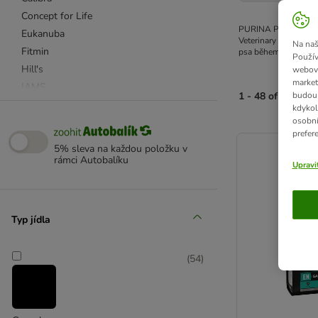
Concept for Life
PURINA PRO PLA
Eukanuba
Veterinary Diets by 
Na naš
Fitmin
psa během podávání k
Použív
Hill's
webový
market
IAMS
budou 
1 - 48 of 61 výsl
Lukullus
kdykol
osobní
PURINA PRO PLAN
product items ha
prefer
Purizon
5% sleva na každou položku v
Rocco
rámci Autobalíku
Upravi
Royal Canin Breed
Royal Canin Size
Taste of the Wild
Typ jídla
Wolf of Wilderness
4Vets
(
54
)
Advance
Advance Veterinary Diets
Affinity Libra
Affinity Ultima