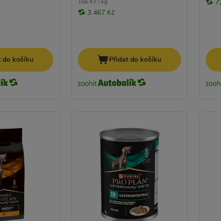
166 Kč / kg
7
3 467 Kč
t do košíku
Přidat do košíku