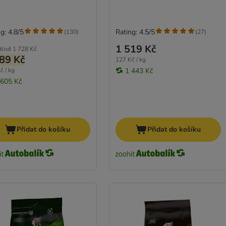
g: 4.8/5
Rating: 4.5/5
(
130
)
(
27
)
1 519 Kč
tlivě
1 728 Kč
89 Kč
127 Kč / kg
č / kg
1 443 Kč
 605 Kč
Přidat do košíku
Přidat do košíku