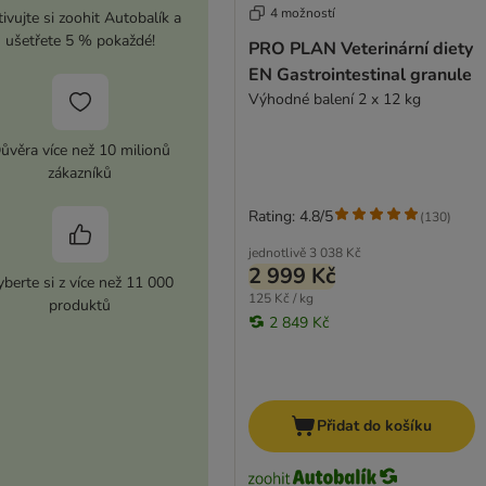
4 možností
ivujte si zoohit Autobalík a
ušetřete 5 % pokaždé!
PRO PLAN Veterinární diety
EN Gastrointestinal granule
Výhodné balení 2 x 12 kg
ůvěra více než 10 milionů
zákazníků
Rating: 4.8/5
(
130
)
jednotlivě
3 038 Kč
2 999 Kč
berte si z více než 11 000
125 Kč / kg
produktů
2 849 Kč
Přidat do košíku