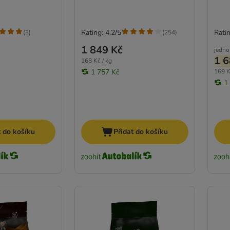
Rating: 4.2/5
Ratin
(
3
)
(
254
)
1 849 Kč
jedno
1 6
168 Kč / kg
1 757 Kč
169 K
1
t do košíku
Přidat do košíku