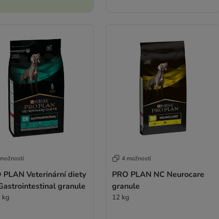
 možností
4 možností
 PLAN Veterinární diety
PRO PLAN NC Neurocare
astrointestinal granule
granule
5 kg
12 kg