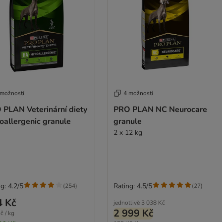
 možností
4 možností
 PLAN Veterinární diety
PRO PLAN NC Neurocare
oallergenic granule
granule
2 x 12 kg
g: 4.2/5
Rating: 4.5/5
(
254
)
(
27
)
4 Kč
jednotlivě
3 038 Kč
2 999 Kč
č / kg