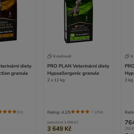
6 možností
6
erinární diety
PRO PLAN Veterinární diety
PRO
tion granule
Hypoallergenic granule
Hyp
2 x 11 kg
3 kg
Rating: 4.2/5
Ratin
(
51
)
(
254
)
76
jednotlivě
3 698 Kč
3 649 Kč
255 K