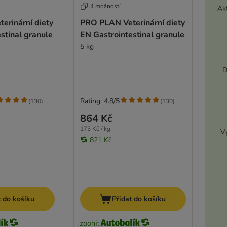
4 možností
Akt
erinární diety
PRO PLAN Veterinární diety
stinal granule
EN Gastrointestinal granule
5 kg
D
Rating: 4.8/5
(
130
)
(
130
)
864 Kč
173 Kč / kg
Vy
821 Kč
t do košíku
Přidat do košíku