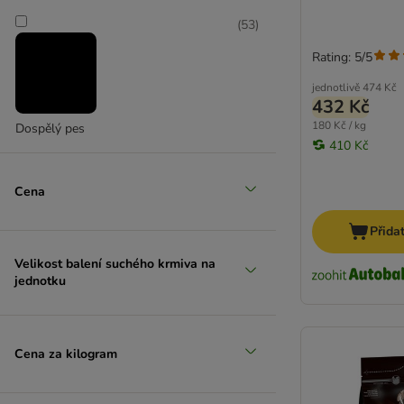
Friskies
(
53
)
Frolic
Golden Eagle
Rating: 5/5
GranataPet
jednotlivě
474 Kč
Green Petfood
432 Kč
Greenwoods
180 Kč / kg
Dospělý pes
Happy Dog
410 Kč
Hill's Prescription Diet
James Wellbeloved
Cena
Chappi
Isegrim
Přida
Josera
Velikost balení suchého krmiva na
JULIUS-K9
jednotku
Lily's Kitchen
Luger's
Lupo
Cena za kilogram
MAC's
Magnusson