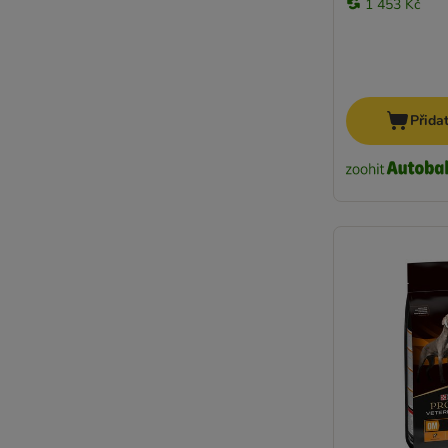
1 453 Kč
Prolife
Purina Beneful
Arquivet
PURINA ONE
PURINA PRO PLAN Veterinary Diets
Přida
Rafi
RINTI
Robur (Bozita)
Herrmanns
Rosie's Farm
Bon Menu
Royal Canin Care Nutrition
Royal Canin Club/Sel.
Royal Canin Veterinary & Expert
Oasy
Schesir
Simpsons Premium
Smølke