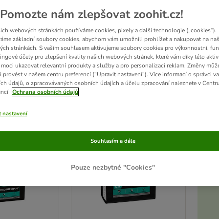
Pomozte nám zlepšovat zoohit.cz!
N
Veterinary Diets
je speciální dietní krmivo pro psy, které se používá při různých zd
měla být používaná
na základě konzultace s veterinárním lékařem
. Kromě toho bys
ich webových stránkách používáme cookies, pixely a další technologie („cookies“).
rmiva Purina Pro Plan Veterinary Diets zhoršil, vyhledejte bezodkladně veterinární
áme základní soubory cookies, abychom vám umožnili prohlížet a nakupovat na naš
ch stránkách. S vaším souhlasem aktivujeme soubory cookies pro výkonnostní, fun
ingové účely pro zlepšení kvality našich webových stránek, které vám díky této aktiv
moci ukazovat relevantní produkty a služby a pro personalizaci reklam. Změny můž
edků
i provést v našem centru preferencí ("Upravit nastavení"). Více informací o správci v
ch údajů, o zpracovávaných osobních údajích a účelu zpracování naleznete v Centr
ve been changed
encí
Ochrana osobních údajů
t nastavení
Souhlasím a dále
Pouze nezbytné "Cookies"