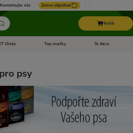
Kontaktujte nás
Znovu objednat
Košík
ET Dieta
Top značky
% Akce
t menu: Koně
Otevřít menu: + VET Dieta
Otevřít menu: Top znač
pro psy