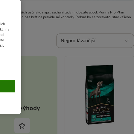
ravotních potížích psů jako např.: selhání ledvin, obezitě apod. Purina Pro Plan
te měli vašeho psa brát na pravidelné kontroly. Pokud by se zdravotní stav vašeho
 pomoc.
ich
kční a
aci
Nejprodávanější
ete
ašich
u
Vaše výhody