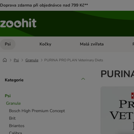
Doprava zdarma při objednávce nad 799 Kč**
Psi
Kočky
Malá zvířata
Otevřít menu: Psi
Otevřít menu: Kočky
Ote
Psi
Granule
PURINA PRO PLAN Veterinary Diets
PURINA
Kategorie
Psi
Granule
Bosch High Premium Concept
Brit
Briantos
Calibra