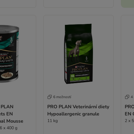
6 možností
4
 PLAN
PRO PLAN Veterinární diety
PRO
ets EN
Hypoallergenic granule
EN G
nal Mousse
11 kg
2 x 
 6 x 400 g