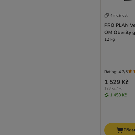
SPECIFIC Veterinary Diet
Tropidog
4 možností
Trovet
PRO PLAN Vet
Virbac Veterinary HPM
OM Obesity g
Wiejska Zagroda
12 kg
WOW
Yarrah Bio
Zooplus Bio
Ziwi Peak
Rating: 4.7/5
1 529 Kč
128 Kč / kg
1 453 Kč
Přida