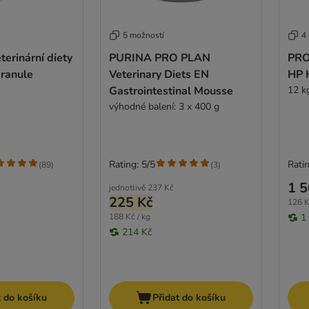
5 možností
4
erinární diety
PURINA PRO PLAN
PRO
ranule
Veterinary Diets EN
HP 
Gastrointestinal Mousse
12 k
výhodné balení: 3 x 400 g
Rating: 5/5
Ratin
(
89
)
(
3
)
1 5
jednotlivě
237 Kč
225 Kč
126 K
188 Kč / kg
1
214 Kč
t do košíku
Přidat do košíku