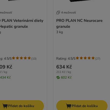
 možností
4 možností
 PLAN Veterinární diety
PRO PLAN NC Neurocare
Hepatic granule
granule
g
3 kg
g: 4.5/5
Rating: 4.5/5
(
10
)
(
27
)
09 Kč
634 Kč
č / kg
211 Kč / kg
 434 Kč
602 Kč
Přidat do košíku
Přidat do košíku