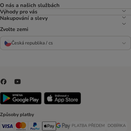
O nás a našich službách
Výhody pro vás
Nakupování a slevy
Zvolte zemi
Česká republika / cs
Způsoby platby
PLATBA PŘEDEM
DOBÍRKA
PLATBA PŘEDEM Payment Met
DOBÍRKA Pa
Visa Payment Method
Mastercard Payment Method
PayPal Payment Method
Apple pay Payment Method
GooglePay Payment Method