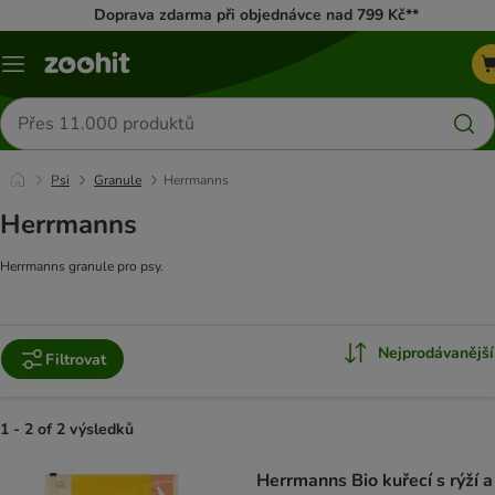
Doprava zdarma při objednávce nad 799 Kč**
Menu
Hledat
produkty
Psi
Granule
Herrmanns
Herrmanns
Herrmanns granule pro psy.
Nejprodávanější
Filtrovat
1 - 2 of 2 výsledků
product items have been changed
Herrmanns Bio kuřecí s rýží a