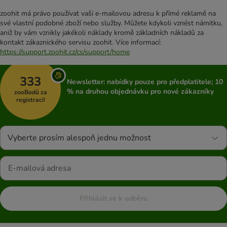
zoohit má právo používat vaši e-mailovou adresu k přímé reklamě na
své vlastní podobné zboží nebo služby. Můžete kdykoli vznést námitku,
aniž by vám vznikly jakékoli náklady kromě základních nákladů za
kontakt zákaznického servisu zoohit. Více informací:
https://support.zoohit.cz/cs/support/home
333
Newsletter: nabídky pouze pro předplatitele; 10
% na druhou objednávku pro nové zákazníky
zooBodů za
registraci!
Vyberte prosím alespoň jednu možnost
Přihlásit se k odběru