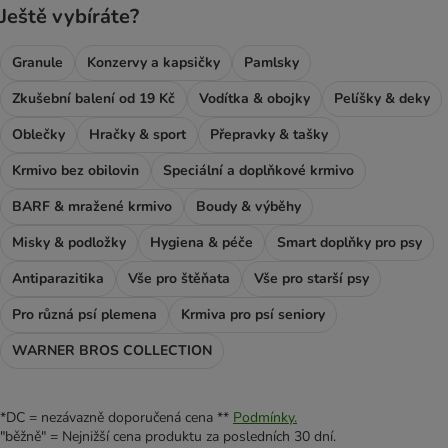
Ještě vybíráte?
Granule
Konzervy a kapsičky
Pamlsky
Zkušební balení od 19 Kč
Vodítka & obojky
Pelíšky & deky
Oblečky
Hračky & sport
Přepravky & tašky
Krmivo bez obilovin
Speciální a doplňkové krmivo
BARF & mražené krmivo
Boudy & výběhy
Misky & podložky
Hygiena & péče
Smart doplňky pro psy
Antiparazitika
Vše pro štěňata
Vše pro starší psy
Pro různá psí plemena
Krmiva pro psí seniory
WARNER BROS COLLECTION
*DC = nezávazně doporučená cena **
Podmínky.
"běžně" = Nejnižší cena produktu za posledních 30 dní.