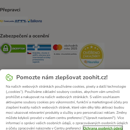
Přepravci
Česká pošta Shipping Method
PPL Shipping Method
Balíkovna Shipping Method
Zabezpečení a ocenění
Security
Security
Security
Security
Pomozte nám zlepšovat zoohit.cz!
Na našich webových stránkách používáme cookies, pixely a další technologie
O zoohit
Kariéra
Firemní webové stránky
Impressum
(„cookies“). Používáme základní soubory cookies, abychom vám umožnili
Všeobecné obchodní podmínky
Zde odstoupit od smlouvy
prohlížet a nakupovat na našich webových stránkách. S vaším souhlasem
aktivujeme soubory cookies pro výkonnostní, funkční a marketingové účely pro
Zákon o digitálních službách
Likvidace baterií
Kontakt
zlepšení kvality našich webových stránek, které vám díky této aktivaci budou
Poštovné a dodací termín
Způsoby platby
moci ukazovat relevantní produkty a služby a pro personalizaci reklam. Změny
můžete kdykoli provést v našem centru preferencí ("Upravit nastavení"). Více
Partnerský program
Ochrana osobních údajů
informací o správci vašich osobních údajů, o zpracovávaných osobních údajích
Ochrana osobních údajů
Prohlášení o přístupnosti
a účelu zpracování naleznete v Centru preferencí
Ochrana osobních údajů