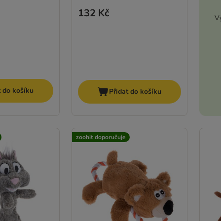
132 Kč
Vy
t do košíku
Přidat do košíku
zoohit doporučuje