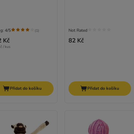
g: 4/5
Not Rated
(
1
)
2 Kč
82 Kč
č / kus
Přidat do košíku
Přidat do košíku