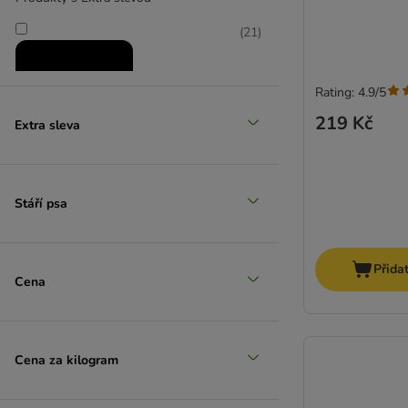
(
21
)
Rating: 4.9/5
219 Kč
Extra sleva
Zlevněné produkty
Stáří psa
(
6
)
Přida
Cena
zoohit doporučuje
Cena za kilogram