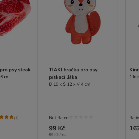
pro psy steak
TIAKI hračka pro psy
King
 6 cm
pískací liška
1 ku
D 19 x Š 12 x V 4 cm
Not Rated
Ratin
(
1
)
99 Kč
16
99 Kč / kus