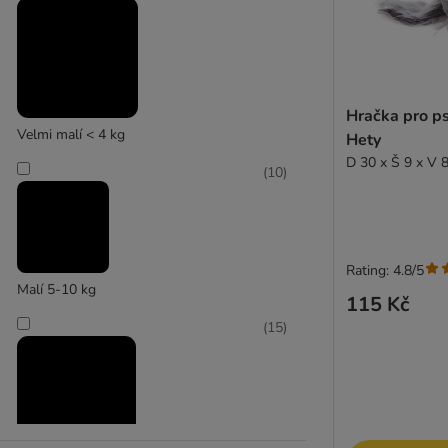
(
2
)
Karlie
Hračka pro p
Velmi malí < 4 kg
Hety
D 30 x Š 9 x V 
(
10
)
Rating: 4.8/5
Malí 5-10 kg
115 Kč
(
15
)