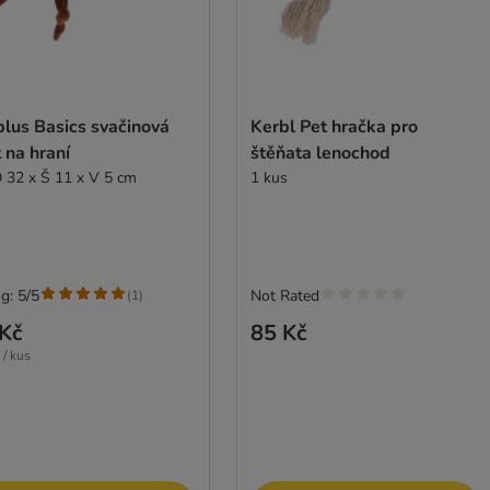
lus Basics svačinová
Kerbl Pet hračka pro
 na hraní
štěňata lenochod
D 32 x Š 11 x V 5 cm
1 kus
g: 5/5
Not Rated
(
1
)
Kč
85 Kč
 / kus