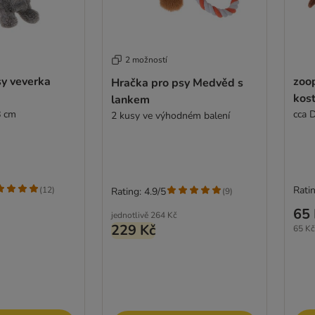
2 možností
sy veverka
zoop
Hračka pro psy Medvěd s
kost
lankem
8 cm
cca 
2 kusy ve výhodném balení
Ratin
(
12
)
Rating: 4.9/5
(
9
)
65 
jednotlivě
264 Kč
229 Kč
65 Kč