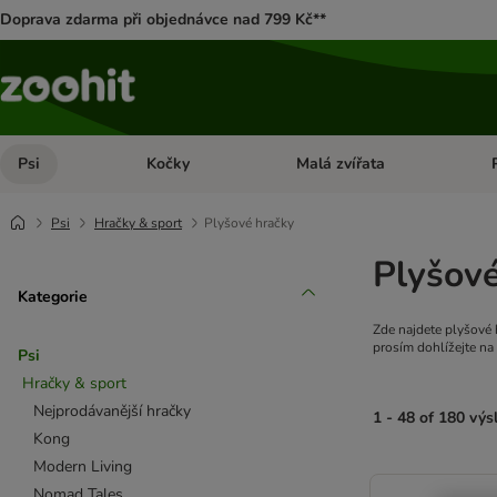
Doprava zdarma při objednávce nad 799 Kč**
Psi
Kočky
Malá zvířata
Otevřít menu: Psi
Otevřít menu: Kočky
Ote
Psi
Hračky & sport
Plyšové hračky
Plyšové
Kategorie
Zde najdete plyšové 
prosím dohlížejte na
Psi
Hračky & sport
Nejprodávanější hračky
1 - 48 of 180 vý
Kong
Modern Living
product items ha
Nomad Tales