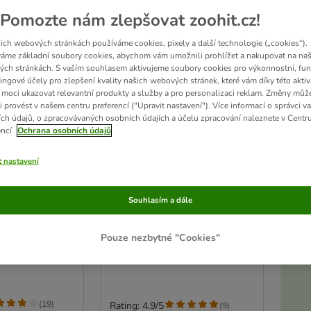
Pomozte nám zlepšovat zoohit.cz!
ich webových stránkách používáme cookies, pixely a další technologie („cookies“).
áme základní soubory cookies, abychom vám umožnili prohlížet a nakupovat na naš
ch stránkách. S vaším souhlasem aktivujeme soubory cookies pro výkonnostní, fun
ingové účely pro zlepšení kvality našich webových stránek, které vám díky této aktiv
moci ukazovat relevantní produkty a služby a pro personalizaci reklam. Změny můž
i provést v našem centru preferencí ("Upravit nastavení"). Více informací o správci v
ch údajů, o zpracovávaných osobních údajích a účelu zpracování naleznete v Centr
encí
Ochrana osobních údajů
t nastavení
Akt
2 možností
y - Ježek Zotti
Hračka pro psy Medvěd s
Souhlasím a dále
lankem
1 kus
Pouze nezbytné "Cookies"
D
(
19
)
Rating: 4.9/5
(
9
)