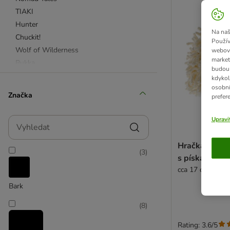
TIAKI
Hunter
Na naš
Chuckit!
Použív
Wolf of Wilderness
webový
market
Rukka
budou 
Ferplast
kdykol
osobní
Karlie
Značka
prefer
Max & Molly
zooplus Basics
Vyhledat
Upravi
Pískací hračky
Hračka pro ps
(
3
)
Interaktivní hračky
s pískátkem
Aportovací hračky
cca 17 cm
Míčky, činky & frisbee
Bark
Plyšové hračky
Žvýkací hračky pro psy
(
8
)
Vodní hry a osvěžení
Rating: 3.6/5