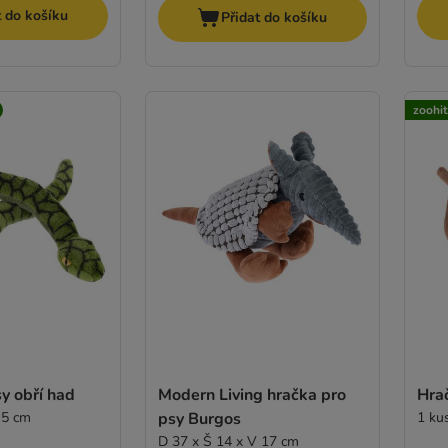
t do košíku
Přidat do košíku
zoohi
y obří had
Modern Living hračka pro
Hra
 5 cm
psy Burgos
1 ku
D 37 x Š 14 x V 17 cm