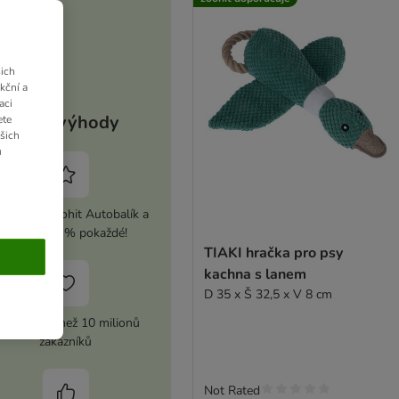
ich
kční a
aci
Vaše výhody
ete
ašich
u
ivujte si zoohit Autobalík a
ušetřete 5 % pokaždé!
TIAKI hračka pro psy
kachna s lanem
D 35 x Š 32,5 x V 8 cm
ůvěra více než 10 milionů
zákazníků
Not Rated