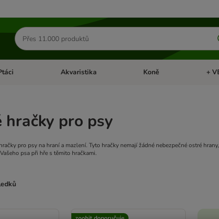
Hledat
produkty
Ptáci
Akvaristika
Koně
+ V
vřít menu: Malá zvířata
Otevřít menu: Ptáci
Otevřít menu: Akvaristika
Otevří
 hračky pro psy
hračky pro psy na hraní a mazlení. Tyto hračky nemají žádné nebezpečné ostré hrany, 
 Vašeho psa při hře s těmito hračkami.
sledků
ve been changed
zoohit doporučuje