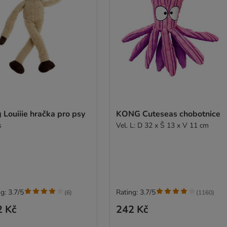
 Louiiie hračka pro psy
KONG Cuteseas chobotnice
s
Vel. L: D 32 x Š 13 x V 11 cm
g: 3.7/5
Rating: 3.7/5
(
6
)
(
1160
)
2 Kč
242 Kč