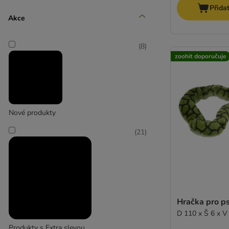
Přida
Střední 11-25 kg
Akce
(
24
)
(
8
)
zoohit doporučuje
Velcí 26-45 kg
Nové produkty
(
3
)
(
21
)
Extra velcí > 45 kg
Hračka pro ps
D 110 x Š 6 x V
Produkty s Extra slevou