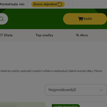
Kontaktujte nás
Znovu objednat
Košík
ET Dieta
Top značky
% Akce
t menu: Koně
Otevřít menu: + VET Dieta
Otevřít menu: Top znač
které by mohly způsobit zranění zvířete a neobsahují žádné toxické látky. Přesto
Nejprodávanější
zoohit doporučuje