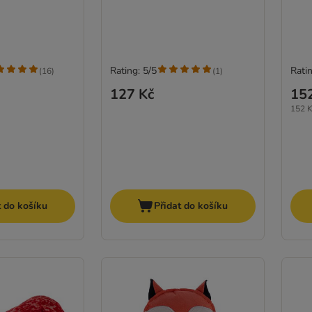
Rating: 5/5
Ratin
(
16
)
(
1
)
127 Kč
15
152 K
t do košíku
Přidat do košíku