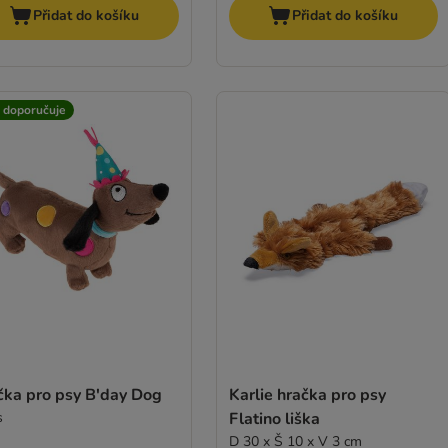
Přidat do košíku
Přidat do košíku
t doporučuje
čka pro psy B'day Dog
Karlie hračka pro psy
s
Flatino liška
D 30 x Š 10 x V 3 cm