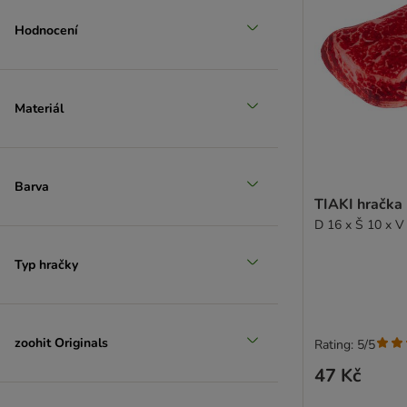
Hodnocení
Materiál
Barva
TIAKI hračka 
D 16 x Š 10 x V
Typ hračky
zoohit Originals
Rating: 5/5
47 Kč