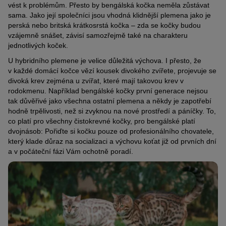
vést k problémům. Přesto by bengálská kočka neměla zůstávat
sama. Jako její společníci jsou vhodná klidnější plemena jako je
perská nebo britská krátkosrstá kočka – zda se kočky budou
vzájemně snášet, závisí samozřejmě také na charakteru
jednotlivých koček.
U hybridního plemene je velice důležitá výchova. I přesto, že
v každé domácí kočce vězí kousek divokého zvířete, projevuje se
divoká krev zejména u zvířat, které mají takovou krev v
rodokmenu. Například bengálské kočky první generace nejsou
tak důvěřivé jako všechna ostatní plemena a někdy je zapotřebí
hodně trpělivosti, než si zvyknou na nové prostředí a páníčky. To,
co platí pro všechny čistokrevné kočky, pro bengálské platí
dvojnásob: Pořiďte si kočku pouze od profesionálního chovatele,
který klade důraz na socializaci a výchovu koťat již od prvních dní
a v počáteční fázi Vám ochotně poradí.