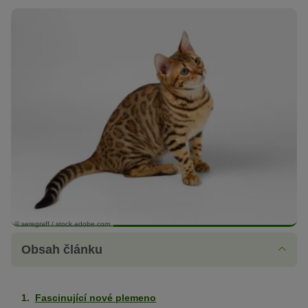
© seregraff / stock.adobe.com
Obsah článku
Fascinující nové plemeno