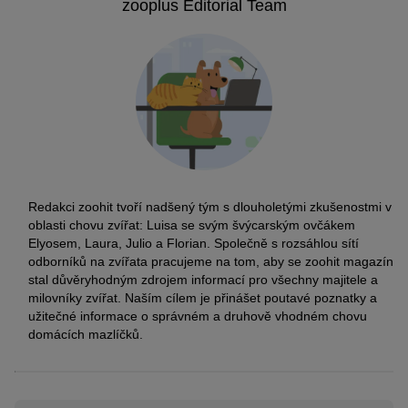
zooplus Editorial Team
Redakci zoohit tvoří nadšený tým s dlouholetými zkušenostmi v
oblasti chovu zvířat: Luisa se svým švýcarským ovčákem
Elyosem, Laura, Julio a Florian. Společně s rozsáhlou sítí
odborníků na zvířata pracujeme na tom, aby se zoohit magazín
stal důvěryhodným zdrojem informací pro všechny majitele a
milovníky zvířat. Naším cílem je přinášet poutavé poznatky a
užitečné informace o správném a druhově vhodném chovu
domácích mazlíčků.