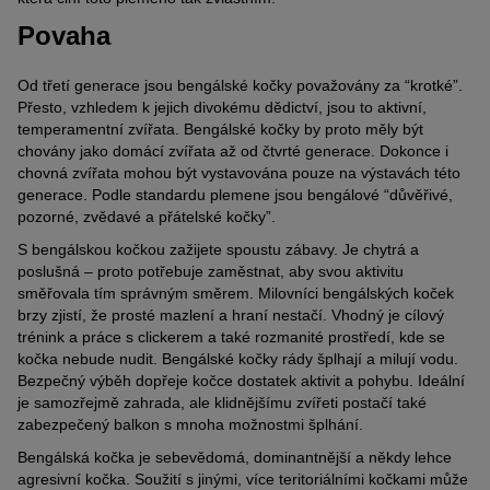
Povaha
Od třetí generace jsou bengálské kočky považovány za “krotké”.
Přesto, vzhledem k jejich divokému dědictví, jsou to aktivní,
temperamentní zvířata. Bengálské kočky by proto měly být
chovány jako domácí zvířata až od čtvrté generace. Dokonce i
chovná zvířata mohou být vystavována pouze na výstavách této
generace. Podle standardu plemene jsou bengálové “důvěřivé,
pozorné, zvědavé a přátelské kočky”.
S bengálskou kočkou zažijete spoustu zábavy. Je chytrá a
poslušná – proto potřebuje zaměstnat, aby svou aktivitu
směřovala tím správným směrem. Milovníci bengálských koček
brzy zjistí, že prosté mazlení a hraní nestačí. Vhodný je cílový
trénink a práce s clickerem a také rozmanité prostředí, kde se
kočka nebude nudit. Bengálské kočky rády šplhají a milují vodu.
Bezpečný výběh dopřeje kočce dostatek aktivit a pohybu. Ideální
je samozřejmě zahrada, ale klidnějšímu zvířeti postačí také
zabezpečený balkon s mnoha možnostmi šplhání.
Bengálská kočka je sebevědomá, dominantnější a někdy lehce
agresivní kočka. Soužití s jinými, více teritoriálními kočkami může