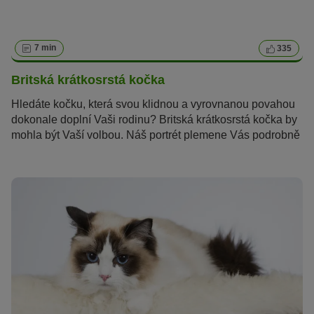
7 min
335
Britská krátkosrstá kočka
Hledáte kočku, která svou klidnou a vyrovnanou povahou
dokonale doplní Vaši rodinu? Britská krátkosrstá kočka by
mohla být Vaší volbou. Náš portrét plemene Vás podrobně
seznámí s krátkosrstými kočkami z Velké Británie.