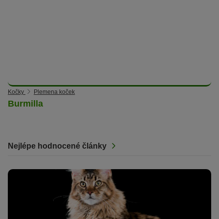
Kočky
Plemena koček
Burmilla
Nejlépe hodnocené články