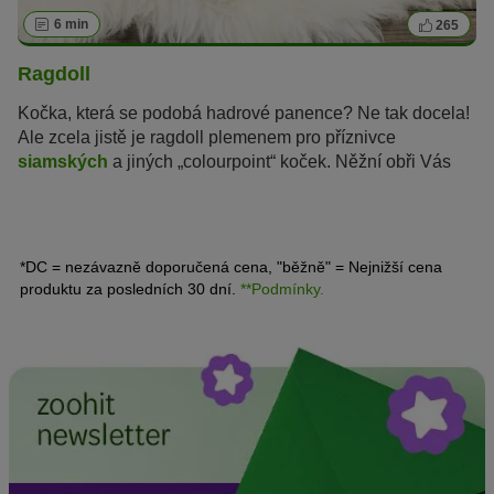
6 min
265
Ragdoll
Kočka, která se podobá hadrové panence? Ne tak docela!
Ale zcela jistě je ragdoll plemenem pro příznivce
siamských
a jiných „colourpoint“ koček. Něžní obři Vás
nepřesvědčí jen svou nádhernou srstí, neobyčejnou
barvou a jasně modrýma očima...
*DC = nezávazně doporučená cena, "běžně" = Nejnižší cena
produktu za posledních 30 dní.
**Podmínky.