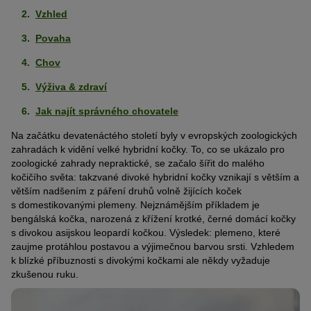
Vzhled
Povaha
Chov
Výživa & zdraví
Jak najít správného chovatele
Na začátku devatenáctého století byly v evropských zoologických
zahradách k vidění velké hybridní kočky. To, co se ukázalo pro
zoologické zahrady nepraktické, se začalo šířit do malého
kočičího světa: takzvané divoké hybridní kočky vznikají s větším a
větším nadšením z páření druhů volně žijících koček
s domestikovanými plemeny. Nejznámějším příkladem je
bengálská kočka, narozená z křížení krotké, černé domácí kočky
s divokou asijskou leopardí kočkou. Výsledek: plemeno, které
zaujme protáhlou postavou a výjimečnou barvou srsti. Vzhledem
k blízké příbuznosti s divokými kočkami ale někdy vyžaduje
zkušenou ruku.