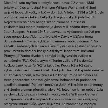
Nicméně, tato myšlenka nebyla zcela nová: Již v roce 1889
britský umělec a novinář Harrison William Weir zmínil křížení
asijské leopardí kočky a kočky domácí. V letech 1934 a 1941 byly
podobné zmínky také v belgických a japonských publikacích.
Největší vliv na chov bengálského plemene a oficiální
zakladatelkou tohoto plemene je Jean Mill, známá dříve jako
Jean Sudgen. V roce 1946 pracovala na výzkumné zprávě pro
svou genetickou třídu na univerzitě v Davis v USA na téma
„Crossbreeding“ – tedy „křížení plemen s kočkou domácí“. Na
začátku šedesátých let začala své myšlenky a znalosti rozvíjet v
praxi: zkřížila domácí kočky s asijskými leopardími kočkami.
Přímým křížením divoké a domácí kočky vznikla zvířata s
označením “F1”. Opětovným křížením zvířete F1 s domácí
kočkou vznikne zvíře “F2” a tak dále. Kočky F1 a F2 často
vykazují divoké chování koček divokých. Jean Mill spářila samičku
F1 znovu s otcem, a tak získala F2 kočky. Po dalších dvou až
třech generacích potomci vykazovali behaviorální podobnost
s kočkou domácí. Po smrti manžela Jean Mill krátce experimenty
s křížením plemen přerušila, ale v 70. letech se k nim opět vrátila
ve chvíli, kdy převzala hybridní kočky vědce Williama Centera.
Ten spároval asijské leopardí kočky s domácími kočkami, aby
otestoval imunitu vůči kočičí leukémii. To znamenalo začátek