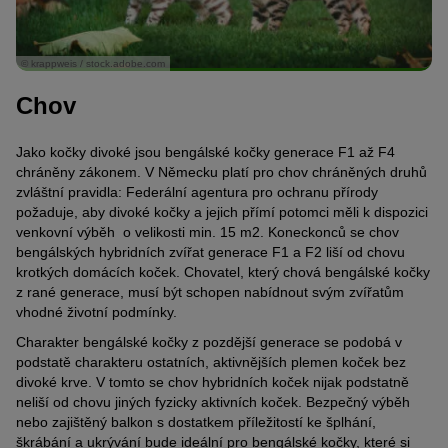
© krappweis / stock.adobe.com
Chov
Jako kočky divoké jsou bengálské kočky generace F1 až F4
chráněny zákonem. V Německu platí pro chov chráněných druhů
zvláštní pravidla: Federální agentura pro ochranu přírody
požaduje, aby divoké kočky a jejich přímí potomci měli k dispozici
venkovní výběh o velikosti min. 15 m2. Koneckonců se chov
bengálských hybridních zvířat generace F1 a F2 liší od chovu
krotkých domácích koček. Chovatel, který chová bengálské kočky
z rané generace, musí být schopen nabídnout svým zvířatům
vhodné životní podmínky.
Charakter bengálské kočky z pozdější generace se podobá v
podstatě charakteru ostatních, aktivnějších plemen koček bez
divoké krve. V tomto se chov hybridních koček nijak podstatně
neliší od chovu jiných fyzicky aktivních koček. Bezpečný výběh
nebo zajištěný balkon s dostatkem příležitostí ke šplhání,
škrábání a ukrývání bude ideální pro bengálské kočky, které si