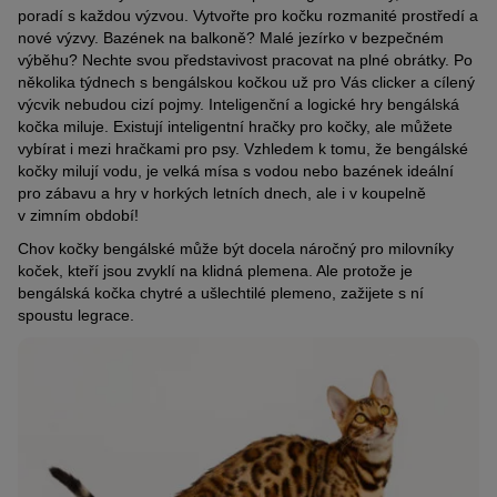
poradí s každou výzvou. Vytvořte pro kočku rozmanité prostředí a
nové výzvy. Bazének na balkoně? Malé jezírko v bezpečném
výběhu? Nechte svou představivost pracovat na plné obrátky. Po
několika týdnech s bengálskou kočkou už pro Vás clicker a cílený
výcvik nebudou cizí pojmy. Inteligenční a logické hry bengálská
kočka miluje. Existují inteligentní hračky pro kočky, ale můžete
vybírat i mezi hračkami pro psy. Vzhledem k tomu, že bengálské
kočky milují vodu, je velká mísa s vodou nebo bazének ideální
pro zábavu a hry v horkých letních dnech, ale i v koupelně
v zimním období!
Chov kočky bengálské může být docela náročný pro milovníky
koček, kteří jsou zvyklí na klidná plemena. Ale protože je
bengálská kočka chytré a ušlechtilé plemeno, zažijete s ní
spoustu legrace.