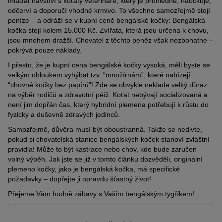
mláďat navštíví s koťaty veterináře, který je prohlédne, naočkuje,
odčerví a doporučí vhodné krmivo. To všechno samozřejmě stojí
peníze – a odráží se v kupní ceně bengálské kočky: Bengálská
kočka stojí kolem 15.000 Kč. Zvířata, která jsou určena k chovu,
jsou mnohem dražší. Chovatel z těchto peněz však nezbohatne –
pokrývá pouze náklady.
I přesto, že je kupní cena bengálské kočky vysoká, měli byste se
velkým obloukem vyhýbat tzv. “množírnám”, které nabízejí
“chovné kočky bez papírů”! Zde se obvykle neklade velký důraz
na výběr rodičů a zdravotní péči. Koťat nebývají socializovaná a
není jim dopřán čas, který hybridní plemena potřebují k růstu do
fyzicky a duševně zdravých jedinců.
Samozřejmě, důvěra musí být oboustranná. Takže se nedivte,
pokud si chovatelská stanice bengálských koček stanoví zvláštní
pravidla! Může to být kastrace nebo chov, kde bude zaručen
volný výběh. Jak jste se již v tomto článku dozvěděli, originální
plemeno kočky, jako je bengálská kočka, má specifické
požadavky – dopřejte ji opravdu šťastný život!
Přejeme Vám hodně zábavy s Vaším bengálským tygříkem!