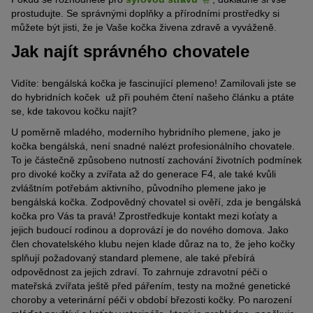
prostudujte. Se správnými doplňky a přírodními prostředky si
můžete být jisti, že je Vaše kočka živena zdravě a vyváženě.
Jak najít správného chovatele
Vidíte: bengálská kočka je fascinující plemeno! Zamilovali jste se
do hybridních koček už při pouhém čtení našeho článku a ptáte
se, kde takovou kočku najít?
U poměrně mladého, moderního hybridního plemene, jako je
kočka bengálská, není snadné nalézt profesionálního chovatele.
To je částečně způsobeno nutností zachování životních podmínek
pro divoké kočky a zvířata až do generace F4, ale také kvůli
zvláštním potřebám aktivního, původního plemene jako je
bengálská kočka. Zodpovědný chovatel si ověří, zda je bengálská
kočka pro Vás ta pravá! Zprostředkuje kontakt mezi koťaty a
jejich budoucí rodinou a doprovází je do nového domova. Jako
člen chovatelského klubu nejen klade důraz na to, že jeho kočky
splňují požadovaný standard plemene, ale také přebírá
odpovědnost za jejich zdraví. To zahrnuje zdravotní péči o
mateřská zvířata ještě před pářením, testy na možné genetické
choroby a veterinární péči v období březosti kočky. Po narození