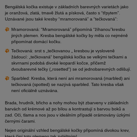
Bengálská kočka existuje v základních barevných varietách jako
je oranžová, zlatá, tmavě žlutá a písková, často s “třpytem”.
Uznávané jsou také kresby “mramorovaná” a “tečkovaná”:
Mramorovaná: “Mramorovaná” připomíná “žíhanou”kresbu
jiných plemen. Kresba bengálské kočky by měla co nejméně
připomínat domácí kočku.
Tečkovaná: srst s „tečkovanou „ kresbou je vysloveně
žádoucí: „tečkovaná“ bengálská kočka se velkými tečkami a
skvrnami podobá divoké leopardí kočce, přičemž
dvoubarevné tečky („rosetted“) se od jednobarevných odlišují.
Sparbled: Kresba, která není ani mramorovaná (marbled) ani
tečkovaná (spotted) se nazývá sparbled. Tato kresba však
není oficiálně uznávána.
Brada, hrudník, břicho a nohy mohou být zbarveny v základních
barvách od krémové až po bílou a kontrastují s barvou boků a
zad. Oči, tlama a nos jsou v ideálním případě orámovány úzkými
černými čarami.
Nejen originální vzhled bengálské kočky připomíná divokou krev,
která činí toto plemeno tak zvláštním!