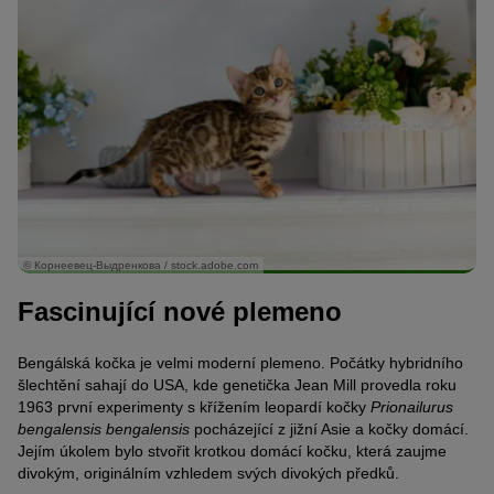
© Корнеевец-Выдренкова / stock.adobe.com
Fascinující nové plemeno
Bengálská kočka je velmi moderní plemeno. Počátky hybridního
šlechtění sahají do USA, kde genetička Jean Mill provedla roku
1963 první experimenty s křížením leopardí kočky
Prionailurus
bengalensis bengalensis
pocházející z jižní Asie a kočky domácí.
Jejím úkolem bylo stvořit krotkou domácí kočku, která zaujme
divokým, originálním vzhledem svých divokých předků.