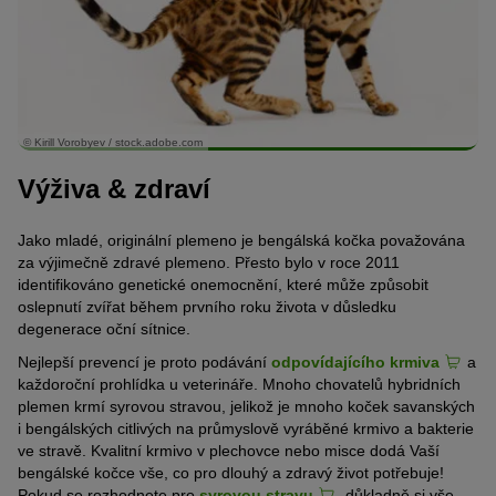
© Kirill Vorobyev / stock.adobe.com
Výživa & zdraví
Jako mladé, originální plemeno je bengálská kočka považována
za výjimečně zdravé plemeno. Přesto bylo v roce 2011
identifikováno genetické onemocnění, které může způsobit
oslepnutí zvířat během prvního roku života v důsledku
degenerace oční sítnice.
Nejlepší prevencí je proto podávání
odpovídajícího krmiva
a
každoroční prohlídka u veterináře. Mnoho chovatelů hybridních
plemen krmí syrovou stravou, jelikož je mnoho koček savanských
i bengálských citlivých na průmyslově vyráběné krmivo a bakterie
ve stravě. Kvalitní krmivo v plechovce nebo misce dodá Vaší
bengálské kočce vše, co pro dlouhý a zdravý život potřebuje!
Pokud se rozhodnete pro
syrovou stravu
, důkladně si vše