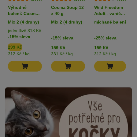
Výhodné
Cosma Soup 12
Wild Freedom
balení: Cosma
x 40 g
Adult - vaničky
Soup 24 x 40 g
6 x 85 g
Mix 2 (4 druhy)
Mix 2 (4 druhy)
míchané balení
jednotlivě 318 Kč
-15% sleva
-15% sleva
-25% sleva
299 Kč
159 Kč
159 Kč
312 Kč / kg
331 Kč / kg
312 Kč / kg