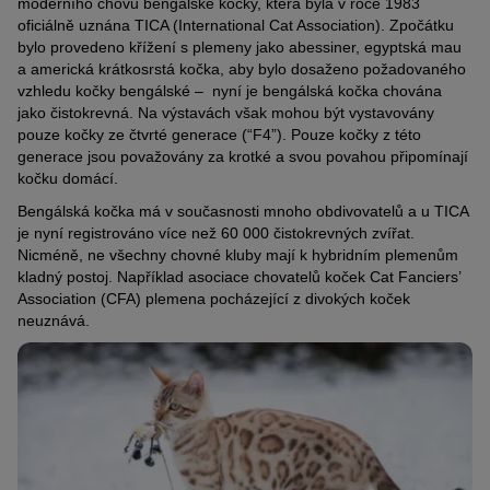
moderního chovu bengálské kočky, která byla v roce 1983
oficiálně uznána TICA (International Cat Association). Zpočátku
bylo provedeno křížení s plemeny jako abessiner, egyptská mau
a americká krátkosrstá kočka, aby bylo dosaženo požadovaného
vzhledu kočky bengálské – nyní je bengálská kočka chována
jako čistokrevná. Na výstavách však mohou být vystavovány
pouze kočky ze čtvrté generace (“F4”). Pouze kočky z této
generace jsou považovány za krotké a svou povahou připomínají
kočku domácí.
Bengálská kočka má v současnosti mnoho obdivovatelů a u TICA
je nyní registrováno více než 60 000 čistokrevných zvířat.
Nicméně, ne všechny chovné kluby mají k hybridním plemenům
kladný postoj. Například asociace chovatelů koček Cat Fanciers’
Association (CFA) plemena pocházející z divokých koček
neuznává.