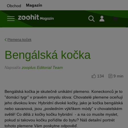
Magazín
Obchod
Do
obchod
Plemena koček
Bengálská kočka
Napsal/a
zooplus Editorial Team
134
9 min
Bengálská kočka je skutečně unikátní plemeno. Koneckonců je to
"domácí tygr" v pravém smyslu slova: Chovatelé plemene oceňují
jeho divokou krev. Hybridní divoké kočky, jako je kočka bengálská
nebo savanová, jsou „posledním výkřikem módy“ v chovatelském
světě! Co dělá z kočky kočku hybridní - a na co musíte myslet,
pokud si takovou kočku pořídíte do bytu? Náš detailní portrét
tohoto plemene Vám poskytne odpověď.