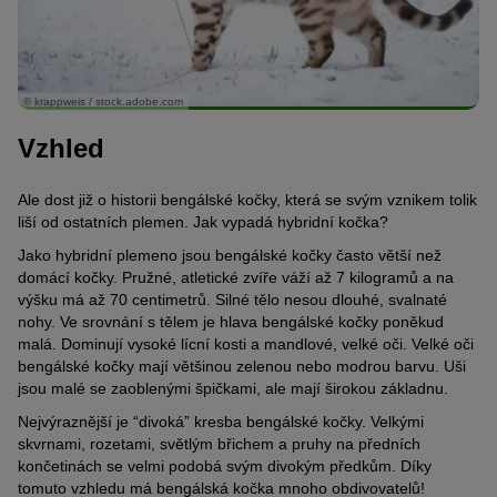
© krappweis / stock.adobe.com
Vzhled
Ale dost již o historii bengálské kočky, která se svým vznikem tolik
liší od ostatních plemen. Jak vypadá hybridní kočka?
Jako hybridní plemeno jsou bengálské kočky často větší než
domácí kočky. Pružné, atletické zvíře váží až 7 kilogramů a na
výšku má až 70 centimetrů. Silné tělo nesou dlouhé, svalnaté
nohy. Ve srovnání s tělem je hlava bengálské kočky poněkud
malá. Dominují vysoké lícní kosti a mandlové, velké oči. Velké oči
bengálské kočky mají většinou zelenou nebo modrou barvu. Uši
jsou malé se zaoblenými špičkami, ale mají širokou základnu.
Nejvýraznější je “divoká” kresba bengálské kočky. Velkými
skvrnami, rozetami, světlým břichem a pruhy na předních
končetinách se velmi podobá svým divokým předkům. Díky
tomuto vzhledu má bengálská kočka mnoho obdivovatelů!