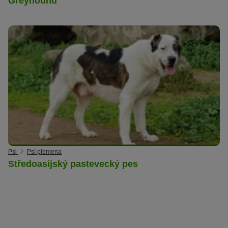
Greyhound
Psi
Psí plemena
Středoasijský pastevecký pes