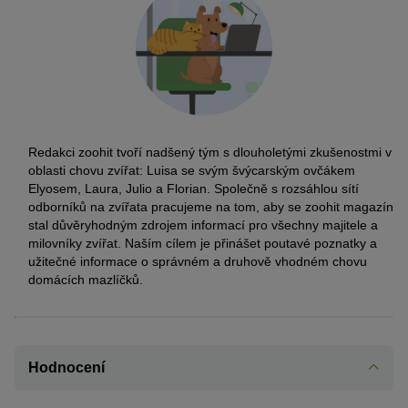
Redakci zoohit tvoří nadšený tým s dlouholetými zkušenostmi v
oblasti chovu zvířat: Luisa se svým švýcarským ovčákem
Elyosem, Laura, Julio a Florian. Společně s rozsáhlou sítí
odborníků na zvířata pracujeme na tom, aby se zoohit magazín
stal důvěryhodným zdrojem informací pro všechny majitele a
milovníky zvířat. Naším cílem je přinášet poutavé poznatky a
užitečné informace o správném a druhově vhodném chovu
domácích mazlíčků.
Hodnocení