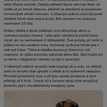
nebo žíhané variantě. Zlatavá základní barva zahrnuje škálu od
světlé až po tmavě zlatavou, přičemž za standartní je považován
červenožluté střední tónování. U žíhaných jedinců musí být jasně
zřetelné černé nebo tmavé pruhy. Bílé zbarvení smí pokrývat
maximálně 1/3 těla.
Krátká, hladká a těsně přiléhající srst zdůrazňuje silnou a
svalnatou postavu boxera. I přes jeho robustnost působí boxer
různě, jen ne neohrabaně či těžkopádně. Živé pohyby, při nichž si
přijdou na své osvalené nohy, nechávají vyniknout tohoto psa v
celé své kráse. Tělesná skladba boxera je čtvercová, což
znamená, že výška kohoutku odpovídá délce těla. Silný kulatý krk
se táhne v elegantním oblouku od týlu k ramenům.
V některých státech se psům stále kupírují uši a ocas, ve většině
zemí se od toho však upouští a někde je to vysloveně zakázáno.
Přírodně ponechaný ocas a uši jsou vysoko posazené a úzce
přiléhají až k lícím. Tmavé oči s černými okraji víček propůjčují
boxerům jejich charakteristický energický výraz.