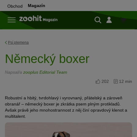
Magazín
Obchod
Do
obchod
Psí plemena
Německý boxer
Napsal/a
zooplus Editorial Team
202
12 min
Robustní a hbitý, tvrdohlavý i vyrovnaný, přátelský a zároveň
obranář – německý boxer je zkrátka psem plným protikladů.
Avšak právě jeho mnohostrannost z něj činí opravdový klenot a
multitalent.