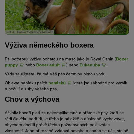
© K.-U. Häßler / stock.adobe.com
Výživa německého boxera
Psi potřebují výživu bohatou na maso jako je Royal Canin (
Boxer
puppy
nebo
Boxer adult
) nebo
Eukanuba
.
Vždy se ujistěte, že má Váš pes čerstvou pitnou vodu.
Objevte nabídku psích
pamlsků
které jsou vhodné pro výcvik
a pečují o zuby Vašeho psa.
Chov a výchova
Ačkoliv boxeři platí za nekomplikované a přátelské psy, kteří se
rádi člověku podřídí, je třeba je náležitě a důsledně vychovávat,
abychom docílili právě těchto požadovaných pozitivních
vlastností. Jeho přirozená zvídavá povaha a snaha se učit, stejně