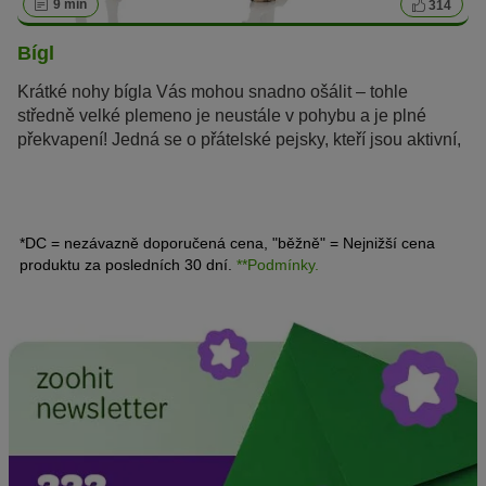
9 min
314
Bígl
Krátké nohy bígla Vás mohou snadno ošálit – tohle
středně velké plemeno je neustále v pohybu a je plné
překvapení! Jedná se o přátelské pejsky, kteří jsou aktivní,
velmi chytří a jen tak je něco nevyděsí.
*DC = nezávazně doporučená cena, "běžně" = Nejnižší cena
produktu za posledních 30 dní.
**Podmínky.