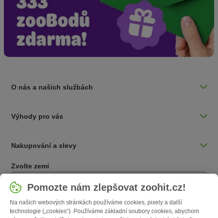
O nás a našich službách
Výhody pro vás
Nakupování a slevy
Zvolte zemi
Česká / CZ
Pomozte nám zlepšovat zoohit.cz!
Na našich webových stránkách používáme cookies, pixely a další
Follow zooplus
technologie („cookies“). Používáme základní soubory cookies, abychom