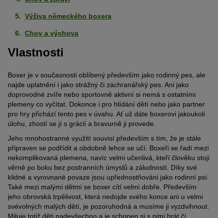
Výživa německého boxera
Chov a výchova
Vlastnosti
Boxer je v současnosti oblíbený především jako rodinný pes, ale
najde uplatnění i jako strážný či záchranářský pes. Ani jako
doprovodné zvíře nebo sportovně aktivní si nemá s ostatními
plemeny co vyčítat. Dokonce i pro hlídání dětí nebo jako partner
pro hry přichází tento pes v úvahu. Ať už dáte boxerovi jakoukoli
úlohu, zhostí se jí s grácií a bravurně ji provede.
Jeho mnohostranné využití souvisí především s tím, že je stále
připraven se podřídit a obdobně lehce se učí. Boxeři se řadí mezi
nekomplikovaná plemena, navíc velmi učenlivá, kteří člověku stojí
věrně po boku bez postranních úmyslů a záludností. Díky své
klidné a vyrovnané povaze jsou upřednostňováni jako rodinní psi.
Také mezi malými dětmi se boxer cítí velmi dobře. Především
jeho obrovská trpělivost, která nedojde svého konce ani u velmi
svévolných malých dětí, je pozoruhodná a musíme ji vyzdvihnout.
Miluje totiž děti nadevšechno a je schopen si s nimi hrát či