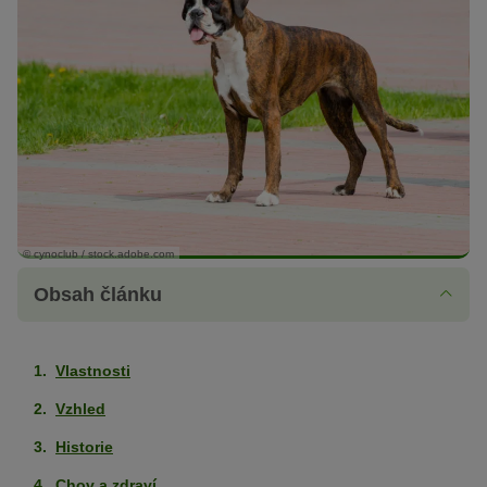
© cynoclub / stock.adobe.com
Obsah článku
Vlastnosti
Vzhled
Historie
Chov a zdraví