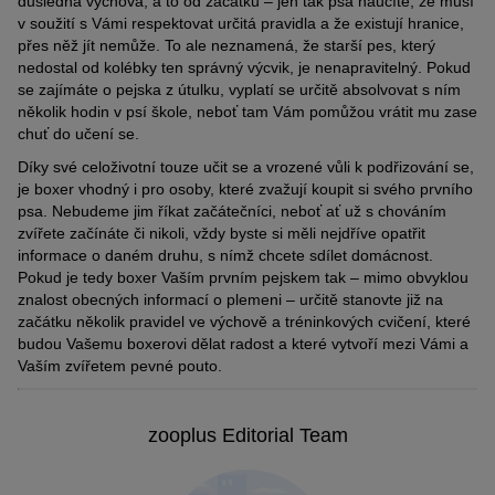
důsledná výchova, a to od začátku – jen tak psa naučíte, že musí
v soužití s Vámi respektovat určitá pravidla a že existují hranice,
přes něž jít nemůže. To ale neznamená, že starší pes, který
nedostal od kolébky ten správný výcvik, je nenapravitelný. Pokud
se zajímáte o pejska z útulku, vyplatí se určitě absolvovat s ním
několik hodin v psí škole, neboť tam Vám pomůžou vrátit mu zase
chuť do učení se.
Díky své celoživotní touze učit se a vrozené vůli k podřizování se,
je boxer vhodný i pro osoby, které zvažují koupit si svého prvního
psa. Nebudeme jim říkat začátečníci, neboť ať už s chováním
zvířete začínáte či nikoli, vždy byste si měli nejdříve opatřit
informace o daném druhu, s nímž chcete sdílet domácnost.
Pokud je tedy boxer Vaším prvním pejskem tak – mimo obvyklou
znalost obecných informací o plemeni – určitě stanovte již na
začátku několik pravidel ve výchově a tréninkových cvičení, které
budou Vašemu boxerovi dělat radost a které vytvoří mezi Vámi a
Vaším zvířetem pevné pouto.
zooplus Editorial Team