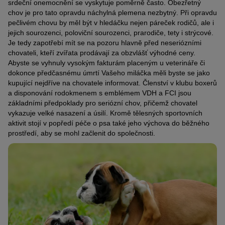
srdeční onemocnění se vyskytuje poměrně často. Obezřetný
chov je pro tato opravdu náchylná plemena nezbytný. Při opravdu
pečlivém chovu by měl být v hledáčku nejen páreček rodičů, ale i
jejich sourozenci, poloviční sourozenci, prarodiče, tety i strýcové.
Je tedy zapotřebí mít se na pozoru hlavně před neseriózními
chovateli, kteří zvířata prodávají za obzvlášť výhodné ceny.
Abyste se vyhnuly vysokým fakturám placeným u veterináře či
dokonce předčasnému úmrtí Vašeho miláčka měli byste se jako
kupující nejdříve na chovatele informovat. Členství v klubu boxerů
a disponování rodokmenem s emblémem VDH a FCI jsou
základními předpoklady pro seriózní chov, přičemž chovatel
vykazuje velké nasazení a úsilí. Kromě tělesných sportovních
aktivit stojí v popředí péče o psa také jeho výchova do běžného
prostředí, aby se mohl začlenit do společnosti.