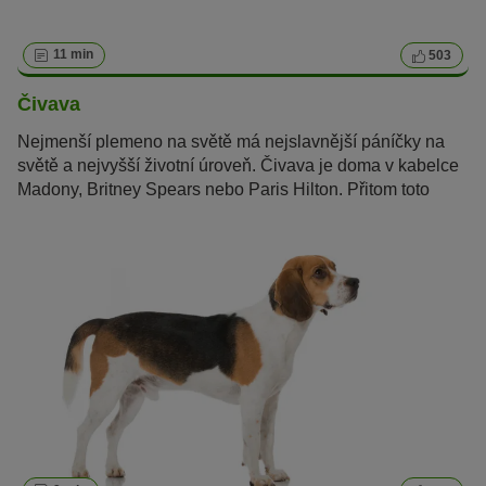
11 min
503
Čivava
Nejmenší plemeno na světě má nejslavnější páníčky na
světě a nejvyšší životní úroveň. Čivava je doma v kabelce
Madony, Britney Spears nebo Paris Hilton. Přitom toto
mexické plemeno je víc než jen luxusní psí společník.