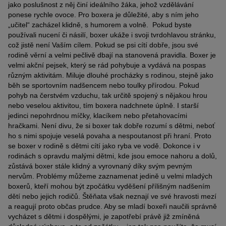
jako poslušnost z něj činí ideálního žáka, jehož vzdělávání
ponese rychle ovoce. Pro boxera je důležité, aby s ním jeho
„učitel“ zacházel klidně, s humorem a volně. Pokud byste
používali nucení či násilí, boxer ukáže i svoji tvrdohlavou stránku,
což jistě není Vaším cílem. Pokud se psi cítí dobře, jsou své
rodině věrní a velmi pečlivě dbají na stanovená pravidla. Boxer je
velmi akční pejsek, který se rád pohybuje a vydává na pospas
různým aktivitám. Miluje dlouhé procházky s rodinou, stejně jako
běh se sportovním nadšencem nebo toulky přírodou. Pokud
pohyb na čerstvém vzduchu, tak určitě spojený s nějakou hrou
nebo veselou aktivitou, tím boxera nadchnete úplně. I starší
jedinci nepohrdnou míčky, klacíkem nebo přetahovacími
hračkami. Není divu, že si boxer tak dobře rozumí s dětmi, neboť
ho s nimi spojuje veselá povaha a nespoutanost při hraní. Proto
se boxer v rodině s dětmi cítí jako ryba ve vodě. Dokonce i v
rodinách s opravdu malými dětmi, kde jsou emoce nahoru a dolů,
zůstává boxer stále klidný a vyrovnaný díky svým pevným
nervům. Problémy můžeme zaznamenat jedině u velmi mladých
boxerů, kteří mohou být zpočátku vyděšení přílišným nadšením
dětí nebo jejich rodičů. Štěňata však neznají ve své hravosti mezí
a reagují proto občas prudce. Aby se mladí boxeři naučili správně
vycházet s dětmi i dospělými, je zapotřebí právě již zmíněná