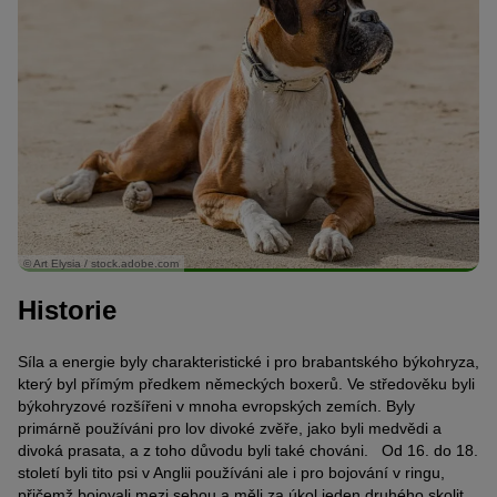
© Art Elysia / stock.adobe.com
Historie
Síla a energie byly charakteristické i pro brabantského býkohryza,
který byl přímým předkem německých boxerů. Ve středověku byli
býkohryzové rozšířeni v mnoha evropských zemích. Byly
primárně používáni pro lov divoké zvěře, jako byli medvědi a
divoká prasata, a z toho důvodu byli také chováni. Od 16. do 18.
století byli tito psi v Anglii používáni ale i pro bojování v ringu,
přičemž bojovali mezi sebou a měli za úkol jeden druhého skolit,