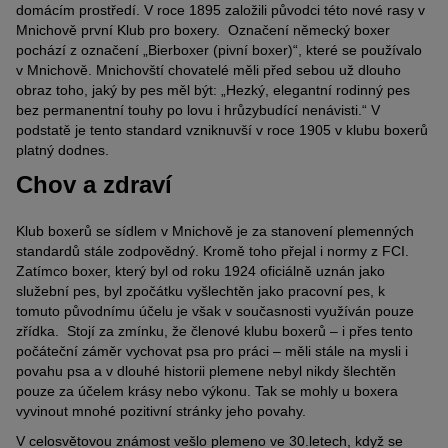
domácím prostředí. V roce 1895 založili původci této nové rasy v
Mnichově první Klub pro boxery. Označení německý boxer
pochází z označení „Bierboxer (pivní boxer)“, které se používalo
v Mnichově. Mnichovští chovatelé měli před sebou už dlouho
obraz toho, jaký by pes měl být: „Hezký, elegantní rodinný pes
bez permanentní touhy po lovu i hrůzybudící nenávisti.“ V
podstatě je tento standard vzniknuvší v roce 1905 v klubu boxerů
platný dodnes.
Chov a zdraví
Klub boxerů se sídlem v Mnichově je za stanovení plemenných
standardů stále zodpovědný. Kromě toho přejal i normy z FCI.
Zatímco boxer, který byl od roku 1924 oficiálně uznán jako
služební pes, byl zpočátku vyšlechtěn jako pracovní pes, k
tomuto původnímu účelu je však v současnosti využíván pouze
zřídka. Stojí za zmínku, že členové klubu boxerů – i přes tento
počáteční záměr vychovat psa pro práci – měli stále na mysli i
povahu psa a v dlouhé historii plemene nebyl nikdy šlechtěn
pouze za účelem krásy nebo výkonu. Tak se mohly u boxera
vyvinout mnohé pozitivní stránky jeho povahy.
V celosvětovou známost vešlo plemeno ve 30.letech, když se