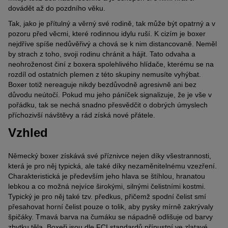
dovádět až do pozdního věku.
Tak, jako je přítulný a věrný své rodině, tak může být opatrný a v
pozoru před věcmi, které rodinnou idylu ruší. K cizím je boxer
nejdříve spíše nedůvěřivý a chová se k nim distancovaně. Neměl
by strach z toho, svoji rodinu chránit a hájit. Tato odvaha a
neohroženost činí z boxera spolehlivého hlídače, kterému se na
rozdíl od ostatních plemen z této skupiny nemusíte vyhýbat.
Boxer totiž nereaguje nikdy bezdůvodně agresivně ani bez
důvodu neútočí. Pokud mu jeho páníček signalizuje, že je vše v
pořádku, tak se nechá snadno přesvědčit o dobrých úmyslech
příchozivší návštěvy a rád získá nové přátele.
Vzhled
Německý boxer získává své příznivce nejen díky všestrannosti,
která je pro něj typická, ale také díky nezaměnitelnému vzezření.
Charakteristická je především jeho hlava se štíhlou, hranatou
lebkou a co možná nejvíce širokými, silnými čelistními kostmi.
Typický je pro něj také tzv. předkus, přičemž spodní čelist smí
přesahovat horní čelist pouze o tolik, aby pysky mírně zakrývaly
špičáky. Tmavá barva na čumáku se nápadně odlišuje od barvy
zbytku těla. Boxeři jsou dle FCI standardů přípustní ve zlatavé