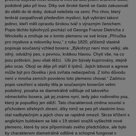
podobně jako při lovu. Díky své široké tlamě se často zakusovali
do oběti do té doby, dokud neležela na zemi. Pro chov, který
tenkrát zaopatřovali především myslivci, byli vybíráni takoví
jedinci, kteří měli opravdu širokou tvář s výrazným čenichem.
Popis těchto býkohryzů pochází od Georga Franze Dietricha z
Winckellu a zmiňuje se o tomto plemenu ve své knize „Příručka
pro myslivce a milovníky lovu,“ z roku 1820, přičemž vlastně
popisuje současný vzhled boxera: „Býkohryz není moc velký, ale
silný, odvážný pes, s pevnou, krátkou hlavou. Chytí vše, na co
jsou poštvání, jsou však těžcí. Uši jim bývaly kupírovány, stejně
jako ocas. Obojí se děje při stáří 6 týdnů. Jejich lstivost a agrese
může být pro člověka i jiná zvířata nebezpečná. Z toho důvodu
není v mnoha zemích povoleno toto plemeno chovat.“ Zatímco
popis vzezření a stavby těla je současným boxerům velmi
podobný, povaha se diametrálně odlišuje od takového
německého boxera, jak jej známe nyní, tedy jako rodinného psa,
který je popudlivý jen stěží. Tato charakterová změna souvisí s
příchodem střelných zbraní, díky nimž se pes při vlastním lovu
stal nadbytečným a jejich chov se rapidně omezil. Skrze křížení s
anglickým buldokem se lidé v 19.století snažili vyšlechtit nové
plemeno, které by sice připomínalo svého předchůdce, ale bylo
by charakterem diametrálně odlišné a schopné fungovat v