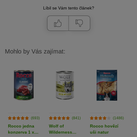
Líbil se Vám tento článek?
Mohlo by Vás zajímat:
(693)
(841)
(1486)
Rocco jedna
Wolf of
Rocco hovězí
L
konzerva 1 x
Wilderness
uši natur
k