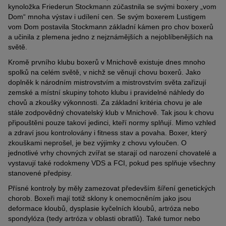
kynoložka Friederun Stockmann zúčastnila se svými boxery „vom
Dom“ mnoha výstav i udílení cen. Se svým boxerem Lustigem
vom Dom postavila Stockmann základní kámen pro chov boxerů
a učinila z plemena jedno z nejznámějších a nejoblíbenějších na
světě.
Kromě prvního klubu boxerů v Mnichově existuje dnes mnoho
spolků na celém světě, v nichž se věnují chovu boxerů. Jako
doplněk k národním mistrovstvím a mistrovstvím světa zařizují
zemské a místní skupiny tohoto klubu i pravidelné náhledy do
chovů a zkoušky výkonnosti. Za základní kritéria chovu je ale
stále zodpovědný chovatelský klub v Mnichově. Tak jsou k chovu
připouštěni pouze takoví jedinci, kteří normy splňují. Mimo vzhled
a zdraví jsou kontrolovány i fitness stav a povaha. Boxer, který
zkouškami neprošel, je bez výjimky z chovu vyloučen. O
jednotlivé vrhy chovných zvířat se starají od narození chovatelé a
vystavují také rodokmeny VDS a FCI, pokud pes splňuje všechny
stanovené předpisy.
Přísné kontroly by měly zamezovat především šíření genetických
chorob. Boxeři mají totiž sklony k onemocněním jako jsou
deformace kloubů, dysplasie kyčelních kloubů, artróza nebo
spondylóza (tedy artróza v oblasti obratlů). Také tumor nebo