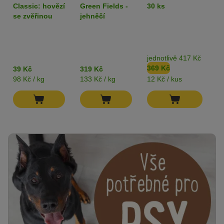
400 g
Adult 6 x 400 g
80
Classic: hovězí
Green Fields -
30 ks
k
- single protein
z
se zvěřinou
jehněčí
jednotlivě 417 Kč
b
369 Kč
3
39 Kč
319 Kč
98 Kč / kg
133 Kč / kg
12 Kč / kus
82