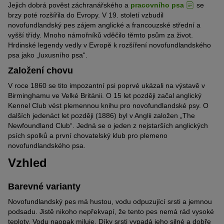
Jejich dobrá pověst záchranářského a
pracovního psa
se
brzy poté rozšířila do Evropy. V 19. století vzbudil
novofundlandský pes zájem anglické a francouzské střední a
vyšší třídy. Mnoho námořníků vděčilo těmto psům za život.
Hrdinské legendy vedly v Evropě k rozšíření novofundlandského
psa jako „luxusního psa“.
Založení chovu
V roce 1860 se tito impozantní psi poprvé ukázali na výstavě v
Birminghamu ve Velké Británii. O 15 let později začal anglický
Kennel Club vést plemennou knihu pro novofundlandské psy. O
dalších jedenáct let později (1886) byl v Anglii založen „The
Newfoundland Club“. Jedná se o jeden z nejstarších anglických
psích spolků a první chovatelský klub pro plemeno
novofundlandského psa.
Vzhled
Barevné varianty
Novofundlandský pes má hustou, vodu odpuzující srsti a jemnou
podsadu. Jistě nikoho nepřekvapí, že tento pes nemá rád vysoké
teploty. Vodu naopak miluje. Díky srsti vypadá jeho silné a dobře