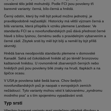
osvalené tělo ještě mohutněji. Podle FCI jsou povoleny tři
barevné varianty: černá, bílo-černá a hnědá.
Černý odstín, který by měl být pokud možno jednotný, je
pravděpodobně nejčastější. Historicky má větší význam černá a
bílá varianta, která přispěla k vzniku plemene Landseer. Ve
standardu FCI se u novofundlandských psů dává přednost černé
hlavě s bílou lysinou, černému sedlu s pravidelným vybarvením a
černé zádi. Zbytek srsti by měl být bílý a neměl by být příliš
skvrnitý.
Hnědá barva neodpovídá standardu plemene v domovské
Kanadě. Sahá od čokoládově hnědé až po téměř bronzovou
kaštanově hnědou. U rovnoměrně zbarvených černých nebo
hnědých psů jsou povoleny bílé znaky na hrudi, tlapkách a na
špičce ocasu.
V USA je povolena také šedá barva. Chov šedých
novofundlandských psů je naopak v evropských zemích
nežádoucí. Tyto varianty mohou vést k takzvanému „syndromu
modrého psa“ a s tím spojenému vypadávání srsti.
Typ srsti
Všechny barevné varianty mají společnou středně dlouhou a