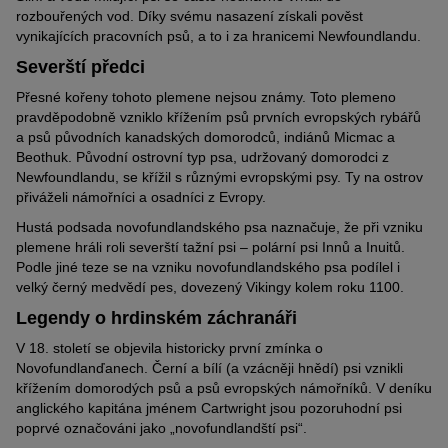
rozbouřených vod. Díky svému nasazení získali pověst
vynikajících pracovních psů, a to i za hranicemi Newfoundlandu.
Severští předci
Přesné kořeny tohoto plemene nejsou známy. Toto plemeno
pravděpodobně vzniklo křížením psů prvních evropských rybářů
a psů původních kanadských domorodců, indiánů Micmac a
Beothuk. Původní ostrovní typ psa, udržovaný domorodci z
Newfoundlandu, se křížil s různými evropskými psy. Ty na ostrov
přiváželi námořníci a osadníci z Evropy.
Hustá podsada novofundlandského psa naznačuje, že při vzniku
plemene hráli roli severští tažní psi – polární psi Innů a Inuitů.
Podle jiné teze se na vzniku novofundlandského psa podílel i
velký černý medvědí pes, dovezený Vikingy kolem roku 1100.
Legendy o hrdinském záchranáři
V 18. století se objevila historicky první zmínka o
Novofundlanďanech. Černí a bílí (a vzácněji hnědí) psi vznikli
křížením domorodých psů a psů evropských námořníků. V deníku
anglického kapitána jménem Cartwright jsou pozoruhodní psi
poprvé označováni jako „novofundlandští psi“.