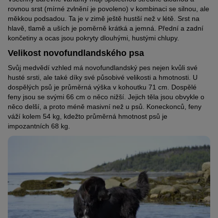
rovnou srst (mírné zvlnění je povoleno) v kombinaci se silnou, ale
měkkou podsadou. Ta je v zimě ještě hustší než v létě. Srst na
hlavě, tlamě a uších je poměrně krátká a jemná. Přední a zadní
končetiny a ocas jsou pokryty dlouhými, hustými chlupy.
Velikost novofundlandského psa
Svůj medvědí vzhled má novofundlandský pes nejen kvůli své
husté srsti, ale také díky své působivé velikosti a hmotnosti. U
dospělých psů je průměrná výška v kohoutku 71 cm. Dospělé
feny jsou se svými 66 cm o něco nižší. Jejich těla jsou obvykle o
něco delší, a proto méně masivní než u psů. Koneckonců, feny
váží kolem 54 kg, kdežto průměrná hmotnost psů je
impozantních 68 kg.