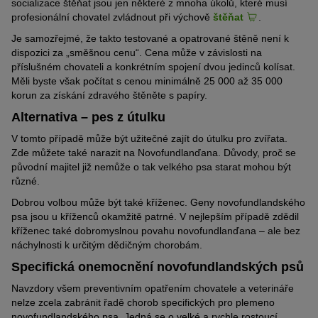
socializace štěňat jsou jen některé z mnoha úkolů, které musí
profesionální chovatel zvládnout při výchově
štěňat
.
Je samozřejmé, že takto testované a opatrované štěně není k
dispozici za „směšnou cenu“. Cena může v závislosti na
příslušném chovateli a konkrétním spojení dvou jedinců kolísat.
Měli byste však počítat s cenou minimálně 25 000 až 35 000
korun za získání zdravého štěněte s papíry.
Alternativa – pes z útulku
V tomto případě může být užitečné zajít do útulku pro zvířata.
Zde můžete také narazit na Novofundlanďana. Důvody, proč se
původní majitel již nemůže o tak velkého psa starat mohou být
různé.
Dobrou volbou může být také kříženec. Geny novofundlandského
psa jsou u kříženců okamžitě patrné. V nejlepším případě zdědil
kříženec také dobromyslnou povahu novofundlanďana – ale bez
náchylnosti k určitým dědičným chorobám.
Specifická onemocnění novofundlandských psů
Navzdory všem preventivním opatřením chovatele a veterináře
nelze zcela zabránit řadě chorob specifických pro plemeno
novofundlandského psa. Jedná se o velké a rychle rostoucí