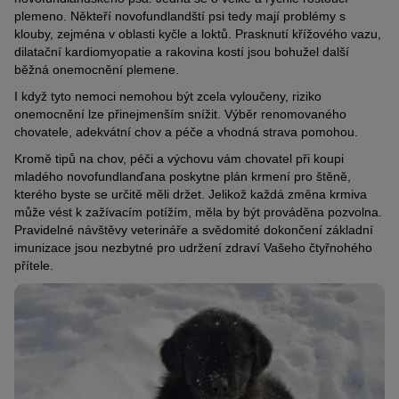
plemeno. Někteří novofundlandští psi tedy mají problémy s
klouby, zejména v oblasti kyčle a loktů. Prasknutí křížového vazu,
dilatační kardiomyopatie a rakovina kostí jsou bohužel další
běžná onemocnění plemene.
I když tyto nemoci nemohou být zcela vyloučeny, riziko
onemocnění lze přinejmenším snížit. Výběr renomovaného
chovatele, adekvátní chov a péče a vhodná strava pomohou.
Kromě tipů na chov, péči a výchovu vám chovatel při koupi
mladého novofundlanďana poskytne plán krmení pro štěně,
kterého byste se určitě měli držet. Jelikož každá změna krmiva
může vést k zažívacím potížím, měla by být prováděna pozvolna.
Pravidelné návštěvy veterináře a svědomité dokončení základní
imunizace jsou nezbytné pro udržení zdraví Vašeho čtyřnohého
přítele.