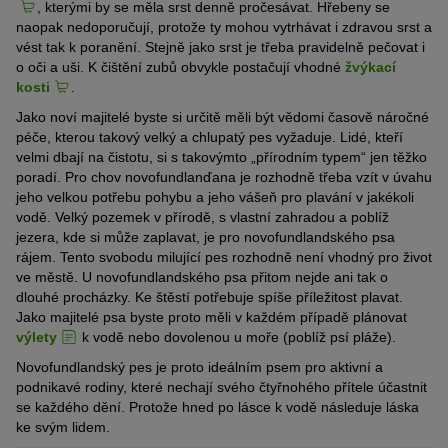
, kterými by se měla srst denně pročesávat. Hřebeny se
naopak nedoporučují, protože ty mohou vytrhávat i zdravou srst a
vést tak k poranění. Stejně jako srst je třeba pravidelně pečovat i
o oči a uši. K čištění zubů obvykle postačují vhodné
žvýkací
kosti
.
Jako noví majitelé byste si určitě měli být vědomi časově náročné
péče, kterou takový velký a chlupatý pes vyžaduje. Lidé, kteří
velmi dbají na čistotu, si s takovýmto „přírodním typem“ jen těžko
poradí. Pro chov novofundlanďana je rozhodně třeba vzít v úvahu
jeho velkou potřebu pohybu a jeho vášeň pro plavání v jakékoli
vodě. Velký pozemek v přírodě, s vlastní zahradou a poblíž
jezera, kde si může zaplavat, je pro novofundlandského psa
rájem. Tento svobodu milující pes rozhodně není vhodný pro život
ve městě. U novofundlandského psa přitom nejde ani tak o
dlouhé procházky. Ke štěstí potřebuje spíše příležitost plavat.
Jako majitelé psa byste proto měli v každém případě plánovat
výlety
k vodě nebo dovolenou u moře (poblíž psí pláže).
Novofundlandský pes je proto ideálním psem pro aktivní a
podnikavé rodiny, které nechají svého čtyřnohého přítele účastnit
se každého dění. Protože hned po lásce k vodě následuje láska
ke svým lidem.