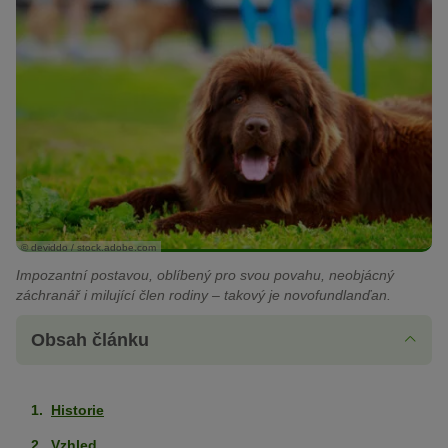
© deviddo / stock.adobe.com
Impozantní postavou, oblíbený pro svou povahu, neobjácný
záchranář i milující člen rodiny –⁠ takový je novofundlanďan.
Obsah článku
Historie
Vzhled