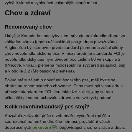
vyhýbá slunci a vyhledává chladnější stinná místa.
Chov a zdraví
Renomovaný chov
I když je Kanada bezpochyby zemí původu novofundlanďana, za
základnu chovu tohoto ušlechtilého psa je dnes považována
Anglie. Zde byl stanoven první standard plemene a začal cílený
chov novofundlandského psa. V mezinárodním standardu FCI je
novofundlandský pes nyní uveden pod číslem 50 ve skupině 2
(Pinčové, knírači, plemena molossoidní a švýcarští salašničtí psi)
a v oddíle 2.2 (Molossoidní plemena).
Pokud máte zájem o novofundlandského psa, měli byste se
obrátit na renomovaného chovatele. Chov musí být v souladu s
přísným standardem FCI. Jen takto lze zajistit, aby se toto
ušlechtilé plemeno uchovalo zdravé a ve své ryzí podobě.
Kolik novofundlandský pes stojí?
Rozsáhlá zdravotní péče u veterináře, vyšetření rodičů a
sourozenců na možné dědičné nemoci, provádění všech
doporučených
očkování
, odpovídající vhodná strava a dobrá