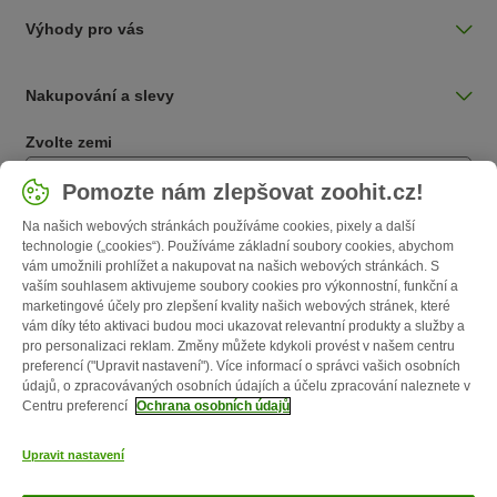
Výhody pro vás
Nakupování a slevy
Zvolte zemi
Česká / CZ
Pomozte nám zlepšovat zoohit.cz!
Na našich webových stránkách používáme cookies, pixely a další
Follow zooplus
technologie („cookies“). Používáme základní soubory cookies, abychom
vám umožnili prohlížet a nakupovat na našich webových stránkách. S
vaším souhlasem aktivujeme soubory cookies pro výkonnostní, funkční a
marketingové účely pro zlepšení kvality našich webových stránek, které
vám díky této aktivaci budou moci ukazovat relevantní produkty a služby a
pro personalizaci reklam. Změny můžete kdykoli provést v našem centru
preferencí ("Upravit nastavení"). Více informací o správci vašich osobních
údajů, o zpracovávaných osobních údajích a účelu zpracování naleznete v
Centru preferencí
Ochrana osobních údajů
O nás
Kariéra
Firemní webové stránky
Impressum
VOP
Upravit nastavení
Formulář na odstoupení od smlouvy
Likvidace baterií
Kontakt