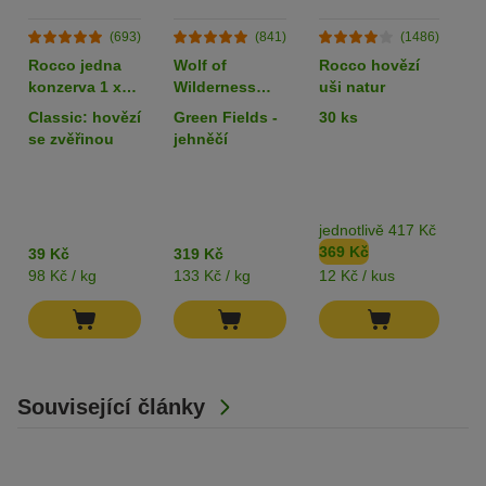
(693)
(841)
(1486)
Rocco jedna
Wolf of
Rocco hovězí
L
konzerva 1 x
Wilderness
uši natur
k
400 g
Adult 6 x 400 g
80
Classic: hovězí
Green Fields -
30 ks
k
- single protein
z
se zvěřinou
jehněčí
jednotlivě 417 Kč
b
369 Kč
3
39 Kč
319 Kč
98 Kč / kg
133 Kč / kg
12 Kč / kus
82
Související články