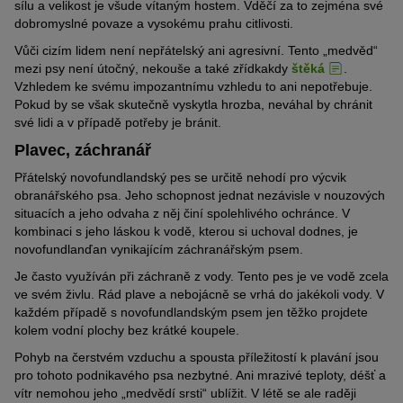
sílu a velikost je všude vítaným hostem. Vděčí za to zejména své
dobromyslné povaze a vysokému prahu citlivosti.
Vůči cizím lidem není nepřátelský ani agresivní. Tento „medvěd“
mezi psy není útočný, nekouše a také zřídkakdy
štěká
.
Vzhledem ke svému impozantnímu vzhledu to ani nepotřebuje.
Pokud by se však skutečně vyskytla hrozba, neváhal by chránit
své lidi a v případě potřeby je bránit.
Plavec, záchranář
Přátelský novofundlandský pes se určitě nehodí pro výcvik
obranářského psa. Jeho schopnost jednat nezávisle v nouzových
situacích a jeho odvaha z něj činí spolehlivého ochránce. V
kombinaci s jeho láskou k vodě, kterou si uchoval dodnes, je
novofundlanďan vynikajícím záchranářským psem.
Je často využíván při záchraně z vody. Tento pes je ve vodě zcela
ve svém živlu. Rád plave a nebojácně se vrhá do jakékoli vody. V
každém případě s novofundlandským psem jen těžko projdete
kolem vodní plochy bez krátké koupele.
Pohyb na čerstvém vzduchu a spousta příležitostí k plavání jsou
pro tohoto podnikavého psa nezbytné. Ani mrazivé teploty, déšť a
vítr nemohou jeho „medvědí srsti“ ublížit. V létě se ale raději