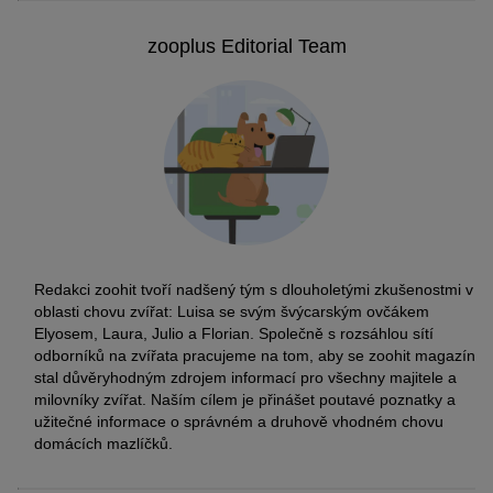
zooplus Editorial Team
Redakci zoohit tvoří nadšený tým s dlouholetými zkušenostmi v
oblasti chovu zvířat: Luisa se svým švýcarským ovčákem
Elyosem, Laura, Julio a Florian. Společně s rozsáhlou sítí
odborníků na zvířata pracujeme na tom, aby se zoohit magazín
stal důvěryhodným zdrojem informací pro všechny majitele a
milovníky zvířat. Naším cílem je přinášet poutavé poznatky a
užitečné informace o správném a druhově vhodném chovu
domácích mazlíčků.