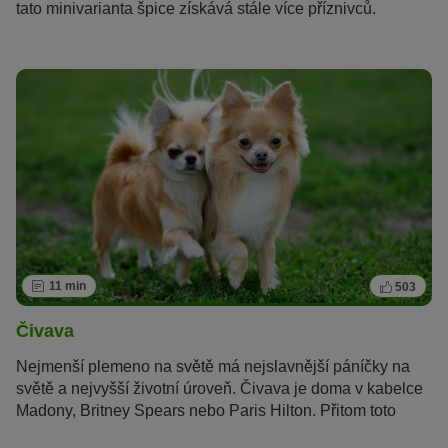
tato minivarianta špice získává stále více příznivců.
11 min
503
Čivava
Nejmenší plemeno na světě má nejslavnější páníčky na
světě a nejvyšší životní úroveň. Čivava je doma v kabelce
Madony, Britney Spears nebo Paris Hilton. Přitom toto
mexické plemeno je víc než jen luxusní psí společník.