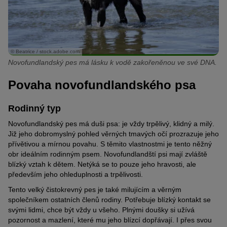
© Beatrice / stock.adobe.com
Novofundlandský pes má lásku k vodě zakořeněnou ve své DNA.
Povaha novofundlandského psa
Rodinný typ
Novofundlandský pes má duši psa: je vždy trpělivý, klidný a milý.
Již jeho dobromyslný pohled věrných tmavých očí prozrazuje jeho
přívětivou a mírnou povahu. S těmito vlastnostmi je tento něžný
obr ideálním rodinným psem. Novofundlandští psi mají zvláště
blízký vztah k dětem. Netýká se to pouze jeho hravosti, ale
především jeho ohleduplnosti a trpělivosti.
Tento velký čistokrevný pes je také milujícím a věrným
společníkem ostatních členů rodiny. Potřebuje blízký kontakt se
svými lidmi, chce být vždy u všeho. Plnými doušky si užívá
pozornost a mazlení, které mu jeho blízcí dopřávají. I přes svou