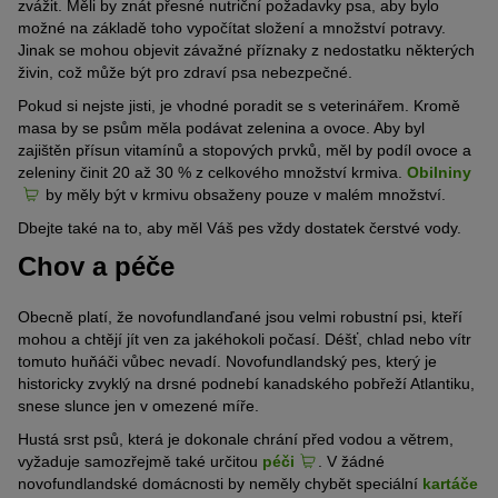
zvážit. Měli by znát přesné nutriční požadavky psa, aby bylo
možné na základě toho vypočítat složení a množství potravy.
Jinak se mohou objevit závažné příznaky z nedostatku některých
živin, což může být pro zdraví psa nebezpečné.
Pokud si nejste jisti, je vhodné poradit se s veterinářem. Kromě
masa by se psům měla podávat zelenina a ovoce. Aby byl
zajištěn přísun vitamínů a stopových prvků, měl by podíl ovoce a
zeleniny činit 20 až 30 % z celkového množství krmiva.
Obilniny
by měly být v krmivu obsaženy pouze v malém množství.
Dbejte také na to, aby měl Váš pes vždy dostatek čerstvé vody.
Chov a péče
Obecně platí, že novofundlanďané jsou velmi robustní psi, kteří
mohou a chtějí jít ven za jakéhokoli počasí. Déšť, chlad nebo vítr
tomuto huňáči vůbec nevadí. Novofundlandský pes, který je
historicky zvyklý na drsné podnebí kanadského pobřeží Atlantiku,
snese slunce jen v omezené míře.
Hustá srst psů, která je dokonale chrání před vodou a větrem,
vyžaduje samozřejmě také určitou
péči
. V žádné
novofundlandské domácnosti by neměly chybět speciální
kartáče