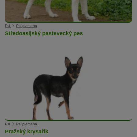
Psi
Psí plemena
Středoasijský pastevecký pes
Psi
Psí plemena
Pražský krysařík