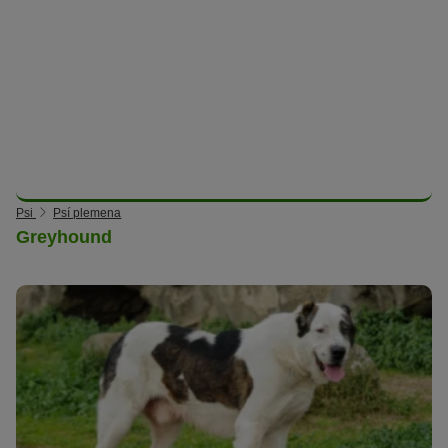
Psi
Psí plemena
Greyhound