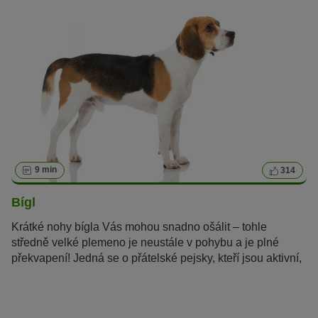
9 min
314
Bígl
Krátké nohy bígla Vás mohou snadno ošálit – tohle
středně velké plemeno je neustále v pohybu a je plné
překvapení! Jedná se o přátelské pejsky, kteří jsou aktivní,
velmi chytří a jen tak je něco nevyděsí.