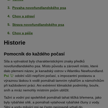
Povaha novofundlandského psa
Chov a zdraví
Strava novofundlandského psa
Chov a péče
Historie
Pomocník do každého počasí
Síla a vytrvalost byly charakteristickými znaky předků
novofundlandského psa. Místo původu a zároveň místo, které
dalo plemeni název, je kanadský ostrov v Atlantiku Newfoundland.
Psi
odolní vůči nepřízni počasí, s impozantní postavou a
výraznou láskou k vodě pomáhali tamním rybářům a námořníkům
při každodenní práci. Ani extrémní klimatické podmínky, bouře,
sníh a mráz nemohly místním psům ublížit.
Tažní a vodní psi spolehlivě pomáhali tahat těžká břemena, jako
byly rybářské sítě, a pomáhali vytahovat rybářské čluny z vody.
Silní a vodu milující psi se často neúnavně vrhali do