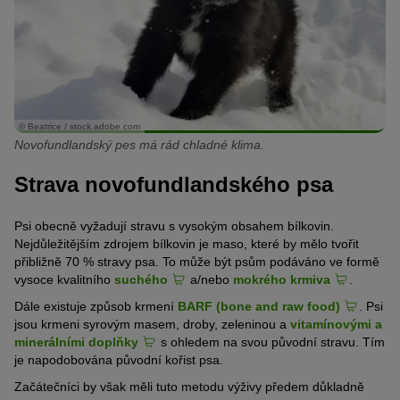
© Beatrice / stock.adobe.com
Novofundlandský pes má rád chladné klima.
Strava novofundlandského psa
Psi obecně vyžadují stravu s vysokým obsahem bílkovin.
Nejdůležitějším zdrojem bílkovin je maso, které by mělo tvořit
přibližně 70 % stravy psa. To může být psům podáváno ve formě
vysoce kvalitního
suchého
a/nebo
mokrého krmiva
.
Dále existuje způsob krmení
BARF (bone and raw food)
. Psi
jsou krmeni syrovým masem, droby, zeleninou a
vitamínovými a
minerálními doplňky
s ohledem na svou původní stravu. Tím
je napodobována původní kořist psa.
Začátečníci by však měli tuto metodu výživy předem důkladně