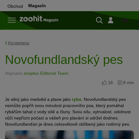
Magazín
Obchod
Do
obchod
Psí plemena
Novofundlandský pes
Napsal/a
zooplus Editorial Team
16
8 min
Je silný jako medvěd a plave jako
ryba
. Novofundlandský pes
nemůže popřít svou minulost pracovního psa, který pomáhal
rybářům tahat z vody sítě a čluny. Svou sílu, vytrvalost, odolnost
vůči nepřízni počasí a vášeň pro plavání si udržel dodnes.
Novofundlanďan je dnes celosvětově oblíbený jako rodinný pes.