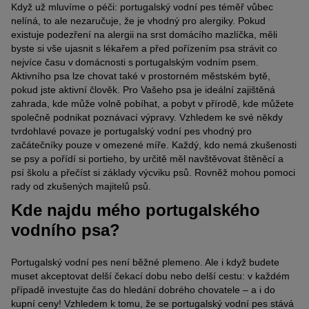
Když už mluvíme o péči: portugalský vodní pes téměř vůbec
nelíná, to ale nezaručuje, že je vhodný pro alergiky. Pokud
existuje podezření na alergii na srst domácího mazlíčka, měli
byste si vše ujasnit s lékařem a před pořízením psa strávit co
nejvíce času v domácnosti s portugalským vodním psem.
Aktivního psa lze chovat také v prostorném městském bytě,
pokud jste aktivní člověk. Pro Vašeho psa je ideální zajištěná
zahrada, kde může volně pobíhat, a pobyt v přírodě, kde můžete
společně podnikat poznávací výpravy. Vzhledem ke své někdy
tvrdohlavé povaze je portugalský vodní pes vhodný pro
začátečníky pouze v omezené míře. Každý, kdo nemá zkušenosti
se psy a pořídí si portieho, by určitě měl navštěvovat štěněcí a
psí školu a přečíst si základy výcviku psů. Rovněž mohou pomoci
rady od zkušených majitelů psů.
Kde najdu mého portugalského
vodního psa?
Portugalský vodní pes není běžné plemeno. Ale i když budete
muset akceptovat delší čekací dobu nebo delší cestu: v každém
případě investujte čas do hledání dobrého chovatele – a i do
kupní ceny! Vzhledem k tomu, že se portugalský vodní pes stává