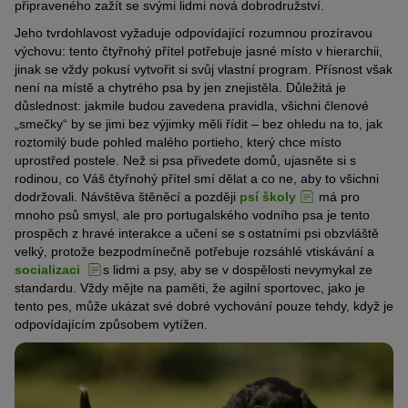
připraveného zažít se svými lidmi nová dobrodružství.
Jeho tvrdohlavost vyžaduje odpovídající rozumnou prozíravou
výchovu: tento čtyřnohý přítel potřebuje jasné místo v hierarchii,
jinak se vždy pokusí vytvořit si svůj vlastní program. Přísnost však
není na místě a chytrého psa by jen znejistěla. Důležitá je
důslednost: jakmile budou zavedena pravidla, všichni členové
„smečky“ by se jimi bez výjimky měli řídit – bez ohledu na to, jak
roztomilý bude pohled malého portieho, který chce místo
uprostřed postele. Než si psa přivedete domů, ujasněte si s
rodinou, co Váš čtyřnohý přítel smí dělat a co ne, aby to všichni
dodržovali. Návštěva štěněcí a později
psí školy
má pro
mnoho psů smysl, ale pro portugalského vodního psa je tento
prospěch z hravé interakce a učení se s ostatními psi obzvláště
velký, protože bezpodmínečně potřebuje rozsáhlé vtiskávání a
socializaci
s lidmi a psy, aby se v dospělosti nevymykal ze
standardu. Vždy mějte na paměti, že agilní sportovec, jako je
tento pes, může ukázat své dobré vychování pouze tehdy, když je
odpovídajícím způsobem vytížen.