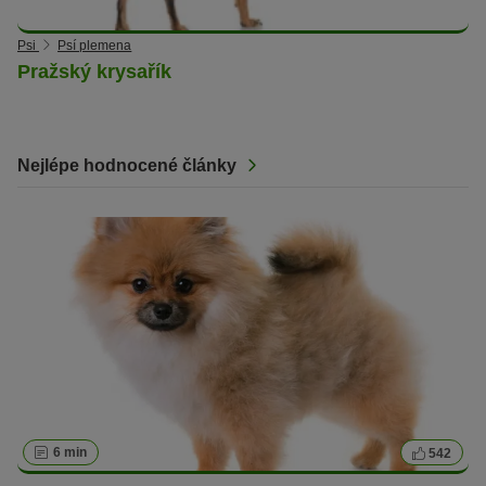
Psi
Psí plemena
Pražský krysařík
Nejlépe hodnocené články
6 min
542