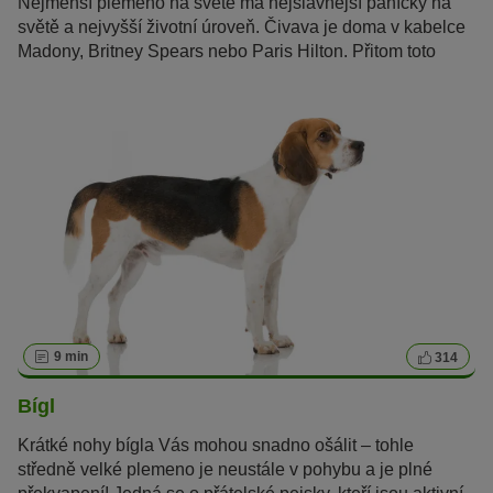
Nejmenší plemeno na světě má nejslavnější páníčky na
světě a nejvyšší životní úroveň. Čivava je doma v kabelce
Madony, Britney Spears nebo Paris Hilton. Přitom toto
mexické plemeno je víc než jen luxusní psí společník.
9 min
314
Bígl
Krátké nohy bígla Vás mohou snadno ošálit – tohle
středně velké plemeno je neustále v pohybu a je plné