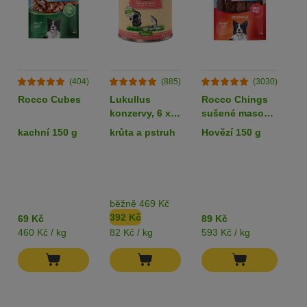
(404)
(885)
(3030)
Rocco Cubes
Lukullus
Rocco Chings
B
konzervy, 6 x
sušené maso
v
800 g - 5 + 1
pro psy
R
kachní 150 g
krůta a pstruh
Hovězí 150 g
k
zdarma!
k
g
je
běžně 469 Kč
K
392 Kč
1
69 Kč
89 Kč
460 Kč / kg
82 Kč / kg
593 Kč / kg
39