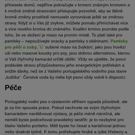
přinesete domů, nejdříve pokračujte v krmení známým krmivem a
k možné změně stravování přistupujte pozvolně, aby se štěně
kromě změny prostředí nemuselo vyrovnávat ještě se změnou
stravy. Když si u Vás již zvykne, můžete pomalu přimíchávat více
a více nového krmiva do známého. Kvalitní krmivo poznáte podle
toho, že ve složení je maso na prvním místě. To platí také pro
pamlsky – nepoužívejte snacky a pamlsky s obilninami.
Pamlsky
pro péči o zuby,
sušené maso na žvýkání, jako jsou hovězí
uši nebo masové kousky pro psy, jsou dobrou alternativou, kterou
si Váš čtyřnohý kamarád určitě oblíbí. Vždy se ujistěte, že psovi
podáváte stravu přizpůsobenou jeho energetickým potřebám a
snižte dávky, než se z Vašeho portugalského vodního psa stane
„kulička“. Čerstvá voda by měla být psovi vždy volně k dispozici.
Péče
Portugalský vodní pes s výstavním střihem vypadá působivě, ale
je za tím spousta práce. Pokud nechcete se svým čtyřnohým
kamarádem navštěvovat výstavy, je péče méně náročná, ale
neměli byste podceňovat pravidelný sestřih: je to nezbytné pro
blaho Vašeho portieho. Měli byste ho česat a kartáčovat jednou
nebo dvakrát týdně. K tomu potřebujete hrubé a úzké hřebeny a