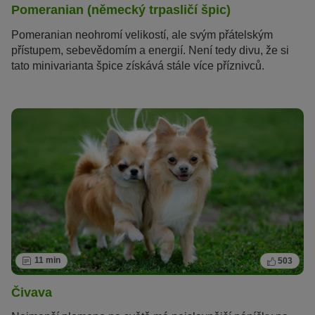
Pomeranian (německý trpasličí špic)
Pomeranian neohromí velikostí, ale svým přátelským
přístupem, sebevědomím a energií. Není tedy divu, že si
tato minivarianta špice získává stále více příznivců.
11 min
503
Čivava