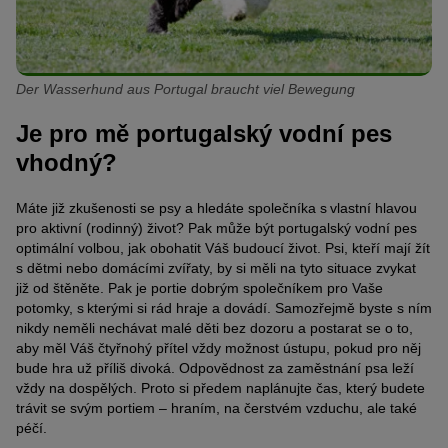
Der Wasserhund aus Portugal braucht viel Bewegung
Je pro mě portugalský vodní pes
vhodný?
Máte již zkušenosti se psy a hledáte společníka s vlastní hlavou
pro aktivní (rodinný) život? Pak může být portugalský vodní pes
optimální volbou, jak obohatit Váš budoucí život. Psi, kteří mají žít
s dětmi nebo domácími zvířaty, by si měli na tyto situace zvykat
již od štěněte. Pak je portie dobrým společníkem pro Vaše
potomky, s kterými si rád hraje a dovádí. Samozřejmě byste s ním
nikdy neměli nechávat malé děti bez dozoru a postarat se o to,
aby měl Váš čtyřnohý přítel vždy možnost ústupu, pokud pro něj
bude hra už příliš divoká. Odpovědnost za zaměstnání psa leží
vždy na dospělých. Proto si předem naplánujte čas, který budete
trávit se svým portiem – hraním, na čerstvém vzduchu, ale také
péčí.