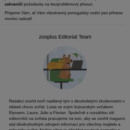
zahraničí
požadavky na bezproblémový přesun.
Přejeme Vám, ať Vám všestranný portugalský vodní pes přinese
mnoho radosti!
zooplus Editorial Team
Redakci zoohit tvoří nadšený tým s dlouholetými zkušenostmi v
oblasti chovu zvířat: Luisa se svým švýcarským ovčákem
Elyosem, Laura, Julio a Florian. Společně s rozsáhlou sítí
odborníků na zvířata pracujeme na tom, aby se zoohit magazín
stal důvěryhodným zdrojem informací pro všechny majitele a
milovníky zvířat. Naším cílem je přinášet poutavé poznatky a