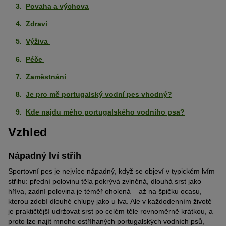
Povaha a výchova
Zdraví
Výživa
Péče
Zaměstnání
Je pro mě portugalský vodní pes vhodný?
Kde najdu mého portugalského vodního psa?
Vzhled
Nápadný lví střih
Sportovní pes je nejvíce nápadný, když se objeví v typickém lvím
střihu: přední polovinu těla pokrývá zvlněná, dlouhá srst jako
hříva, zadní polovina je téměř oholená – až na špičku ocasu,
kterou zdobí dlouhé chlupy jako u lva. Ale v každodenním životě
je praktičtější udržovat srst po celém těle rovnoměrně krátkou, a
proto lze najít mnoho ostříhaných portugalských vodních psů,