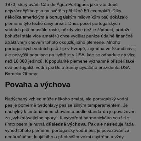
1970, který uvádí Cão de Água Português jako v té době
nejvzácnějšího psa na světě s přibližně 50 exempláři. Díky
několika americkým a portugalským milovníkům psů dokázalo
plemeno tyto těžké časy přežít. Dnes počet portugalských
vodních psů neustále roste, někdy více než je žádoucí, protože
bohužel stále více amatérů chce vydělat peníze údajně finančně
atraktivním chovem tohoto okouzlujícího plemene. Mnoho
portugalských vodních psů žije v Evropě, zejména ve Skandinávii,
ale nejvyšší populace na světě je v USA, kde se odhaduje na více
než 10 000 jedinců. K popularitě plemene významně přispěli také
dva portugalští vodní psi Bo a Sunny bývalého prezidenta USA
Baracka Obamy.
Povaha a výchova
Nadýchaný vzhled může někoho zmást, ale portugalský vodní
pes je poměrně tvrdohlavý pes se silným temperamentem. Je
náchylný k teritoriálnímu chování a podle standardu je považován
za „vyhledávajícího spory“. K vytvoření harmonického soužití s ​​
tímto psem je nutná
důsledná výchova
. Pak ale následuje řada
výhod tohoto plemene: portugalský vodní pes je považován za
nenáročného, ​​loajálního a především velmi chytrého a vždy