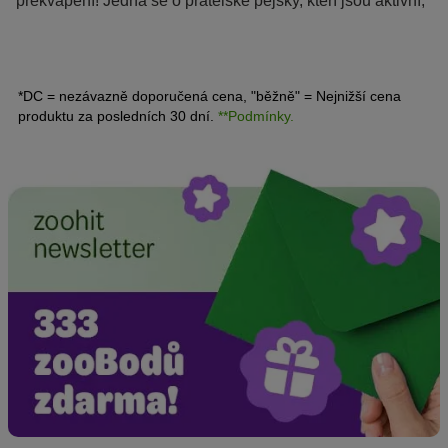
překvapení! Jedná se o přátelské pejsky, kteří jsou aktivní,
velmi chytří a jen tak je něco nevyděsí.
*DC = nezávazně doporučená cena, "běžně" = Nejnižší cena
produktu za posledních 30 dní.
**Podmínky.