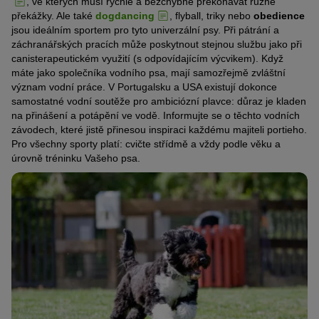
, ve kterých musí rychle a bezchybně překonávat různé
překážky. Ale také
dogdancing
, flyball, triky nebo
obedience
jsou ideálním sportem pro tyto univerzální psy. Při pátrání a
záchranářských pracích může poskytnout stejnou službu jako při
canisterapeutickém využití (s odpovídajícím výcvikem). Když
máte jako společníka vodního psa, mají samozřejmě zvláštní
význam vodní práce. V Portugalsku a USA existují dokonce
samostatné vodní soutěže pro ambiciózní plavce: důraz je kladen
na přinášení a potápění ve vodě. Informujte se o těchto vodních
závodech, které jistě přinesou inspiraci každému majiteli portieho.
Pro všechny sporty platí: cvičte střídmě a vždy podle věku a
úrovně tréninku Vašeho psa.