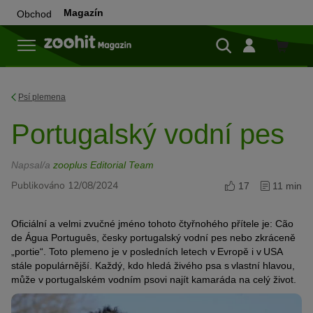
Magazín
Obchod
Do
obchod
Psí plemena
Portugalský vodní pes
Napsal/a
zooplus Editorial Team
Publikováno 12/08/2024
17
11 min
Oficiální a velmi zvučné jméno tohoto čtyřnohého přítele je: Cão
de Água Português, česky portugalský vodní pes nebo zkráceně
„portie“. Toto plemeno je v posledních letech v Evropě i v USA
stále populárnější. Každý, kdo hledá živého psa s vlastní hlavou,
může v portugalském vodním psovi najít kamaráda na celý život.