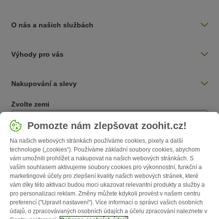
O nás a našich službách
Výhody pro vás
Nakupování a slevy
Zvolte zemi
Česká / CZ
Pomozte nám zlepšovat zoohit.cz!
Na našich webových stránkách používáme cookies, pixely a další
Follow zooplus
technologie („cookies“). Používáme základní soubory cookies, abychom
vám umožnili prohlížet a nakupovat na našich webových stránkách. S
vaším souhlasem aktivujeme soubory cookies pro výkonnostní, funkční a
marketingové účely pro zlepšení kvality našich webových stránek, které
vám díky této aktivaci budou moci ukazovat relevantní produkty a služby a
pro personalizaci reklam. Změny můžete kdykoli provést v našem centru
preferencí ("Upravit nastavení"). Více informací o správci vašich osobních
údajů, o zpracovávaných osobních údajích a účelu zpracování naleznete v