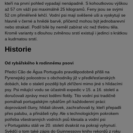
kteří na první pohled vypadají nenápadně. S kohoutkovou výškou
až 57 cm váží psi maximálně 25 kilogramů. Feny jsou se svými
52 cm přiměřeně lehčí. Vodní psi mají svěšené uši a vyskytují se
hlavně v černé a hnědé barvě, přičemž mohou být jednobarevní
nebo strakatí. Podíl bílé by neměl zabírat víc než třetinu těla.
Kromě varianty s dlouhou zvlněnou srstí existují i ​​jedinci s krátkou
a kudrnatou srstí.
Historie
Od rybářského k rodinnému psovi
Předci Cão de Água Português pravděpodobně přišli na
Pyrenejský poloostrov s obchodníky již v předkřesťanských
dobách, kde o staletí později byli zkříženi mimo jiné s hlídacími
psy. Psi milující vodu se účastnili expedic v 15. a 16. století a
doručovali zprávy mezi loděmi flotily. Tito vodní psi tradičně
pomáhali portugalským rybářům při každodenní práci:
doprovázeli čluny, hlídali úlovek, zachraňovali ty, kteří přepadli
přes palubu, a přinášeli ryby. Ale s technologickým pokrokem
potřeba všestranných vodních psů klesala a vodní psi
v Portugalsku stáli ve 20. století dvakrát na pokraji vyhynutí.
Svědčí o tom také zápis do Guinnessovy knihy rekordů z roku