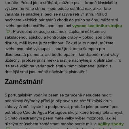
kartáče. Pokud jde o stříhání, můžete psa – kromě klasického
výstavního lvího střihu – jednoduše ostříhat nakrátko. Tato
varianta se snadnější péčí se nazývá retrívr střih. Pokud
nechcete každých pár týdnů chodit do psího salónu, můžete si
svého portieho ostříhat sami pomocí
vysoce kvalitního strojku
. Pravidelně zkracujte srst mezi tlapkami nůžkami se
zakulacenou špičkou a kontrolujte drápy – pokud jsou příliš
dlouhé, měli byste je zastřihnout. Pokud je to nutné, můžete
svého psa také vykoupat – použijte k tomu šampon pro
dlouhosrstá plemena, ale buďte opatrní: kondicionér není vždy
užitečný, protože příliš měkká srst je náchylnější k plstnatění. To
lze také vidět na variantách srsti v rámci plemene: jedinci s
drsnější srstí jsou méně náchylní k plstnatění.
Zaměstnání
S portugalským vodním psem se zaručeně nebudete nudit:
podnikavý čtyřnohý přítel je připraven na téměř každý druh
zábavy. A měli byste ho podporovat, protože jako pracovní pes
potřebuje Cão de Água Português úkoly, které trénují tělo a mysl.
S tímto všestranným psem máte velký výběr možností, jak jej
různým způsobem zaměstnat: mnoho portie miluje
agility sporty