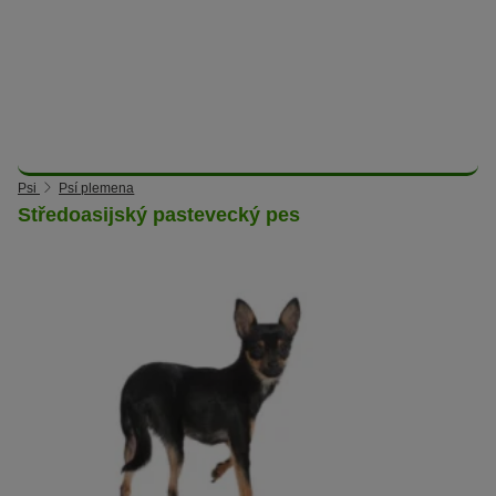
Psi
Psí plemena
Středoasijský pastevecký pes