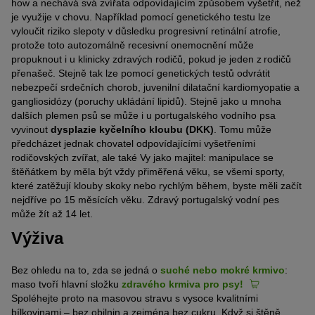
how a nechává svá zvířata odpovídajícím způsobem vyšetřit, než
je využije v chovu. Například pomocí genetického testu lze
vyloučit riziko slepoty v důsledku progresivní retinální atrofie,
protože toto autozomálně recesivní onemocnění může
propuknout i u klinicky zdravých rodičů, pokud je jeden z rodičů
přenašeč. Stejně tak lze pomocí genetických testů odvrátit
nebezpečí srdečních chorob, juvenilní dilatační kardiomyopatie a
gangliosidózy (poruchy ukládání lipidů). Stejně jako u mnoha
dalších plemen psů se může i u portugalského vodního psa
vyvinout
dysplazie kyčelního kloubu (DKK)
. Tomu může
předcházet jednak chovatel odpovídajícími vyšetřeními
rodičovských zvířat, ale také Vy jako majitel: manipulace se
štěňátkem by měla být vždy přiměřená věku, se všemi sporty,
které zatěžují klouby skoky nebo rychlým během, byste měli začít
nejdříve po 15 měsících věku. Zdravý portugalský vodní pes
může žít až 14 let.
Výživa
Bez ohledu na to, zda se jedná o
suché nebo mokré krmivo
:
maso tvoří hlavní složku
zdravého krmiva pro psy!
Spoléhejte proto na masovou stravu s vysoce kvalitními
bílkovinami – bez obilnin a zejména bez cukru. Když si štěně