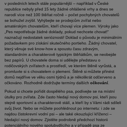
v posledních letech stále populárnější – například v České
republice nebyly před 15 lety žádné ohlášené vrhy a dnes se
narodí více než 100 štěňat ročně – počet pochybných chovatelů
se bohužel zvýšil. Vyhýbejte se prodejcům zvířat nebo
amatérským chovatelům, kteří chovají více plemen. Výroky jako
„Pes nepotřebuje žádné doklady, pokud nechcete chovat!“
naznačují nedostatek serióznosti! Doklad o původu je minimálním
požadavkem pro získání skutečného portieho. Žádný chovatel,
který věnuje své know-how a spoustu času zdravým,
standardním a charakterově typickým štěňátkům, se neobejde
bez papírů. U chovatele doma si udělejte představu o
rodičovských zvířatech a prostředí, ve kterém štěně vyrůstá, a
promluvte si s chovatelem o plemeni. Štěně si můžete přinést
domů nejdříve ve věku osmi týdnů a je několikrát odčerveno a
očkováno. Rozhodně dodržujte termíny dalších
očkování
.
Pokud si chcete pořídit dospělého psa, podívejte se na místní
útulky pro zvířata. Zde často hledají nový domov psi, kteří jsou
stejně sportovní a charakterově stálí, a kteří by s Vámi rádi sdíleli
svůj život. Nebo se můžete poohlédnout po internetu: i zde se
najdou čistokrevní vodní psi – ale také okouzlující kříženci –
hledající nový domov. Zjistěte podrobně předchozí historii
potenciálního nového spolubydlícího a v případě psa ze