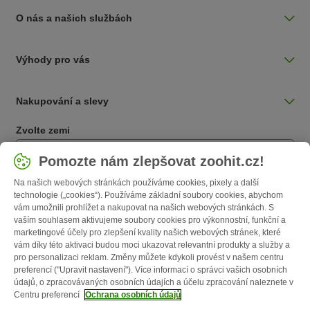
O nás a našich službách
Výhody pro vás
Nakupování a slevy
Zvolte zemi
Česká / CZ
Pomozte nám zlepšovat zoohit.cz!
Na našich webových stránkách používáme cookies, pixely a další
Follow zooplus
technologie („cookies“). Používáme základní soubory cookies, abychom
vám umožnili prohlížet a nakupovat na našich webových stránkách. S
vaším souhlasem aktivujeme soubory cookies pro výkonnostní, funkční a
marketingové účely pro zlepšení kvality našich webových stránek, které
vám díky této aktivaci budou moci ukazovat relevantní produkty a služby a
pro personalizaci reklam. Změny můžete kdykoli provést v našem centru
preferencí ("Upravit nastavení"). Více informací o správci vašich osobních
údajů, o zpracovávaných osobních údajích a účelu zpracování naleznete v
Centru preferencí
Ochrana osobních údajů