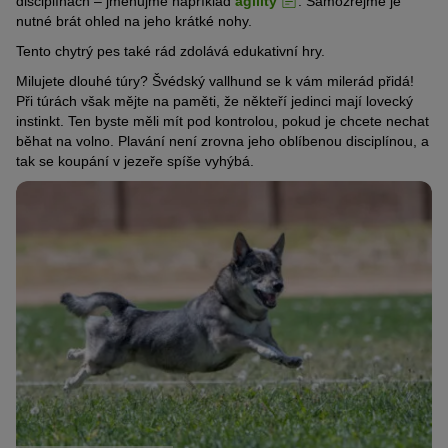
disciplínách – jmenujme například
agility
. Samozřejmě je
nutné brát ohled na jeho krátké nohy.
Tento chytrý pes také rád zdolává edukativní hry.
Milujete dlouhé túry? Švédský vallhund se k vám milerád přidá!
Při túrách však mějte na paměti, že někteří jedinci mají lovecký
instinkt. Ten byste měli mít pod kontrolou, pokud je chcete nechat
běhat na volno. Plavání není zrovna jeho oblíbenou disciplínou, a
tak se koupání v jezeře spíše vyhýbá.