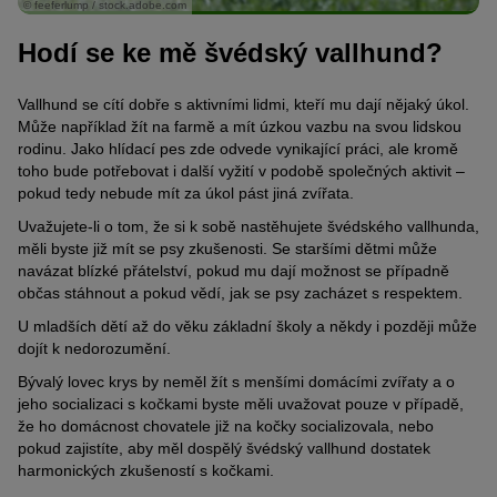
© feeferlump / stock.adobe.com
Hodí se ke mě švédský vallhund?
Vallhund se cítí dobře s aktivními lidmi, kteří mu dají nějaký úkol.
Může například žít na farmě a mít úzkou vazbu na svou lidskou
rodinu. Jako hlídací pes zde odvede vynikající práci, ale kromě
toho bude potřebovat i další vyžití v podobě společných aktivit –
pokud tedy nebude mít za úkol pást jiná zvířata.
Uvažujete-li o tom, že si k sobě nastěhujete švédského vallhunda,
měli byste již mít se psy zkušenosti. Se staršími dětmi může
navázat blízké přátelství, pokud mu dají možnost se případně
občas stáhnout a pokud vědí, jak se psy zacházet s respektem.
U mladších dětí až do věku základní školy a někdy i později může
dojít k nedorozumění.
Bývalý lovec krys by neměl žít s menšími domácími zvířaty a o
jeho socializaci s kočkami byste měli uvažovat pouze v případě,
že ho domácnost chovatele již na kočky socializovala, nebo
pokud zajistíte, aby měl dospělý švédský vallhund dostatek
harmonických zkušeností s kočkami.