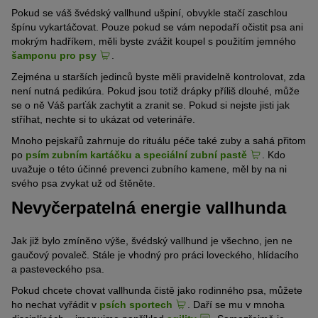
Pokud se váš švédský vallhund ušpiní, obvykle stačí zaschlou
špínu vykartáčovat. Pouze pokud se vám nepodaří očistit psa ani
mokrým hadříkem, měli byste zvážit koupel s použitím jemného
šamponu pro psy
.
Zejména u starších jedinců byste měli pravidelně kontrolovat, zda
není nutná pedikúra. Pokud jsou totiž drápky příliš dlouhé, může
se o ně Váš parťák zachytit a zranit se. Pokud si nejste jisti jak
stříhat, nechte si to ukázat od veterináře.
Mnoho pejskařů zahrnuje do rituálu péče také zuby a sahá přitom
po
psím zubním kartáčku a speciální zubní pastě
. Kdo
uvažuje o této účinné prevenci zubního kamene, měl by na ni
svého psa zvykat už od štěněte.
Nevyčerpatelná energie vallhunda
Jak již bylo zmíněno výše, švédský vallhund je všechno, jen ne
gaučový povaleč. Stále je vhodný pro práci loveckého, hlídacího
a pasteveckého psa.
Pokud chcete chovat vallhunda čistě jako rodinného psa, můžete
ho nechat vyřádit v
psích sportech
. Daří se mu v mnoha