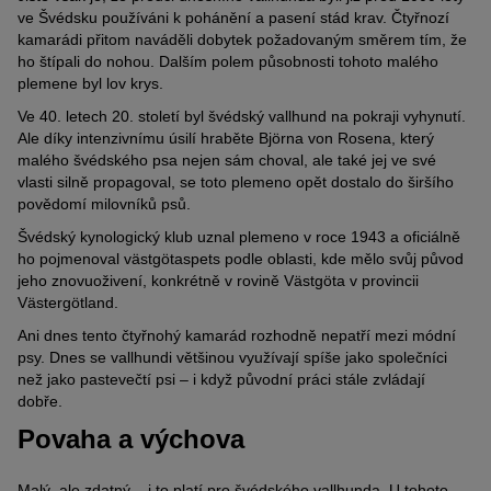
ve Švédsku používáni k pohánění a pasení stád krav. Čtyřnozí
kamarádi přitom naváděli dobytek požadovaným směrem tím, že
ho štípali do nohou. Dalším polem působnosti tohoto malého
plemene byl lov krys.
Ve 40. letech 20. století byl švédský vallhund na pokraji vyhynutí.
Ale díky intenzivnímu úsilí hraběte Björna von Rosena, který
malého švédského psa nejen sám choval, ale také jej ve své
vlasti silně propagoval, se toto plemeno opět dostalo do širšího
povědomí milovníků psů.
Švédský kynologický klub uznal plemeno v roce 1943 a oficiálně
ho pojmenoval västgötaspets podle oblasti, kde mělo svůj původ
jeho znovuoživení, konkrétně v rovině Västgöta v provincii
Västergötland.
Ani dnes tento čtyřnohý kamarád rozhodně nepatří mezi módní
psy. Dnes se vallhundi většinou využívají spíše jako společníci
než jako pastevečtí psi – i když původní práci stále zvládají
dobře.
Povaha a výchova
Malý, ale zdatný – i to platí pro švédského vallhunda. U tohoto