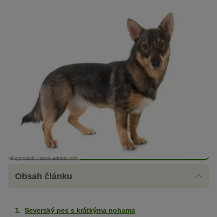
© cynoclub / stock.adobe.com
Obsah článku
Severský pes s krátkýma nohama