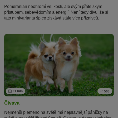
Pomeranian neohromí velikostí, ale svým přátelským
přístupem, sebevědomím a energií. Není tedy divu, že si
tato minivarianta špice získává stále více příznivců.
11 min
503
Čivava
Nejmenší plemeno na světě má nejslavnější páníčky na