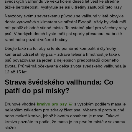
švédských vallhundů ve věku kolem deseti let vést ke středně
těžké šerosleposti. Vyskytuje se asi u třetiny zástupců této rasy.
Navzdory svému severskému původu se vallhund v létě obvykle
dobře vyrovnává s klimatem ve střední Evropě. Vždy by však měl
mít poblíž chladné stinné místo. To ostatně platí pro všechny rasy
psů. V horkých dnech byste měli psí sporty přesunout na brzké
ranní nebo pozdní večerní hodiny.
Dbejte také na to, aby si tento poměrně kompaktní čtyřnohý
kamarád udržel štíhlý pas – zdravá tělesná hmotnost je také u
psů považována za jeden z nejlepších předpokladů dlouhého
života. Průměrná očekávaná délka života švédského vallhunda je
12 až 15 let.
Strava švédského vallhunda: Co
patří do psí misky?
Druhově vhodné
krmivo pro psy
s vysokým podílem masa je
nejlepším základem pro zdravý život psa. Vyberte si proto suché
nebo mokré krmivo, jehož hlavním obsahem je maso. Takové
krmivo poznáte to podle, že maso je na prvním místě v seznamu
složek.