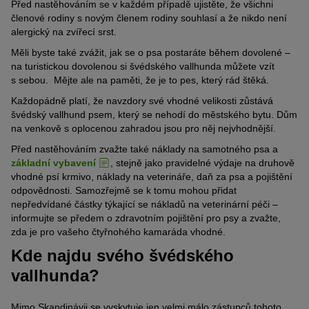
Před nastěhováním se v každém případě ujistěte, že všichni
členové rodiny s novým členem rodiny souhlasí a že nikdo není
alergický na zvířecí srst.
Měli byste také zvážit, jak se o psa postaráte během dovolené –
na turistickou dovolenou si švédského vallhunda můžete vzít
s sebou. Mějte ale na paměti, že je to pes, který rád štěká.
Každopádně platí, že navzdory své vhodné velikosti zůstává
švédský vallhund psem, který se nehodí do městského bytu. Dům
na venkově s oplocenou zahradou jsou pro něj nejvhodnější.
Před nastěhováním zvažte také náklady na samotného psa a
základní vybavení
, stejně jako pravidelné výdaje na druhově
vhodné psí krmivo, náklady na veterináře, daň za psa a pojištění
odpovědnosti. Samozřejmě se k tomu mohou přidat
nepředvídané částky týkající se nákladů na veterinární péči –
informujte se předem o zdravotním pojištění pro psy a zvažte,
zda je pro vašeho čtyřnohého kamaráda vhodné.
Kde najdu svého švédského
vallhunda?
Mimo Skandinávii se vyskytuje jen velmi málo zástupců tohoto