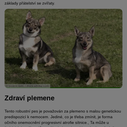
základy přátelství se zvířaty.
© beatrix kido / stock.adobe.com
Zdraví plemene
Tento robustní pes je považován za plemeno s malou genetickou
predispozicí k nemocem. Jediné, co je třeba zmínit, je forma
očního onemocnění progresivní atrofie sítnice., Ta může u