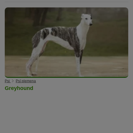
Psi
Psí plemena
Greyhound