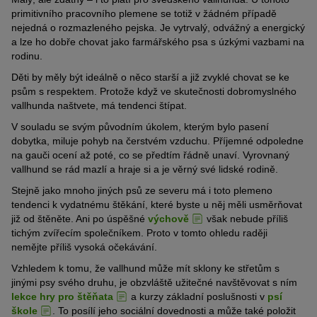
primitivního pracovního plemene se totiž v žádném případě
nejedná o rozmazleného pejska. Je vytrvalý, odvážný a energický
a lze ho dobře chovat jako farmářského psa s úzkými vazbami na
rodinu.
Děti by měly být ideálně o něco starší a již zvyklé chovat se ke
psům s respektem. Protože když ve skutečnosti dobromyslného
vallhunda naštvete, má tendenci štípat.
V souladu se svým původním úkolem, kterým bylo pasení
dobytka, miluje pohyb na čerstvém vzduchu. Příjemné odpoledne
na gauči ocení až poté, co se předtím řádně unaví. Vyrovnaný
vallhund se rád mazlí a hraje si a je věrný své lidské rodině.
Stejně jako mnoho jiných psů ze severu má i toto plemeno
tendenci k vydatnému štěkání, které byste u něj měli usměrňovat
již od štěněte. Ani po úspěšné
výchově
však nebude příliš
tichým zvířecím společníkem. Proto v tomto ohledu raději
nemějte příliš vysoká očekávání.
Vzhledem k tomu, že vallhund může mít sklony ke střetům s
jinými psy svého druhu, je obzvláště užitečné navštěvovat s ním
lekce hry pro štěňata
a kurzy základní poslušnosti v
psí
škole
. To posílí jeho sociální dovednosti a může také položit