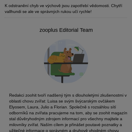
K odstranění chyb ve výchově jsou zapotřebí vědomosti. Chytří
vallhundi se ale ve správných rukou učí rychle!
zooplus Editorial Team
Redakci zoohit tvoří nadšený tým s dlouholetými zkušenostmi v
oblasti chovu zvířat: Luisa se svým švýcarským ovčákem
Elyosem, Laura, Julio a Florian. Společně s rozsáhlou sítí
odborníků na zvířata pracujeme na tom, aby se zoohit magazín
stal důvěryhodným zdrojem informací pro všechny majitele a
milovníky zvířat. Naším cílem je přinášet poutavé poznatky a
užitečné informace o správném a druhově vhodném chovu