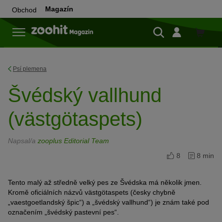
Magazín
Obchod
Do
obchod
Psí plemena
Švédský vallhund
(västgötaspets)
Napsal/a
zooplus Editorial Team
8
8 min
Tento malý až středně velký pes ze Švédska má několik jmen.
Kromě oficiálních názvů västgötaspets (česky chybně
„vaestgoetlandský špic“) a „švédský vallhund“) je znám také pod
označením „švédský pastevní pes“.