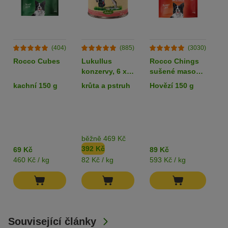
(404)
(885)
(3030)
Rocco Cubes
Lukullus
Rocco Chings
B
konzervy, 6 x
sušené maso
v
800 g - 5 + 1
pro psy
R
kachní 150 g
krůta a pstruh
Hovězí 150 g
k
zdarma!
k
g
je
běžně 469 Kč
K
392 Kč
1
69 Kč
89 Kč
460 Kč / kg
82 Kč / kg
593 Kč / kg
39
Související články