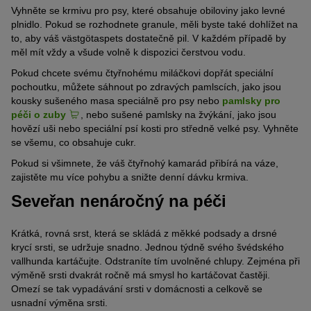
Vyhněte se krmivu pro psy, které obsahuje obiloviny jako levné
plnidlo. Pokud se rozhodnete granule, měli byste také dohlížet na
to, aby váš västgötaspets dostatečně pil. V každém případě by
měl mít vždy a všude volně k dispozici čerstvou vodu.
Pokud chcete svému čtyřnohému miláčkovi dopřát speciální
pochoutku, můžete sáhnout po zdravých pamlscích, jako jsou
kousky sušeného masa speciálně pro psy nebo
pamlsky pro
péči o zuby
, nebo sušené pamlsky na žvýkání, jako jsou
hovězí uši nebo speciální psí kosti pro středně velké psy. Vyhněte
se všemu, co obsahuje cukr.
Pokud si všimnete, že váš čtyřnohý kamarád přibírá na váze,
zajistěte mu více pohybu a snižte denní dávku krmiva.
Seveřan nenáročný na péči
Krátká, rovná srst, která se skládá z měkké podsady a drsné
krycí srsti, se udržuje snadno. Jednou týdně svého švédského
vallhunda kartáčujte. Odstraníte tím uvolněné chlupy. Zejména při
výměně srsti dvakrát ročně má smysl ho kartáčovat častěji.
Omezí se tak vypadávání srsti v domácnosti a celkově se
usnadní výměna srsti.