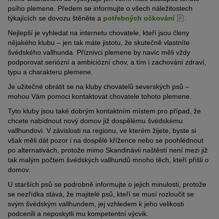
psího plemene. Předem se informujte o všech náležitostech
týkajících se dovozu štěněte a
potřebných očkování
.
Nejlepší je vyhledat na internetu chovatele, kteří jsou členy
nějakého klubu – jen tak máte jistotu, že skutečně vlastníte
švédského vallhunda. Příznivci plemene by navíc měli vždy
podporovat seriózní a ambiciózní chov, a tím i zachování zdraví,
typu a charakteru plemene.
Je užitečné obrátit se na kluby chovatelů severských psů –
mohou Vám pomoci kontaktovat chovatele tohoto plemene.
Tyto kluby jsou také dobrým kontaktním místem pro případ, že
chcete nabídnout nový domov již dospělému švédskému
vallhundovi. V závislosti na regionu, ve kterém žijete, byste si
však měli dát pozor i na dospělé křížence nebo se poohlédnout
po alternativách, protože mimo Skandinávii naštěstí není mezi již
tak malým počtem švédských vallhundů mnoho těch, kteří přišli o
domov.
U starších psů se podrobně informujte o jejich minulosti, protože
se nezřídka stává, že majitelé psů, kteří se musí rozloučit se
svým švédským vallhundem, jej vzhledem k jeho velikosti
podcenili a neposkytli mu kompetentní výcvik.