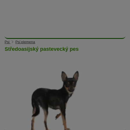
Psi
Psí plemena
Středoasijský pastevecký pes