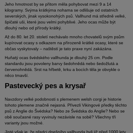
Jeho hmotnost by se přitom měla pohybovat mezi 9 a 14
kilogramy. Svýma krátkýma nohama se odlišuje od ostatních
severských, jinak vysokonohých psů. Vallhund má středně velké,
špičaté uši, které jsou velmi pohyblivé. Jeho ocas může být
dlouhý nebo od přírody krátký.
Až do 80. let 20. století nechávalo mnoho chovatelů svým psům
kupírovat ocasy s odkazem na přirozeně krátké ocasy, které se
občas vyskytovaly – naštěstí je tato praxe nyní zakázána.
Huňatý ocas švédského vallhunda je dlouhý 25 cm. Podle
standardu jsou povoleny barvy šedohnědá nebo šedožlutá a
červenohnědá. Srst na hřbetě, krku a bocích těla je obvykle o
něco tmavší.
Pastevecký pes a krysař
Navzdory velké podobnosti s plemenem welsh corgi je historie
tohoto plemene značně nejasná. Přivezli Vikingové předky těchto
psů z Anglie do Švédska? Nebo ze Švédska do Anglie? Nebo se
obě současné rasy vyvinuly nezávisle na sobě? Všechny tři
varianty jsou možné.
Jisté však je, že předci dnešního vallhunda byli již před 1000 lety