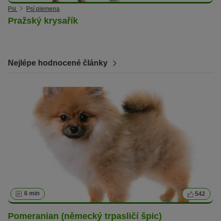
Psi
Psí plemena
Pražský krysařík
Nejlépe hodnocené články
6 min
542
Pomeranian (německý trpasličí špic)