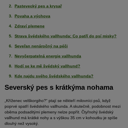
Pastevecký pes a krysař
Povaha a výchova
Zdraví plemene
Strava švédského vallhunda: Co patří do psí misky?
Seveřan nenáročný na péči
Nevyčerpatelná energie vallhunda
Hodí se ke mě švédský vallhund?
Kde najdu svého švédského vallhunda?
Severský pes s krátkýma nohama
„Kříženec velškorgiho?“ ptají se někteří milovníci psů, když
poprvé spatří švédského vallhunda. A skutečně, podobnost mezi
oběma podsaditými plemeny nelze popřít. Čtyřnohý švédský
vallhund má krátké nohy a s výškou 35 cm v kohoutku je spíše
dlouhý než vysoký.