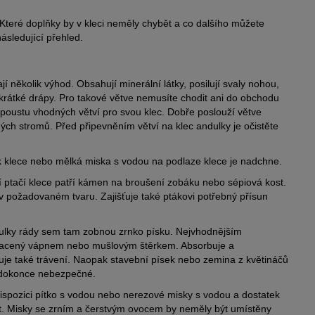
i. Které doplňky by v kleci neměly chybět a co dalšího můžete
ásledující přehled.
í několik výhod. Obsahují minerální látky, posilují svaly nohou,
krátké drápy. Pro takové větve nemusíte chodit ani do obchodu
poustu vhodných větví pro svou klec. Dobře poslouží větve
cných stromů. Před připevněním větví na klec andulky je očistěte
 klece nebo mělká miska s vodou na podlaze klece je nadchne.
ptačí klece patří kámen na broušení zobáku nebo sépiová kost.
 požadovaném tvaru. Zajišťuje také ptákovi potřebný přísun
ulky rády sem tam zobnou zrnko písku. Nejvhodnějším
ohacený vápnem nebo mušlovým štěrkem. Absorbuje a
uluje také trávení. Naopak stavební písek nebo zemina z květináčů
 dokonce nebezpečné.
ispozici pítko s vodou nebo nerezové misky s vodou a dostatek
t. Misky se zrním a čerstvým ovocem by neměly být umístěny