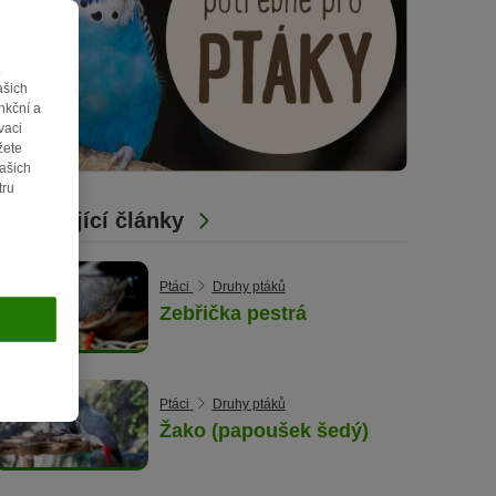
.
ašich
nkční a
vaci
žete
vašich
tru
Související články
Ptáci
Druhy ptáků
Zebřička pestrá
Ptáci
Druhy ptáků
Žako (papoušek šedý)