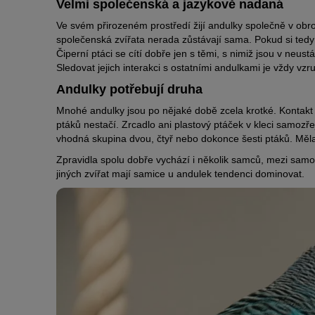
Velmi společenská a jazykově nadaná
Ve svém přirozeném prostředí žijí andulky společně v obro
společenská zvířata nerada zůstávají sama. Pokud si tedy 
Čiperní ptáci se cítí dobře jen s těmi, s nimiž jsou v neust
Sledovat jejich interakci s ostatními andulkami je vždy vzru
Andulky potřebují druha
Mnohé andulky jsou po nějaké době zcela krotké. Kontakt 
ptáků nestačí. Zrcadlo ani plastový ptáček v kleci samo
vhodná skupina dvou, čtyř nebo dokonce šesti ptáků. Měla
Zpravidla spolu dobře vychází i několik samců, mezi sam
jiných zvířat mají samice u andulek tendenci dominovat.