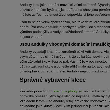
Andulky jsou jako domácí mazlíčci velmi oblíbené. Vypadaj
chovat v menším bytě a jejich pořízení a chov jsou poměr
můžete zvířeti nabídnout život odpovídající jeho potřebám
Jsou to nejen velmi společenská, ale také velmi čilá zvířa
dobře. Pro chov andulek je nezbytná velká klec a možnost p
výměna podestýlky a vody a každodenní krmení. Andulky se
nejsou vhodné.
Jsou andulky vhodnými domácími mazlíčky
Andulky vypadají krásně a zaručeně oživí Váš domov. Ale je
svým dětem, by si měli uvědomit, že velká část povinností
věku základní školy. Teprve pak Vás může v povinnostech 
děti na základní škole jsou ještě příliš malé na to, aby ne
ohleduplné k potřebám ptáků. Andulky nejsou mazlivá zvířá
Správné vybavení klece
Základní pravidlo pro
klec pro ptáky
zní: žádná není 
obrovské omezení. Aby byla klec co nejmenší, měla by bý
Vzhledem k tomu, že andulky létají převážně vodorovně, je
nevhodné jako kulaté klece. Čím jednodušší je konstrukce 