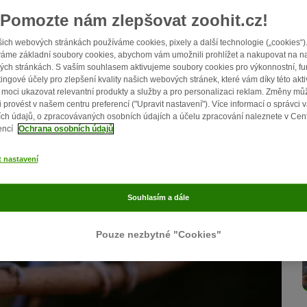
Pomozte nám zlepšovat zoohit.cz!
ich webových stránkách používáme cookies, pixely a další technologie („cookies“)
áme základní soubory cookies, abychom vám umožnili prohlížet a nakupovat na n
ch stránkách. S vaším souhlasem aktivujeme soubory cookies pro výkonnostní, fu
ingové účely pro zlepšení kvality našich webových stránek, které vám díky této akti
moci ukazovat relevantní produkty a služby a pro personalizaci reklam. Změny mů
i provést v našem centru preferencí ("Upravit nastavení"). Více informací o správci 
ch údajů, o zpracovávaných osobních údajích a účelu zpracování naleznete v Cen
encí
Ochrana osobních údajů
t nastavení
Souhlasím a dále
Pouze nezbytné "Cookies"