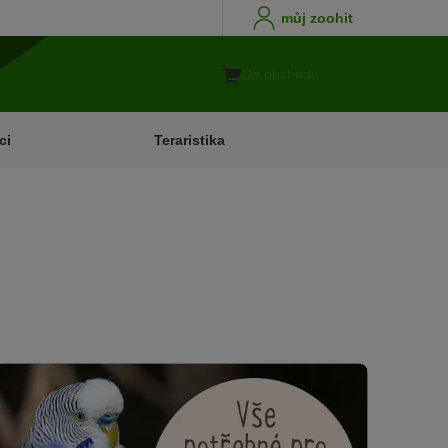
můj zoohit
Do obchodu
ci
Teraristika