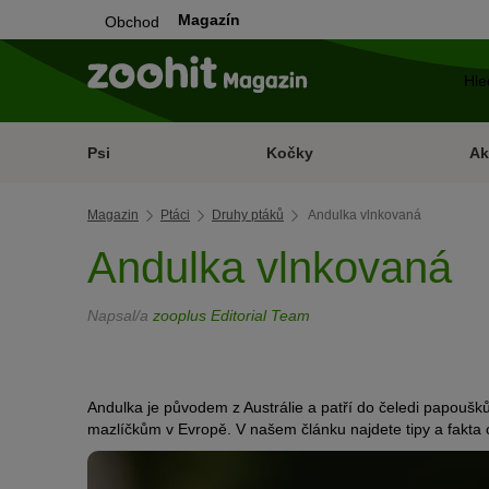
Magazín
Obchod
Psi
Kočky
Ak
Magazin
Ptáci
Druhy ptáků
Andulka vlnkovaná
Andulka vlnkovaná
Napsal/a
zooplus Editorial Team
Andulka je původem z Austrálie a patří do čeledi papoušk
mazlíčkům v Evropě. V našem článku najdete tipy a fakta