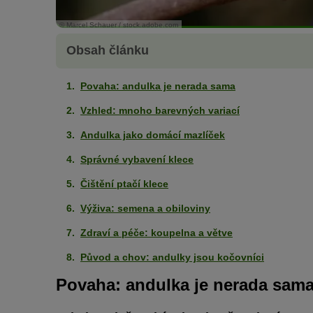
© Marcel Schauer / stock.adobe.com
Obsah článku
Povaha: andulka je nerada sama
Vzhled: mnoho barevných variací
Andulka jako domácí mazlíček
Správné vybavení klece
Čištění ptačí klece
Výživa: semena a obiloviny
Zdraví a péče: koupelna a větve
Původ a chov: andulky jsou kočovníci
Povaha: andulka je nerada sam