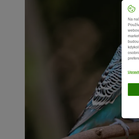
Na naš
Použív
webový
market
budou 
kdykol
osobní
prefer
Upravi