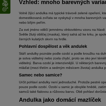
Vzhled: mnoho barevných varia
Volně žijící andulka má typické trávově zelené opeření, kt
domestikovaná zvířata se vyskytují v mnoha barevných va
nebo bílým peřím.
Za své jméno vděčí jemnému vlnkovitému vzoru na hlavě a h
Světle žlutý obličej (maska), který sahá až ke krku, je spol
černých kulatých skvrn na hrdle.
Pohlavní dospělost a věk andulek
Stáří andulky poznáte podle ozobí a podle kroužku na du
je sotva viditelný nebo zcela chybí, proto se oko jeví té
viditelný. Barva ozobí je intenzivnější. U některých barev
mláďat (mezi třetím a sedmým měsícem života) andulka p
Samec nebo samice?
Určit pohlaví andulky není jednoduché. Protože pestré ope
pouze podle ozobí. Ozobí u samic je obvykle hnědé, zatí
samců také fialovou a růžovou barvu. Obě pohlaví dorůstaj
Andulka jako domácí mazlíček