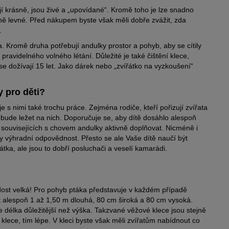
í krásně, jsou živé a „upovídané“. Kromě toho je lze snadno
ně levné. Před nákupem byste však měli dobře zvážit, zda
.
ta. Kromě druha potřebují andulky prostor a pohyb, aby se cítily
ravidelného volného létání. Důležité je také čištění klece,
 dožívají 15 let. Jako dárek nebo „zvířátko na vyzkoušení“
 pro děti?
 s nimi také trochu práce. Zejména rodiče, kteří pořizují zvířata
 bude ležet na nich. Doporučuje se, aby dítě dosáhlo alespoň
souvisejících s chovem andulky aktivně doplňovat. Nicméně i
sly výhradní odpovědnost. Přesto se ale Vaše dítě naučí být
tka, ale jsou to dobří posluchači a veselí kamarádi.
dost velká! Pro pohyb ptáka představuje v každém případě
t alespoň 1 až 1,50 m dlouhá, 80 cm široká a 80 cm vysoká.
 délka důležitější než výška. Takzvané věžové klece jsou stejně
klece, tím lépe. V kleci byste však měli zvířatům nabídnout co