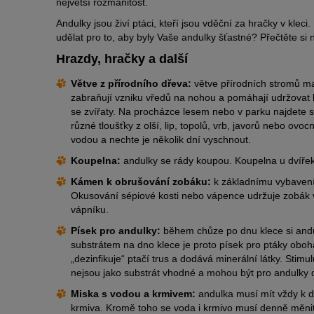
největší rozmanitost.
Andulky jsou živí ptáci, kteří jsou vděční za hračky v klec
udělat pro to, aby byly Vaše andulky šťastné? Přečtěte si n
Hrazdy, hračky a další
Větve z přírodního dřeva:
větve přírodních stromů maj
zabraňují vzniku vředů na nohou a pomáhají udržovat 
se zvířaty. Na procházce lesem nebo v parku najdete s
různé tloušťky z olší, lip, topolů, vrb, javorů nebo ovo
vodou a nechte je několik dní vyschnout.
Koupelna:
andulky se rády koupou. Koupelna u dvířek
Kámen k obrušování zobáku:
k základnímu vybavení 
Okusování sépiové kosti nebo vápence udržuje zobák v
vápníku.
Písek pro andulky:
během chůze po dnu klece si and
substrátem na dno klece je proto písek pro ptáky ob
„dezinfikuje“ ptačí trus a dodává minerální látky. Stim
nejsou jako substrát vhodné a mohou být pro andulky
Miska s vodou a krmivem:
andulka musí mít vždy k d
krmiva. Kromě toho se voda i krmivo musí denně měni