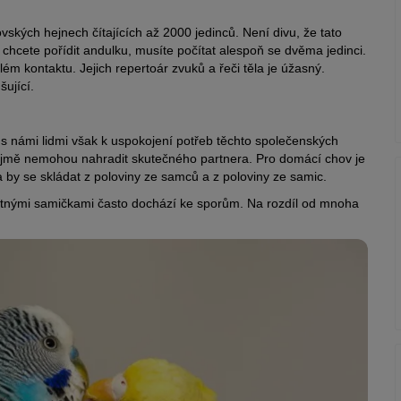
vských hejnech čítajících až 2000 jedinců. Není divu, že tato
chcete pořídit andulku, musíte počítat alespoň se dvěma jedinci.
álém kontaktu. Jejich repertoár zvuků a řeči těla je úžasný.
šující.
s námi lidmi však k uspokojení potřeb těchto společenských
zřejmě nemohou nahradit skutečného partnera. Pro domácí chov je
 by se skládat z poloviny ze samců a z poloviny ze samic.
otnými samičkami často dochází ke sporům. Na rozdíl od mnoha