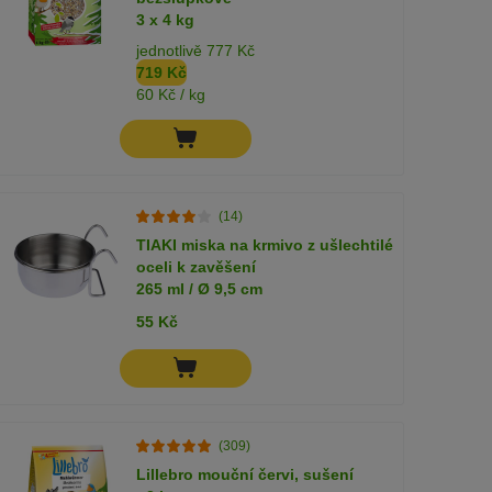
3 x 4 kg
jednotlivě 777 Kč
719 Kč
60 Kč / kg
(14)
TIAKI miska na krmivo z ušlechtilé
oceli k zavěšení
265 ml / Ø 9,5 cm
55 Kč
(309)
Lillebro mouční červi, sušení