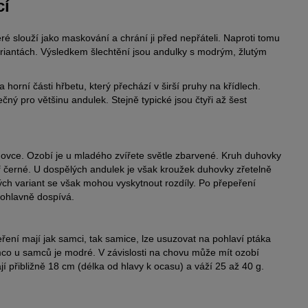
cí
eré slouží jako maskování a chrání ji před nepřáteli. Naproti tomu
riantách. Výsledkem šlechtění jsou andulky s modrým, žlutým
orní části hřbetu, který přechází v širší pruhy na křídlech.
ečný pro většinu andulek. Stejně typické jsou čtyři až šest
hovce. Ozobí je u mladého zvířete světle zbarvené. Kruh duhovky
měř černé. U dospělých andulek je však kroužek duhovky zřetelně
ných variant se však mohou vyskytnout rozdíly. Po přepeření
ohlavně dospívá.
ření mají jak samci, tak samice, lze usuzovat na pohlaví ptáka
mco u samců je modré. V závislosti na chovu může mít ozobí
í přibližně 18 cm (délka od hlavy k ocasu) a váží 25 až 40 g.