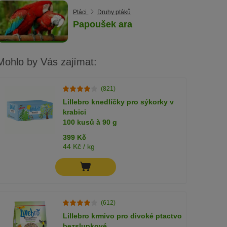
Ptáci
Druhy ptáků
Papoušek ara
Mohlo by Vás zajímat:
(821)
Lillebro knedlíčky pro sýkorky v
krabici
100 kusů à 90 g
399 Kč
44 Kč / kg
(612)
Lillebro krmivo pro divoké ptactvo
bezslupkové