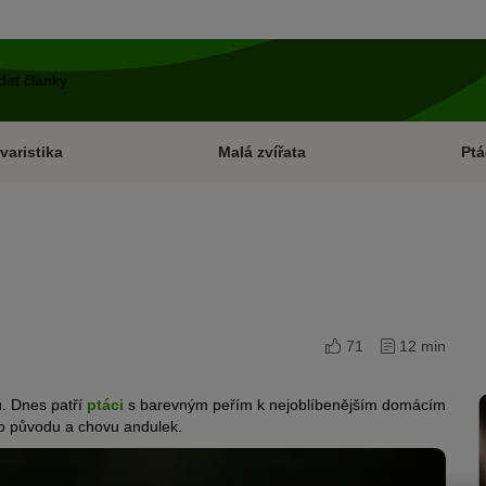
varistika
Malá zvířata
Ptá
71
12 min
ů. Dnes patří
ptáci
s barevným peřím k nejoblíbenějším domácím
 o původu a chovu andulek.