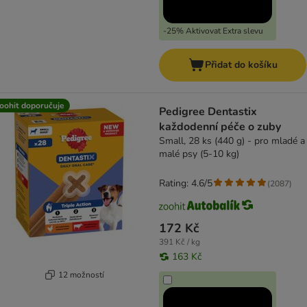
-25% Aktivovat Extra slevu
Přidat do košíku
oohit doporučuje
Pedigree Dentastix
každodenní péče o zuby
Small, 28 ks (440 g) - pro mladé a
malé psy (5-10 kg)
Rating: 4.6/5
(
2087
)
172 Kč
391 Kč / kg
163 Kč
12 možností