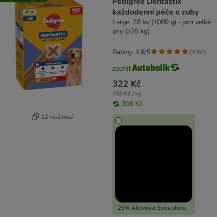
Pedigree Dentastix
každodenní péče o zuby
Large, 28 ks (1080 g) - pro velké
psy (>25 kg)
Rating: 4.6/5
(
2087
)
322 Kč
298 Kč / kg
306 Kč
12 možností
-25% Aktivovat Extra slevu