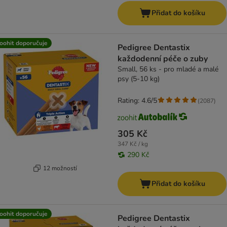
Přidat do košíku
oohit doporučuje
Pedigree Dentastix
každodenní péče o zuby
Small, 56 ks - pro mladé a malé
psy (5-10 kg)
Rating: 4.6/5
(
2087
)
305 Kč
347 Kč / kg
290 Kč
12 možností
Přidat do košíku
oohit doporučuje
Pedigree Dentastix