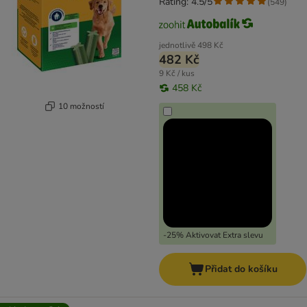
Rating: 4.5/5
(
549
)
jednotlivě
498 Kč
482 Kč
9 Kč / kus
458 Kč
10 možností
-25% Aktivovat Extra slevu
Přidat do košíku