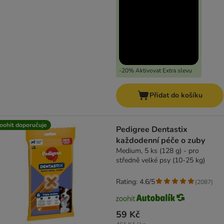
-20% Aktivovat Extra slevu
Přidat do košíku
oohit doporučuje
Pedigree Dentastix
každodenní péče o zuby
Medium, 5 ks (128 g) - pro
středně velké psy (10-25 kg)
Rating: 4.6/5
(
2087
)
59 Kč