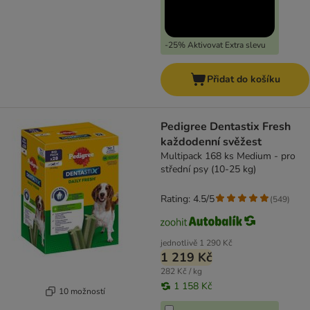
-25% Aktivovat Extra slevu
Přidat do košíku
Pedigree Dentastix Fresh
každodenní svěžest
Multipack 168 ks Medium - pro
střední psy (10-25 kg)
Rating: 4.5/5
(
549
)
jednotlivě
1 290 Kč
1 219 Kč
282 Kč / kg
1 158 Kč
10 možností