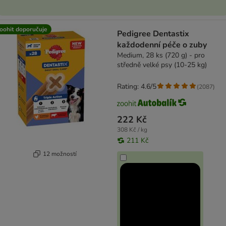
oohit doporučuje
Pedigree Dentastix
každodenní péče o zuby
Medium, 28 ks (720 g) - pro
středně velké psy (10-25 kg)
Rating: 4.6/5
(
2087
)
222 Kč
308 Kč / kg
211 Kč
12 možností