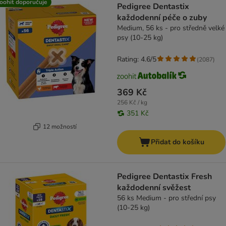
oohit doporučuje
Pedigree Dentastix
každodenní péče o zuby
Medium, 56 ks - pro středně velké
psy (10-25 kg)
Rating: 4.6/5
(
2087
)
369 Kč
256 Kč / kg
351 Kč
12 možností
Přidat do košíku
Pedigree Dentastix Fresh
každodenní svěžest
56 ks Medium - pro střední psy
(10-25 kg)