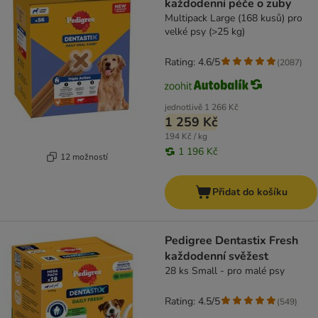
každodenní péče o zuby
Multipack Large (168 kusů) pro
velké psy (>25 kg)
Rating: 4.6/5
(
2087
)
jednotlivě
1 266 Kč
1 259 Kč
194 Kč / kg
1 196 Kč
12 možností
Přidat do košíku
Pedigree Dentastix Fresh
každodenní svěžest
28 ks Small - pro malé psy
Rating: 4.5/5
(
549
)