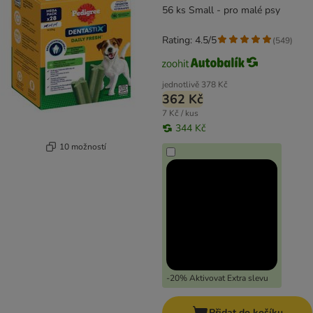
56 ks Small - pro malé psy
Rating: 4.5/5
(
549
)
jednotlivě
378 Kč
362 Kč
7 Kč / kus
344 Kč
10 možností
-20% Aktivovat Extra slevu
Přidat do košíku