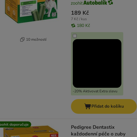
189 Kč
7 Kč / kus
180 Kč
10 možností
-20% Aktivovat Extra slevu
Přidat do košíku
oohit doporučuje
Pedigree Dentastix
každodenní péče o zuby