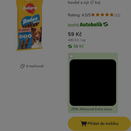
hovězí a sýr (7 ks)
Rating: 4.5/5
(
22
)
59 Kč
480 Kč / kg
56 Kč
4 možností
-25% Aktivovat Extra slevu
Přidat do košíku