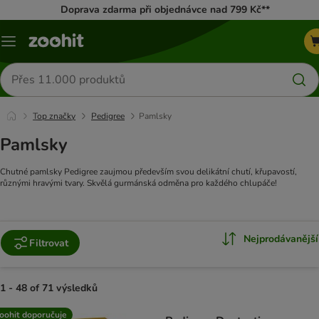
Doprava zdarma při objednávce nad 799 Kč**
Menu
Hledat
produkty
Top značky
Pedigree
Pamlsky
Pamlsky
Chutné pamlsky Pedigree zaujmou především svou delikátní chutí, křupavostí,
různými hravými tvary. Skvělá gurmánská odměna pro každého chlupáče!
Nejprodávanější
Filtrovat
1 - 48 of 71 výsledků
product items have been changed
oohit doporučuje