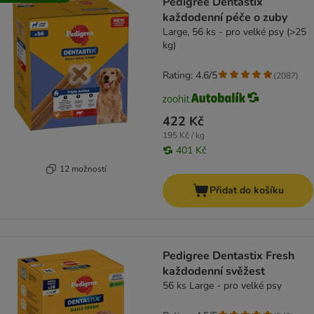
Pedigree Dentastix
každodenní péče o zuby
Large, 56 ks - pro velké psy (>25
kg)
Rating: 4.6/5
(
2087
)
422 Kč
195 Kč / kg
401 Kč
12 možností
Přidat do košíku
Pedigree Dentastix Fresh
každodenní svěžest
56 ks Large - pro velké psy