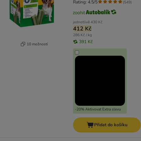
Rating: 4.5/5
(
549
)
jednotlivě
430 Kč
412 Kč
286 Kč / kg
391 Kč
10 možností
-20% Aktivovat Extra slevu
Přidat do košíku