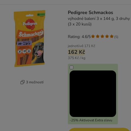
Pedigree Schmackos
výhodné balení 3 x 144 g, 3 druhy
(3 x 20 kusů)
Rating: 4.6/5
(
5
)
jednotlivě
171 Kč
162 Kč
375 Kč / kg
3 možností
-25% Aktivovat Extra slevu