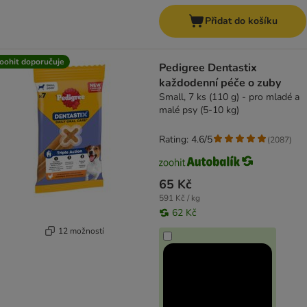
Přidat do košíku
oohit doporučuje
Pedigree Dentastix
každodenní péče o zuby
Small, 7 ks (110 g) - pro mladé a
malé psy (5-10 kg)
Rating: 4.6/5
(
2087
)
65 Kč
591 Kč / kg
62 Kč
12 možností