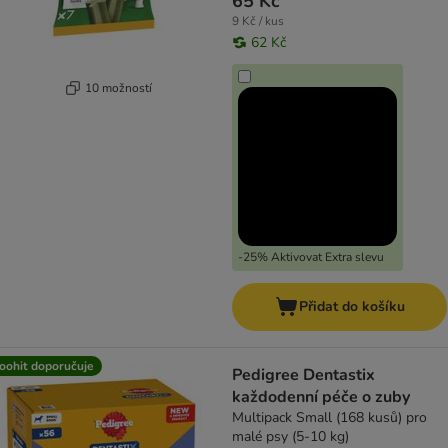
65 Kč
9 Kč / kus
62 Kč
10 možností
-25% Aktivovat Extra slevu
Přidat do košíku
oohit doporučuje
Pedigree Dentastix
každodenní péče o zuby
Multipack Small (168 kusů) pro
malé psy (5-10 kg)