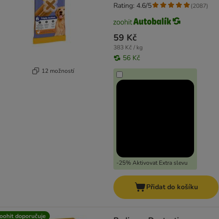
Rating: 4.6/5
(
2087
)
59 Kč
383 Kč / kg
56 Kč
12 možností
-25% Aktivovat Extra slevu
Přidat do košíku
oohit doporučuje