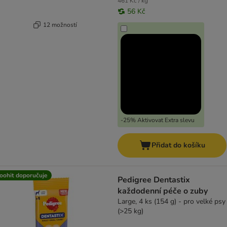
461 Kč / kg
56 Kč
12 možností
-25% Aktivovat Extra slevu
Přidat do košíku
oohit doporučuje
Pedigree Dentastix
každodenní péče o zuby
Large, 4 ks (154 g) - pro velké psy
(>25 kg)