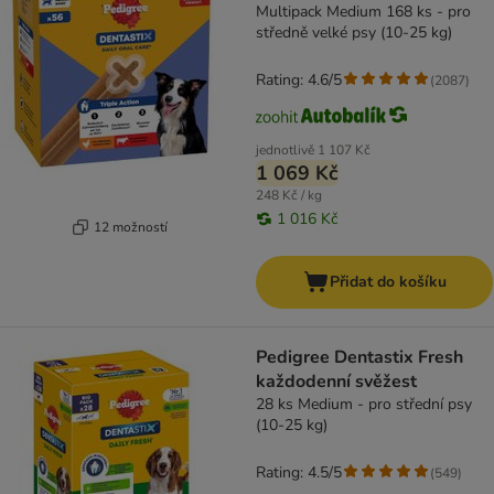
Multipack Medium 168 ks - pro
středně velké psy (10-25 kg)
Rating: 4.6/5
(
2087
)
jednotlivě
1 107 Kč
1 069 Kč
248 Kč / kg
1 016 Kč
12 možností
Přidat do košíku
Pedigree Dentastix Fresh
každodenní svěžest
28 ks Medium - pro střední psy
(10-25 kg)
Rating: 4.5/5
(
549
)