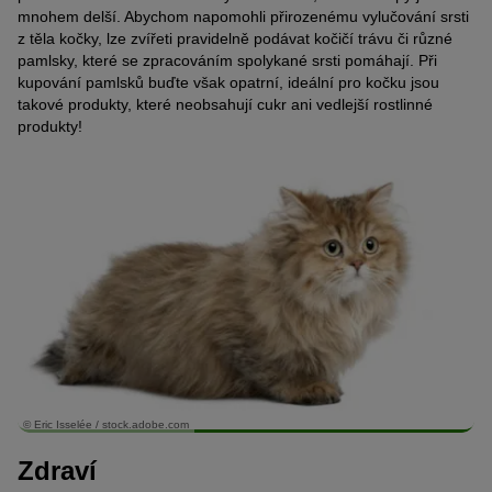
mnohem delší. Abychom napomohli přirozenému vylučování srsti
z těla kočky, lze zvířeti pravidelně podávat kočičí trávu či různé
pamlsky, které se zpracováním spolykané srsti pomáhají. Při
kupování pamlsků buďte však opatrní, ideální pro kočku jsou
takové produkty, které neobsahují cukr ani vedlejší rostlinné
produkty!
© Eric Isselée / stock.adobe.com
Zdraví