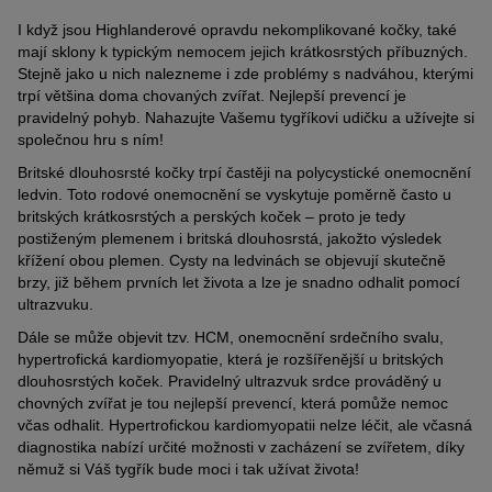
I když jsou Highlanderové opravdu nekomplikované kočky, také
mají sklony k typickým nemocem jejich krátkosrstých příbuzných.
Stejně jako u nich nalezneme i zde problémy s nadváhou, kterými
trpí většina doma chovaných zvířat. Nejlepší prevencí je
pravidelný pohyb. Nahazujte Vašemu tygříkovi udičku a užívejte si
společnou hru s ním!
Britské dlouhosrsté kočky trpí častěji na polycystické onemocnění
ledvin. Toto rodové onemocnění se vyskytuje poměrně často u
britských krátkosrstých a perských koček – proto je tedy
postiženým plemenem i britská dlouhosrstá, jakožto výsledek
křížení obou plemen. Cysty na ledvinách se objevují skutečně
brzy, již během prvních let života a lze je snadno odhalit pomocí
ultrazvuku.
Dále se může objevit tzv. HCM, onemocnění srdečního svalu,
hypertrofická kardiomyopatie, která je rozšířenější u britských
dlouhosrstých koček. Pravidelný ultrazvuk srdce prováděný u
chovných zvířat je tou nejlepší prevencí, která pomůže nemoc
včas odhalit. Hypertrofickou kardiomyopatii nelze léčit, ale včasná
diagnostika nabízí určité možnosti v zacházení se zvířetem, díky
němuž si Váš tygřík bude moci i tak užívat života!