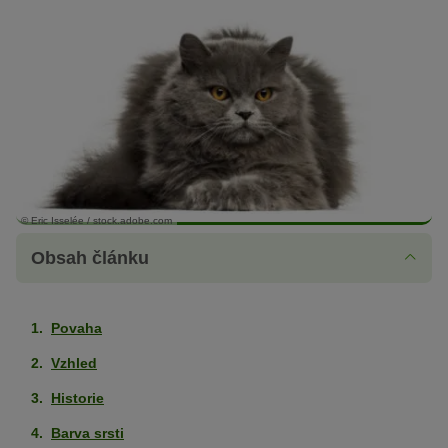
© Eric Isselée / stock.adobe.com
Obsah článku
Povaha
Vzhled
Historie
Barva srsti