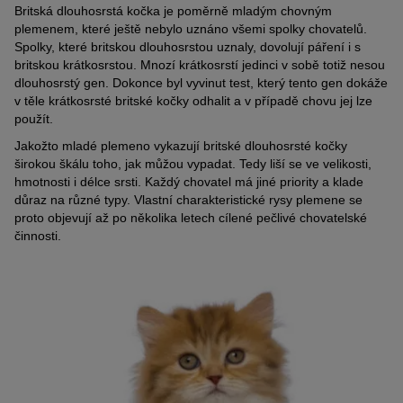
Britská dlouhosrstá kočka je poměrně mladým chovným
plemenem, které ještě nebylo uznáno všemi spolky chovatelů.
Spolky, které britskou dlouhosrstou uznaly, dovolují páření i s
britskou krátkosrstou. Mnozí krátkosrstí jedinci v sobě totiž nesou
dlouhosrstý gen. Dokonce byl vyvinut test, který tento gen dokáže
v těle krátkosrsté britské kočky odhalit a v případě chovu jej lze
použít.
Jakožto mladé plemeno vykazují britské dlouhosrsté kočky
širokou škálu toho, jak můžou vypadat. Tedy liší se ve velikosti,
hmotnosti i délce srsti. Každý chovatel má jiné priority a klade
důraz na různé typy. Vlastní charakteristické rysy plemene se
proto objevují až po několika letech cílené pečlivé chovatelské
činnosti.