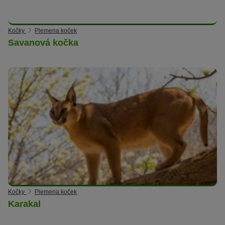
Kočky
Plemena koček
Savanová kočka
Kočky
Plemena koček
Karakal