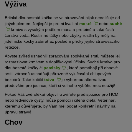
Výživa
Britská dlouhosrstá kočka se ve stravování nijak neodlišuje od
jiných plemen. Nejlepší je pro ni kvalitní
mokré
nebo
suché
krmivo s vysokým podílem masa a proteinů a také čistá
čerstvá voda. Rostlinné látky nebo zbytky rostlin by měly na
jídelníčku kočky zabírat až poslední příčky jejího stravovacího
řetězce.
Abyste zvířeti usnadnili zpracování spolykané srsti, můžete jej
rozmazlovat krmivem s doplňkovými účinky. Suché krmivo pro
dlouhosrsté kočky či
pamlsky
, které pomáhají při obnově
srsti, zároveň usnadňují přirozené vylučování chlupových
bezoárů. Také kočičí
tráva
je výbornou alternativou,
především pro jedince, kteří si volného výběhu moc neužijí!
Pokud Váš zvěrolékař objevil u zvířete predispozice pro HCM
nebo ledvinové cysty, může pomoci i cílená dieta. Veterinář,
kterému důvěřujete, by Vám měl podat konkrétní návrhy na
úpravu stravy!
Chov