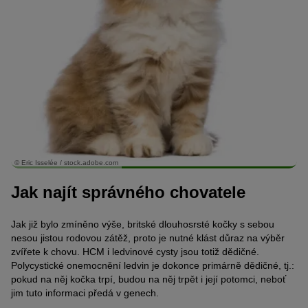
© Eric Isselée / stock.adobe.com
Jak najít správného chovatele
Jak již bylo zmíněno výše, britské dlouhosrsté kočky s sebou
nesou jistou rodovou zátěž, proto je nutné klást důraz na výběr
zvířete k chovu. HCM i ledvinové cysty jsou totiž dědičné.
Polycystické onemocnění ledvin je dokonce primárně dědičné, tj.:
pokud na něj kočka trpí, budou na něj trpět i její potomci, neboť
jim tuto informaci předá v genech.