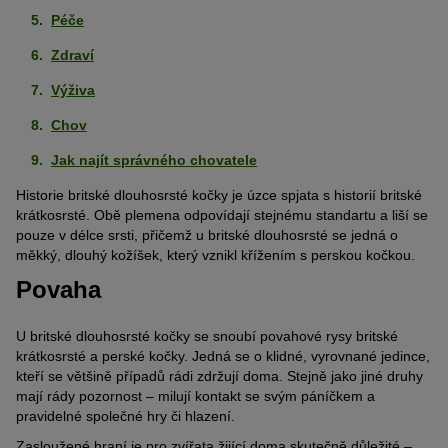
Péče
Zdraví
Výživa
Chov
Jak najít správného chovatele
Historie britské dlouhosrsté kočky je úzce spjata s historií britské
krátkosrsté. Obě plemena odpovídají stejnému standartu a liší se
pouze v délce srsti, přičemž u britské dlouhosrsté se jedná o
měkký, dlouhý kožíšek, který vznikl křížením s perskou kočkou.
Povaha
U britské dlouhosrsté kočky se snoubí povahové rysy britské
krátkosrsté a perské kočky. Jedná se o klidné, vyrovnané jedince,
kteří se většině případů rádi zdržují doma. Stejně jako jiné druhy
mají rády pozornost – milují kontakt se svým páníčkem a
pravidelné společné hry či hlazení.
Zasloužené hraní je pro zvířata žijící doma skutečně důležité –