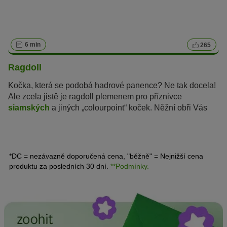
6 min
265
Ragdoll
Kočka, která se podobá hadrové panence? Ne tak docela!
Ale zcela jistě je ragdoll plemenem pro příznivce
siamských
a jiných „colourpoint“ koček. Něžní obři Vás
nepřesvědčí jen svou nádhernou srstí, neobyčejnou
barvou a jasně modrýma očima...
*DC = nezávazně doporučená cena, "běžně" = Nejnižší cena
produktu za posledních 30 dní.
**Podmínky.