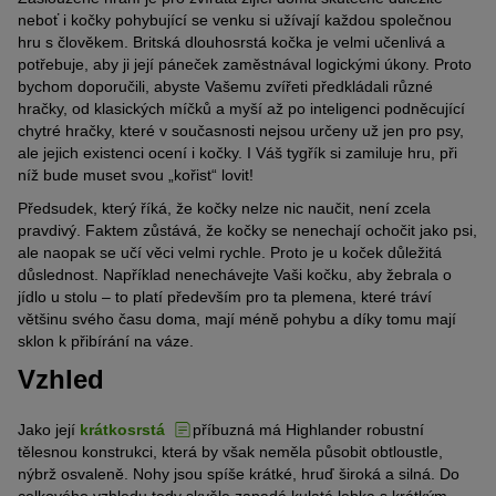
neboť i kočky pohybující se venku si užívají každou společnou
hru s člověkem. Britská dlouhosrstá kočka je velmi učenlivá a
potřebuje, aby ji její páneček zaměstnával logickými úkony. Proto
bychom doporučili, abyste Vašemu zvířeti předkládali různé
hračky, od klasických míčků a myší až po inteligenci podněcující
chytré hračky, které v současnosti nejsou určeny už jen pro psy,
ale jejich existenci ocení i kočky. I Váš tygřík si zamiluje hru, při
níž bude muset svou „kořist“ lovit!
Předsudek, který říká, že kočky nelze nic naučit, není zcela
pravdivý. Faktem zůstává, že kočky se nenechají ochočit jako psi,
ale naopak se učí věci velmi rychle. Proto je u koček důležitá
důslednost. Například nenechávejte Vaši kočku, aby žebrala o
jídlo u stolu – to platí především pro ta plemena, které tráví
většinu svého času doma, mají méně pohybu a díky tomu mají
sklon k přibírání na váze.
Vzhled
Jako její
krátkosrstá
příbuzná má Highlander robustní
tělesnou konstrukci, která by však neměla působit obtloustle,
nýbrž osvaleně. Nohy jsou spíše krátké, hruď široká a silná. Do