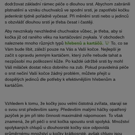
dodržovat základní rámec péče o dlouhou srst. Abychom zabránili
plstnatění a vzniku chuchvalců ve spodní srsti, je zapotřebí kočku
jedenkrát týdně pořádně vyčesat. Při měnění srsti nebo u jedinců
s obzvlášť dlouhou srstí je třeba česat i častěji.
Aby nevznikaly nevzhledné chuchvalce vůbec, je třeba, aby si
kočka již od raného věku na kartáčování zvykala. V obchodech
naleznete mnoho různých typů
hřebenů a kartáčů.
To, co se
Vám bude líbit, záleží pouze na Vás a Vaší kočce. Nejlepší je
začít s opravdu jemným kartáčem, který zvíře nebude tahat a
nezpůsobí mu poškození kůže. Po každé údržbě srsti by mohl
Váš miláček dostat něco dobrého na zub. Pokud pravidelná péče
o srst nečiní Vaší kočce žádný problém, můžete přejít u
dospělých jedinců dle potřeby k efektivnějším hřebenům a
kartáčům.
Vzhledem k tomu, že kočky jsou velmi čistotná zvířata, starají se
o svou srst především samy. Především malými háčky opatřený
jazýček je jim při této činnosti maximálně nápomocen. To však
znamená, že při péči o srst kočka spoustu srsti spolyká. Množství
spolykaných chlupů u dlouhosrsté kočky sice odpovídá
průměrnému množství u kočky krátkosrsté, avšak chlupy jsou