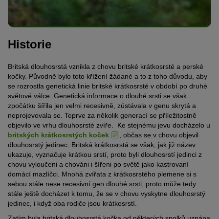
Historie
Britská dlouhosrstá vznikla z chovu britské krátkosrsté a perské
kočky. Původně bylo toto křížení žádané a to z toho důvodu, aby
se rozrostla genetická linie britské krátkosrsté v období po druhé
světové válce. Genetická informace o dlouhé srsti se však
zpočátku šířila jen velmi recesivně, zůstávala v genu skrytá a
neprojevovala se. Teprve za několik generací se příležitostně
objevilo ve vrhu dlouhosrsté zvíře. Ke stejnému jevu docházelo u
britských krátkosrstých koček
, občas se v chovu objevil
dlouhosrstý jedinec. Britská krátkosrstá se však, jak již název
ukazuje, vyznačuje krátkou srstí, proto byli dlouhosrstí jedinci z
chovu vyloučeni a chováni i šířeni po světě jako kastrovaní
domácí mazlíčci. Mnohá zvířata z krátkosrstého plemene si s
sebou stále nese recesivní gen dlouhé srsti, proto může tedy
stále ještě docházet k tomu, že se v chovu vyskytne dlouhosrstý
jedinec, i když oba rodiče jsou krátkosrstí.
Zatím byla britská dlouhosrstá kočka od některých spolků uznána