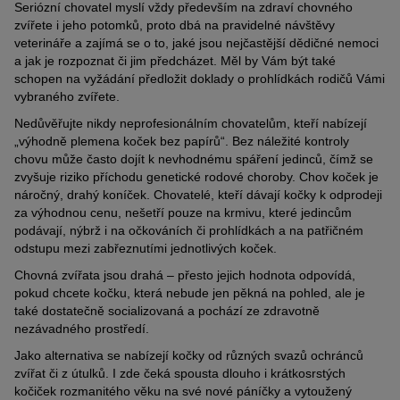
Seriózní chovatel myslí vždy především na zdraví chovného
zvířete i jeho potomků, proto dbá na pravidelné návštěvy
veterináře a zajímá se o to, jaké jsou nejčastější dědičné nemoci
a jak je rozpoznat či jim předcházet. Měl by Vám být také
schopen na vyžádání předložit doklady o prohlídkách rodičů Vámi
vybraného zvířete.
Nedůvěřujte nikdy neprofesionálním chovatelům, kteří nabízejí
„výhodně plemena koček bez papírů“. Bez náležité kontroly
chovu může často dojít k nevhodnému spáření jedinců, čímž se
zvyšuje riziko příchodu genetické rodové choroby. Chov koček je
náročný, drahý koníček. Chovatelé, kteří dávají kočky k odprodeji
za výhodnou cenu, nešetří pouze na krmivu, které jedincům
podávají, nýbrž i na očkováních či prohlídkách a na patřičném
odstupu mezi zabřeznutími jednotlivých koček.
Chovná zvířata jsou drahá – přesto jejich hodnota odpovídá,
pokud chcete kočku, která nebude jen pěkná na pohled, ale je
také dostatečně socializovaná a pochází ze zdravotně
nezávadného prostředí.
Jako alternativa se nabízejí kočky od různých svazů ochránců
zvířat či z útulků. I zde čeká spousta dlouho i krátkosrstých
kočiček rozmanitého věku na své nové páníčky a vytoužený