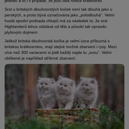
jedinec a to i v případě, že jsou oba rodiče krátkosrstí.
Srst u britských dlouhosrstých koček není tak dlouhá jako u
perských, a proto bývá označována jako „polodlouhá“. Velmi
hustá spodní podsada chlupů má za následek to, že srst
Highlanderů lehce odstává od těla a působí tak opravdu
plyšovým dojmem.
Jelikož britská dlouhosrstá kočka je velmi úzce příbuzná s
britskou krátkosrstou, mají stejné možné zbarvení i rysy. Mezi
více než 300 variacemi si jistě každý najde tu „svou“. Velmi
oblíbené je například stříbrné zbarvení.