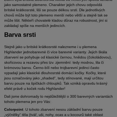
jako samostatné plemeno. Charakter jejich chovu odpovídá
britské krátkosrsté, liší se pouze délkou srsti. Dle jednotlivých
chovů může být toto plemeno menší nebo větší a stejně tak se
může lišit. Někteří chovatelé kladou důraz na robustnost, jiní si
zakládají spíše na menších jedincích.
Barva srsti
Stejně jako u britské krátkosrsté nalezneme i u plemena
Highlander jednobarevné či více barevné varianty. Jejich škála
zbarvení se pohybuje od klasické černou, hnědou (čokoládovou),
skořicovou a rezavou přes tzv. zjemnění: tedy modrou, lila či
krémovou barvu. Černo-bílí nebo trojbarevní jedinci často
vypadají jako klasické dlouhosrsté domácí kočky. Kočky, které
jsou označovány jako „shaded“, tedy stínované, mají určitou
barvu pouze na špičkách chloupků. Tak vzniká opravdu krásný
efekt právě u koček rodu Highlander!
Dali jsme dohromady to nejdůležitější o 300 barevných variantách
tohoto plemena jen pro Vás:
Colorpoint
: U tohoto zbarvení nesou základní barvu pouze
„výčnělky“ těla (tvář, uši, nohy, ocas a u kocourů také oblast