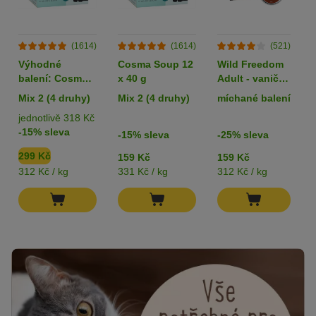
(1614)
(1614)
(521)
Výhodné
Cosma Soup 12
Wild Freedom
balení: Cosma
x 40 g
Adult - vaničky
Soup 24 x 40 g
6 x 85 g
Mix 2 (4 druhy)
Mix 2 (4 druhy)
míchané balení
jednotlivě 318 Kč
-15% sleva
-15% sleva
-25% sleva
299 Kč
159 Kč
159 Kč
312 Kč / kg
331 Kč / kg
312 Kč / kg