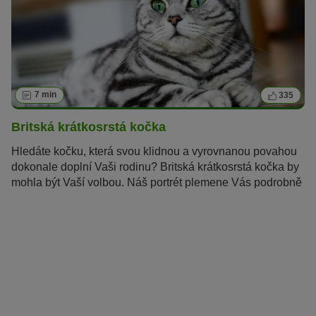
7 min
335
Britská krátkosrstá kočka
Hledáte kočku, která svou klidnou a vyrovnanou povahou
dokonale doplní Vaši rodinu? Britská krátkosrstá kočka by
mohla být Vaší volbou. Náš portrét plemene Vás podrobně
seznámí s krátkosrstými kočkami z Velké Británie.