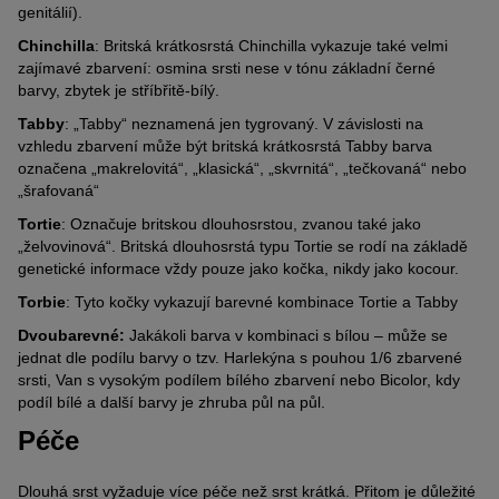
genitálií).
Chinchilla
: Britská krátkosrstá Chinchilla vykazuje také velmi
zajímavé zbarvení: osmina srsti nese v tónu základní černé
barvy, zbytek je stříbřitě-bílý.
Tabby
: „Tabby“ neznamená jen tygrovaný. V závislosti na
vzhledu zbarvení může být britská krátkosrstá Tabby barva
označena „makrelovitá“, „klasická“, „skvrnitá“, „tečkovaná“ nebo
„šrafovaná“
Tortie
: Označuje britskou dlouhosrstou, zvanou také jako
„želvovinová“. Britská dlouhosrstá typu Tortie se rodí na základě
genetické informace vždy pouze jako kočka, nikdy jako kocour.
Torbie
: Tyto kočky vykazují barevné kombinace Tortie a Tabby
Dvoubarevné:
Jakákoli barva v kombinaci s bílou – může se
jednat dle podílu barvy o tzv. Harlekýna s pouhou 1/6 zbarvené
srsti, Van s vysokým podílem bílého zbarvení nebo Bicolor, kdy
podíl bílé a další barvy je zhruba půl na půl.
Péče
Dlouhá srst vyžaduje více péče než srst krátká. Přitom je důležité