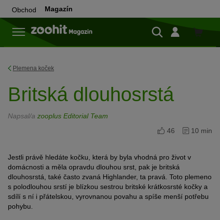
Magazín
Obchod
Do
obchod
Plemena koček
Britská dlouhosrstá
Napsal/a
zooplus Editorial Team
46
10 min
Jestli právě hledáte kočku, která by byla vhodná pro život v
domácnosti a měla opravdu dlouhou srst, pak je britská
dlouhosrstá, také často zvaná Highlander, ta pravá. Toto plemeno
s polodlouhou srstí je blízkou sestrou britské krátkosrsté kočky a
sdílí s ní i přátelskou, vyrovnanou povahu a spíše menší potřebu
pohybu.