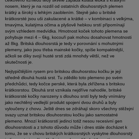
celkového vzhledu tedy skvěle zapadá kulatá lebka s krátkým
nosem, který je na rozdíl od ostatních dlouhosrstých plemen
krátký a široký s lehkým zaoblením. Stejně jako u britské
krátkosrsté jsou uši zakulacené a krátké – v kombinaci s velkýma,
tmavýma, kulatýma očima a plyšově hebkou srstí připomínají
svým vzhledem medvídka. Hmotnost koček tohoto plemena se
pohybuje mezi 4 – 6kg, kocouři pak mohou dosahovat hmotnosti
až 8kg. Britská dlouhosrstá je tedy v porovnání s mohutnými
plemeny, jako jsou třeba mainské kočky, spíše kompaktnější,
ačkoli se díky svojí husté srsti zdá mnohdy větší, než ve
skutečnosti je.
Nejtypičtějším rysem pro britskou dlouhosrstou kočku je její
středně dlouhá hustá srst. Tu zdědilo toto plemeno po svém
předchůdci, tedy kočce perské, která byla zkřížena s britskou
krátkosrstou. Dlouhá srst vznikala nejdříve nahodile, britské
krátkosrsté kočky narozeny s dlouhou srstí byly tedy vnímány
jako nechtěný vedlejší produkt spojení dvou druhů a byly
vyloučeny z chovu. Ještě dnes se zdráhají skoro všechny stěžejní
svazy uznat britskou dlouhosrstou kočku jako samostatné
plemeno. Mnozí krátkosrstí jedinci totiž nesou recesivní gen
dlouhosrstosti a z tohoto důvodu může i dnes stále docházet k
tomu, že se v chovu britských krátkosrstých vyskytne dlouhosrstý