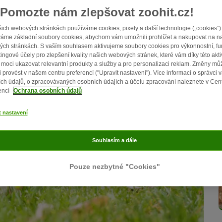
Pomozte nám zlepšovat zoohit.cz!
ich webových stránkách používáme cookies, pixely a další technologie („cookies“)
áme základní soubory cookies, abychom vám umožnili prohlížet a nakupovat na n
ch stránkách. S vaším souhlasem aktivujeme soubory cookies pro výkonnostní, fu
ingové účely pro zlepšení kvality našich webových stránek, které vám díky této akti
moci ukazovat relevantní produkty a služby a pro personalizaci reklam. Změny mů
i provést v našem centru preferencí ("Upravit nastavení"). Více informací o správci 
ch údajů, o zpracovávaných osobních údajích a účelu zpracování naleznete v Cen
encí
Ochrana osobních údajů
t nastavení
Souhlasím a dále
Pouze nezbytné "Cookies"