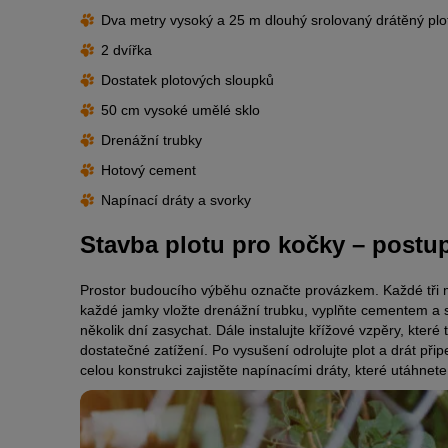
Dva metry vysoký a 25 m dlouhý srolovaný drátěný plo
2 dvířka
Dostatek plotových sloupků
50 cm vysoké umělé sklo
Drenážní trubky
Hotový cement
Napínací dráty a svorky
Stavba plotu pro kočky – postu
Prostor budoucího výběhu označte provázkem. Každé tři m
každé jamky vložte drenážní trubku, vyplňte cementem a s
několik dní zasychat. Dále instalujte křížové vzpěry, kte
dostatečné zatížení. Po vysušení odrolujte plot a drát př
celou konstrukci zajistěte napínacími dráty, které utáhnet