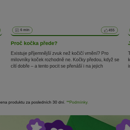
6 min
455
Proč kočka přede?
Existuje příjemnější zvuk než kočičí vrnění? Pro
milovníky koček rozhodně ne. Kočky předou, když se
cítí dobře – a tento pocit se přenáší i na jejich
majitele. Ale věděli jste, že kočky vrní i pokud se
zraní nebo jsou ve stresu? Proč to kočky dělají a jak
vydávají tyto zvuky, se dočtete v tomto článku.
ena produktu za posledních 30 dní.
**Podmínky.