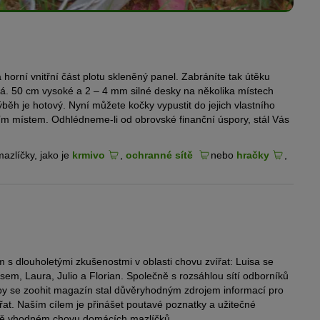
orní vnitřní část plotu skleněný panel. Zabráníte tak útěku
ná. 50 cm vysoké a 2 – 4 mm silné desky na několika místech
běh je hotový. Nyní můžete kočky vypustit do jejich vlastního
ím místem. Odhlédneme-li od obrovské finanční úspory, stál Vás
mazlíčky, jako je
krmivo
,
ochranné sítě
nebo
hračky
,
m s dlouholetými zkušenostmi v oblasti chovu zvířat: Luisa se
m, Laura, Julio a Florian. Společně s rozsáhlou sítí odborníků
by se zoohit magazín stal důvěryhodným zdrojem informací pro
ířat. Naším cílem je přinášet poutavé poznatky a užitečné
vě vhodném chovu domácích mazlíčků.