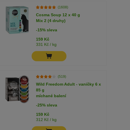
(1608)
Cosma Soup 12 x 40 g
Mix 2 (4 druhy)
-15% sleva
159 Kč
331 Kč / kg
(519)
Wild Freedom Adult - vaničky 6 x
85 g
míchané balení
-25% sleva
159 Kč
312 Kč / kg