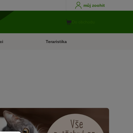
můj zoohit
Do obchodu
ci
Teraristika