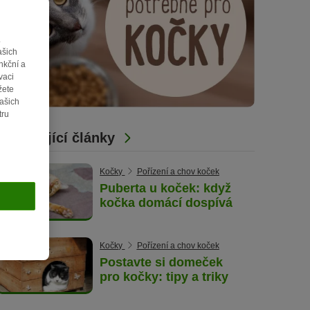
.
ašich
nkční a
vaci
žete
vašich
tru
Související články
Kočky
Pořízení a chov koček
Puberta u koček: když
kočka domácí dospívá
Kočky
Pořízení a chov koček
Postavte si domeček
pro kočky: tipy a triky