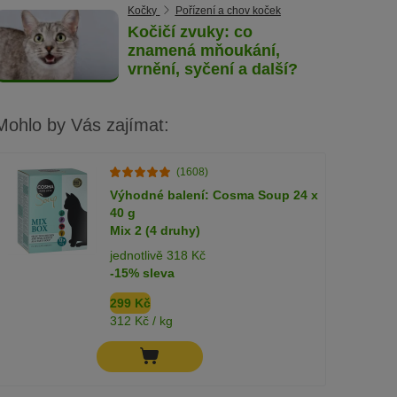
Kočky
Pořízení a chov koček
Kočičí zvuky: co
znamená mňoukání,
vrnění, syčení a další?
Mohlo by Vás zajímat:
(1608)
Výhodné balení: Cosma Soup 24 x
40 g
Mix 2 (4 druhy)
jednotlivě 318 Kč
-15% sleva
299 Kč
312 Kč / kg