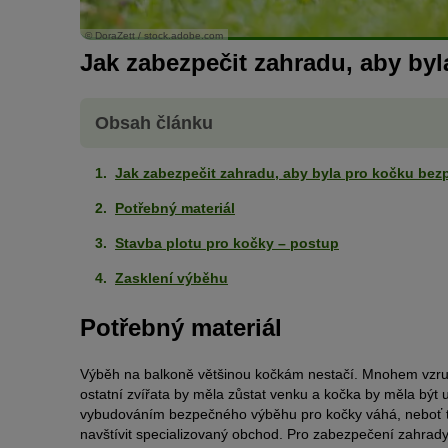
© DoraZett / stock.adobe.com
Jak zabezpečit zahradu, aby by
Obsah článku
Jak zabezpečit zahradu, aby byla pro kočku bez
Potřebný materiál
Stavba plotu pro kočky – postup
Zasklení výběhu
Potřebný materiál
Výběh na balkoně většinou kočkám nestačí. Mnohem vzruš
ostatní zvířata by měla zůstat venku a kočka by měla být
vybudováním bezpečného výběhu pro kočky váhá, neboť to 
navštívit specializovaný obchod. Pro zabezpečení zahrad