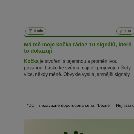
4 min
1.3k
Má mě moje kočka ráda? 10 signálů, které
to dokazují
Kočka
je stvoření s tajemnou a proměnlivou
povahou. Lásku ke svému majiteli projevuje někdy
více, někdy méně. Obvykle vysílá jemnější signály
než pes. Znalci koček jsou však schopni jasně
rozpoznat důkazy kočičí lásky. Čím víc budete
důvěřovat svým instinktům – stejně jako to dělá
kočka – tím více uvidíte a ucítíte, jak moc vás vaše
*DC = nezávazně doporučená cena, "běžně" = Nejnižší c
kočka má ráda.