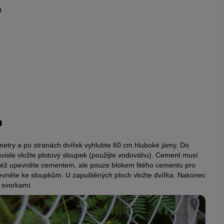
t
p
etry a po stranách dvířek vyhlubte 60 cm hluboké jámy. Do
visle vložte plotový sloupek (použijte vodováhu). Cement musí
ré též upevněte cementem, ale pouze blokem litého cementu pro
ipevněte ke sloupkům. U zapuštěných ploch vložte dvířka. Nakonec
e svorkami.