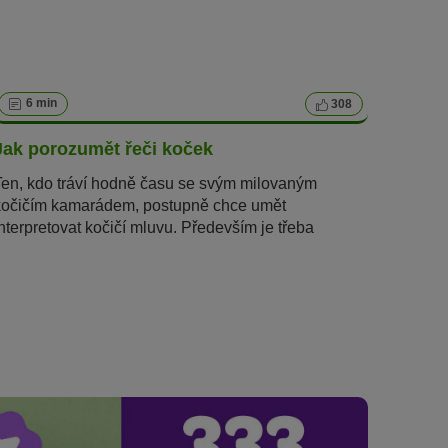
6 min
308
Jak porozumět řeči koček
Ten, kdo tráví hodně času se svým milovaným
kočičím kamarádem, postupně chce umět
interpretovat kočičí mluvu. Především je třeba
rozlišovat mezi verbálním a neverbálním
vyjadřováním našeho tygříka. U naposled
jmenovaného se vlastně jedná o řeč těla, která
probíhá hlavně prostřednictvím různých pohybů
ocasem.