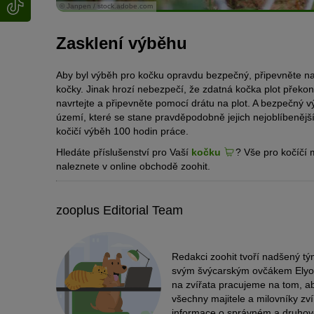
© Janpen / stock.adobe.com
Zasklení výběhu
Aby byl výběh pro kočku opravdu bezpečný, připevněte na h
kočky. Jinak hrozí nebezpečí, že zdatná kočka plot překo
navrtejte a připevněte pomocí drátu na plot. A bezpečný vý
území, které se stane pravděpodobně jejich nejoblíbenějš
kočičí výběh 100 hodin práce.
Hledáte příslušenství pro Vaší
kočku
? Vše pro kočíčí 
naleznete v online obchodě zoohit.
zooplus Editorial Team
Redakci zoohit tvoří nadšený tý
svým švýcarským ovčákem Elyose
na zvířata pracujeme na tom, a
všechny majitele a milovníky zv
informace o správném a druho