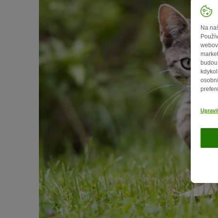
Na naš
Použív
webový
market
budou 
kdykol
osobní
prefer
Upravi