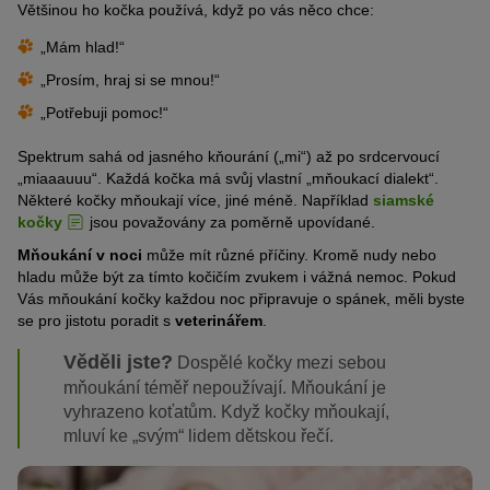
Většinou ho kočka používá, když po vás něco chce:
„Mám hlad!“
„Prosím, hraj si se mnou!“
„Potřebuji pomoc!“
Spektrum sahá od jasného kňourání („mi“) až po srdcervoucí
„miaaauuu“. Každá kočka má svůj vlastní „mňoukací dialekt“.
Některé kočky mňoukají více, jiné méně. Například
siamské
kočky
jsou považovány za poměrně upovídané.
Mňoukání v noci
může mít různé příčiny. Kromě nudy nebo
hladu může být za tímto kočičím zvukem i vážná nemoc. Pokud
Vás mňoukání kočky každou noc připravuje o spánek, měli byste
se pro jistotu poradit s
veterinářem
.
Věděli jste?
Dospělé kočky mezi sebou
mňoukání téměř nepoužívají. Mňoukání je
vyhrazeno koťatům. Když kočky mňoukají,
mluví ke „svým“ lidem dětskou řečí.