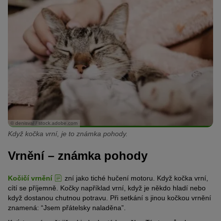
© denisval / stock.adobe.com
Když kočka vrní, je to známka pohody.
Vrnění – známka pohody
Kočičí vrnění
zní jako tiché hučení motoru. Když kočka vrní,
cítí se příjemně. Kočky například vrní, když je někdo hladí nebo
když dostanou chutnou potravu. Při setkání s jinou kočkou vrnění
znamená: “Jsem přátelsky naladěna”.