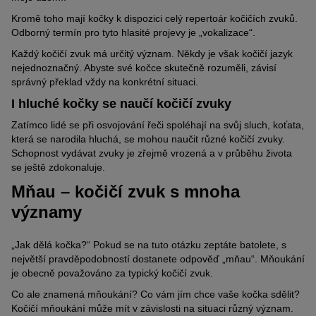
Kromě toho mají kočky k dispozici celý repertoár kočičích zvuků.
Odborný termín pro tyto hlasité projevy je „vokalizace“.
Každý kočičí zvuk má určitý význam. Někdy je však kočičí jazyk
nejednoznačný. Abyste své kočce skutečně rozuměli, závisí
správný překlad vždy na konkrétní situaci.
I hluché kočky se naučí kočičí zvuky
Zatímco lidé se při osvojování řeči spoléhají na svůj sluch, koťata,
která se narodila hluchá, se mohou naučit různé kočičí zvuky.
Schopnost vydávat zvuky je zřejmě vrozená a v průběhu života
se ještě zdokonaluje.
Mňau – kočičí zvuk s mnoha
významy
„Jak dělá kočka?“ Pokud se na tuto otázku zeptáte batolete, s
největší pravděpodobností dostanete odpověď „mňau“. Mňoukání
je obecně považováno za typický kočičí zvuk.
Co ale znamená mňoukání? Co vám jím chce vaše kočka sdělit?
Kočičí mňoukání může mít v závislosti na situaci různý význam.