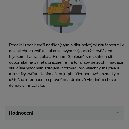
Redakci zoohit tvoří nadšený tým s dlouholetými zkušenostmi v
oblasti chovu zvířat: Luisa se svým švýcarským ovčákem
Elyosem, Laura, Julio a Florian. Společně s rozsáhlou sítí
odborníků na zvířata pracujeme na tom, aby se zoohit magazín
stal důvěryhodným zdrojem informací pro všechny majitele a
milovníky zvířat. Naším cílem je přinášet poutavé poznatky a
užitečné informace o správném a druhově vhodném chovu
domácích mazlíčků.
Hodnocení