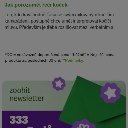
Jak porozumět řeči koček
Ten, kdo tráví hodně času se svým milovaným kočičím
kamarádem, postupně chce umět interpretovat kočičí
mluvu. Především je třeba rozlišovat mezi verbálním a
neverbálním vyjadřováním našeho tygříka. U naposled
jmenovaného se vlastně jedná o řeč těla, která probíhá
hlavně prostřednictvím různých pohybů ocasem.
*DC = nezávazně doporučená cena, "běžně" = Nejnižší cena
produktu za posledních 30 dní.
**Podmínky.