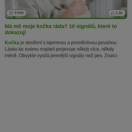
4 min
1.3k
Má mě moje kočka ráda? 10 signálů, které to
dokazují
Kočka
je stvoření s tajemnou a proměnlivou povahou.
Lásku ke svému majiteli projevuje někdy více, někdy
méně. Obvykle vysílá jemnější signály než pes. Znalci
koček jsou však schopni jasně rozpoznat důkazy kočičí
lásky. Čím víc budete důvěřovat svým instinktům – stejně
jako to dělá kočka – tím více uvidíte a ucítíte, jak moc vás
vaše kočka má ráda.