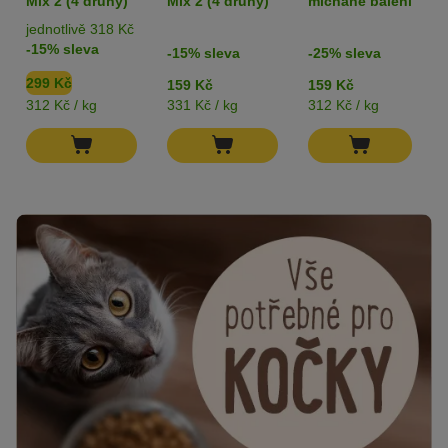
Mix 2 (4 druhy)
Mix 2 (4 druhy)
míchané balení
jednotlivě 318 Kč
-15% sleva
-15% sleva
-25% sleva
299 Kč
159 Kč
159 Kč
312 Kč / kg
331 Kč / kg
312 Kč / kg