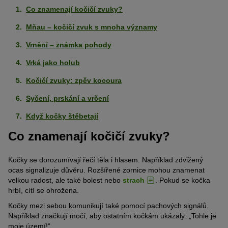
Co znamenají kočičí zvuky?
Mňau – kočičí zvuk s mnoha významy
Vrnění – známka pohody
Vrká jako holub
Kočičí zvuky: zpěv kocoura
Syčení, prskání a vrčení
Když kočky štěbetají
Co znamenají kočičí zvuky?
Kočky se dorozumívají řečí těla i hlasem. Například zdvižený
ocas signalizuje důvěru. Rozšířené zornice mohou znamenat
velkou radost, ale také bolest nebo
strach
. Pokud se kočka
hrbí, cítí se ohrožena.
Kočky mezi sebou komunikují také pomocí pachových signálů.
Například značkují močí, aby ostatním kočkám ukázaly: „Tohle je
moje území!“