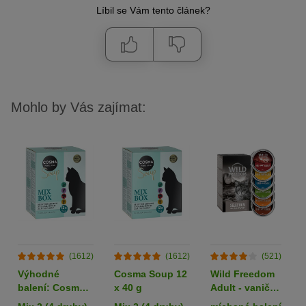
Líbil se Vám tento článek?
Mohlo by Vás zajímat:
(1612)
(1612)
(521)
Výhodné
Cosma Soup 12
Wild Freedom
balení: Cosma
x 40 g
Adult - vaničky
Soup 24 x 40 g
6 x 85 g