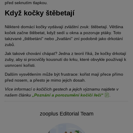
před seknutím tlapkou.
Když kočky štěbetají
Některé domácí kočky vydávají zvláštní zvuk: štěbetají. Většina
koček začne štěbetat, když sedí u okna a pozoruje ptáky. Toto
takzvané „štěbetání“ nebo „žvatlání“ zní podobně jako drkotání
zubů.
Jak takové chování chápat? Jedna z teorií říká, že kočky drkotají
zuby, aby si procvičily kousnutí do krku, které obvykle používají k
usmrcení kořisti.
Dalším vysvětlením může být frustrace: kořist mají přece přímo
před nosem, a přesto je mimo jejich dosah.
Více informací o kočičích gestech a jejich významu najdete v
našem článku
„Poznání a porozumění kočičí řeči“
.
zooplus Editorial Team