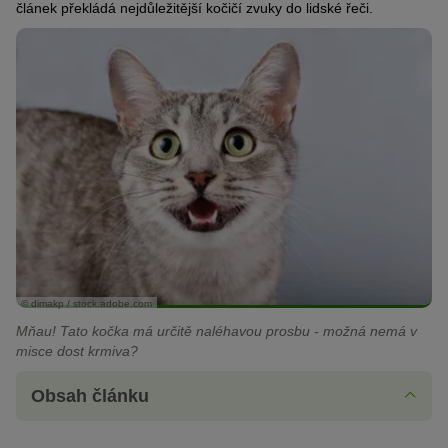
článek překládá nejdůležitější kočičí zvuky do lidské řeči.
© dimakp / stock.adobe.com
Mňau! Tato kočka má určitě naléhavou prosbu - možná nemá v
misce dost krmiva?
Obsah článku