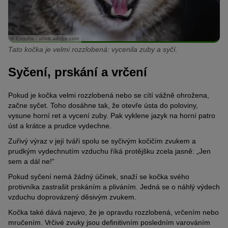
© Evdoha / stock.adobe.com
Tato kočka je velmi rozzlobená: vycenila zuby a syčí.
Syčení, prskání a vrčení
Pokud je kočka velmi rozzlobená nebo se cítí vážně ohrožena,
začne syčet. Toho dosáhne tak, že otevře ústa do poloviny,
vysune horní ret a vycení zuby. Pak vyklene jazyk na horní patro
úst a krátce a prudce vydechne.
Zuřivý výraz v její tváři spolu se syčivým kočičím zvukem a
prudkým vydechnutím vzduchu říká protějšku zcela jasně: „Jen
sem a dál ne!“
Pokud syčení nemá žádný účinek, snaží se kočka svého
protivníka zastrašit prskáním a pliváním. Jedná se o náhlý výdech
vzduchu doprovázený děsivým zvukem.
Kočka také dává najevo, že je opravdu rozzlobená, vrčením nebo
mručením. Vrčivé zvuky jsou definitivním posledním varováním