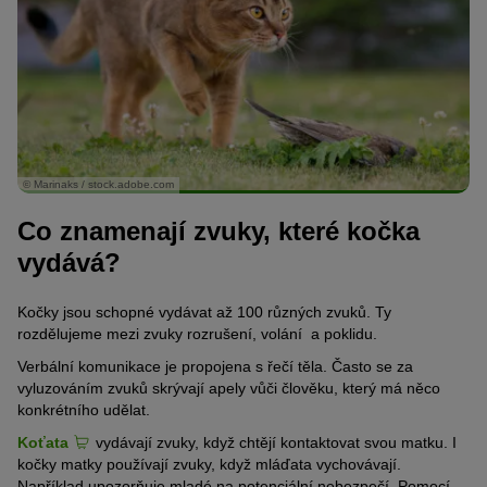
© Marinaks / stock.adobe.com
Co znamenají zvuky, které kočka
vydává?
Kočky jsou schopné vydávat až 100 různých zvuků. Ty
rozdělujeme mezi zvuky rozrušení, volání a poklidu.
Verbální komunikace je propojena s řečí těla. Často se za
vyluzováním zvuků skrývají apely vůči člověku, který má něco
konkrétního udělat.
Koťata
vydávají zvuky, když chtějí kontaktovat svou matku. I
kočky matky používají zvuky, když mláďata vychovávají.
Například upozorňuje mladé na potenciální nebezpečí. Pomocí