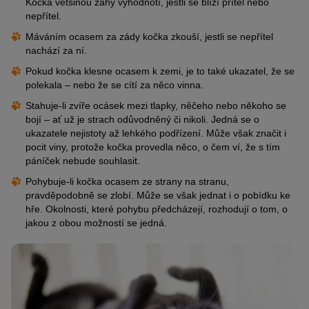
Kočka většinou záhy vyhodnotí, jestli se blíží přítel nebo
nepřítel.
Máváním ocasem za zády kočka zkouší, jestli se nepřítel
nachází za ní.
Pokud kočka klesne ocasem k zemi, je to také ukazatel, že se
polekala – nebo že se cítí za něco vinna.
Stahuje-li zvíře ocásek mezi tlapky, něčeho nebo někoho se
bojí – ať už je strach odůvodněný či nikoli. Jedná se o
ukazatele nejistoty až lehkého podřízení. Může však značit i
pocit viny, protože kočka provedla něco, o čem ví, že s tím
páníček nebude souhlasit.
Pohybuje-li kočka ocasem ze strany na stranu,
pravděpodobně se zlobí. Může se však jednat i o pobídku ke
hře. Okolnosti, které pohybu předcházejí, rozhodují o tom, o
jakou z obou možností se jedná.