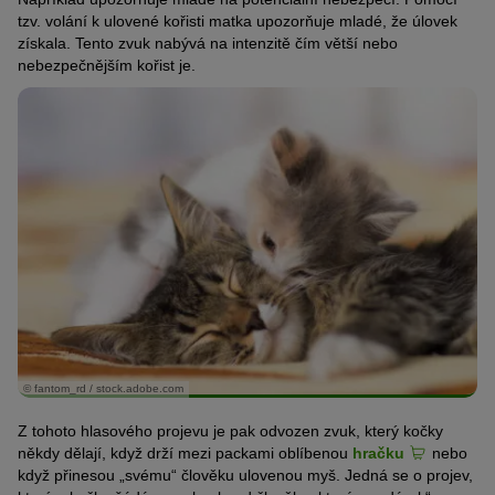
tzv. volání k ulovené kořisti matka upozorňuje mladé, že úlovek
získala. Tento zvuk nabývá na intenzitě čím větší nebo
nebezpečnějším kořist je.
© fantom_rd / stock.adobe.com
Z tohoto hlasového projevu je pak odvozen zvuk, který kočky
někdy dělají, když drží mezi packami oblíbenou
hračku
nebo
když přinesou „svému“ člověku ulovenou myš. Jedná se o projev,