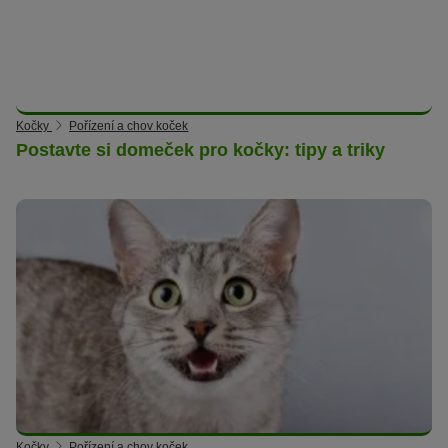
Kočky
Pořízení a chov koček
Postavte si domeček pro kočky: tipy a triky
Kočky
Pořízení a chov koček