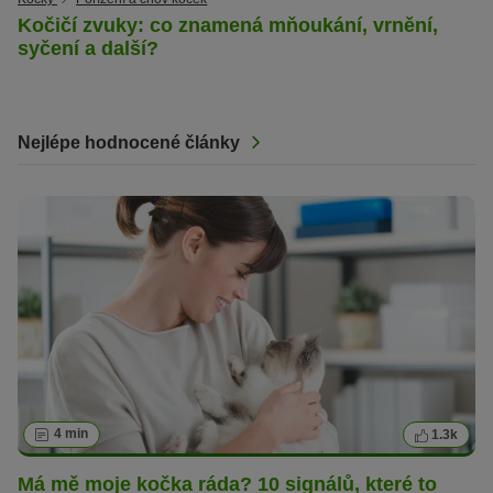
Kočičí zvuky: co znamená mňoukání, vrnění,
syčení a další?
Nejlépe hodnocené články
4 min
1.3k
Má mě moje kočka ráda? 10 signálů, které to