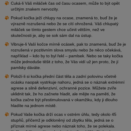
Cuká-li Váš miláček čas od času ocasem, může to být opět
určitým znakem nervozity.
Pokud kočka ježí chlupy na ocase, znamená to, buď že je
výrazně rozrušená nebo že se cítí ohrožená. Váš chlupatý
miláček se tímto gestem chce učinit větším, než ve
skutečnosti je, aby se sok sám dal na ústup.
Vibruje-li Vaší kočce mírně ocásek, pak to znamená, buď že je
rozrušená v pozitivním slova smyslu nebo že něco očekává,
například – kdo by to byl řekl – pamlsek. Nebo se taky kočka
může jednoduše těšit z toho, že Vás vidí už jen proto, že jí
pamlsky dáváte.
Položí-li si kočka přední část těla a zadní polovinu včetně
ocásku naopak vystrkuje nahoru, jedná se o náznak extrémní
agrese a silně defenzivní, ochranné pozice. Můžete zvíře
uklidnit tak, že ho začnete hladit, ale mějte na paměti, že
kočka začne být přestimulovaná v okamžiku, kdy ji dlouho
hladíte na jednom místě.
Pokud Vaše kočka drží ocas v ostrém úhlu, tedy okolo 45
stupňů, přičemž je odkloněný od zbytku těla, jedná se o
příznak mírné agrese nebo náznak toho, že se polekala.