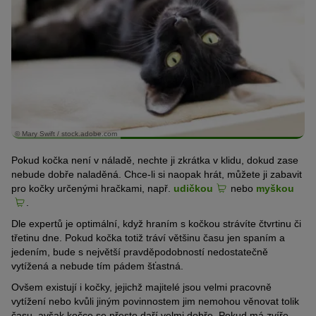
© Mary Swift / stock.adobe.com
Pokud kočka není v náladě, nechte ji zkrátka v klidu, dokud zase
nebude dobře naladěná. Chce-li si naopak hrát, můžete ji zabavit
pro kočky určenými hračkami, např.
udičkou
nebo
myškou
.
Dle expertů je optimální, když hraním s kočkou strávíte čtvrtinu či
třetinu dne. Pokud kočka totiž tráví většinu času jen spaním a
jedením, bude s největší pravděpodobností nedostatečně
vytížená a nebude tím pádem šťastná.
Ovšem existují i kočky, jejichž majitelé jsou velmi pracovně
vytížení nebo kvůli jiným povinnostem jim nemohou věnovat tolik
času, avšak kočce se přesto daří velmi dobře. Pokud má zvíře