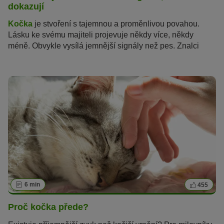
dokazují
Kočka
je stvoření s tajemnou a proměnlivou povahou.
Lásku ke svému majiteli projevuje někdy více, někdy
méně. Obvykle vysílá jemnější signály než pes. Znalci
koček jsou však schopni jasně rozpoznat důkazy kočičí
lásky. Čím víc budete důvěřovat svým instinktům – stejně
jako to dělá kočka – tím více uvidíte a ucítíte, jak moc vás
vaše kočka má ráda.
6 min
455
Proč kočka přede?