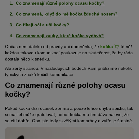
Co znamenají různé polohy ocasu kočky?
Co znamená, když do mě kočka žduchá nosem?
Co říkají oči a uši kočky?
Co znamenají zvuky, které kočka vydává?
Občas není daleko od pravdy ani domněnka, že
kočka
téměř
každou takovou komunikací poukazuje na skutečnost, že by ráda
dostala něco k snědku.
Ale žerty stranou. V následujících bodech Vám přiblížíme několik
typických znaků kočičí komunikace.
Co znamenají různé polohy ocasu
kočky?
Pokud kočka drží ocásek zpříma a pouze lehce ohýbá špičku, tak
si majitel může gratulovat, neboť kočka mu tím dává najevo, že
se cítí dobře. Oba jste tedy skvělými kamarády a zvíře je šťastné.