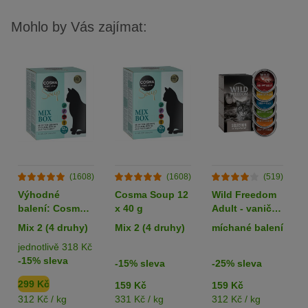
Mohlo by Vás zajímat:
(1608)
(1608)
(519)
Výhodné
Cosma Soup 12
Wild Freedom
balení: Cosma
x 40 g
Adult - vaničky
Soup 24 x 40 g
6 x 85 g
Mix 2 (4 druhy)
Mix 2 (4 druhy)
míchané balení
jednotlivě 318 Kč
-15% sleva
-15% sleva
-25% sleva
299 Kč
159 Kč
159 Kč
312 Kč / kg
331 Kč / kg
312 Kč / kg