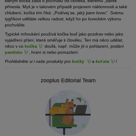
kterým kočka žádá o pochvalu od člověka, kterému „dárek“
přinesla. Myš je v takovém případě projevem náklonnosti a také
chlubení, kočka tím říká: „Podívej se, jaký jsem lovec“. Svému
tygříkovi uděláte velkou radost, když ho po loveckém výkonu
pochválíte.
Typické mňoukání používá kočka buď jako pozdrav nebo jako
vyjádření přání, které směřuje k člověku. Ten má něco udělat,
něco v co
kočka
doufá, např. může jít o pohlazení, podání
pamlsku
, hraní si nebo pomazlení.
Prohlédněte si i naše produkty pro
kočky
a
koťata
!
zooplus Editorial Team