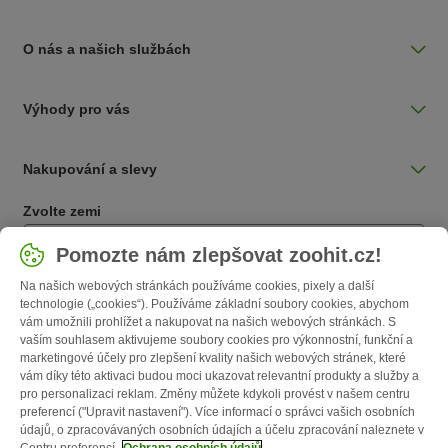
O nás a našich službách
Výhody pro vás
Nakupování a slevy
Zvolte zemi
Česká / CZ
Pomozte nám zlepšovat zoohit.cz!
Na našich webových stránkách používáme cookies, pixely a další
Follow zooplus
technologie („cookies“). Používáme základní soubory cookies, abychom
vám umožnili prohlížet a nakupovat na našich webových stránkách. S
vaším souhlasem aktivujeme soubory cookies pro výkonnostní, funkční a
marketingové účely pro zlepšení kvality našich webových stránek, které
vám díky této aktivaci budou moci ukazovat relevantní produkty a služby a
pro personalizaci reklam. Změny můžete kdykoli provést v našem centru
preferencí ("Upravit nastavení"). Více informací o správci vašich osobních
údajů, o zpracovávaných osobních údajích a účelu zpracování naleznete v