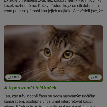
Existuje příjemnější zvuk než kočičí vrnění? Pro milovníky
koček rozhodně ne. Kočky předou, když se cítí dobře – a
tento pocit se přenáší i na jejich majitele. Ale věděli jste, že
kočky vrní i pokud se zraní nebo jsou ve stresu? Proč to
kočky dělají a jak vydávají tyto zvuky, se dočtete v tomto
článku.
6 min
308
Jak porozumět řeči koček
Ten, kdo tráví hodně času se svým milovaným kočičím
kamarádem, postupně chce umět interpretovat kočičí
mluvu. Především je třeba rozlišovat mezi verbálním a