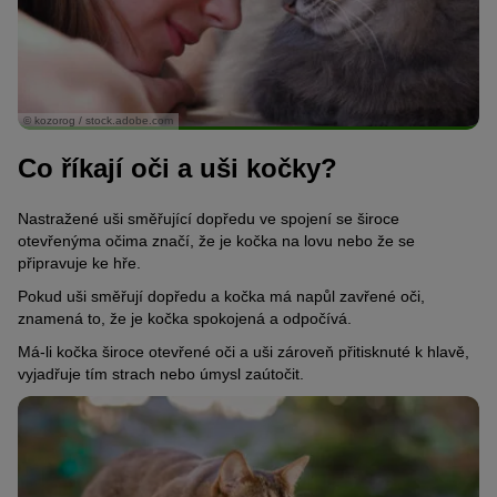
© kozorog / stock.adobe.com
Co říkají oči a uši kočky?
Nastražené uši směřující dopředu ve spojení se široce
otevřenýma očima značí, že je kočka na lovu nebo že se
připravuje ke hře.
Pokud uši směřují dopředu a kočka má napůl zavřené oči,
znamená to, že je kočka spokojená a odpočívá.
Má-li kočka široce otevřené oči a uši zároveň přitisknuté k hlavě,
vyjadřuje tím strach nebo úmysl zaútočit.