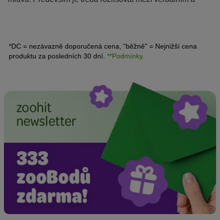
neverbálním vyjadřováním našeho tygříka. U naposled
jmenovaného se vlastně jedná o řeč těla, která probíhá
hlavně prostřednictvím různých pohybů ocasem.
*DC = nezávazně doporučená cena, "běžně" = Nejnižší cena
produktu za posledních 30 dní.
**Podmínky.