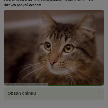
vlastně jedná o řeč těla, která probíhá hlavně prostřednictvím
různých pohybů ocasem.
© Елена Беляева / stock.adobe.com
Obsah článku