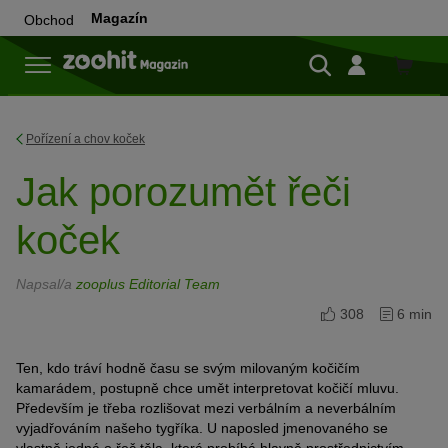
Magazín
Obchod
Do
obchod
Pořízení a chov koček
Jak porozumět řeči
koček
Napsal/a
zooplus Editorial Team
308
6 min
Ten, kdo tráví hodně času se svým milovaným kočičím
kamarádem, postupně chce umět interpretovat kočičí mluvu.
Především je třeba rozlišovat mezi verbálním a neverbálním
vyjadřováním našeho tygříka. U naposled jmenovaného se