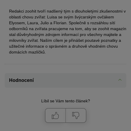
Redakci zoohit tvoří nadšený tým s dlouholetými zkušenostmi v
oblasti chovu zvířat: Luisa se svým švýcarským ovčákem
Elyosem, Laura, Julio a Florian. Společně s rozsáhlou sítí
odborníků na zvířata pracujeme na tom, aby se zoohit magazín
stal důvěryhodným zdrojem informací pro všechny majitele a
milovníky zvířat. Naším cílem je přinášet poutavé poznatky a
užitečné informace o správném a druhově vhodném chovu
domácích mazlíčků.
Hodnocení
Líbil se Vám tento článek?