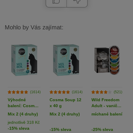
Mohlo by Vás zajímat:
(1614)
(1614)
(521)
Výhodné
Cosma Soup 12
Wild Freedom
balení: Cosma
x 40 g
Adult - vaničky
Soup 24 x 40 g
6 x 85 g
Mix 2 (4 druhy)
Mix 2 (4 druhy)
míchané balení
jednotlivě 318 Kč
-15% sleva
-15% sleva
-25% sleva