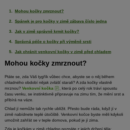
Mohou kočky zmrznout?
Spánek je pro kočky v zimě zábava číslo jedna
Jak v zimě správně krmit kočky?
Správná péče o kočky při výměně srsti
Jak chránit venkovní kočky v zimě před chladem
Mohou kočky zmrznout?
Ptáte se, zda Váš tygřík vůbec chce, abyste se o něj během
chladného období nějak zvlášť starali? A zda kočky vlastně
mrznou?
Venkovní kočka
, která po celý rok tráví spoustu
času venku, se instinktivně připravuje na zimu tím, že mění srst a
přibírá na váze.
Chlad jí nemůže tak rychle ublížit. Přesto bude ráda, když jí v
zimě nabídnete teplé útočiště. Venkovní kočce byste měli kdykoli
umožnit zahřát se v teple domova, pokud je jí zima.
Zda je kočkám v zimě chladno poznáte z jejich držení těla: