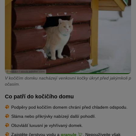
© vubaz / stock.adobe.com
V kočičím domku nacházejí venkovní kočky úkryt před jakýmkoli p
očasím.
Co patří do kočičího domu
Podpěry pod kočičím domem chrání před chladem odspodu.
Sláma nebo přikrývky nabízejí další pohodlí.
Obzvlášť luxusní je vyhřívaný domek.
Zajistěte čerstvou vodu a
granule
. Nepoužívejte však