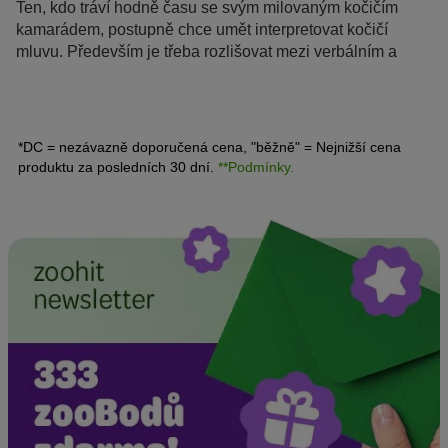
Ten, kdo tráví hodně času se svým milovaným kočičím
kamarádem, postupně chce umět interpretovat kočičí
mluvu. Především je třeba rozlišovat mezi verbálním a
neverbálním vyjadřováním našeho tygříka. U naposled
jmenovaného se vlastně jedná o řeč těla, která probíhá
hlavně prostřednictvím různých pohybů ocasem.
*DC = nezávazně doporučená cena, "běžně" = Nejnižší cena
produktu za posledních 30 dní.
**Podmínky.