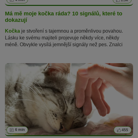
Má mě moje kočka ráda? 10 signálů, které to
dokazují
Kočka
je stvoření s tajemnou a proměnlivou povahou.
Lásku ke svému majiteli projevuje někdy více, někdy
méně. Obvykle vysílá jemnější signály než pes. Znalci
koček jsou však schopni jasně rozpoznat důkazy kočičí
lásky. Čím víc budete důvěřovat svým instinktům – stejně
jako to dělá kočka – tím více uvidíte a ucítíte, jak moc vás
vaše kočka má ráda.
6 min
455