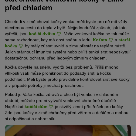
před chladem
Chcete-li v zimě chovat kočky venku, měli byste pro ně mít vždy
otevřenou cestu do tepla v bytě. Nejjednodušší způsob, jak toto
vyřešit, jsou
kočičí dvířka
. Vaše venkovní kočka se tak může
sama rozhodnout, kdy má dost sněhu a ledu.
Koťata
a
starší
kočky
by měly zůstat uvnitř a zimu přestát na teplém místě.
Jejich stárnoucí imunitní systém nebo příliš tenká srst neposkytují
dostatečnou ochranu před ledovým zimním chladem.
Kočka obvykle na sněhu vydrží bez problémů. Příliš mnoho
vlhkosti však může proniknout do podsady srsti a kočku
podchladit. Měli byste proto pravidelně kontrolovat srst své kočky
a v případě potřeby ji nechat proschnout.
Pokud je Vaše kočka zdravá a chce být venku i v chladném
období, můžete pro ni vytvořit venkovní chráněné útočiště.
Například
kočičí dům
je skvělý zimní přístřešek pro kočky.
Zde jsou kočky v zimě chráněny před větrem a deštěm a mohou
si odpočinout a nabrat sílu.