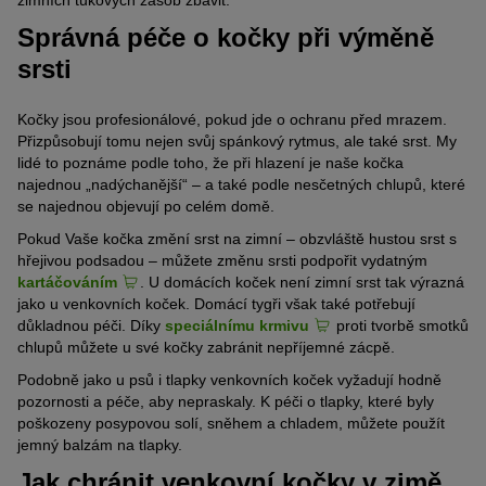
zimních tukových zásob zbavit.
Správná péče o kočky při výměně
srsti
Kočky jsou profesionálové, pokud jde o ochranu před mrazem.
Přizpůsobují tomu nejen svůj spánkový rytmus, ale také srst. My
lidé to poznáme podle toho, že při hlazení je naše kočka
najednou „nadýchanější“ – a také podle nesčetných chlupů, které
se najednou objevují po celém domě.
Pokud Vaše kočka změní srst na zimní – obzvláště hustou srst s
hřejivou podsadou – můžete změnu srsti podpořit vydatným
kartáčováním
. U domácích koček není zimní srst tak výrazná
jako u venkovních koček. Domácí tygři však také potřebují
důkladnou péči. Díky
speciálnímu krmivu
proti tvorbě smotků
chlupů můžete u své kočky zabránit nepříjemné zácpě.
Podobně jako u psů i tlapky venkovních koček vyžadují hodně
pozornosti a péče, aby nepraskaly. K péči o tlapky, které byly
poškozeny posypovou solí, sněhem a chladem, můžete použít
jemný balzám na tlapky.
Jak chránit venkovní kočky v zimě