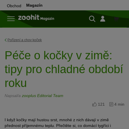
Magazín
Obchod
Do
obchod
Pořízení a chov koček
Péče o kočky v zimě:
tipy pro chladné období
roku
Napsal/a
zooplus Editorial Team
121
4 min
I když kočky mají hustou srst, mnohé z nich dávají v zimě
přednost příjemnému teplu. Přečtěte si, co domácí tygříci i