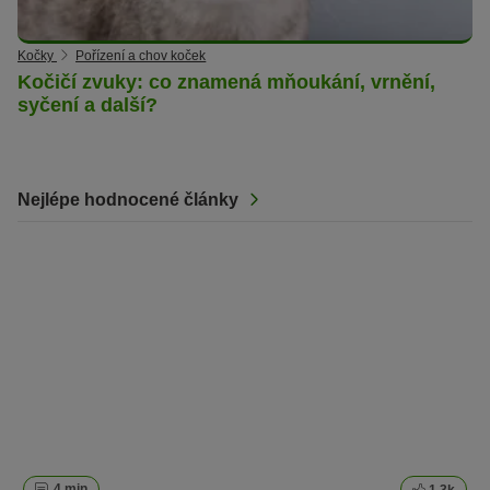
Kočky
Pořízení a chov koček
Kočičí zvuky: co znamená mňoukání, vrnění,
syčení a další?
Nejlépe hodnocené články
4 min
1.3k