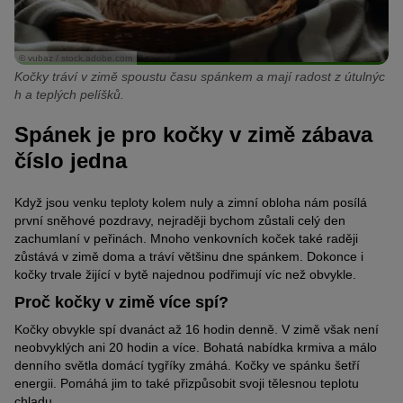
© vubaz / stock.adobe.com
Kočky tráví v zimě spoustu času spánkem a mají radost z útulnýc
h a teplých pelíšků.
Spánek je pro kočky v zimě zábava
číslo jedna
Když jsou venku teploty kolem nuly a zimní obloha nám posílá
první sněhové pozdravy, nejraději bychom zůstali celý den
zachumlaní v peřinách. Mnoho venkovních koček také raději
zůstává v zimě doma a tráví většinu dne spánkem. Dokonce i
kočky trvale žijící v bytě najednou podřimují víc než obvykle.
Proč kočky v zimě více spí?
Kočky obvykle spí dvanáct až 16 hodin denně. V zimě však není
neobvyklých ani 20 hodin a více. Bohatá nabídka krmiva a málo
denního světla domácí tygříky zmáhá. Kočky ve spánku šetří
energii. Pomáhá jim to také přizpůsobit svoji tělesnou teplotu
chladu.