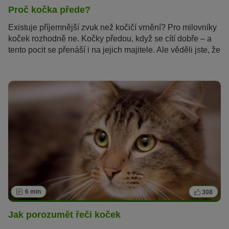
Proč kočka přede?
Existuje příjemnější zvuk než kočičí vrnění? Pro milovníky
koček rozhodně ne. Kočky předou, když se cítí dobře – a
tento pocit se přenáší i na jejich majitele. Ale věděli jste, že
kočky vrní i pokud se zraní nebo jsou ve stresu? Proč to
kočky dělají a jak vydávají tyto zvuky, se dočtete v tomto
článku.
6 min
308
Jak porozumět řeči koček