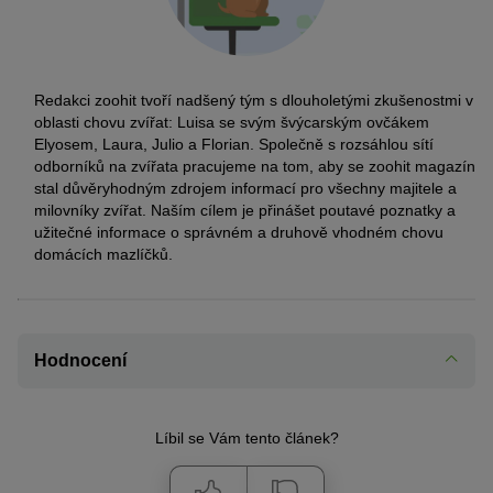
Redakci zoohit tvoří nadšený tým s dlouholetými zkušenostmi v
oblasti chovu zvířat: Luisa se svým švýcarským ovčákem
Elyosem, Laura, Julio a Florian. Společně s rozsáhlou sítí
odborníků na zvířata pracujeme na tom, aby se zoohit magazín
stal důvěryhodným zdrojem informací pro všechny majitele a
milovníky zvířat. Naším cílem je přinášet poutavé poznatky a
užitečné informace o správném a druhově vhodném chovu
domácích mazlíčků.
Hodnocení
Líbil se Vám tento článek?