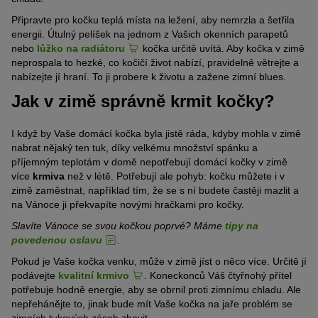
Připravte pro kočku teplá místa na ležení, aby nemrzla a šetřila
energii. Útulný pelíšek na jednom z Vašich okenních parapetů
nebo
lůžko na radiátoru
kočka určitě uvítá. Aby kočka v zimě
neprospala to hezké, co kočičí život nabízí, pravidelně větrejte a
nabízejte jí hraní. To ji probere k životu a zažene zimní blues.
Jak v zimě správně krmit kočky?
I když by Vaše domácí kočka byla jistě ráda, kdyby mohla v zimě
nabrat nějaký ten tuk, díky velkému množství spánku a
příjemným teplotám v domě nepotřebují domácí kočky v zimě
více
krmiva
než v létě. Potřebují ale pohyb: kočku můžete i v
zimě zaměstnat, například tím, že se s ní budete častěji mazlit a
na Vánoce ji překvapíte novými hračkami pro kočky.
Slavíte Vánoce se svou kočkou poprvé? Máme
tipy na
povedenou oslavu
.
Pokud je Vaše kočka venku, může v zimě jíst o něco více. Určitě jí
podávejte
kvalitní krmivo
. Koneckonců Váš čtyřnohý přítel
potřebuje hodně energie, aby se obrnil proti zimnímu chladu. Ale
nepřehánějte to, jinak bude mít Vaše kočka na jaře problém se