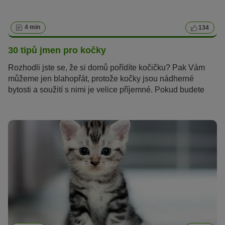
4 min
134
30 tipů jmen pro kočky
Rozhodli jste se, že si domů pořídíte kočičku? Pak Vám
můžeme jen blahopřát, protože kočky jsou nádherné
bytosti a soužití s nimi je velice příjemné. Pokud budete
potřebovat inspiraci při hledání jména pro Vaši kočku, zde
je několik nápadů a tipů.