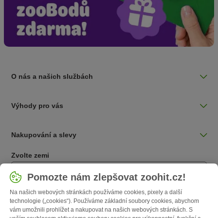
O nás a našich službách
Výhody pro vás
Nakupování a slevy
Zvolte zemi
Česká / CZ
Pomozte nám zlepšovat zoohit.cz!
Na našich webových stránkách používáme cookies, pixely a další
Follow zooplus
technologie („cookies“). Používáme základní soubory cookies, abychom
vám umožnili prohlížet a nakupovat na našich webových stránkách. S