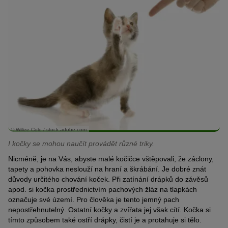
© Willee Cole / stock.adobe.com
I kočky se mohou naučít provádět různé triky.
Nicméně, je na Vás, abyste malé kočičce vštěpovali, že záclony,
tapety a pohovka neslouží na hraní a škrábání. Je dobré znát
důvody určitého chování koček. Při zatínání drápků do závěsů
apod. si kočka prostřednictvím pachových žláz na tlapkách
označuje své území. Pro člověka je tento jemný pach
nepostřehnutelný. Ostatní kočky a zvířata jej však cítí. Kočka si
tímto způsobem také ostří drápky, čistí je a protahuje si tělo.