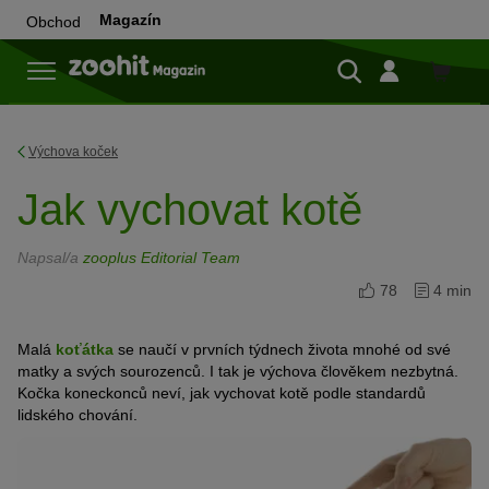
Magazín
Obchod
Do
obchod
Výchova koček
Jak vychovat kotě
Napsal/a
zooplus Editorial Team
78
4 min
Malá
koťátka
se naučí v prvních týdnech života mnohé od své
matky a svých sourozenců. I tak je výchova člověkem nezbytná.
Kočka koneckonců neví, jak vychovat kotě podle standardů
lidského chování.