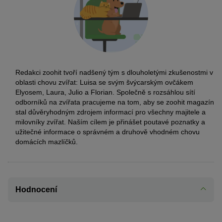
Redakci zoohit tvoří nadšený tým s dlouholetými zkušenostmi v
oblasti chovu zvířat: Luisa se svým švýcarským ovčákem
Elyosem, Laura, Julio a Florian. Společně s rozsáhlou sítí
odborníků na zvířata pracujeme na tom, aby se zoohit magazín
stal důvěryhodným zdrojem informací pro všechny majitele a
milovníky zvířat. Naším cílem je přinášet poutavé poznatky a
užitečné informace o správném a druhově vhodném chovu
domácích mazlíčků.
Hodnocení