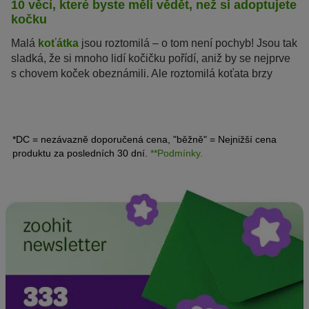
10 věcí, které byste měli vědět, než si adoptujete
kočku
Malá
koťátka
jsou roztomilá – o tom není pochyb! Jsou tak
sladká, že si mnoho lidí kočičku pořídí, aniž by se nejprve
s chovem koček obeznámili. Ale roztomilá koťata brzy
vyrostou v dospělé kočky, které mají různé potřeby a
budou s Vámi žít dalších 15 až 20 let. Pořízení kotěte nebo
dospělé kočky proto dobře zvažte! Těchto 10 věcí, které
byste měli vědět, než si domů přinesete kočku, Vám
*DC = nezávazně doporučená cena, "běžně" = Nejnižší cena
pomůže se správně rozhodnout.
produktu za posledních 30 dní.
**Podmínky.