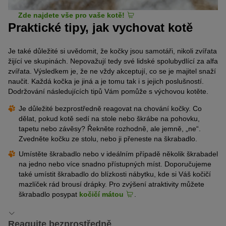
Zde najdete vše pro vaše kotě!
Praktické tipy, jak vychovat kotě
Je také důležité si uvědomit, že kočky jsou samotáři, nikoli zvířata
žijící ve skupinách. Nepovažují tedy své lidské spolubydlící za alfa
zvířata. Výsledkem je, že ne vždy akceptují, co se je majitel snaží
naučit. Každá kočka je jiná a je tomu tak i s jejich poslušností.
Dodržování následujících tipů Vám pomůže s výchovou kotěte.
Je důležité bezprostředně reagovat na chování kočky. Co
dělat, pokud kotě sedí na stole nebo škrábe na pohovku,
tapetu nebo závěsy? Řekněte rozhodně, ale jemně, „ne“.
Zvedněte kočku ze stolu, nebo ji přeneste na škrabadlo.
Umístěte škrabadlo nebo v ideálním případě několik škrabadel
na jedno nebo více snadno přístupných míst. Doporučujeme
také umístit škrabadlo do blízkosti nábytku, kde si Váš kočičí
mazlíček rád brousí drápky. Pro zvýšení atraktivity můžete
škrabadlo posypat
kočičí mátou
.
Reagujte bezprostředně