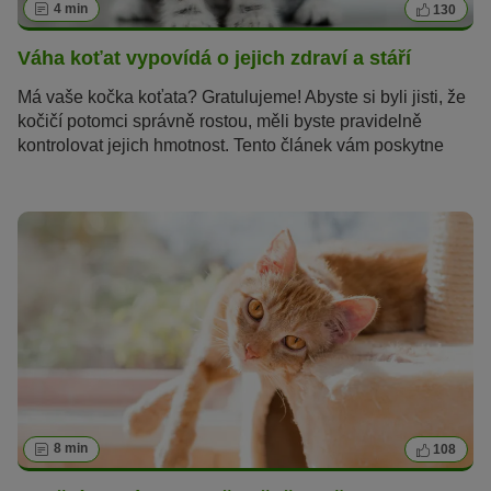
4 min
130
Váha koťat vypovídá o jejich zdraví a stáří
Má vaše kočka koťata? Gratulujeme! Abyste si byli jisti, že
kočičí potomci správně rostou, měli byste pravidelně
kontrolovat jejich hmotnost. Tento článek vám poskytne
informace o tom, jaká má být správná váha koťat s
ohledem na jejich věk. Dozvíte se také na co je třeba dávat
pozor při vážení vašeho malého tygříka.
8 min
108