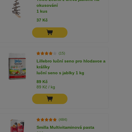
okusování
1 kus
37 Kč
(15)
Lillebro luční seno pro hlodavce a
králíky
luční seno s jablky 1 kg
89 Kč
89 Kč / kg
(484)
Smilla Multivitaminová pasta