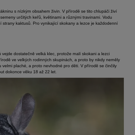
ákninu s nízkým obsahem živin. V přírodě se tito chlupáči živí
 semeny určitých keřů, květinami a různými travinami. Vodu
ní strany kaktusů. Pro vynikající skokany a lezce je každodenní
 vejde dostatečně velká klec, protože malí skokani a lezci
přírodě ve velkých rodinných skupinách, a proto by nikdy neměly
ou velmi plaché, a proto nevhodné pro děti. V přírodě se činčily
ut dokonce věku 18 až 22 let.