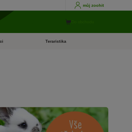
můj zoohit
Do obchodu
ci
Teraristika