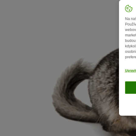
Na naš
Použív
webový
market
budou 
kdykol
osobní
prefer
Upravi