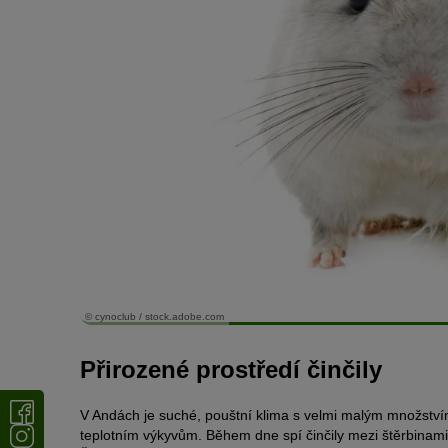
© cynoclub / stock.adobe.com
Přirozené prostředí činčily
V Andách je suché, pouštní klima s velmi malým množstvím
teplotním výkyvům. Během dne spí činčily mezi štěrbinami