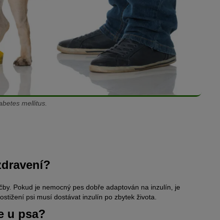
betes mellitus.
zdravení?
m zvýšené hladiny glukózy v krvi v důsledku nedostatku inzulínu.
čby. Pokud je nemocný pes dobře adaptován na inzulín, je
ostižení psi musí dostávat inzulín po zbytek života.
 Endokrinní část tvoří beta buňky, které produkují hormon inzulín.
e u psa?