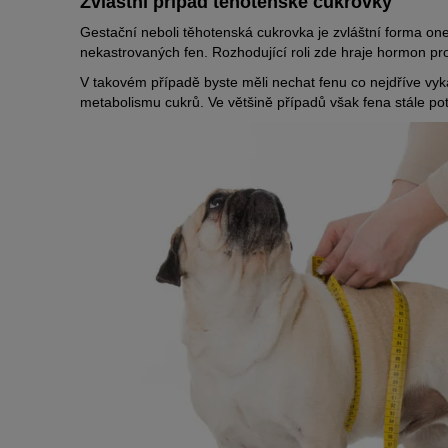
Zvláštní případ těhotenské cukrovky
Gestační neboli těhotenská cukrovka je zvláštní forma on
nekastrovaných fen. Rozhodující roli zde hraje hormon pr
V takovém případě byste měli nechat fenu co nejdříve vyk
metabolismu cukrů. Ve většině případů však fena stále pot