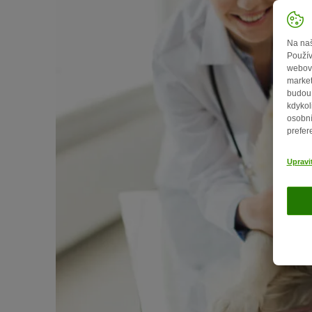
Na naš
Použív
webový
market
budou 
kdykol
osobní
prefer
Upravi