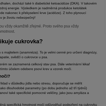
dhalen, dochází také k diabetické ketoacidóze (DKA). V takovém
o zdroj energie. Výsledkem je nadměrná produkce ketolátek
de nakonec k překyselení krve (acidóze). Z toho plynoucí
av je životu nebezpečný!
ou vždy okamžitě zřejmé. Proto svého psa vždy
 hmotnost.
tikuje cukrovka?
s majitelem (anamnéza). To je velmi cenné pro určení diagnózy,
 apatie, svědčí o cukrovce u psa.
terém se zaznamená celkový stav psa. Dále veterinární lékař
a tímto účelem odebere psovi krev a vzorek moči.
moči?
íklad v důsledku jídla nebo stresu, doporučuje se měřit
í jako dlouhodobé parametry (po dobu jednoho až tří týdnů)
stanoví také specifické pomocné veličiny, jako jsou amyláza a
něná specifická hmotnost moči odůvodňují podezření na cukrovku