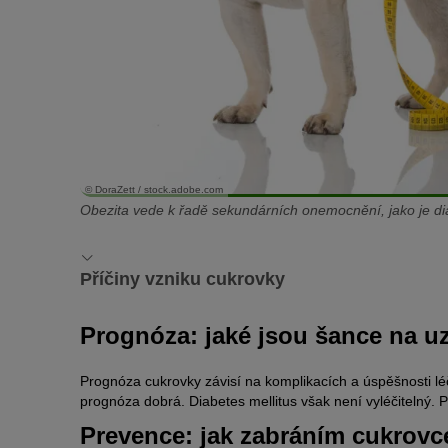
© DoraZett / stock.adobe.com
Obezita vede k řadě sekundárních onemocnění, jako je dia
Příčiny vzniku cukrovky
Jak vzniká cukrovka u psa?
Prognóza: jaké jsou šance na u
Diabetes mellitus je komplexní syndrom, který je důsledke
Pro lepší pochopení je důležitý pohled na psí slinivku.
Prognóza cukrovky závisí na komplikacích a úspěšnosti lé
prognóza dobrá. Diabetes mellitus však není vyléčitelný. P
Slinivka (pankreas) se dělí na endokrinní a exokrinní část.
Prevence: jak zabráním cukrovc
Inzulín přenáší cukr přijatý s potravou do buněk těla.