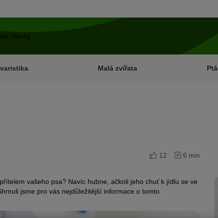
varistika
Malá zvířata
Ptá
12
6 min
přítelem vašeho psa? Navíc hubne, ačkoli jeho chuť k jídlu se ve
hrnuli jsme pro vás nejdůležitější informace o tomto