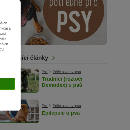
.
ašich
nkční a
vaci
žete
vašich
tru
Související články
Psi
Péče o zdraví psa
Trudníci (roztoči
Demodex) u psů
Psi
Péče o zdraví psa
Epilepsie u psa