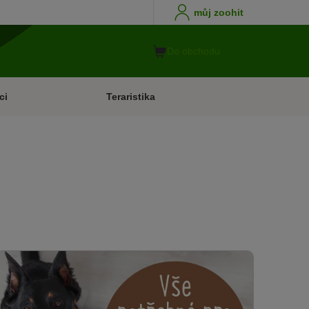
můj zoohit
Do obchodu
ci
Teraristika