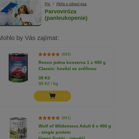
Psi
Péče o zdraví psa
Parvoviróza
(panleukopenie)
Mohlo by Vás zajímat:
(693)
Rocco jedna konzerva 1 x 400 g
Classic: hovězí se zvěřinou
39 Kč
98 Kč / kg
(841)
Wolf of Wilderness Adult 6 x 400 g
- single protein
Green Fields - jehněčí