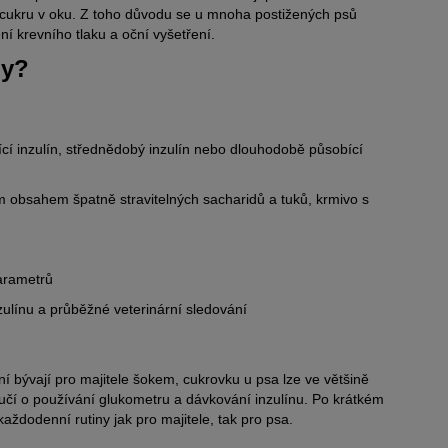
í cukru v oku. Z toho důvodu se u mnoha postižených psů
í krevního tlaku a oční vyšetření.
by?
cí inzulín, střednědobý inzulín nebo dlouhodobě působící
kým obsahem špatně stravitelných sacharidů a tuků, krmivo s
parametrů
nzulínu a průběžné veterinární sledování
 bývají pro majitele šokem, cukrovku u psa lze ve většině
oučí o používání glukometru a dávkování inzulínu. Po krátkém
aždodenní rutiny jak pro majitele, tak pro psa.