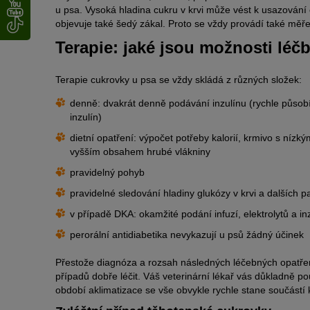
u psa. Vysoká hladina cukru v krvi může vést k usazován
objevuje také šedý zákal. Proto se vždy provádí také měřen
Terapie: jaké jsou možnosti léč
Terapie cukrovky u psa se vždy skládá z různých složek:
denně: dvakrát denně podávání inzulínu (rychle působí
inzulín)
dietní opatření: výpočet potřeby kalorií, krmivo s níz
vyšším obsahem hrubé vlákniny
pravidelný pohyb
pravidelné sledování hladiny glukózy v krvi a dalších 
v případě DKA: okamžité podání infuzí, elektrolytů a i
perorální antidiabetika nevykazují u psů žádný účinek
Přestože diagnóza a rozsah následných léčebných opatření
případů dobře léčit. Váš veterinární lékař vás důkladně p
období aklimatizace se vše obvykle rychle stane součástí k