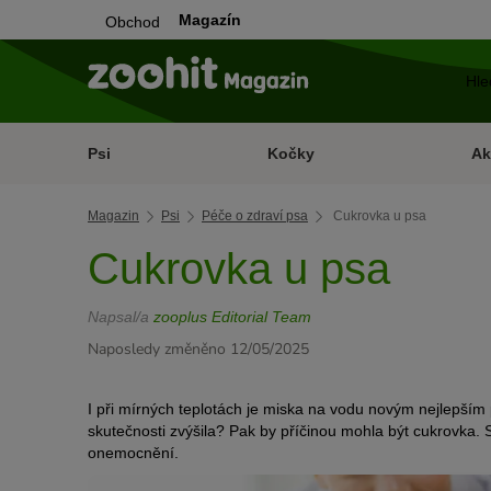
Magazín
Obchod
Psi
Kočky
Ak
Magazin
Psi
Péče o zdraví psa
Cukrovka u psa
Cukrovka u psa
Napsal/a
zooplus Editorial Team
Naposledy změněno 12/05/2025
I při mírných teplotách je miska na vodu novým nejlepším 
skutečnosti zvýšila? Pak by příčinou mohla být cukrovka. S
onemocnění.