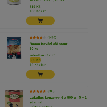
319 Kč
133 Kč / kg
(1486)
Rocco hovězí uši natur
30 ks
jednotlivě 417 Kč
369 Kč
12 Kč / kus
(885)
Lukullus konzervy, 6 x 800 g - 5 + 1
zdarma!
krůta a pstruh