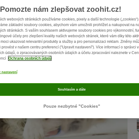
Pomozte nám zlepšovat zoohit.cz!
ich webových stránkách používáme cookies, pixely a další technologie („cookies“)
áme základní soubory cookies, abychom vám umožnili prohlížet a nakupovat na n
ch stránkách. S vaším souhlasem aktivujeme soubory cookies pro výkonnostní, fu
ingové účely pro zlepšení kvality našich webových stránek, které vám díky této akti
moci ukazovat relevantní produkty a služby a pro personalizaci reklam. Změny mů
i provést v našem centru preferencí ("Upravit nastavení"). Více informací o správci 
ch údajů, o zpracovávaných osobních údajích a účelu zpracování naleznete v Cen
encí
Ochrana osobních údajů
t nastavení
Souhlasím a dále
Pouze nezbytné "Cookies"