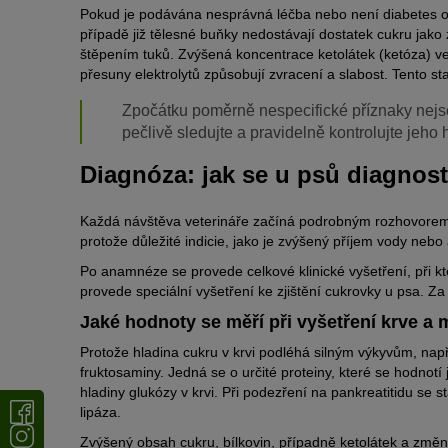
Pokud je podávána nesprávná léčba nebo není diabetes o
případě již tělesné buňky nedostávají dostatek cukru jak
štěpením tuků. Zvýšená koncentrace ketolátek (ketóza) ve
přesuny elektrolytů způsobují zvracení a slabost. Tento st
Zpočátku poměrně nespecifické příznaky nejs
pečlivě sledujte a pravidelně kontrolujte jeho
Diagnóza: jak se u psů diagnos
Každá návštěva veterináře začíná podrobným rozhovorem 
protože důležité indicie, jako je zvýšený příjem vody nebo
Po anamnéze se provede celkové klinické vyšetření, při k
provede speciální vyšetření ke zjištění cukrovky u psa. Z
Jaké hodnoty se měří při vyšetření krve a 
Protože hladina cukru v krvi podléhá silným výkyvům, např
fruktosaminy. Jedná se o určité proteiny, které se hodnot
hladiny glukózy v krvi. Při podezření na pankreatitidu se 
lipáza.
Zvýšený obsah cukru, bílkovin, případně ketolátek a změ