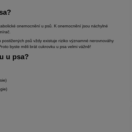
psa?
metabolické onemocnění u psů. K onemocnění jsou náchylné
nírač.
 postižených psů vždy existuje riziko významné nerovnováhy
 Proto byste měli brát cukrovku u psa velmi vážně!
u u psa?
sie)
gie)