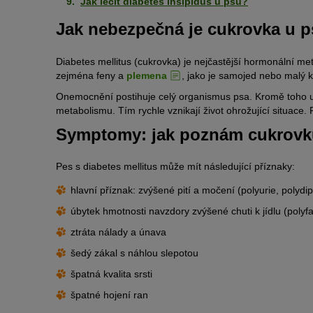
Jak léčit diabetes insipidus u psů?
Jak nebezpečná je cukrovka u 
Diabetes mellitus (cukrovka) je nejčastější hormonální 
zejména feny a
plemena
, jako je samojed nebo malý k
Onemocnění postihuje celý organismus psa. Kromě toho u
metabolismu. Tím rychle vznikají život ohrožující situace.
Symptomy: jak poznám cukrovk
Pes s diabetes mellitus může mít následující příznaky:
hlavní příznak: zvýšené pití a močení (polyurie, polydip
úbytek hmotnosti navzdory zvýšené chuti k jídlu (polyfa
ztráta nálady a únava
šedý zákal s náhlou slepotou
špatná kvalita srsti
špatné hojení ran