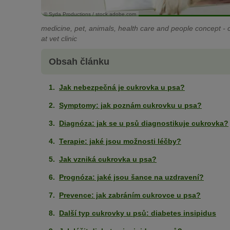
© Syda Productions / stock.adobe.com
medicine, pet, animals, health care and people concept - c
at vet clinic
Obsah článku
Jak nebezpečná je cukrovka u psa?
Symptomy: jak poznám cukrovku u psa?
Diagnóza: jak se u psů diagnostikuje cukrovka?
Terapie: jaké jsou možnosti léčby?
Jak vzniká cukrovka u psa?
Prognóza: jaké jsou šance na uzdravení?
Prevence: jak zabráním cukrovce u psa?
Další typ cukrovky u psů: diabetes insipidus