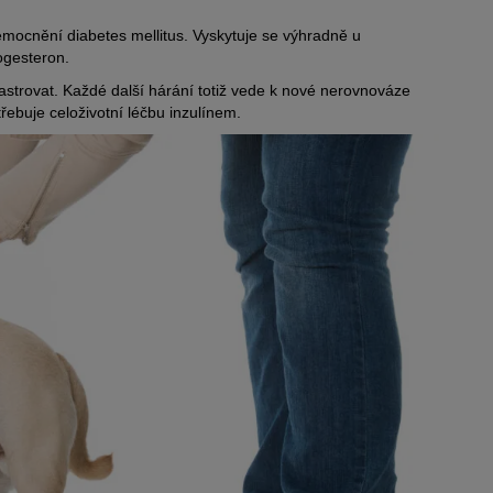
emocnění diabetes mellitus. Vyskytuje se výhradně u
ogesteron.
astrovat. Každé další hárání totiž vede k nové nerovnováze
řebuje celoživotní léčbu inzulínem.