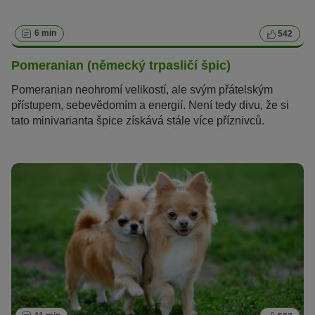
6 min
542
Pomeranian (německý trpasličí špic)
Pomeranian neohromí velikostí, ale svým přátelským
přístupem, sebevědomím a energií. Není tedy divu, že si
tato minivarianta špice získává stále více příznivců.