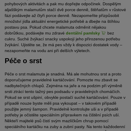
pohybových aktivitách a pak mu dopřejte odpočinek. Dospělým
aljašškým malamutům stačí dvě porce denně, štěňatům v růstové
fázi podávejte až čtyři porce denně. Nezapomeňte přizpůsobit
množství jídla aktuální energetické potřebě a dbejte na štíhlou
postavu psa. Pokud chcete malamuta odměnit nějakou
dobrůtkou, podávejte mu zdravé
dentální pamlsky
bez
cukru. Suché žvýkací snacky uspokojí jeho přirozenou potřebu
žvýkání. Ujistěte se, že má pes vždy k dispozici dostatek vody –
nezapomeňte na vodu ani při delších výletech.
Péče o srst
Péče o srst malamuta je snadná. Má ale mohutnou srst a proto
doporučujeme pravidelné kartáčování. Pomozte mu zbavit se
nadbytečných chlupů. Zejména na jaře a na podzim při výměně
srsti ztrácí tento tažný pes podsadu v pravidelných chomáčích.
Pokud se srst ušpiní, obvykle postačí suché kartáčování. Pouze v
případě nouze byste měli psa vykoupat – v takovém případě
použijte jemný šampon. Pravidelně kontrolujte uši a v případě
potřeby je očistěte speciálním přípravkem na čištění psích uší.
Někteří majitelé psů čistí svým mazlíčkům chrup pomocí
speciálního kartáčku na zuby a zubní pasty. Na tento každodenní