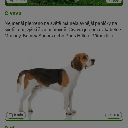
11 min
503
Čivava
Nejmenší plemeno na světě má nejslavnější páníčky na
světě a nejvyšší životní úroveň. Čivava je doma v kabelce
Madony, Britney Spears nebo Paris Hilton. Přitom toto
mexické plemeno je víc než jen luxusní psí společník.
9 min
314
Bígl