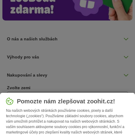
O nás a našich službách
Výhody pro vás
Nakupování a slevy
Zvolte zemi
Česká / CZ
Pomozte nám zlepšovat zoohit.cz!
Na našich webových stránkách používáme cookies, pixely a další
Follow zooplus
technologie („cookies“). Používáme základní soubory cookies, abychom
vám umožnili prohlížet a nakupovat na našich webových stránkách. S
vaším souhlasem aktivujeme soubory cookies pro výkonnostní, funkční a
marketingové účely pro zlepšení kvality našich webových stránek, které