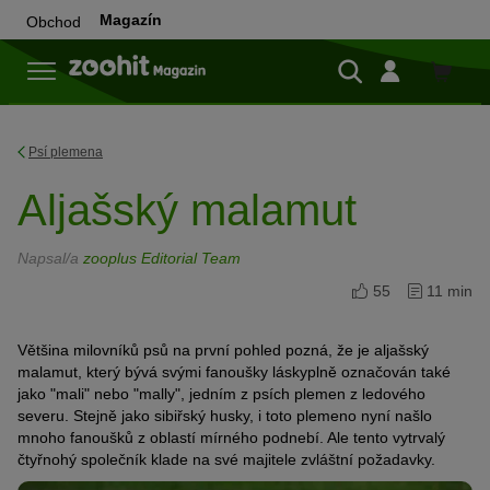
Magazín
Obchod
Do
obchod
Psí plemena
Aljašský malamut
Napsal/a
zooplus Editorial Team
55
11 min
Většina milovníků psů na první pohled pozná, že je aljašský
malamut, který bývá svými fanoušky láskyplně označován také
jako "mali" nebo "mally", jedním z psích plemen z ledového
severu. Stejně jako sibiřský husky, i toto plemeno nyní našlo
mnoho fanoušků z oblastí mírného podnebí. Ale tento vytrvalý
čtyřnohý společník klade na své majitele zvláštní požadavky.