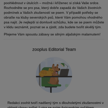
poohlédnout v útulcích – možná i kříženec si získá Vaše srdce.
Rozhodněte se pro psa, který dobře zapadá do Vašich životních
podmínek a Vašich zkušeností se psem. V případě potřeby se
obraťte na kluby severských psů, které Vám pomohou vhodného
psa najít. Je nejlepší si domluvit schůzku, kde se se psem můžete
v klidu seznámit, poznat se a zjistit, zda budete tvořit skvělý tým.
Přejeme Vám spoustu zábavy se silným aljašským malamutem!
zooplus Editorial Team
Redakci zoohit tvoří nadšený tým s dlouholetými zkušenostmi v
oblasti chovu zvířat: Luisa se svým švýcarským ovčákem