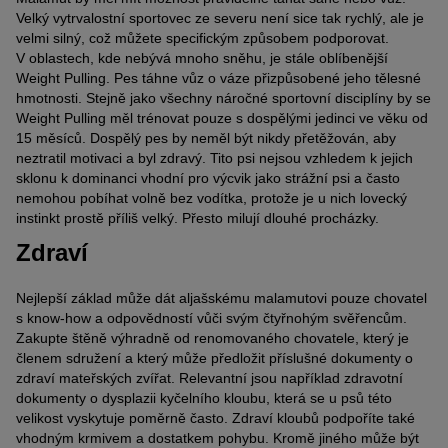
Velký vytrvalostní sportovec ze severu není sice tak rychlý, ale je
velmi silný, což můžete specifickým způsobem podporovat.
V oblastech, kde nebývá mnoho sněhu, je stále oblíbenější
Weight Pulling. Pes táhne vůz o váze přizpůsobené jeho tělesné
hmotnosti. Stejně jako všechny náročné sportovní disciplíny by se
Weight Pulling měl trénovat pouze s dospělými jedinci ve věku od
15 měsíců. Dospělý pes by neměl být nikdy přetěžován, aby
neztratil motivaci a byl zdravý. Tito psi nejsou vzhledem k jejich
sklonu k dominanci vhodní pro výcvik jako strážní psi a často
nemohou pobíhat volně bez vodítka, protože je u nich lovecký
instinkt prostě příliš velký. Přesto milují dlouhé procházky.
Zdraví
Nejlepší základ může dát aljašskému malamutovi pouze chovatel
s know-how a odpovědností vůči svým čtyřnohým svěřencům.
Zakupte štěně výhradně od renomovaného chovatele, který je
členem sdružení a který může předložit příslušné dokumenty o
zdraví mateřských zvířat. Relevantní jsou například zdravotní
dokumenty o dysplazii kyčelního kloubu, která se u psů této
velikost vyskytuje poměrně často. Zdraví kloubů podpoříte také
vhodným krmivem a dostatkem pohybu. Kromě jiného může být