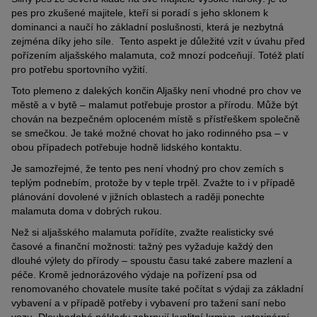
pes pro zkušené majitele, kteří si poradí s jeho sklonem k
dominanci a naučí ho základní poslušnosti, která je nezbytná
zejména díky jeho síle. Tento aspekt je důležité vzít v úvahu před
pořízením aljašského malamuta, což mnozí podceňují. Totéž platí
pro potřebu sportovního vyžití.
Toto plemeno z dalekých končin Aljašky není vhodné pro chov ve
městě a v bytě – malamut potřebuje prostor a přírodu. Může být
chován na bezpečném oploceném místě s přístřeškem společně
se smečkou. Je také možné chovat ho jako rodinného psa – v
obou případech potřebuje hodně lidského kontaktu.
Je samozřejmé, že tento pes není vhodný pro chov zemích s
teplým podnebím, protože by v teple trpěl. Zvažte to i v případě
plánování dovolené v jižních oblastech a raději ponechte
malamuta doma v dobrých rukou.
Než si aljašského malamuta pořídíte, zvažte realisticky své
časové a finanční možnosti: tažný pes vyžaduje každý den
dlouhé výlety do přírody – spoustu času také zabere mazlení a
péče. Kromě jednorázového výdaje na pořízení psa od
renomovaného chovatele musíte také počítat s výdaji za základní
vybavení a v případě potřeby i vybavení pro tažení saní nebo