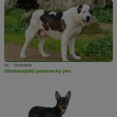
Psi
Psí plemena
Středoasijský pastevecký pes