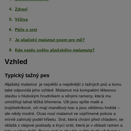
Zdraví
Výživa
Péče o srst
Je aljašský malamut psem pro mě?
Kde najdu svého aljašského malamuta?
Vzhled
Typický tažný pes
Aljašský malamut je největší a nejsilnější z tažných psů a tomu
také odpovídá jeho vzhled: Malamut má kompaktní tělesnou
stavbu s hlubokým hrudníkem a silnými rameny, která mu
umožňují tahat těžká břemena. Uši jsou spíše malé a
trojúhelníkové, oči mají mandlový tvar a jsou většinou hnědé –
ale nikdy modré. Ocas nosí malamut ve vzpřímené poloze a
mírně zahnutý podél hřbetu. Srst, která chrání před chladem, se
skládá z olejové podsady a krycí srsti, která je v oblasti ramen a
krku o něco delší. Barva srsti je obvykle světle šedá až černá s