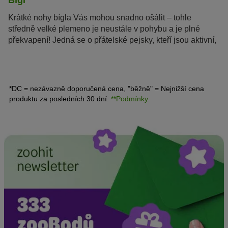
Krátké nohy bígla Vás mohou snadno ošálit – tohle
středně velké plemeno je neustále v pohybu a je plné
překvapení! Jedná se o přátelské pejsky, kteří jsou aktivní,
velmi chytří a jen tak je něco nevyděsí.
*DC = nezávazně doporučená cena, "běžně" = Nejnižší cena
produktu za posledních 30 dní.
**Podmínky.