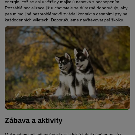
energie, což se asi u většiny majitelů nesetká s pochopením.
Rozsáhlá socializace již u chovatele se důrazně doporučuje, aby
pes mimo jiné bezproblémově zvládal kontakt s ostatními psy na
každodenních výletech. Doporučujeme navštěvovat psí školku.
Zábava a aktivity
Malamut by měl mít možnost pravidelně tahat sáně nebo vůz.