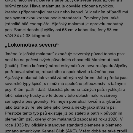
bílými znaky. Hlava malamuta je obvykle zdobena typickou
kresbou připomínající masku nebo kapuci. V ideálním případě má
pes symetrickou kresbu podle standardu. Povoleny jsou také
jednolitě bílé exempláře. Aljašský malamut je opravdu mohutný
pes: Samci dosahují výšky asi 63 cm v kohoutku, feny 58 cm.
Váží 34 až 38 kilogramů.
„Lokomotiva severu“
Jméno “aljašský malamut” označuje severský původ tohoto psa:
nosí ho na počest svých původních chovatelů Mahlemut Inuit
(Inuité). Tento kočovný národ eskymáků ze severozápadu Aljašky
potřeboval silného, robustního a spolehlivého tažného psa.
Aljašský malamut tak vznikl záměrným výběrem. Jeho předci jsou
severské typy špiců, s nimiž má společné příbuzenství s tažnými
psy: K těm patří i další klasická plemena tažných psů: rychlejší a
lehčí sibiřský husky a v té době v této oblasti málo rozšířený
samojed a pes grónský. Psi nejen pomáhali lovcům a rybářům
jako tažné zvíře, ale také jako lovci a někdy jako strážní psi.
Přestože tento typ psů existuje již po staletí a patří k původním
plemenům psů, cílený chov malamutů započal až roku 1926. V
roce 1935 byl oficiálně stanoven standard plemene a plemeno
uznáno americkým Kennel Club (AKC). V této době se také zrodil