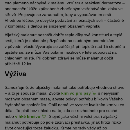
toto plemeno náchylné k malému vzrůstu a reaktivní dermatóze –
onemocnění kůže způsobené zhoršeným vstřebáváním zinku ve
střevě. Projevuje se zarudnutím, lupy a vypadáváním srsti.
Vhodnou léčbou je obvykle podávání zinečnatých solí – částečně
v kombinaci s dietou se sníženým obsahem vápníku.
Aljašský malamut nesnáší dobře teplo díky své konstituci a teplé
srsti, která je dokonale přizpůsobena studeným podmínkám
v původní vlasti. Vyvarujte se zátěži již při teplotě nad 15 stupňů a
ujistěte se, že může Váš polární mazlíček v létě odpočívat na
chladném místě. Při dobrém zdraví se může malamut dožít
přibližně 12 let.
Výživa
Samozřejmě, že aljašský malamut také potřebuje vhodnou stravu
– a to je spousta masa! Zvolte
krmivo pro psy
s nejvyšším
možným obsahem masa, abyste pokryli potřebu bílkovin Vašeho
čtyřnohého společníka. Obilí nemá ve vysoce kvalitním krmivu co
dělat. To platí bez ohledu na to, zda se rozhodnete pro suché
nebo
vlhké krmivo
. Stejně jako všichni velcí psi, i aljašský
malamut potřebuje po jídle zažívací přestávku, jinak hrozí riziko
život ohrožující torze žaludku. Krmte ho tedy vždy až po