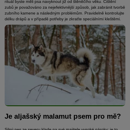
rituál byste měli psa navyknout již od štěněčího věku. Čištění
zubů je považováno za nejefektivnější způsob, jak zabránit tvorbě
zubního kamene a následným problémům. Pravidelně kontrolujte
délku drápů a v případě potřeby je zkraťte speciálními kleštěmi.
Je aljašský malamut psem pro mě?
Silný pes ze severu klade na své majitele vysoké nároky: je to