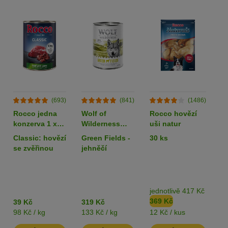
(693)
(841)
(1486)
Rocco jedna
Wolf of
Rocco hovězí
L
konzerva 1 x
Wilderness
uši natur
k
400 g
Adult 6 x 400 g
80
Classic: hovězí
Green Fields -
30 ks
k
- single protein
z
se zvěřinou
jehněčí
jednotlivě 417 Kč
b
369 Kč
3
39 Kč
319 Kč
98 Kč / kg
133 Kč / kg
12 Kč / kus
82