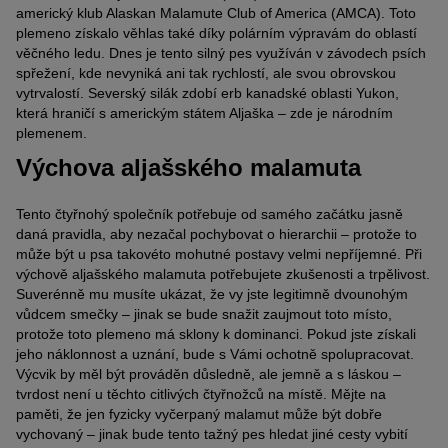
americký klub Alaskan Malamute Club of America (AMCA). Toto
plemeno získalo věhlas také díky polárním výpravám do oblastí
věčného ledu. Dnes je tento silný pes využíván v závodech psích
spřežení, kde nevyniká ani tak rychlostí, ale svou obrovskou
vytrvalostí. Severský silák zdobí erb kanadské oblasti Yukon,
která hraničí s americkým státem Aljaška – zde je národním
plemenem.
Výchova aljašského malamuta
Tento čtyřnohý společník potřebuje od samého začátku jasně
daná pravidla, aby nezačal pochybovat o hierarchii – protože to
může být u psa takovéto mohutné postavy velmi nepříjemné. Při
výchově aljašského malamuta potřebujete zkušenosti a trpělivost.
Suverénně mu musíte ukázat, že vy jste legitimně dvounohým
vůdcem smečky – jinak se bude snažit zaujmout toto místo,
protože toto plemeno má sklony k dominanci. Pokud jste získali
jeho náklonnost a uznání, bude s Vámi ochotně spolupracovat.
Výcvik by měl být prováděn důsledně, ale jemně a s láskou –
tvrdost není u těchto citlivých čtyřnožců na místě. Mějte na
paměti, že jen fyzicky vyčerpaný malamut může být dobře
vychovaný – jinak bude tento tažný pes hledat jiné cesty vybití