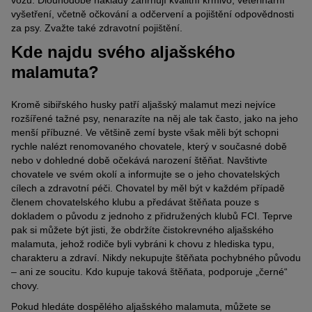
vozu. Dlouhodobé náklady zahrnují kvalitní krmivo, veterinární
vyšetření, včetně očkování a odčervení a pojištění odpovědnosti
za psy. Zvažte také zdravotní pojištění.
Kde najdu svého aljašského
malamuta?
Kromě sibiřského husky patří aljašský malamut mezi nejvíce
rozšířené tažné psy, nenarazíte na něj ale tak často, jako na jeho
menší příbuzné. Ve většině zemí byste však měli být schopni
rychle nalézt renomovaného chovatele, který v současné době
nebo v dohledné době očekává narození štěňat. Navštivte
chovatele ve svém okolí a informujte se o jeho chovatelských
cílech a zdravotní péči. Chovatel by měl být v každém případě
členem chovatelského klubu a předávat štěňata pouze s
dokladem o původu z jednoho z přidružených klubů FCI. Teprve
pak si můžete být jisti, že obdržíte čistokrevného aljašského
malamuta, jehož rodiče byli vybráni k chovu z hlediska typu,
charakteru a zdraví. Nikdy nekupujte štěňata pochybného původu
– ani ze soucitu. Kdo kupuje taková štěňata, podporuje „černé“
chovy.
Pokud hledáte dospělého aljašského malamuta, můžete se