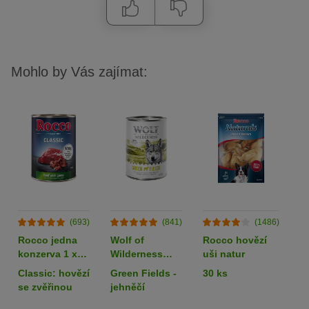
Mohlo by Vás zajímat:
(693)
(841)
(1486)
Rocco jedna
Wolf of
Rocco hovězí
L
konzerva 1 x
Wilderness
uši natur
k
400 g
Adult 6 x 400 g
80
Classic: hovězí
Green Fields -
30 ks
k
- single protein
z
se zvěřinou
jehněčí