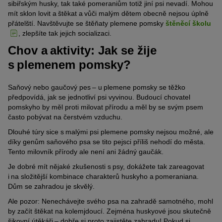
sibiřským husky, tak také pomeraniům totiž jiní psi nevadí. Mohou
mít sklon lovit a štěkat a vůči malým dětem obecně nejsou úplně
přátelští. Navštěvujte se štěňaty plemene pomsky
štěněcí školu
, zlepšíte tak jejich socializaci.
Chov a aktivity: Jak se žije
s plemenem pomsky?
Saňový nebo gaučový pes – u plemene pomsky se těžko
předpovídá, jak se jednotliví psi vyvinou. Budoucí chovatel
pomskyho by měl proti milovat přírodu a měl by se svým psem
často pobývat na čerstvém vzduchu.
Dlouhé túry sice s malými psi plemene pomsky nejsou možné, ale
díky genům saňového psa se tito pejsci příliš nehodí do města.
Tento milovník přírody ale není ani žádný gaučák.
Je dobré mít nějaké zkušenosti s psy, dokážete tak zareagovat
i na složitější kombinace charakterů huskyho a pomeraniana.
Dům se zahradou je skvělý.
Ale pozor: Nenechávejte svého psa na zahradě samotného, mohl
by začít štěkat na kolemjdoucí. Zejména huskyové jsou skutečně
šikovní útěkáři – dobře si proto zajistěte zahradu! Pokud si