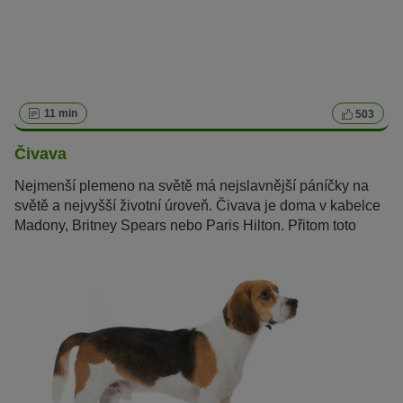
11 min
503
Čivava
Nejmenší plemeno na světě má nejslavnější páníčky na
světě a nejvyšší životní úroveň. Čivava je doma v kabelce
Madony, Britney Spears nebo Paris Hilton. Přitom toto
mexické plemeno je víc než jen luxusní psí společník.