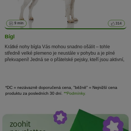
9 min
314
Bígl
Krátké nohy bígla Vás mohou snadno ošálit – tohle
středně velké plemeno je neustále v pohybu a je plné
překvapení! Jedná se o přátelské pejsky, kteří jsou aktivní,
velmi chytří a jen tak je něco nevyděsí.
*DC = nezávazně doporučená cena, "běžně" = Nejnižší cena
produktu za posledních 30 dní.
**Podmínky.