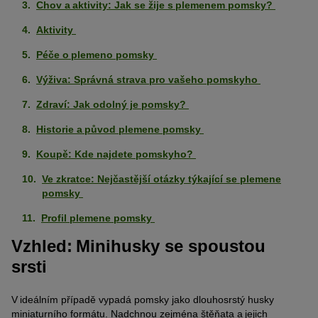
Chov a aktivity: Jak se žije s plemenem pomsky?
Aktivity
Péče o plemeno pomsky
Výživa: Správná strava pro vašeho pomskyho
Zdraví: Jak odolný je pomsky?
Historie a původ plemene pomsky
Koupě: Kde najdete pomskyho?
Ve zkratce: Nejčastější otázky týkající se plemene
pomsky
Profil plemene pomsky
Vzhled: Minihusky se spoustou
srsti
V ideálním případě vypadá pomsky jako dlouhosrstý husky
miniaturního formátu. Nadchnou zejména štěňata a jejich