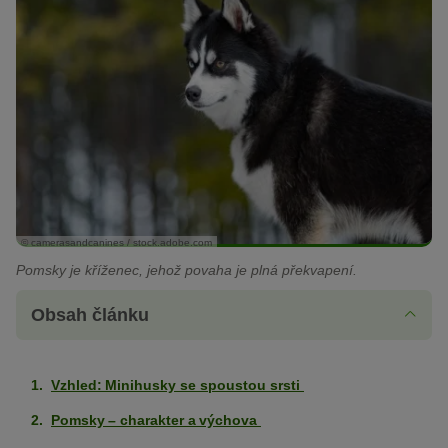
© camerasandcanines / stock.adobe.com
Pomsky je kříženec, jehož povaha je plná překvapení.
Obsah článku
Vzhled: Minihusky se spoustou srsti
Pomsky – charakter a výchova