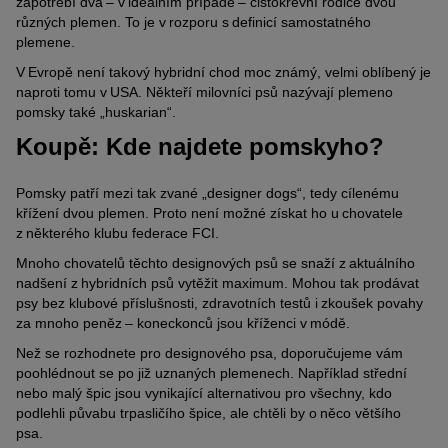
zapotřebí dva – v ideálním případě – čistokrevní rodiče dvou
různých plemen. To je v rozporu s definicí samostatného
plemene.
V Evropě není takový hybridní chod moc známý, velmi oblíbený je
naproti tomu v USA. Někteří milovníci psů nazývají plemeno
pomsky také „huskarian“.
Koupě: Kde najdete pomskyho?
Pomsky patří mezi tak zvané „designer dogs“, tedy cílenému
křížení dvou plemen. Proto není možné získat ho u chovatele
z některého klubu federace FCI.
Mnoho chovatelů těchto designových psů se snaží z aktuálního
nadšení z hybridních psů vytěžit maximum. Mohou tak prodávat
psy bez klubové příslušnosti, zdravotních testů i zkoušek povahy
za mnoho peněz – koneckonců jsou kříženci v módě.
Než se rozhodnete pro designového psa, doporučujeme vám
poohlédnout se po již uznaných plemenech. Například střední
nebo malý špic jsou vynikající alternativou pro všechny, kdo
podlehli půvabu trpasličího špice, ale chtěli by o něco většího
psa.