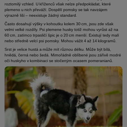
roztomilý vzhled. U kříženců však nelze předpokládat, které
plemeno u nich převáží. Dospělí pomsky se tak navzájem
výrazně liší – neexistuje žádný standard.
Často dosahují výšky v kohoutku kolem 30 cm, jsou zde však
velmi velké rozdíly. Psi plemene husky totiž mohou vyrůst až na
60 cm, zatímco trpasličí špic je o 20 cm menší. Existují tedy malí
nebo středně velcí psi pomsky. Mohou vážit 4 až 14 kilogramů.
Srst je velice hustá a může mít různou délku. Může být bílá,
hnědá, černá nebo šedá. Mimořádně oblíbené jsou zářivě modré
oči huskyho v kombinaci se stočeným ocasem pomeranianů.