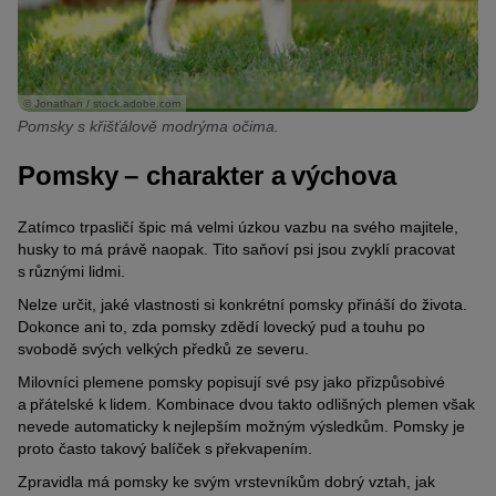
© Jonathan / stock.adobe.com
Pomsky s křišťálově modrýma očima.
Pomsky – charakter a výchova
Zatímco trpasličí špic má velmi úzkou vazbu na svého majitele,
husky to má právě naopak. Tito saňoví psi jsou zvyklí pracovat
s různými lidmi.
Nelze určit, jaké vlastnosti si konkrétní pomsky přináší do života.
Dokonce ani to, zda pomsky zdědí lovecký pud a touhu po
svobodě svých velkých předků ze severu.
Milovníci plemene pomsky popisují své psy jako přizpůsobivé
a přátelské k lidem. Kombinace dvou takto odlišných plemen však
nevede automaticky k nejlepším možným výsledkům. Pomsky je
proto často takový balíček s překvapením.
Zpravidla má pomsky ke svým vrstevníkům dobrý vztah, jak