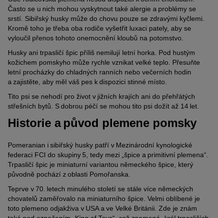
Často se u nich mohou vyskytnout také alergie a problémy se
srstí. Sibiřský husky může do chovu pouze se zdravými kyčlemi.
Kromě toho je třeba oba rodiče vyšetřit luxaci pately, aby se
vyloučil přenos tohoto onemocnění kloubů na potomstvo.
Husky ani trpasličí špic příliš nemilují letní horka. Pod hustým
kožichem pomskyho může rychle vznikat velké teplo. Přesuňte
letní procházky do chladných ranních nebo večerních hodin
a zajistěte, aby měl váš pes k dispozici stinné místo.
Tito psi se nehodí pro život v jižních krajích ani do přehřátých
střešních bytů. S dobrou péčí se mohou tito psi dožít až 14 let.
Historie a původ plemene pomsky
Pomeranian i sibiřský husky patří v Mezinárodní kynologické
federaci FCI do skupiny 5, tedy mezi „špice a primitivní plemena“.
Trpasličí špic je miniaturní variantou německého špice, který
původně pochází z oblasti Pomořanska.
Teprve v 70. letech minulého století se stále více německých
chovatelů zaměřovalo na miniaturního špice. Velmi oblíbené je
toto plemeno odjakživa v USA a ve Velké Británii. Zde je znám