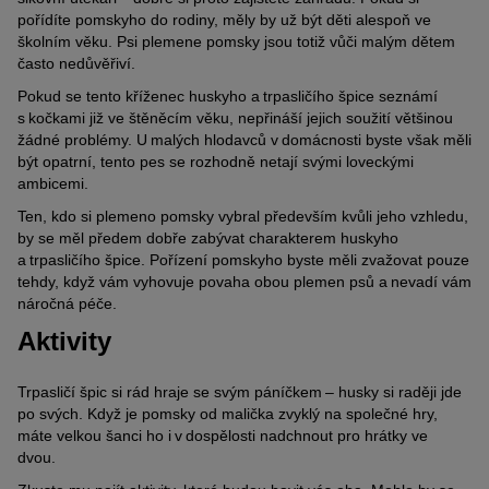
pořídíte pomskyho do rodiny, měly by už být děti alespoň ve
školním věku. Psi plemene pomsky jsou totiž vůči malým dětem
často nedůvěřiví.
Pokud se tento kříženec huskyho a trpasličího špice seznámí
s kočkami již ve štěněcím věku, nepřináší jejich soužití většinou
žádné problémy. U malých hlodavců v domácnosti byste však měli
být opatrní, tento pes se rozhodně netají svými loveckými
ambicemi.
Ten, kdo si plemeno pomsky vybral především kvůli jeho vzhledu,
by se měl předem dobře zabývat charakterem huskyho
a trpasličího špice. Pořízení pomskyho byste měli zvažovat pouze
tehdy, když vám vyhovuje povaha obou plemen psů a nevadí vám
náročná péče.
Aktivity
Trpasličí špic si rád hraje se svým páníčkem – husky si raději jde
po svých. Když je pomsky od malička zvyklý na společné hry,
máte velkou šanci ho i v dospělosti nadchnout pro hrátky ve
dvou.