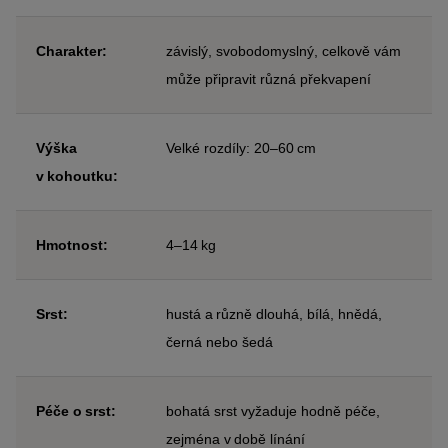
Charakter:
závislý, svobodomyslný, celkově vám
může připravit různá překvapení
Výška
Velké rozdíly: 20–60 cm
v kohoutku:
Hmotnost:
4–14 kg
Srst:
hustá a různě dlouhá, bílá, hnědá,
černá nebo šedá
Péče o srst:
bohatá srst vyžaduje hodně péče,
zejména v době línání