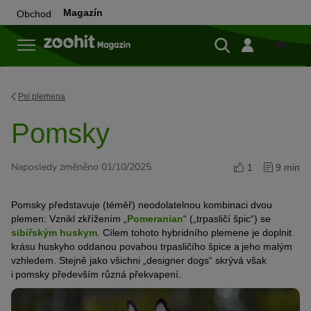
Magazín
Obchod
Do
obchod
Psí plemena
Pomsky
Naposledy změněno 01/10/2025
1
9 min
Pomsky představuje (téměř) neodolatelnou kombinaci dvou
plemen: Vznikl zkřížením „
Pomeranian
“ („trpasličí špic“) se
sibiřským huskym
. Cílem tohoto hybridního plemene je doplnit
krásu huskyho oddanou povahou trpasličího špice a jeho malým
vzhledem. Stejně jako všichni „designer dogs“ skrývá však
i pomsky především různá překvapení.