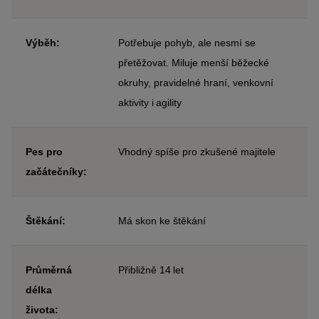
Výběh:
Potřebuje pohyb, ale nesmí se
přetěžovat. Miluje menší běžecké
okruhy, pravidelné hraní, venkovní
aktivity i agility
Pes pro
Vhodný spíše pro zkušené majitele
začátečníky:
Štěkání:
Má skon ke štěkání
Průměrná
Přibližně 14 let
délka
života: