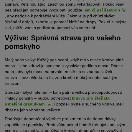
špinaví. Většinou stačí zaschlou špínu vykartáčovat. Pokud však
pes přeci jen potřebuje vykoupat, použijte
jemný psí šampon
, aby nedošlo k podráždění kůže. Jakmile je při chůzi slyšet
škrábání drápů, zkraťte je pomocí kleští na drápy. Pokud si nejste
jistí, může vám s pedikúrou pomoci vás veterinář.
Výživa: Správná strava pro vašeho
pomskyho
Malý nebo velký: Každý pes ocení, když má v misce krmivo plné
masa. I jeho zdraví je spojeno s vysokým podílem masa. Dbejte
na to, aby bylo maso na prvním místě na seznamu složek
krmiva – bez ohledu na to, zda krmíte mokrým nebo suchým
krmivem.
Štěňata malých plemen – kam patří s velkou pravděpodobností
i mladý pomsky – budou potřebovat
krmivo pro štěňata
s malými granulkami
. I později byste u suchého krmiva měli
dbát na jeho vhodnou velikost.
Dodržujte doporučení výrobce pro krmení a do denní dávky
započítejte i pamlsky. Především pokud hodně trénujete se svým
psem a jako motivaci používáte krmivo, doporučuje se využívat