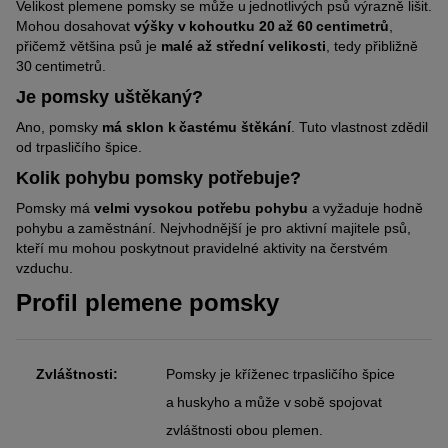
Velikost plemene pomsky se může u jednotlivých psů výrazně lišit.
Mohou dosahovat
výšky v kohoutku 20 až 60 centimetrů
,
přičemž většina psů je
malé až střední velikosti
, tedy přibližně
30 centimetrů.
Je pomsky uštěkaný?
Ano, pomsky
má sklon k častému štěkání
. Tuto vlastnost zdědil
od trpasličího špice.
Kolik pohybu pomsky potřebuje?
Pomsky má
velmi vysokou potřebu pohybu
a vyžaduje hodně
pohybu a zaměstnání. Nejvhodnější je pro aktivní majitele psů,
kteří mu mohou poskytnout pravidelné aktivity na čerstvém
vzduchu.
Profil plemene pomsky
Zvláštnosti:
Pomsky je kříženec trpasličího špice
a huskyho a může v sobě spojovat
zvláštnosti obou plemen.