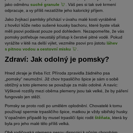
jako odměnu
suché granule
. Váš pes si tak své krmení
odpracuje, a vy příliš nezatížíte jeho kalorický příjem.
Jako žvýkací pamlsky přichází v úvahu malé kosti vyráběné
z hovězí kůže nebo sušené kousky bachoru, které byste však
měli psovi podávat pouze pod dohledem. Nezapomeňte, že vás
pomsky potřebuje neustálý přístup k čerstvé pitné vodě. Pokud
vyrážíte v létě na delší výlet, vezměte psovi pro jistotu
láhev
s pitnou vodou a cestovní misku
.
Zdraví: Jak odolný je pomsky?
Hned zkraje je třeba říct: Příroda zpravidla žádného psa
„pomsky“ neumožní. Již chov trpasličího špice je sám o sobě
obtížný a toto plemeno se považuje za málo odolné. A navíc:
Výškové rozdíly mezi oběma plemeny jsou tak velké, že by páření
fungovalo jen stěží.
Pomsky se proto rodí po umělém oplodnění. Chovatelé k tomu
používají spermie trpasličího špice, matkou je vždy sibiřský husky.
V opačném případě by musel trpasličí špic rodit
štěňata
, která by
byla pro jeho malé tělo příliš velká.
Obě rodičovská plemena nesou dispozici k očním chorobám.