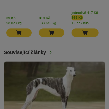
jednotlivě 417 Kč
b
369 Kč
3
39 Kč
319 Kč
98 Kč / kg
133 Kč / kg
12 Kč / kus
82
Související články