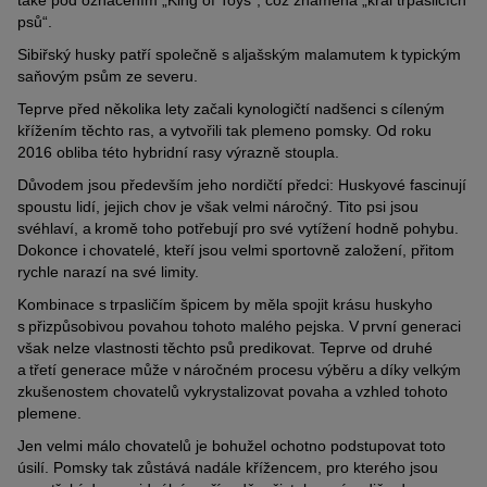
také pod označením „King of Toys“, což znamená „král trpasličích
psů“.
Sibiřský husky patří společně s aljašským malamutem k typickým
saňovým psům ze severu.
Teprve před několika lety začali kynologičtí nadšenci s cíleným
křížením těchto ras, a vytvořili tak plemeno pomsky. Od roku
2016 obliba této hybridní rasy výrazně stoupla.
Důvodem jsou především jeho nordičtí předci: Huskyové fascinují
spoustu lidí, jejich chov je však velmi náročný. Tito psi jsou
svéhlaví, a kromě toho potřebují pro své vytížení hodně pohybu.
Dokonce i chovatelé, kteří jsou velmi sportovně založení, přitom
rychle narazí na své limity.
Kombinace s trpasličím špicem by měla spojit krásu huskyho
s přizpůsobivou povahou tohoto malého pejska. V první generaci
však nelze vlastnosti těchto psů predikovat. Teprve od druhé
a třetí generace může v náročném procesu výběru a díky velkým
zkušenostem chovatelů vykrystalizovat povaha a vzhled tohoto
plemene.
Jen velmi málo chovatelů je bohužel ochotno podstupovat toto
úsilí. Pomsky tak zůstává nadále křížencem, pro kterého jsou