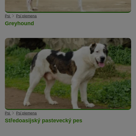
Psi
Psí plemena
Greyhound
Psi
Psí plemena
Středoasijský pastevecký pes