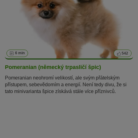
6 min
542
Pomeranian (německý trpasličí špic)
Pomeranian neohromí velikostí, ale svým přátelským
přístupem, sebevědomím a energií. Není tedy divu, že si
tato minivarianta špice získává stále více příznivců.