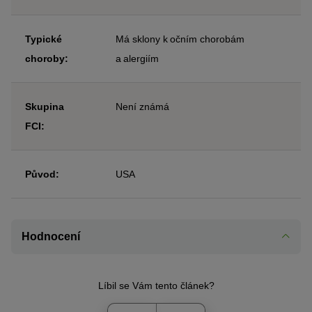
Typické
Má sklony k očním chorobám
choroby:
a alergiím
Skupina
Není známá
FCI:
Původ:
USA
Hodnocení
Líbil se Vám tento článek?