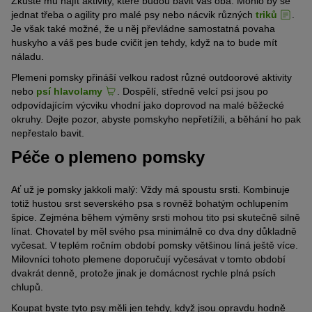
Zkuste mu najít aktivity, které budou bavit vás oba. Mohlo by se
jednat třeba o agility pro malé psy nebo nácvik různých
triků
.
Je však také možné, že u něj převládne samostatná povaha
huskyho a váš pes bude cvičit jen tehdy, když na to bude mít
náladu.
Plemeni pomsky přináší velkou radost různé outdoorové aktivity
nebo
psí hlavolamy
. Dospělí, středně velcí psi jsou po
odpovídajícím výcviku vhodní jako doprovod na malé běžecké
okruhy. Dejte pozor, abyste pomskyho nepřetížili, a běhání ho pak
nepřestalo bavit.
Péče o plemeno pomsky
Ať už je pomsky jakkoli malý: Vždy má spoustu srsti. Kombinuje
totiž hustou srst severského psa s rovněž bohatým ochlupením
špice. Zejména během výměny srsti mohou tito psi skutečně silně
línat. Chovatel by měl svého psa minimálně co dva dny důkladně
vyčesat. V teplém ročním období pomsky většinou líná ještě více.
Milovníci tohoto plemene doporučují vyčesávat v tomto období
dvakrát denně, protože jinak je domácnost rychle plná psích
chlupů.
Koupat byste tyto psy měli jen tehdy, když jsou opravdu hodně