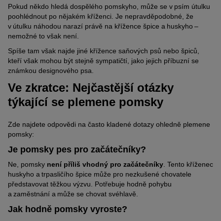
Pokud někdo hledá dospělého pomskyho, může se v psím útulku
poohlédnout po nějakém kříženci. Je nepravděpodobné, že
v útulku náhodou narazí právě na křížence špice a huskyho –
nemožné to však není.
Spíše tam však najde jiné křížence saňových psů nebo špiců,
kteří však mohou být stejně sympatičtí, jako jejich příbuzní se
známkou designového psa.
Ve zkratce: Nejčastější otázky
týkající se plemene pomsky
Zde najdete odpovědi na často kladené dotazy ohledně plemene
pomsky:
Je pomsky pes pro začátečníky?
Ne, pomsky
není příliš vhodný pro začátečníky
. Tento kříženec
huskyho a trpasličího špice může pro nezkušené chovatele
představovat těžkou výzvu. Potřebuje hodně pohybu
a zaměstnání a může se chovat svéhlavě.
Jak hodně pomsky vyroste?