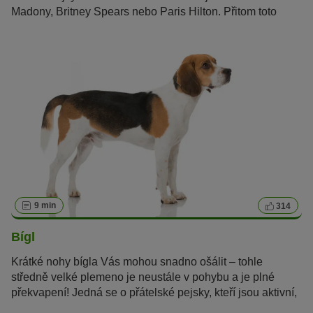
Madony, Britney Spears nebo Paris Hilton. Přitom toto
mexické plemeno je víc než jen luxusní psí společník.
9 min
314
Bígl
Krátké nohy bígla Vás mohou snadno ošálit – tohle
středně velké plemeno je neustále v pohybu a je plné
překvapení! Jedná se o přátelské pejsky, kteří jsou aktivní,
velmi chytří a jen tak je něco nevyděsí.