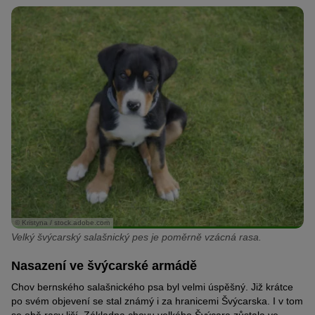
© Kristyna / stock.adobe.com
Velký švýcarský salašnický pes je poměrně vzácná rasa.
Nasazení ve švýcarské armádě
Chov bernského salašnického psa byl velmi úspěšný. Již krátce
po svém objevení se stal známý i za hranicemi Švýcarska. I v tom