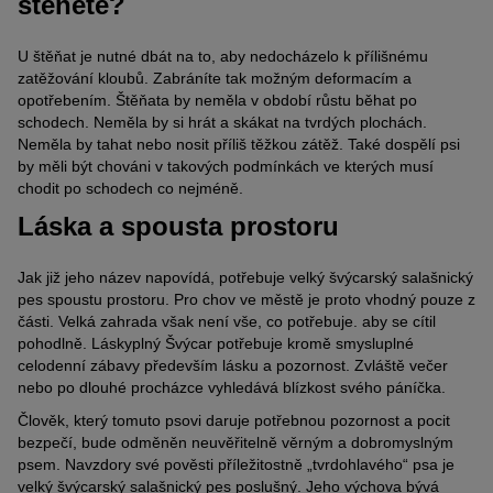
štěněte?
U štěňat je nutné dbát na to, aby nedocházelo k přílišnému
zatěžování kloubů. Zabráníte tak možným deformacím a
opotřebením. Štěňata by neměla v období růstu běhat po
schodech. Neměla by si hrát a skákat na tvrdých plochách.
Neměla by tahat nebo nosit příliš těžkou zátěž. Také dospělí psi
by měli být chováni v takových podmínkách ve kterých musí
chodit po schodech co nejméně.
Láska a spousta prostoru
Jak již jeho název napovídá, potřebuje velký švýcarský salašnický
pes spoustu prostoru. Pro chov ve městě je proto vhodný pouze z
části. Velká zahrada však není vše, co potřebuje. aby se cítil
pohodlně. Láskyplný Švýcar potřebuje kromě smysluplné
celodenní zábavy především lásku a pozornost. Zvláště večer
nebo po dlouhé procházce vyhledává blízkost svého páníčka.
Člověk, který tomuto psovi daruje potřebnou pozornost a pocit
bezpečí, bude odměněn neuvěřitelně věrným a dobromyslným
psem. Navzdory své pověsti příležitostně „tvrdohlavého“ psa je
velký švýcarský salašnický pes poslušný. Jeho výchova bývá