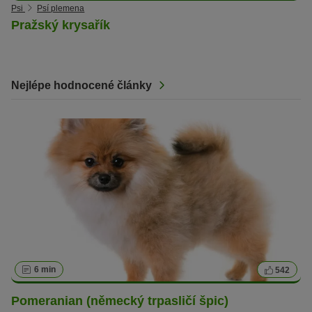
Psi
Psí plemena
Pražský krysařík
Nejlépe hodnocené články
6 min
542
Pomeranian (německý trpasličí špic)