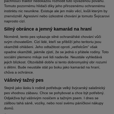
páchnoucí traktor nedokážou rozhodit tuto vyváženou povahu.
Tomuto pozornému hlídači díky jeho přirozenému ochrannému
instinktu nic neunikne. Existuje ale jen málo věcí, kvůli kterým by
znervózněl. Agresivní nebo úzkostné chování je tomuto Švýcarovi
naprosto cizí.
Silný obránce a jemný kamarád na hraní
Nicméně, tento pes vykazuje silné ochranářské chování vůči
svým chovatelům. Cizí lidé, kteří se přiblíží jeho teritoriu jsou
okamžitě ohlášeni. Jeho odtažitost oproti „vetřelcům“ však
opadne okamžitě, jakmile zjistí, že se jedná o přátele rodiny. Toto
sociální plemeno miluje své lidi nadevše. Neustále vyhledává
jejich blízkost. Obzvláště dobře si tento dobromyslný obr rozumí
s dětmi. Bude neustále stát po boku jako kamarád na hraní,
chůva a ochránce.
Vášnivý tažný pes
Stejně jako lásku k rodině potřebuje velký švýcarský salašnický
pes vhodnou zábavu. Chce se pohybovat a chce být potřebný.
Odjakživa byl vášnivým nosičem a tažným psem. I dnes se
zálibou tahá sáně, vozíky, nebo nosí svému páníčkovi nákupy
domů.