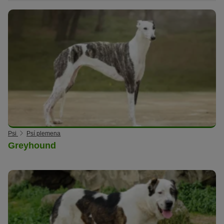
Psi
Psí plemena
Greyhound