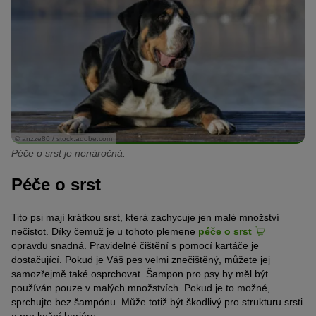
© anzze86 / stock.adobe.com
Péče o srst je nenáročná.
Péče o srst
Tito psi mají krátkou srst, která zachycuje jen malé množství
nečistot. Díky čemuž je u tohoto plemene
péče o srst
opravdu snadná. Pravidelné čištění s pomocí kartáče je
dostačující. Pokud je Váš pes velmi znečištěný, můžete jej
samozřejmě také osprchovat. Šampon pro psy by měl být
používán pouze v malých množstvích. Pokud je to možné,
sprchujte bez šampónu. Může totiž být škodlivý pro strukturu srsti
a pro kožní bariéru.