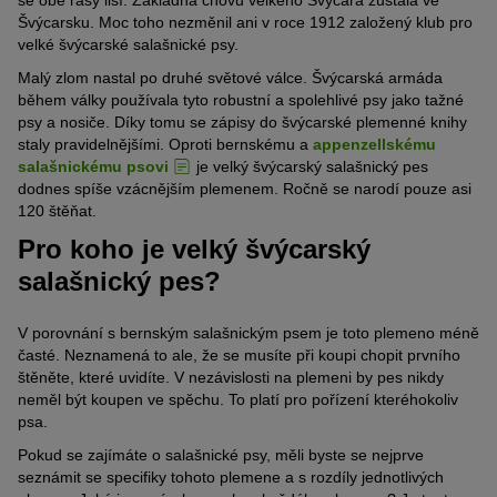
se obě rasy liší. Základna chovu velkého Švýcara zůstala ve
Švýcarsku. Moc toho nezměnil ani v roce 1912 založený klub pro
velké švýcarské salašnické psy.
Malý zlom nastal po druhé světové válce. Švýcarská armáda
během války používala tyto robustní a spolehlivé psy jako tažné
psy a nosiče. Díky tomu se zápisy do švýcarské plemenné knihy
staly pravidelnějšími. Oproti bernskému a
appenzellskému
salašnickému psovi
je velký švýcarský salašnický pes
dodnes spíše vzácnějším plemenem. Ročně se narodí pouze asi
120 štěňat.
Pro koho je velký švýcarský
salašnický pes?
V porovnání s bernským salašnickým psem je toto plemeno méně
časté. Neznamená to ale, že se musíte při koupi chopit prvního
štěněte, které uvidíte. V nezávislosti na plemeni by pes nikdy
neměl být koupen ve spěchu. To platí pro pořízení kteréhokoliv
psa.
Pokud se zajímáte o salašnické psy, měli byste se nejprve
seznámit se specifiky tohoto plemene a s rozdíly jednotlivých