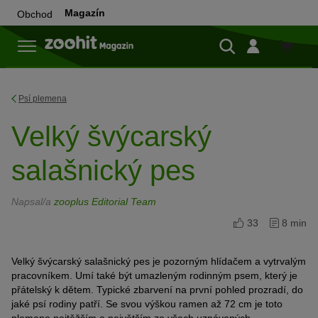
Magazín
Obchod
Do
obchod
Psí plemena
Velký švýcarský
salašnický pes
Napsal/a
zooplus Editorial Team
33
8 min
Velký švýcarský salašnický pes je pozorným hlídačem a vytrvalým
pracovníkem. Umí také být umazleným rodinným psem, který je
přátelský k dětem. Typické zbarvení na první pohled prozradí, do
jaké psí rodiny patří. Se svou výškou ramen až 72 cm je toto