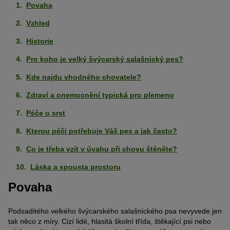
Povaha
Vzhled
Historie
Pro koho je velký švýcarský salašnický pes?
Kde najdu vhodného chovatele?
Zdraví a onemocnění typická pro plemeno
Péče o srst
Kterou péči potřebuje Váš pes a jak často?
Co je třeba vzít v úvahu při chovu štěněte?
Láska a spousta prostoru
Povaha
Podsaditého velkého švýcarského salašnického psa nevyvede jen
tak něco z míry. Cizí lidé, hlasitá školní třída, štěkající psi nebo