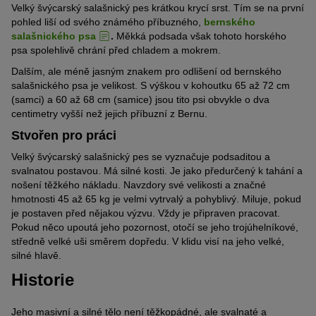
Velký švýcarský salašnický pes krátkou krycí srst. Tím se na první
pohled liší od svého známého příbuzného,
bernského
salašnického psa
.
Měkká podsada však tohoto horského
psa spolehlivě chrání před chladem a mokrem.
Dalším, ale méně jasným znakem pro odlišení od bernského
salašnického psa je velikost. S výškou v kohoutku 65 až 72 cm
(samci) a 60 až 68 cm (samice) jsou tito psi obvykle o dva
centimetry vyšší než jejich příbuzní z Bernu.
Stvořen pro práci
Velký švýcarský salašnický pes se vyznačuje podsaditou a
svalnatou postavou. Má silné kosti. Je jako předurčený k tahání a
nošení těžkého nákladu. Navzdory své velikosti a značné
hmotnosti 45 až 65 kg je velmi vytrvalý a pohyblivý. Miluje, pokud
je postaven před nějakou výzvu. Vždy je připraven pracovat.
Pokud něco upoutá jeho pozornost, otočí se jeho trojúhelníkové,
středně velké uši směrem dopředu. V klidu visí na jeho velké,
silné hlavě.
Historie
Jeho masivní a silné tělo není těžkopádné, ale svalnaté a