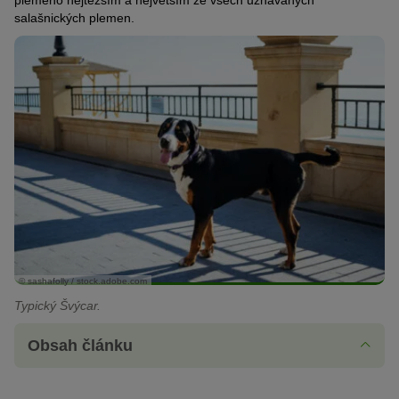
plemeno nejtěžším a největším ze všech uznávaných
salašnických plemen.
© sashafolly / stock.adobe.com
Typický Švýcar.
Obsah článku