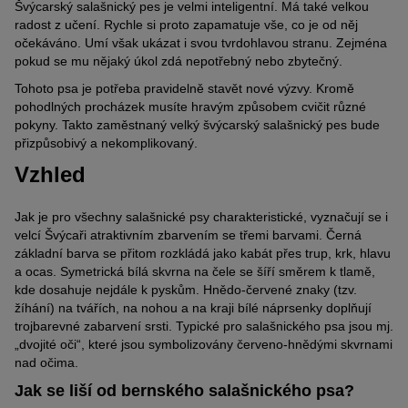
Švýcarský salašnický pes je velmi inteligentní. Má také velkou
radost z učení. Rychle si proto zapamatuje vše, co je od něj
očekáváno. Umí však ukázat i svou tvrdohlavou stranu. Zejména
pokud se mu nějaký úkol zdá nepotřebný nebo zbytečný.
Tohoto psa je potřeba pravidelně stavět nové výzvy. Kromě
pohodlných procházek musíte hravým způsobem cvičit různé
pokyny. Takto zaměstnaný velký švýcarský salašnický pes bude
přizpůsobivý a nekomplikovaný.
Vzhled
Jak je pro všechny salašnické psy charakteristické, vyznačují se i
velcí Švýcaři atraktivním zbarvením se třemi barvami. Černá
základní barva se přitom rozkládá jako kabát přes trup, krk, hlavu
a ocas. Symetrická bílá skvrna na čele se šíří směrem k tlamě,
kde dosahuje nejdále k pyskům. Hnědo-červené znaky (tzv.
žíhání) na tvářích, na nohou a na kraji bílé náprsenky doplňují
trojbarevné zabarvení srsti. Typické pro salašnického psa jsou mj.
„dvojité oči“, které jsou symbolizovány červeno-hnědými skvrnami
nad očima.
Jak se liší od bernského salašnického psa?