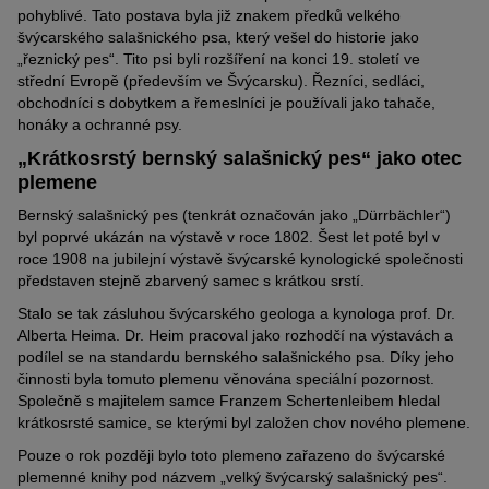
pohyblivé. Tato postava byla již znakem předků velkého
švýcarského salašnického psa, který vešel do historie jako
„řeznický pes“. Tito psi byli rozšíření na konci 19. století ve
střední Evropě (především ve Švýcarsku). Řezníci, sedláci,
obchodníci s dobytkem a řemeslníci je používali jako tahače,
honáky a ochranné psy.
„Krátkosrstý bernský salašnický pes“ jako otec
plemene
Bernský salašnický pes (tenkrát označován jako „Dürrbächler“)
byl poprvé ukázán na výstavě v roce 1802. Šest let poté byl v
roce 1908 na jubilejní výstavě švýcarské kynologické společnosti
představen stejně zbarvený samec s krátkou srstí.
Stalo se tak zásluhou švýcarského geologa a kynologa prof. Dr.
Alberta Heima. Dr. Heim pracoval jako rozhodčí na výstavách a
podílel se na standardu bernského salašnického psa. Díky jeho
činnosti byla tomuto plemenu věnována speciální pozornost.
Společně s majitelem samce Franzem Schertenleibem hledal
krátkosrsté samice, se kterými byl založen chov nového plemene.
Pouze o rok později bylo toto plemeno zařazeno do švýcarské
plemenné knihy pod názvem „velký švýcarský salašnický pes“.