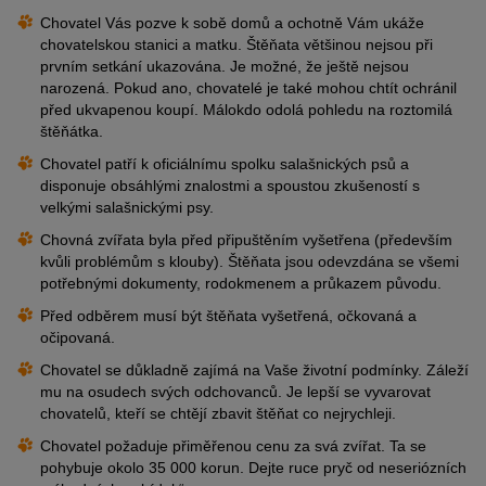
Chovatel Vás pozve k sobě domů a ochotně Vám ukáže
chovatelskou stanici a matku. Štěňata většinou nejsou při
prvním setkání ukazována. Je možné, že ještě nejsou
narozená. Pokud ano, chovatelé je také mohou chtít ochránil
před ukvapenou koupí. Málokdo odolá pohledu na roztomilá
štěňátka.
Chovatel patří k oficiálnímu spolku salašnických psů a
disponuje obsáhlými znalostmi a spoustou zkušeností s
velkými salašnickými psy.
Chovná zvířata byla před připuštěním vyšetřena (především
kvůli problémům s klouby). Štěňata jsou odevzdána se všemi
potřebnými dokumenty, rodokmenem a průkazem původu.
Před odběrem musí být štěňata vyšetřená, očkovaná a
očipovaná.
Chovatel se důkladně zajímá na Vaše životní podmínky. Záleží
mu na osudech svých odchovanců. Je lepší se vyvarovat
chovatelů, kteří se chtějí zbavit štěňat co nejrychleji.
Chovatel požaduje přiměřenou cenu za svá zvířat. Ta se
pohybuje okolo 35 000 korun. Dejte ruce pryč od neseriózních