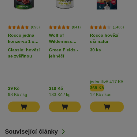
(693)
(841)
(1486)
Rocco jedna
Wolf of
Rocco hovězí
L
konzerva 1 x
Wilderness
uši natur
k
400 g
Adult 6 x 400 g
80
Classic: hovězí
Green Fields -
30 ks
k
- single protein
z
se zvěřinou
jehněčí
jednotlivě 417 Kč
b
369 Kč
3
39 Kč
319 Kč
98 Kč / kg
133 Kč / kg
12 Kč / kus
82
Související články