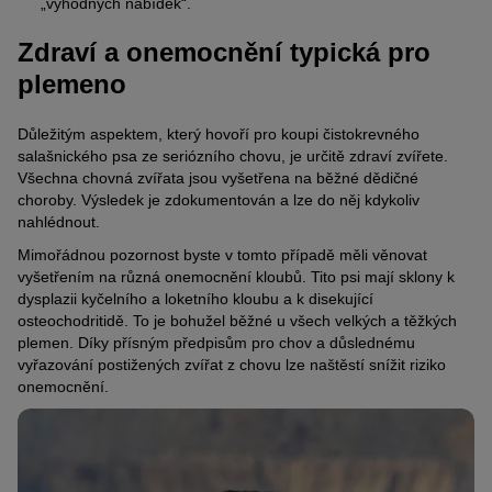
„výhodných nabídek“.
Zdraví a onemocnění typická pro
plemeno
Důležitým aspektem, který hovoří pro koupi čistokrevného
salašnického psa ze seriózního chovu, je určitě zdraví zvířete.
Všechna chovná zvířata jsou vyšetřena na běžné dědičné
choroby. Výsledek je zdokumentován a lze do něj kdykoliv
nahlédnout.
Mimořádnou pozornost byste v tomto případě měli věnovat
vyšetřením na různá onemocnění kloubů. Tito psi mají sklony k
dysplazii kyčelního a loketního kloubu a k disekující
osteochodritidě. To je bohužel běžné u všech velkých a těžkých
plemen. Díky přísným předpisům pro chov a důslednému
vyřazování postižených zvířat z chovu lze naštěstí snížit riziko
onemocnění.