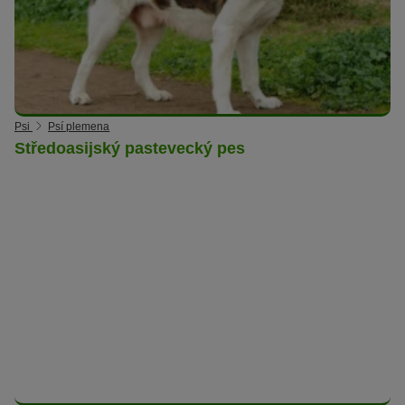
Psi
Psí plemena
Středoasijský pastevecký pes