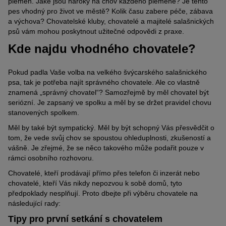
plemen. Jaké jsou nároky na chov každého plemene? Je tento
pes vhodný pro život ve městě? Kolik času zabere péče, zábava
a výchova? Chovatelské kluby, chovatelé a majitelé salašnických
psů vám mohou poskytnout užitečné odpovědi z praxe.
Kde najdu vhodného chovatele?
Pokud padla Vaše volba na velkého švýcarského salašnického
psa, tak je potřeba najít správného chovatele. Ale co vlastně
znamená „správný chovatel“? Samozřejmě by měl chovatel být
seriózní. Je zapsaný ve spolku a měl by se držet pravidel chovu
stanovených spolkem.
Měl by také být sympatický. Měl by být schopný Vás přesvědčit o
tom, že vede svůj chov se spoustou ohleduplnosti, zkušeností a
vášně. Je zřejmé, že se něco takového může podařit pouze v
rámci osobního rozhovoru.
Chovatelé, kteří prodávají přímo přes telefon či inzerát nebo
chovatelé, kteří Vás nikdy nepozvou k sobě domů, tyto
předpoklady nesplňují. Proto dbejte při výběru chovatele na
následující rady:
Tipy pro první setkání s chovatelem