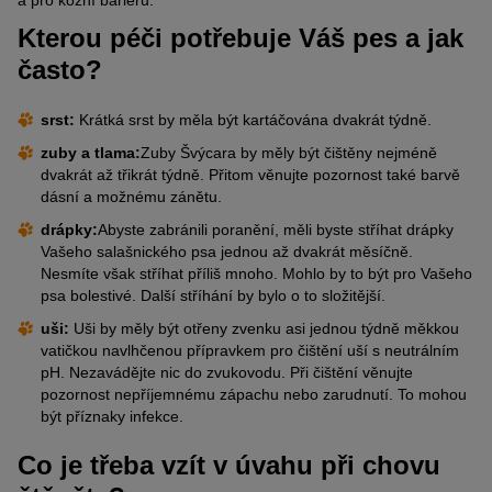
Kterou péči potřebuje Váš pes a jak
často?
srst:
Krátká srst by měla být kartáčována dvakrát týdně.
zuby a tlama:
Zuby Švýcara by měly být čištěny nejméně
dvakrát až třikrát týdně. Přitom věnujte pozornost také barvě
dásní a možnému zánětu.
drápky:
Abyste zabránili poranění, měli byste stříhat drápky
Vašeho salašnického psa jednou až dvakrát měsíčně.
Nesmíte však stříhat příliš mnoho. Mohlo by to být pro Vašeho
psa bolestivé. Další stříhání by bylo o to složitější.
uši:
Uši by měly být otřeny zvenku asi jednou týdně měkkou
vatičkou navlhčenou přípravkem pro čištění uší s neutrálním
pH. Nezavádějte nic do zvukovodu. Při čištění věnujte
pozornost nepříjemnému zápachu nebo zarudnutí. To mohou
být příznaky infekce.
Co je třeba vzít v úvahu při chovu