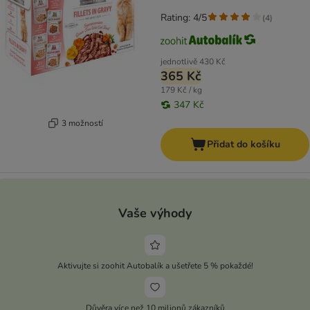
Rating: 4/5
(
4
)
jednotlivě
430 Kč
365 Kč
179 Kč / kg
347 Kč
3 možností
Přidat do košíku
Vaše výhody
Aktivujte si zoohit Autobalík a ušetřete 5 % pokaždé!
Důvěra více než 10 milionů zákazníků