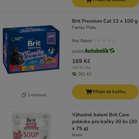
Brit Premium Cat 12 x 100 g
Family Plate
Not Rated
169 Kč
141 Kč / kg
161 Kč
Přidat do košíku
2 možností
Výhodné balení Brit Care
polévka pro kočky 30 ks (30
x 75 g)
losos