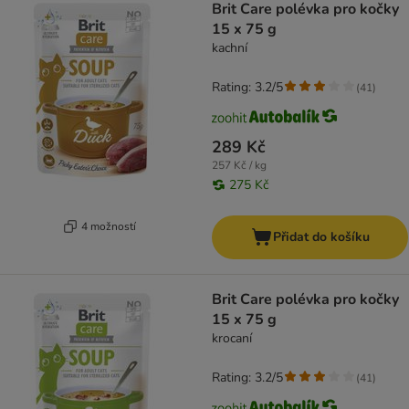
Brit Care polévka pro kočky
15 x 75 g
kachní
Rating: 3.2/5
(
41
)
289 Kč
257 Kč / kg
275 Kč
4 možností
Přidat do košíku
Brit Care polévka pro kočky
15 x 75 g
krocaní
Rating: 3.2/5
(
41
)