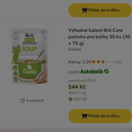
Přidat do košíku
Výhodné balení Brit Care
polévka pro kočky 30 ks (30
x 75 g)
krocaní
Rating: 3.2/5
(
41
)
jednotlivě
578 Kč
544 Kč
484 Kč / kg
517 Kč
4 možností
Přidat do košíku