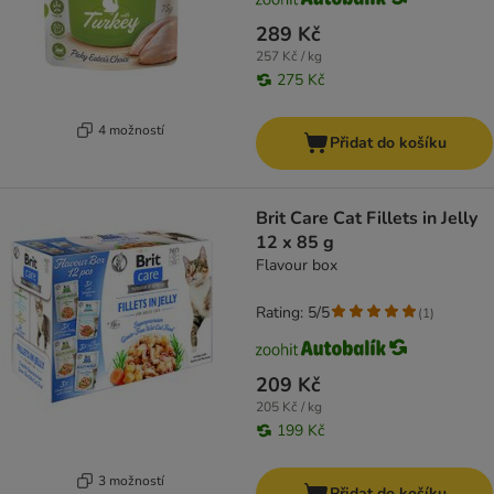
289 Kč
257 Kč / kg
275 Kč
4 možností
Přidat do košíku
Brit Care Cat Fillets in Jelly
12 x 85 g
Flavour box
Rating: 5/5
(
1
)
209 Kč
205 Kč / kg
199 Kč
3 možností
Přidat do košíku