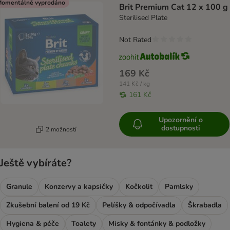
omentálně vyprodáno
Brit Premium Cat 12 x 100 g
Sterilised Plate
Not Rated
169 Kč
141 Kč / kg
161 Kč
Upozornění o
dostupnosti
2 možností
Ještě vybíráte?
Granule
Konzervy a kapsičky
Kočkolit
Pamlsky
Zkušební balení od 19 Kč
Pelíšky & odpočívadla
Škrabadla
Hygiena & péče
Toalety
Misky & fontánky & podložky