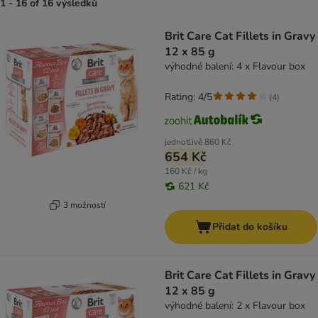
1 - 16 of 16 výsledků
product items have been changed
Brit Care Cat Fillets in Gravy
12 x 85 g
výhodné balení: 4 x Flavour box
Rating: 4/5
(
4
)
jednotlivě
860 Kč
654 Kč
160 Kč / kg
621 Kč
3 možností
Přidat do košíku
Brit Care Cat Fillets in Gravy
12 x 85 g
výhodné balení: 2 x Flavour box