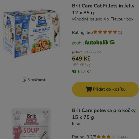
Brit Care Cat Fillets in Jelly
12 x 85 g
výhodné balení: 4 x Flavour box
Rating: 5/5
(
1
)
jednotlivě
836 Kč
649 Kč
159 Kč / kg
617 Kč
3 možností
Přidat do košíku
Brit Care polévka pro kočky
15 x 75 g
losos
Rating: 3.2/5
(
41
)