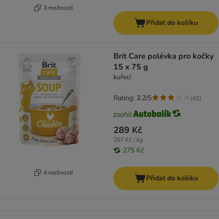
3 možností
Přidat do košíku
Brit Care polévka pro kočky
15 x 75 g
kuřecí
Rating: 3.2/5
(
41
)
289 Kč
257 Kč / kg
275 Kč
4 možností
Přidat do košíku