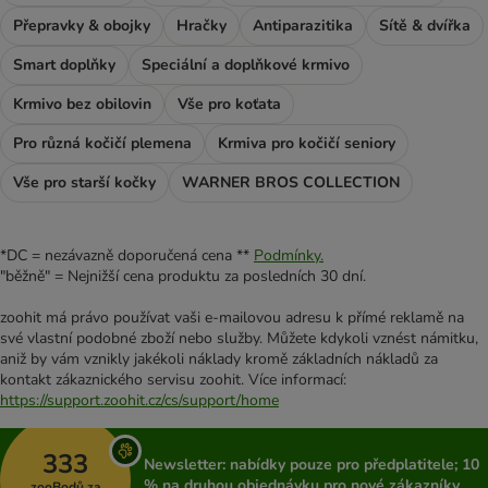
Přepravky & obojky
Hračky
Antiparazitika
Sítě & dvířka
Smart doplňky
Speciální a doplňkové krmivo
Krmivo bez obilovin
Vše pro koťata
Pro různá kočičí plemena
Krmiva pro kočičí seniory
Vše pro starší kočky
WARNER BROS COLLECTION
*DC = nezávazně doporučená cena **
Podmínky.
"běžně" = Nejnižší cena produktu za posledních 30 dní.
zoohit má právo používat vaši e-mailovou adresu k přímé reklamě na
své vlastní podobné zboží nebo služby. Můžete kdykoli vznést námitku,
aniž by vám vznikly jakékoli náklady kromě základních nákladů za
kontakt zákaznického servisu zoohit. Více informací:
https://support.zoohit.cz/cs/support/home
333
Newsletter: nabídky pouze pro předplatitele; 10
% na druhou objednávku pro nové zákazníky
zooBodů za