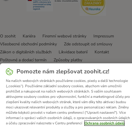
O zoohit
Kariéra
Firemní webové stránky
Impressum
Všeobecné obchodní podmínky
Zde odstoupit od smlouvy
Zákon o digitálních službách
Likvidace baterií
Kontakt
Poštovné a dodací termín
Způsoby platby
Partnerský program
Ochrana osobních údajů
Pomozte nám zlepšovat zoohit.cz!
Ochrana osobních údajů
Prohlášení o přístupnosti
Na našich webových stránkách používáme cookies, pixely a další technologie
(„cookies“). Používáme základní soubory cookies, abychom vám umožnili
© zooplus SE
2026
prohlížet a nakupovat na našich webových stránkách. S vaším souhlasem
aktivujeme soubory cookies pro výkonnostní, funkční a marketingové účely pro
zlepšení kvality našich webových stránek, které vám díky této aktivaci budou
moci ukazovat relevantní produkty a služby a pro personalizaci reklam. Změny
můžete kdykoli provést v našem centru preferencí ("Upravit nastavení"). Více
informací o správci vašich osobních údajů, o zpracovávaných osobních údajích
a účelu zpracování naleznete v Centru preferencí
Ochrana osobních údajů