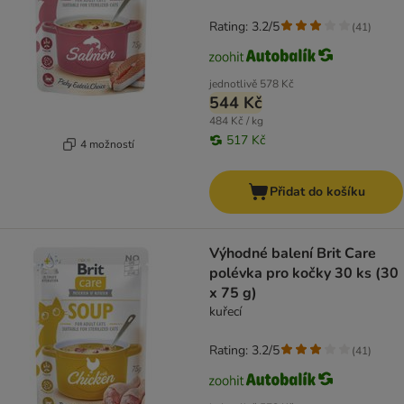
Rating: 3.2/5
(
41
)
jednotlivě
578 Kč
544 Kč
484 Kč / kg
517 Kč
4 možností
Přidat do košíku
Výhodné balení Brit Care
polévka pro kočky 30 ks (30
x 75 g)
kuřecí
Rating: 3.2/5
(
41
)