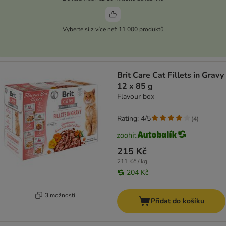
Vyberte si z více než 11 000 produktů
Brit Care Cat Fillets in Gravy
12 x 85 g
Flavour box
Rating: 4/5
(
4
)
215 Kč
211 Kč / kg
204 Kč
3 možností
Přidat do košíku