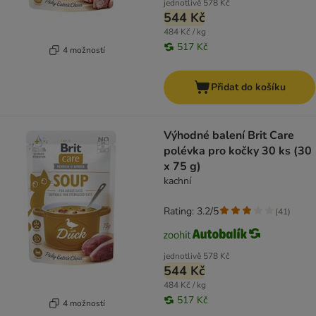
jednotlivě
578 Kč
544 Kč
484 Kč / kg
517 Kč
4 možností
Přidat do košíku
Výhodné balení Brit Care
polévka pro kočky 30 ks (30
x 75 g)
kachní
Rating: 3.2/5
(
41
)
jednotlivě
578 Kč
544 Kč
484 Kč / kg
517 Kč
4 možností