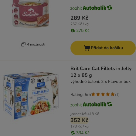
289 Kč
257 Kč / kg
275 Kč
4 možností
Přidat do košíku
Brit Care Cat Fillets in Jelly
12 x 85 g
výhodné balení: 2 x Flavour box
Rating: 5/5
(
1
)
jednotlivě
418 Kč
352 Kč
173 Kč / kg
334 Kč